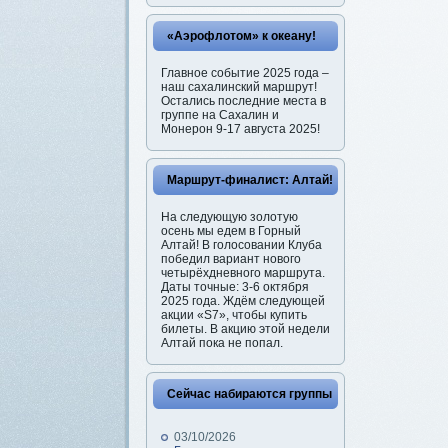
«Аэрофлотом» к океану!
Главное событие 2025 года –
наш сахалинский маршрут!
Остались последние места в
группе на Сахалин и
Монерон 9-17 августа 2025!
Маршрут-финалист: Алтай!
На следующую золотую
осень мы едем в Горный
Алтай! В голосовании Клуба
победил вариант нового
четырёхдневного маршрута.
Даты точные: 3-6 октября
2025 года. Ждём следующей
акции «S7», чтобы купить
билеты. В акцию этой недели
Алтай пока не попал.
Сейчас набираются группы
03/10/2026