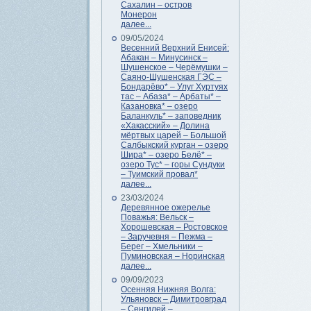
Сахалин – остров
Монерон
далее...
09/05/2024
Весенний Верхний Енисей:
Абакан – Минусинск –
Шушенское – Черёмушки –
Саяно-Шушенская ГЭС –
Бондарёво* – Улуг Хуртуях
тас – Абаза* – Арбаты* –
Казановка* – озеро
Баланкуль* – заповедник
«Хакасский» – Долина
мёртвых царей – Большой
Салбыкский курган – озеро
Шира* – озеро Белё* –
озеро Тус* – горы Сундуки
– Туимский провал*
далее...
23/03/2024
Деревянное ожерелье
Поважья: Вельск –
Хорошевская – Ростовское
– Заручевня – Пежма –
Берег – Хмельники –
Пуминовская – Норинская
далее...
09/09/2023
Осенняя Нижняя Волга:
Ульяновск – Димитровград
– Сенгилей –