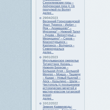
Сенгилеевские горы –
Арбугинская гора (с т/х
прогулкой по Волге)
далее...
29/04/2023
Весенний Горнозаводской
Урал: Туринск – Ирбит –
Реж – Арамашево* –
Мурзинка* – Нижний Тагил
– Кушва – Верхотурье –
Меркушино* – Серов –
Краснотурьинск –
Карпинск – Волчанск –
Североуральск
далее...
28/01/2023
Мусульманское ожерелье
Татарстана: Казань –
Нижняя Береске –
Большая Атня – Большой
Менгер – Мокша – Ташкичу
– Кшкар – Новый Кырлай –
Арск – Казылино – Шали –
Чистополь (с посещением
исторических мечетей и
мастер-классом татарской
кухни)
далее...
10/12/2022
Зимние Кавминводы: