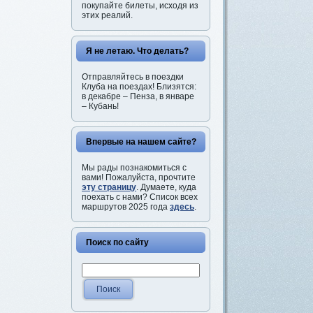
покупайте билеты, исходя из
этих реалий.
Я не летаю. Что делать?
Отправляйтесь в поездки
Клуба на поездах! Близятся:
в декабре – Пенза, в январе
– Кубань!
Впервые на нашем сайте?
Мы рады познакомиться с
вами! Пожалуйста, прочтите
эту страницу
. Думаете, куда
поехать с нами? Список всех
маршрутов 2025 года
здесь
.
Поиск по сайту