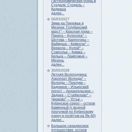
Гастрономическая осень в
Суздале: Суздаль –
Кидекша
далее...
06/03/2027
Зима на Пинежье и
Мезени: Голубинский
карст* – Красная горка –
Пинега – Кулогора* –
Шотова – Карпогоры –
Ваймуша – Кеврола* –
Веркола – Кулой* –
Совполье – Кимжа –
Кильца – Лампожня –
Мезень
далее...
30/05/2026
Летняя Вологодчина:
Аэропорт Вологда* –
Вологда – Прилуки –
Кадников – Ильинский
погост – Архангельское –
Заднее – Стафилово* –
Чирково* – Устье –
Кубенское озеро – остров
Каменный (с водной
прогулкой по Кубенскому
озеру и полётом на Як-40)
далее...
Большое сахалинское
путешествие: остров