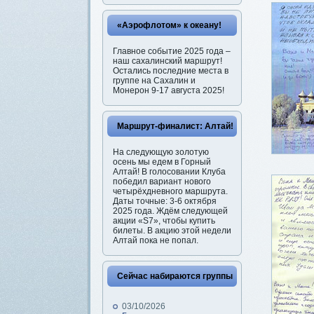
«Аэрофлотом» к океану!
Главное событие 2025 года –
наш сахалинский маршрут!
Остались последние места в
группе на Сахалин и
Монерон 9-17 августа 2025!
Маршрут-финалист: Алтай!
На следующую золотую
осень мы едем в Горный
Алтай! В голосовании Клуба
победил вариант нового
четырёхдневного маршрута.
Даты точные: 3-6 октября
2025 года. Ждём следующей
акции «S7», чтобы купить
билеты. В акцию этой недели
Алтай пока не попал.
Сейчас набираются группы
03/10/2026