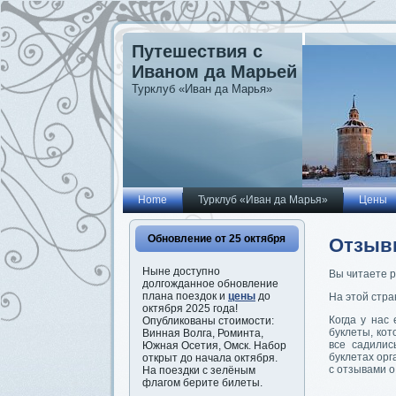
Путешествия с
Иваном да Марьей
Турклуб «Иван да Марья»
Home
Турклуб «Иван да Марья»
Цены
Обновление от 25 октября
Отзыв
Ныне доступно
Вы читаете 
долгожданное обновление
плана поездок и
цены
до
На этой стра
октября 2025 года!
Когда у нас
Опубликованы стоимости:
буклеты, кот
Винная Волга, Роминта,
все садилис
Южная Осетия, Омск. Набор
буклетах орг
открыт до начала октября.
с отзывами о
На поездки с зелёным
флагом берите билеты.