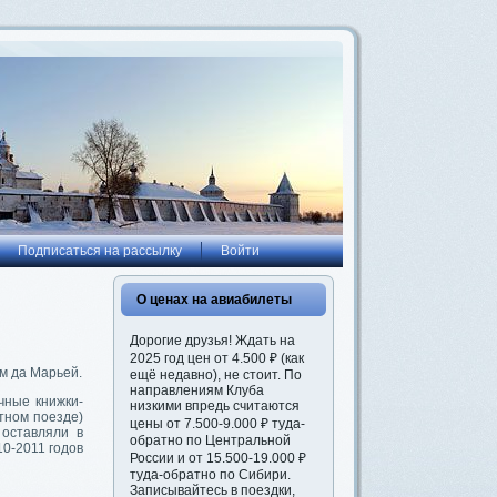
Подписаться на рассылку
Войти
О ценах на авиабилеты
Дорогие друзья! Ждать на
2025 год цен от 4.500 ₽ (как
м да Марьей.
ещё недавно), не стоит. По
направлениям Клуба
чные книжки-
низкими впредь считаются
тном поезде)
цены от 7.500-9.000 ₽ туда-
 оставляли в
обратно по Центральной
10-2011 годов
России и от 15.500-19.000 ₽
туда-обратно по Сибири.
Записывайтесь в поездки,