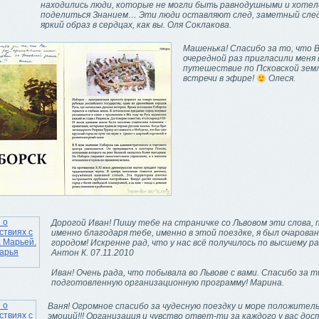
находились люди, которые не могли быть равнодушными и хотел
поделиться Знанием… Эти люди оставляют след, заметный след
яркий образ в сердцах, как вы. Оля Соклакова.
Машенька! Спасибо за то, что В
очередной раз пригласили меня 
путешествие по Псковской земл
встречи в эфире!
Олеся.
Дорогой Иван! Пишу тебе на страничке со Львовом эти слова, 
именно благодаря тебе, именно в этой поездке, я был очарова
городом! Искренне рад, что у нас всё получилось по высшему ра
Антон К. 07.11.2010
Иван! Очень рада, что побывала во Львове с вами. Спасибо за
подготовленную организационную программу! Марина.
Ваня! Огромное спасибо за чудесную поездку и море положител
эмоций!!! Организация и чувство ответ-ти за каждого у вас до