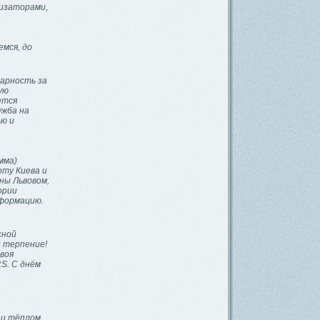
низаторами,
мся, до
дарность за
ую
ется
ужба на
ю и
мма)
оту Киева и
ны Львовом,
ории
нформацию.
сной
и терпение!
воя
S. C днём
 и тёплом