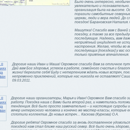
Было очень интересно, необычн
увлекательно и познавательно.
организация была на высоте. О
поразили самобытные северные
церкви, люди и вера людей. До 
поездок! Барановская Наталия. 
Машутка! Спасибо вам с Ваней 
поездку, а также за все предыду
последующие. Надеюсь, вам даж
неприятный инцдидент не исп
настроения. Желаю, чтобы во в
последующих [поездках] у вас о
только приятные впечатления.
Дорогие наши Иван и Маша! Огромное спасибо Вам за отличное пу
Дай вам Бог здоровья, успехов в работе, семейного счастья и благоп
жизни! берегите себя! Буду с нетерпением ждать новых встреч, пое
непременно приключений, которые нас никогда не оставляют! Саша
09.03.2011.
Дорогие наши организаторы, Марья и Иван! Огромное Вам спасибо з
работу. Поездка наша с Вами была второй раз, и наметилась полож
тенденция. Всё было просто замечательно – и настоящие сугробы и
вечер интересного человека и конечно же мастер-классы, которые 
сплотили коллектив. До новых встреч… Каскова (Куркова) О.А.
Дорогие ребята! Огромное спасибо за вновь доставленное удовольс
поездкой нам стал ближе наш русский север. Всё было очень здорово,