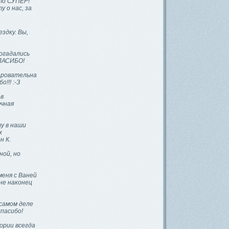
это СУПЕР!
 о нас, за
здку. Вы,
догадались
СПАСИБО!
чаровательна
!!! :-З
 в
ечная
у в наши
х
н К.
ной, но
меня с Ваней
не наконец
 самом деле
спасибо!
тории всегда