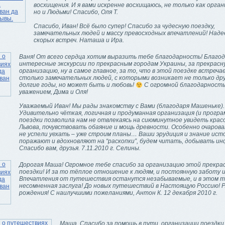
восхищения. И я вами искренне восхищаюсь, не только как орга
но и Людьми! Спасибо, Оля Т.
Спасибо, Иван! Всё было супер! Спасибо за чудесную поездку,
замечательных людей и массу превосходных впечатлений! Надее
скорых встреч. Наташа и Ира.
Ваня! От всего сердца хотим выразить тебе благодарность! Благо
интересные экскурсии по прекрасным городам Украины, за прекрасн
организацию, ну а самое главное, за то, что в этой поездке встреча
столько замечательных людей, с которыми возникает не только др
долгие годы, но может быть и любовь!
C огромной благодарность
уважением, Дима и Оля!
Уважаемый Иван! Мы рады знакомству с Вами (благодаря Машеньке).
Удивительно чёткая, логичная и продуманная организация (и програ
поездки позволила нам не отвлекаясь на сиюминутное увидеть крас
Львова, почувствовать обаяние и мощь древности. Особенно очарова
не успели уехать – уже строим планы… Ваши эрудиция и знание ист
поражают и вдохновляют на “раскопки”, будем читать, добывать и
Спасибо вам, друзья. 7.11.2010 г. Селины.
Дорогая Маша! Огромное тебе спасибо за организацию этой прекра
поездки! И за то тёплое отношение к людям, и постоянную заботу 
Впечатления от путешествия останутся незабываемые, и в этом т
несомненная заслуга! До новых путешествий в Настоящую Россию! P.
рождения! С наилучшими пожеланиями, Антон К. 12 декабря 2010 г.
Маша, Спасибо за помощь в пути, организации поездки