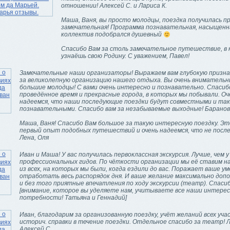
отношении! Алексей С. и Лариса К.
Маша, Ваня, вы просто молодцы, поездка получилась п
замечательная! Программа познавательная, насыщенна
коллектив подобрался душевный
Спасибо Вам за столь замечательное путешествие, в
узнаёшь свою Родину. С уважением, Павел!
Замечательные наши организаторы! Выражаем вам глубокую призн
за великолепную организацию нашего отдыха. Вы очень внимательн
большие молодцы! С вами очень интересно и познавательно. Спасибо
проведённое время и прекрасные города, в которых мы побывали. Оч
надеемся, что наши последующие поездки будут совместными и та
познавательными. Спасибо вам за незабываемые выходные! Баранов
Маша, Ваня! Спасибо Вам большое за такую интересную поездку. Э
первый опыт подобных путешествий и очень надеемся, что не после
Лена, Оля
Иван и Маша! У вас получилась первоклассная экскурсия. Лучше, чем у
профессиональных гидов. По чёткости организации мы её ставим на
из всех, на которых мы были, когда ездили до вас. Поражает ваше у
отработать весь распорядок дня. И ваше желание максимально доп
и без того приятные впечатления по ходу экскурсии (театр). Спасиб
[внимание, которое вы уделяете нам, учитываете все наши интерес
потребности! Татьяна и Геннадий]
Иван, благодарим за организованную поездку, учёт желаний всех уча
историч. справки в течение поездки. Отдельное спасибо за театр! Л
Алексей С.