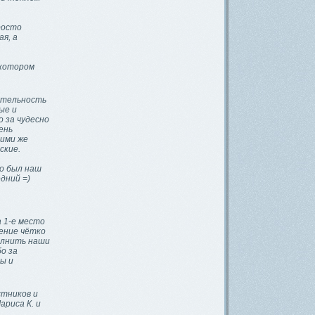
росто
я, а
 котором
ательность
ые и
 за чудесно
ень
кими же
ские.
то был наш
дний =)
 1-е место
мение чётко
олнить наши
о за
ы и
стников и
ариса К. и