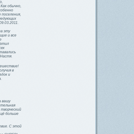
о,
 Как обычно,
собенно
 поселения,
следующих
09.03.2011.
за эту
щие и все
е
ортил
сех
ставались
 Настя.
тешествие!
олучия в
здок и
.
а вашу
ительная
 творческий
ещё больше
твие. С этой