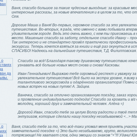
Ваня, спасибо большое за такие чудесные выходные: за красивые мес
интересные рассказы, за новые впечатления и в целом за то, что от
Оля.
Дорогие Маша и Ваня! Во-первых, огромное спасибо за это увлекате
путешествие. Во-вторых, я рада, что именно с вами побывала вперв
удивительном городе. Ведь это очень важно, с кем ты приезжаешь в 
место. Машеньке спасибо за заботу, отдельное спасибо Ивану – про
Так интересно и не стандартно провёл практически профессионал
экскурсии. Теперь хочется взяться за книги и ещё раз окунуться в ис
СПАСИБО! Надеюсь на дальнейшие путешествия, Т.Д. Филипповская.
Спасибо за всё! Благодаря такому душевному путешествию хоче
узнавать всё больше новых мест снова и снова! Касковы.
Иван Геннадьевич! Выражаю тебе огромный респект и уважуху за
увлекательное путешествие! Всё было на экстра уровне, я вижу 
талантливого экскурсовода и одарённого организатора! Помни о
новых встреч на новых путях! А. Зайцев.
Ванечка, спасибо за отлично организованную поездку, заказ хор
и проявление индивидуального подхода! Спасибо за кровать и в/г 
молодец, хороший друг и замечательный человек. Алёна =)
Дорогой Иван, спасибо тебе за целую Волгу радости и твоё тепл
энтузиазм, которые сделали нашу поездку незабываемой <...> Ма
Ваня, спасибо тебе за то, что всё-таки уломал меня принять участи
замечательной поездке =) Это было незабываемо, круто, великолеп
потрясающе! Не хватает слов, одни эмоции со знаком “+”!!! Удачи! Юл