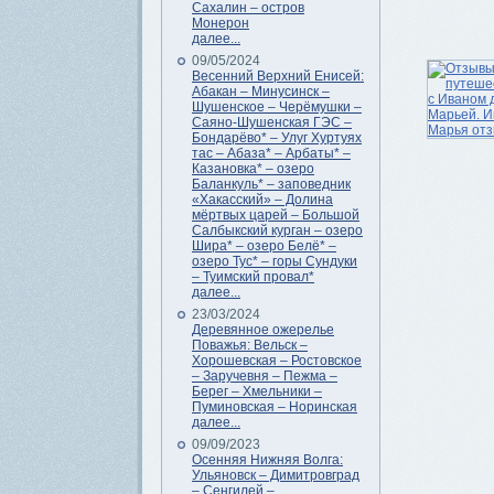
Сахалин – остров
Монерон
далее...
09/05/2024
Весенний Верхний Енисей:
Абакан – Минусинск –
Шушенское – Черёмушки –
Саяно-Шушенская ГЭС –
Бондарёво* – Улуг Хуртуях
тас – Абаза* – Арбаты* –
Казановка* – озеро
Баланкуль* – заповедник
«Хакасский» – Долина
мёртвых царей – Большой
Салбыкский курган – озеро
Шира* – озеро Белё* –
озеро Тус* – горы Сундуки
– Туимский провал*
далее...
23/03/2024
Деревянное ожерелье
Поважья: Вельск –
Хорошевская – Ростовское
– Заручевня – Пежма –
Берег – Хмельники –
Пуминовская – Норинская
далее...
09/09/2023
Осенняя Нижняя Волга:
Ульяновск – Димитровград
– Сенгилей –