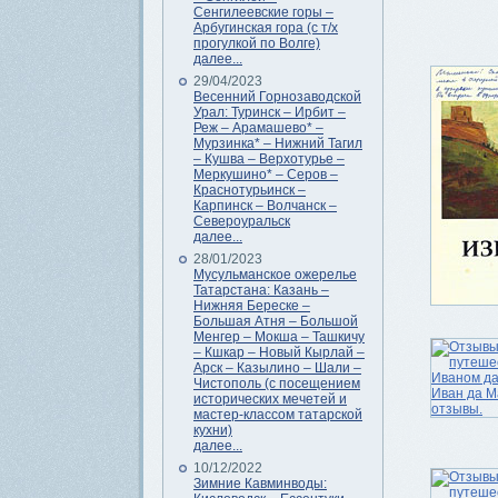
Сенгилеевские горы –
Арбугинская гора (с т/х
прогулкой по Волге)
далее...
29/04/2023
Весенний Горнозаводской
Урал: Туринск – Ирбит –
Реж – Арамашево* –
Мурзинка* – Нижний Тагил
– Кушва – Верхотурье –
Меркушино* – Серов –
Краснотурьинск –
Карпинск – Волчанск –
Североуральск
далее...
28/01/2023
Мусульманское ожерелье
Татарстана: Казань –
Нижняя Береске –
Большая Атня – Большой
Менгер – Мокша – Ташкичу
– Кшкар – Новый Кырлай –
Арск – Казылино – Шали –
Чистополь (с посещением
исторических мечетей и
мастер-классом татарской
кухни)
далее...
10/12/2022
Зимние Кавминводы: