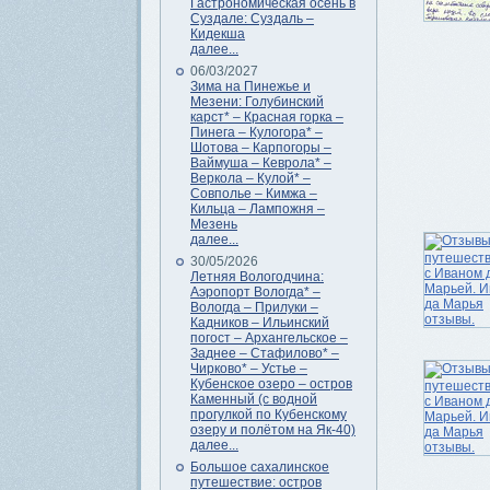
Гастрономическая осень в
Суздале: Суздаль –
Кидекша
далее...
06/03/2027
Зима на Пинежье и
Мезени: Голубинский
карст* – Красная горка –
Пинега – Кулогора* –
Шотова – Карпогоры –
Ваймуша – Кеврола* –
Веркола – Кулой* –
Совполье – Кимжа –
Кильца – Лампожня –
Мезень
далее...
30/05/2026
Летняя Вологодчина:
Аэропорт Вологда* –
Вологда – Прилуки –
Кадников – Ильинский
погост – Архангельское –
Заднее – Стафилово* –
Чирково* – Устье –
Кубенское озеро – остров
Каменный (с водной
прогулкой по Кубенскому
озеру и полётом на Як-40)
далее...
Большое сахалинское
путешествие: остров