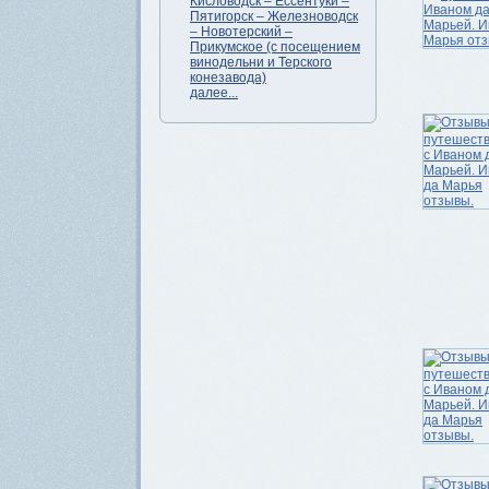
Кисловодск – Ессентуки –
Пятигорск – Железноводск
– Новотерский –
Прикумское (с посещением
винодельни и Терского
конезавода)
далее...