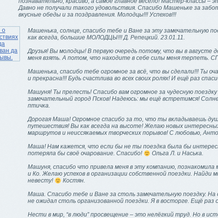
познавательно, красиво, а самое главное весело! Мастер-классы – 
Давно не получали такого удовольствия. Спасибо Машеньке за заботу
вкусные обеды и за поздравления. Молодцы!!! Успехов!!!
Машенька, солнце, спасибо тебе и Ване за эту замечательную пое
как всегда, большие МОЛОДЦЫ!!! Д. Репецкий. 23.01.11.
Друзья! Вы молодцы! В первую очередь потому, что вы в августе 
меня взять. А потом, что находите в себе силы меня терпеть. 
Машенька, спасибо тебе огромное за всё, что вы сделали!!! Ты о
и прекрасна!!! Будь счастлива во всех своих ролях! И ещё раз спасибо
Машуня! Ты прелесть! Спасибо вам огромное за чудесную поездку
замечательный город Псков! Надеюсь: мы ещё встретимся! Солн
птичка.
Дорогая Маша! Огромное спасибо за то, что ты вкладываешь душ
путешествия! Вы как всегда на высоте! Желаю новых интересны
маршрутов и неиссякаемых творческих порывов! С любовью, Анто
Маша! Нам кажется, что если бы не ты поездка была бы интерес
потеряла бы своё очарование. Спасибо!
Ольга Л. и Наська.
Машуня, спасибо что привела меня в эту компанию, познакомила 
и Ко. Желаю успехов в организации собственной поездки. Найди м
невесту!
Костян.
Маша. Спасибо тебе и Ване за столь замечательную поездку. На
не ожидал столь организованной поездки. Я в восторге. Ещё раз 
Нести в мир, “в люди” просвещение – это нелёгкий труд. Но в ис