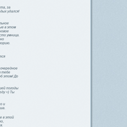
та, за
дых удался!
льное
ые в этом
новое
сто умница.
ьно
торию.
тся
 очередное
в тебе
б этом! До
ошей погоды
еду =) Ты
о и
ша.
е в этой
но,
я.