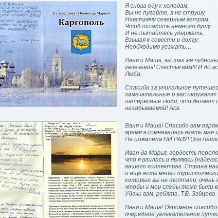
Я снова еду к холодам,
Вы не пугайте, я не струшу,
Навстречу северным ветрам,
Чтоб охладить немного душу.
И не пытайтесь удержать,
Взывая к совести и долгу:
Необходимо уезжать…
Ваня и Маша, вы так же чудесны
увлечения! Счастья вам!!! И до в
Люба.
Спасибо за уникальное путешес
замечательные и вас окружают 
интересные люди, что делает 
незабываемой! Ася.
Ваня и Маша! Спасибо вам огром
время я сомневалась ехать мне
Не пожалела НИ РАЗУ! Оля Лашк
Иван да Марья, гордость переп
что я влилась и являюсь (надею
вашего коллектива. Страна на
и ещё есть много туристически
которые вы не топтали, очень 
чтобы и мои следы тоже были в
Удачи вам, ребята. Т.В. Зайцева
Ваня и Маша! Огромное спасибо
очередное увлекательное путе