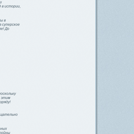
и
 в истории,
ы в
в суперское
е! До
поскольку
н этим
зряду!
 тщательно
ьных
стойны