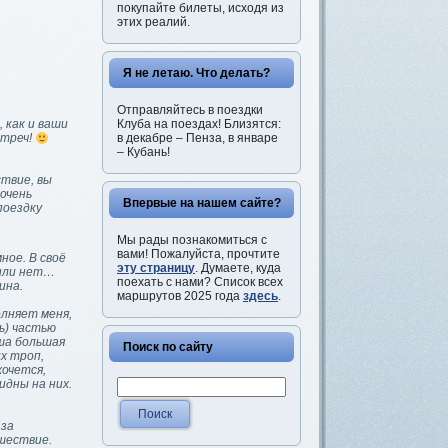
покупайте билеты, исходя из
этих реалий.
Я не летаю. Что делать?
Отправляйтесь в поездки
Клуба на поездах! Близятся:
, как и ваши
в декабре – Пенза, в январе
стреч!
– Кубань!
твие, вы
очень
Впервые на нашем сайте?
поездку
Мы рады познакомиться с
вами! Пожалуйста, прочтите
ное. В своё
эту страницу
. Думаете, куда
 или нет…
поехать с нами? Список всех
ина.
маршрутов 2025 года
здесь
.
олняет меня,
сь) частью
ша большая
Поиск по сайту
х троп,
хочется,
идны на них.
 за
шествие.