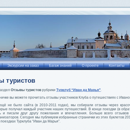
Экскурсии на заказ
Багаж знаний
О проекте
Контакты
ы туристов
раздел
Отзывы туристов
рубрики
Турклуб “Иван да Марья”
.
ничке вы можете прочитать отзывы участников Клуба о путешествиях с Ивано
 ещё не было сайта (в 2010-2011 годах), мы собирали отзывы через красо
орые получал каждый участник наших путешествий. В конце поездки (в обра
ь и писали друг другу пожелания и впечатления. Больше всего отзывов
анизаторов. Сегодня мы публикуем избранные странички из этих буклетов 20
 поездках Турклуба “Иван да Марья”.