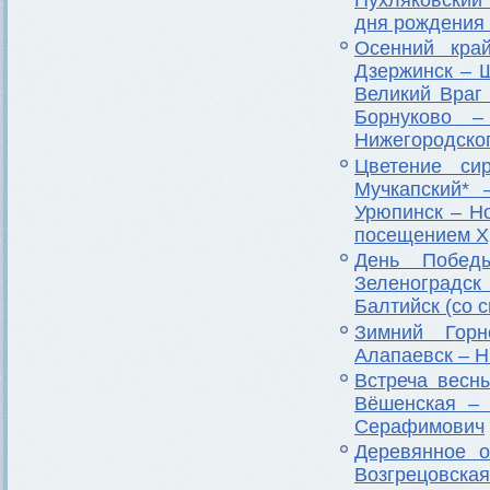
Пухляковский
дня рождения 
Осенний кра
Дзержинск – 
Великий Враг
Борнуково –
Нижегородског
Цветение си
Мучкапский*
Урюпинск – Н
посещением Х
День Побед
Зеленоградск
Балтийск (со 
Зимний Гор
Алапаевск – Н
Встреча весн
Вёшенская – 
Серафимович
Деревянное о
Возгрецовск