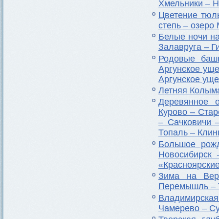
Хмельники – Н
Цветение тюл
степь – озеро
Белые ночи на
Залавруга – Г
Родовые баш
Аргунское ущ
Аргунское ущ
Летняя Колым
Деревянное о
Курово – Стар
– Сачковичи 
Топаль – Кли
Большое рожд
Новосибирск 
«Красноярские
Зима на Вер
Перемышль – 
Владимирска
Чамерево – С