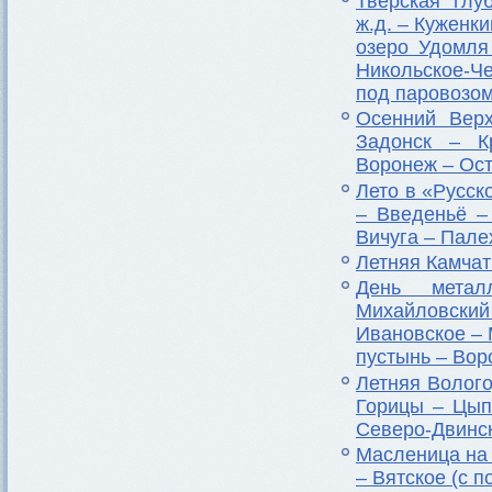
Тверская глу
ж.д. – Куженк
озеро Удомля
Никольское-Ч
под паровозом
Осенний Верх
Задонск – К
Воронеж – Ост
Лето в «Русск
– Введеньё –
Вичуга – Пале
Летняя Камчат
День метал
Михайловский
Ивановское – 
пустынь – Вор
Летняя Волого
Горицы – Цып
Северо-Двинс
Масленица на 
– Вятское (с 