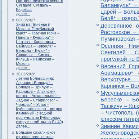
Гастрономическая осень в
Баланкуль* –
Суздале: Суздаль –
Кидекша
царей – Боль
далее...
Белё* – озеро
06/03/2027
Зима на Пинежье и
Деревянное о
Мезени: Голубинский
Ростовское –
карст* – Красная горка –
Пинега – Кулогора* –
Пуминовская 
Шотова – Карпогоры –
Осенняя Ниж
Ваймуша – Кеврола* –
Веркола – Кулой* –
Сенгилей – С
Совполье – Кимжа –
прогулкой по 
Кильца – Лампожня –
Мезень
Весенний Гор
далее...
Арамашево* 
30/05/2026
Верхотурье 
Летняя Вологодчина:
Аэропорт Вологда* –
Карпинск – Во
Вологда – Прилуки –
Кадников – Ильинский
Мусульманск
погост – Архангельское –
Береске – Б
Заднее – Стафилово* –
Чирково* – Устье –
Ташкичу – Кш
Кубенское озеро – остров
– Чистополь (
Каменный (с водной
прогулкой по Кубенскому
классом татар
озеру и полётом на Як-40)
Зимние Кавми
далее...
Железноводск
Большое сахалинское
путешествие: остров