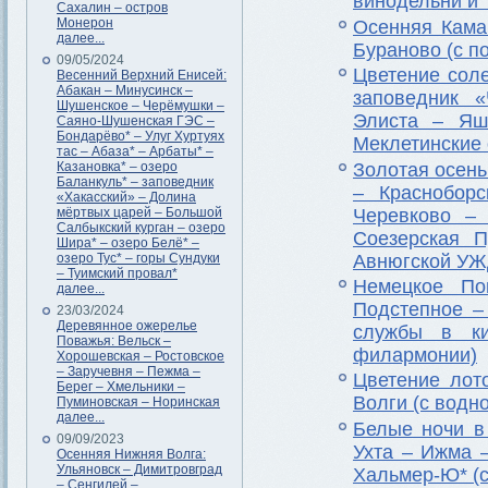
винодельни и 
Сахалин – остров
Монерон
Осенняя Кама
далее...
Бураново (с п
09/05/2024
Цветение соле
Весенний Верхний Енисей:
Абакан – Минусинск –
заповедник 
Шушенское – Черёмушки –
Элиста – Яш
Саяно-Шушенская ГЭС –
Бондарёво* – Улуг Хуртуях
Меклетинские 
тас – Абаза* – Арбаты* –
Золотая осень
Казановка* – озеро
Баланкуль* – заповедник
– Красноборс
«Хакасский» – Долина
Черевково – 
мёртвых царей – Большой
Салбыкский курган – озеро
Соезерская П
Шира* – озеро Белё* –
Авнюгской УЖ
озеро Тус* – горы Сундуки
– Туимский провал*
Немецкое По
далее...
Подстепное –
23/03/2024
Деревянное ожерелье
службы в ки
Поважья: Вельск –
филармонии)
Хорошевская – Ростовское
– Заручевня – Пежма –
Цветение лот
Берег – Хмельники –
Волги (с водн
Пуминовская – Норинская
далее...
Белые ночи в
09/09/2023
Ухта – Ижма 
Осенняя Нижняя Волга:
Ульяновск – Димитровград
Хальмер-Ю* (с
– Сенгилей –