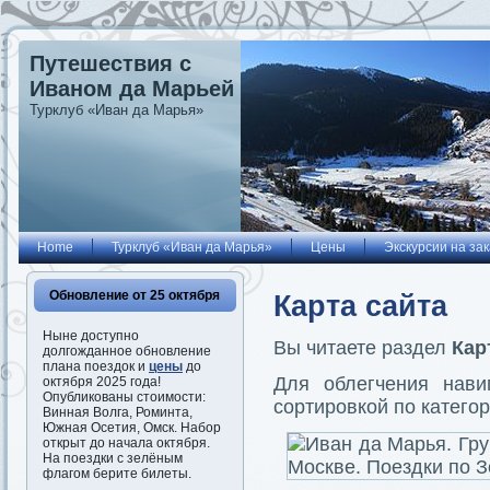
Путешествия с
Иваном да Марьей
Турклуб «Иван да Марья»
Home
Турклуб «Иван да Марья»
Цены
Экскурсии на зак
Обновление от 25 октября
Карта сайта
Ныне доступно
Вы читаете раздел
Кар
долгожданное обновление
плана поездок и
цены
до
Для облегчения нави
октября 2025 года!
Опубликованы стоимости:
сортировкой по катего
Винная Волга, Роминта,
Южная Осетия, Омск. Набор
открыт до начала октября.
На поездки с зелёным
флагом берите билеты.