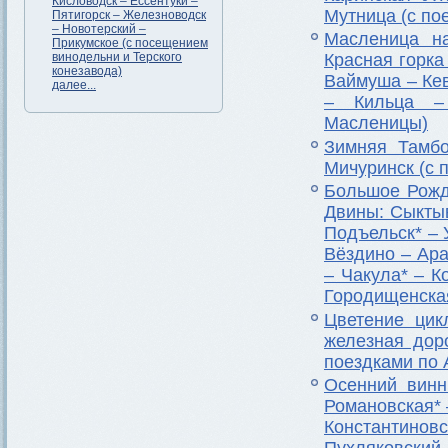
Кисловодск – Ессентуки –
Мутница (с по
Пятигорск – Железноводск
– Новотерский –
Масленица на
Прикумское (с посещением
винодельни и Терского
Красная горка
конезавода)
Ваймуша – Кев
далее...
– Кильца –
Масленицы)
Зимняя Тамбо
Мичуринск (с 
Большое Рожд
Двины: Сыктыв
Подъельск* – 
Вёздино – Ара
– Чакула* – К
Городищенская
Цветение цик
железная дор
поездками по
Осенний винн
Романовская*
Константин