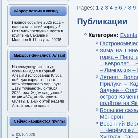
Pages: 1
2
3
4
5
6
7
8
9
«Аэрофлотом» к океану!
Публикации
Главное событие 2025 года –
наш сахалинский маршрут!
Остались последние места в
Категория:
Events
группе на Сахалин и
Монерон 9-17 августа 2025!
Гастрономичес
Зима на Пине
Маршрут-финалист: Алтай!
горка – Пинег
– Кеврола* – 
На следующую золотую
– Лампожня –
осень мы едем в Горный
Алтай! В голосовании Клуба
Летняя Воло
победил вариант нового
Прилуки – Ка
четырёхдневного маршрута.
Даты точные: 3-6 октября
Заднее – Стаф
2025 года. Ждём следующей
остров Каменн
акции «S7», чтобы купить
билеты. В акцию этой недели
полётом на Як
Алтай пока не попал.
Большое сахал
Монерон
Сейчас набираются группы
Весенний Вер
– Черёмушки 
03/10/2026
Хуртуях тас 