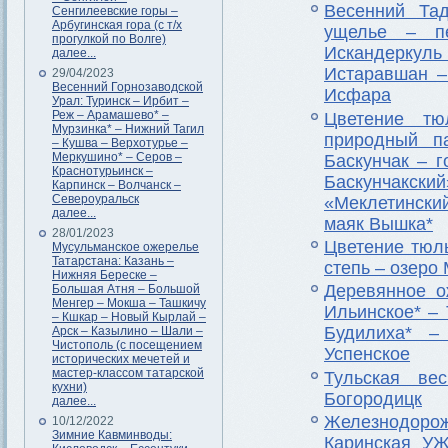
Весенний Тад
Сенгилеевские горы –
Арбугинская гора (с т/х
ущелье – п
прогулкой по Волге)
Искандеркул
далее...
Истаравшан –
29/04/2023
Весенний Горнозаводской
Исфара
Урал: Туринск – Ирбит –
Реж – Арамашево* –
Цветение тю
Мурзинка* – Нижний Тагил
природный п
– Кушва – Верхотурье –
Меркушино* – Серов –
Баскунчак – 
Краснотурьинск –
Баскунчакс
Карпинск – Волчанск –
Североуральск
«Меклетински
далее...
маяк Вышка*
28/01/2023
Цветение тюл
Мусульманское ожерелье
Татарстана: Казань –
степь – озеро
Нижняя Береске –
Деревянное о
Большая Атня – Большой
Менгер – Мокша – Ташкичу
Ильинское* –
– Кшкар – Новый Кырлай –
Будилиха* –
Арск – Казылино – Шали –
Чистополь (с посещением
Успенское
исторических мечетей и
мастер-классом татарской
Тульская ве
кухни)
Богородицк
далее...
Железнодорож
10/12/2022
Зимние Кавминводы:
Каринская У