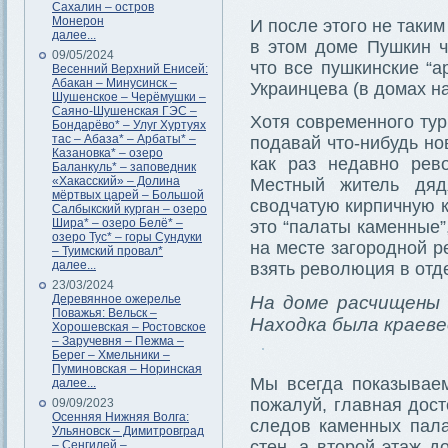
Сахалин – остров
Монерон
И после этого не таким
далее...
в этом доме Пушкин ч
09/05/2024
что все пушкинские “
Весенний Верхний Енисей:
Абакан – Минусинск –
Украинцева (в домах н
Шушенское – Черёмушки –
Саяно-Шушенская ГЭС –
Хотя современного ту
Бондарёво* – Улуг Хуртуях
тас – Абаза* – Арбаты* –
подавай что-нибудь но
Казановка* – озеро
как раз недавно рев
Баланкуль* – заповедник
«Хакасский» – Долина
Местный житель дяд
мёртвых царей – Большой
сводчатую кирпичную к
Салбыкский курган – озеро
Шира* – озеро Белё* –
это “палаты каменные”,
озеро Тус* – горы Сундуки
на месте загородной ре
– Туимский провал*
далее...
взять революция в отд
23/03/2024
Деревянное ожерелье
На доме расчищены 
Поважья: Вельск –
Находка была краеве
Хорошевская – Ростовское
– Заручевня – Пежма –
Берег – Хмельники –
Пуминовская – Норинская
Мы всегда показываем
далее...
пожалуй, главная дос
09/09/2023
Осенняя Нижняя Волга:
следов каменных пала
Ульяновск – Димитровград
стен, а второй этаж д
– Сенгилей –