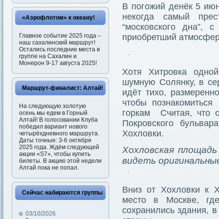
В погожий денёк 5 июн
некогда самый прес
«Аэрофлотом» к океану!
“московского дна”, 
Главное событие 2025 года –
приобретший атмосферу
наш сахалинский маршрут!
Остались последние места в
группе на Сахалин и
Монерон 9-17 августа 2025!
Хотя Хитровка одно
шумную Солянку, в се
Маршрут-финалист: Алтай!
идёт тихо, размеренн
чтобы познакомиться 
На следующую золотую
горкам Считая, что с
осень мы едем в Горный
Алтай! В голосовании Клуба
Покровского бульвар
победил вариант нового
Хохловки.
четырёхдневного маршрута.
Даты точные: 3-6 октября
2025 года. Ждём следующей
Хохловская площадь 
акции «S7», чтобы купить
видеть оригинальны
билеты. В акцию этой недели
Алтай пока не попал.
Вниз от Хохловки к Х
Сейчас набираются группы
место в Москве, гд
сохранились здания, в
03/10/2026