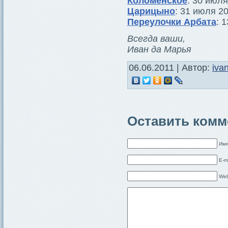
Коломенское
: 30 июля
Царицыно
: 31 июля 2
Переулочки Арбата
: 
Всегда ваши,
Иван да Марья
06.06.2011 | Автор:
iva
Оставить комм
Имя
E-m
Web