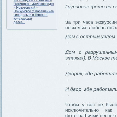
Кисловодск – Ессентуки –
Пятигорск – Железноводск
Групповое фото на п
– Новотерский –
Прикумское (с посещением
винодельни и Терского
конезавода)
За три часа экскурси
далее...
несколько любопытных
Дом с острым углом
Дом с разрушенным
этажах). В Москве т
Дворик, где работал
И двор, где работал
Чтобы у вас не было
исключительно как
фотографиями респект