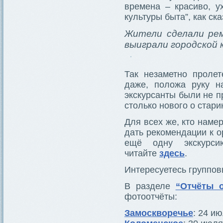
времена – красиво, у
культуры быта”, как с
Жители сделали рем
выиграли городской 
Так незаметно пролет
даже, положа руку н
экскурсанты были не п
столько нового о стар
Для всех же, кто наме
дать рекомендации к о
ещё одну экскурси
читайте
здесь
.
Интересуетесь группов
В разделе
“Отчёты о
фотоотчёты:
Замоскворечье
: 24 и