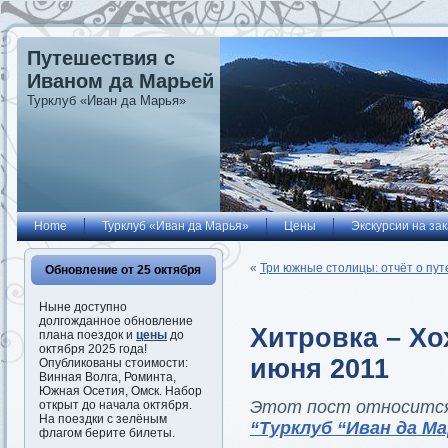
Путешествия с
Иваном да Марьей
Турклуб «Иван да Марья»
Home
Турклуб «Иван да Марья»
Цены
Экскурсии на зак
«
Три южные столицы: отчёт о пут
Обновление от 25 октября
Ныне доступно
долгожданное обновление
Хитровка – Хо
плана поездок и
цены
до
октября 2025 года!
июня 2011
Опубликованы стоимости:
Винная Волга, Роминта,
Южная Осетия, Омск. Набор
Этот пост относится
открыт до начала октября.
На поездки с зелёным
“Турклуб “Иван да М
флагом берите билеты.