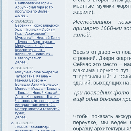
Сенгилеевские горы –
местные мужики жарят
Арбугинская гора (с т/х
жарили).
прогулкой по Волге)
далее...
Исследования поз
29/04/2023
Весенний Горнозаводской
примерно 1660-ми го
Урал: Туринск – Ирбит –
Реж – Арамашево* –
жилой.
Мурзинка* – Нижний Тагил
– Кушва – Верхотурье –
Меркушино* – Серов –
Краснотурьинск –
Весь этот двор – спло
Карпинск – Волчанск –
строений. Двери кварт
Североуральск
далее...
Сейчас это место – на
28/01/2023
Максима Горького тут 
Мусульманское ожерелье
“Пересыльный” и “Сиб
Татарстана: Казань –
Нижняя Береске –
зданий, выходящих на
Большая Атня – Большой
Менгер – Мокша – Ташкичу
Три последних фото 
– Кшкар – Новый Кырлай –
Арск – Казылино – Шали –
ещё одна боковая пр
Чистополь (с посещением
исторических мечетей и
мастер-классом татарской
кухни)
Чтобы показать экску
далее...
переулке, мы ведём 
10/12/2022
Зимние Кавминводы:
образцу архитектуры XV