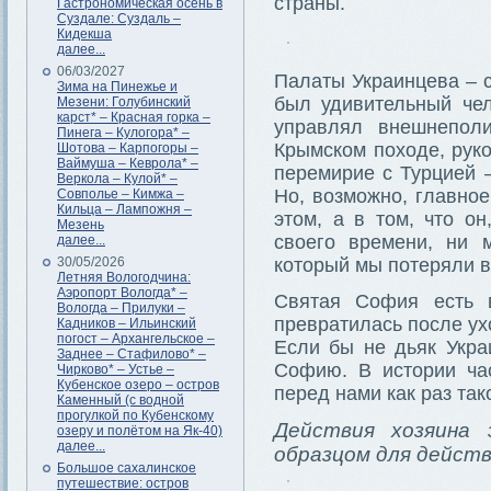
страны.
Гастрономическая осень в
Суздале: Суздаль –
Кидекша
далее...
06/03/2027
Палаты Украинцева – с
Зима на Пинежье и
был удивительный чел
Мезени: Голубинский
карст* – Красная горка –
управлял внешнеполи
Пинега – Кулогора* –
Крымском походе, рук
Шотова – Карпогоры –
Ваймуша – Кеврола* –
перемирие с Турцией –
Веркола – Кулой* –
Но, возможно, главное
Совполье – Кимжа –
Кильца – Лампожня –
этом, а в том, что о
Мезень
своего времени, ни
далее...
30/05/2026
который мы потеряли в
Летняя Вологодчина:
Аэропорт Вологда* –
Святая София есть 
Вологда – Прилуки –
превратилась после ух
Кадников – Ильинский
погост – Архангельское –
Если бы не дьяк Укра
Заднее – Стафилово* –
Софию. В истории ча
Чирково* – Устье –
Кубенское озеро – остров
перед нами как раз так
Каменный (с водной
прогулкой по Кубенскому
Действия хозяина
озеру и полётом на Як-40)
далее...
образцом для дейст
Большое сахалинское
путешествие: остров