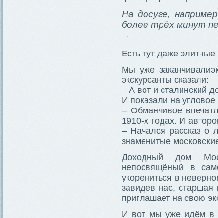
На досуге, наприме
более трёх минут пе
Есть тут даже элитные
Мы уже заканчивалиэк
экскурсанты сказали:
– А вот и сталинский д
И показали на угловое
– Обманчивое впечатл
1910-х годах. И автор
– Начался рассказ о 
знаменитые московски
Доходный дом Моск
непосвящёный в сам
укорениться в неверно
завидев нас, старшая 
приглашает на свою эк
И вот мы уже идём в 