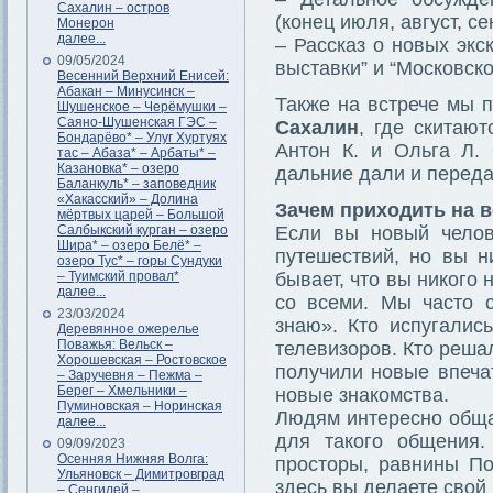
Сахалин – остров
(конец июля, август, се
Монерон
далее...
– Рассказ о новых экс
09/05/2024
выставки” и “Московско
Весенний Верхний Енисей:
Абакан – Минусинск –
Также на встрече мы 
Шушенское – Черёмушки –
Саяно-Шушенская ГЭС –
Сахалин
, где скитаю
Бондарёво* – Улуг Хуртуях
Антон К. и Ольга Л. 
тас – Абаза* – Арбаты* –
Казановка* – озеро
дальние дали и переда
Баланкуль* – заповедник
«Хакасский» – Долина
Зачем приходить на в
мёртвых царей – Большой
Салбыкский курган – озеро
Если вы новый челов
Шира* – озеро Белё* –
путешествий, но вы н
озеро Тус* – горы Сундуки
– Туимский провал*
бывает, что вы никого н
далее...
со всеми. Мы часто 
23/03/2024
знаю». Кто испугалис
Деревянное ожерелье
Поважья: Вельск –
телевизоров. Кто реша
Хорошевская – Ростовское
получили новые впеча
– Заручевня – Пежма –
Берег – Хмельники –
новые знакомства.
Пуминовская – Норинская
Людям интересно обща
далее...
для такого общения.
09/09/2023
Осенняя Нижняя Волга:
просторы, равнины П
Ульяновск – Димитровград
здесь вы делаете свой
– Сенгилей –