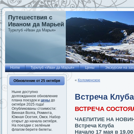
Путешествия с
Иваном да Марьей
Турклуб «Иван да Марья»
Home
Турклуб «Иван да Марья»
Цены
Экскурсии на зак
«
Коломенское
Обновление от 25 октября
Ныне доступно
Встреча Клуба
долгожданное обновление
плана поездок и
цены
до
октября 2025 года!
ВСТРЕЧА СОСТОЯ
Опубликованы стоимости:
Винная Волга, Роминта,
Южная Осетия, Омск. Набор
ЧАЕПИТИЕ НА НОВИ
открыт до начала октября.
Встреча Клуба
На поездки с зелёным
флагом берите билеты.
Начало 17 мая в 19.00