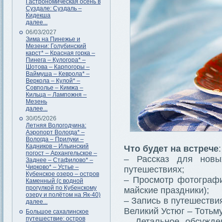
Гастрономическая осень в
Суздале: Суздаль –
Кидекша
далее...
06/03/2027
Зима на Пинежье и
Мезени: Голубинский
карст* – Красная горка –
Пинега – Кулогора* –
Шотова – Карпогоры –
Ваймуша – Кеврола* –
Веркола – Кулой* –
Совполье – Кимжа –
Кильца – Лампожня –
Мезень
далее...
30/05/2026
Летняя Вологодчина:
Аэропорт Вологда* –
Вологда – Прилуки –
Кадников – Ильинский
Что будет на встрече
:
погост – Архангельское –
– Рассказ для нов
Заднее – Стафилово* –
Чирково* – Устье –
путешествиях;
Кубенское озеро – остров
– Просмотр фотографи
Каменный (с водной
прогулкой по Кубенскому
майские праздники);
озеру и полётом на Як-40)
– Запись в путешестви
далее...
Великий Устюг – Тотьму
Большое сахалинское
путешествие: остров
– Детальное обсужде