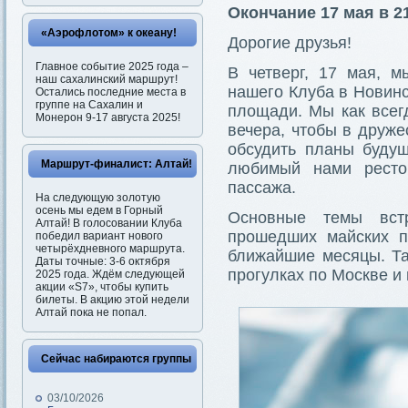
Окончание 17 мая в 2
«Аэрофлотом» к океану!
Дорогие друзья!
Главное событие 2025 года –
В четверг, 17 мая, 
наш сахалинский маршрут!
нашего Клуба в Новинс
Остались последние места в
группе на Сахалин и
площади. Мы как всег
Монерон 9-17 августа 2025!
вечера, чтобы в друж
обсудить планы будущ
Маршрут-финалист: Алтай!
любимый нами рестор
пассажа.
На следующую золотую
осень мы едем в Горный
Основные темы встр
Алтай! В голосовании Клуба
прошедших майских п
победил вариант нового
четырёхдневного маршрута.
ближайшие месяцы. Та
Даты точные: 3-6 октября
прогулках по Москве и 
2025 года. Ждём следующей
акции «S7», чтобы купить
билеты. В акцию этой недели
Алтай пока не попал.
Сейчас набираются группы
03/10/2026