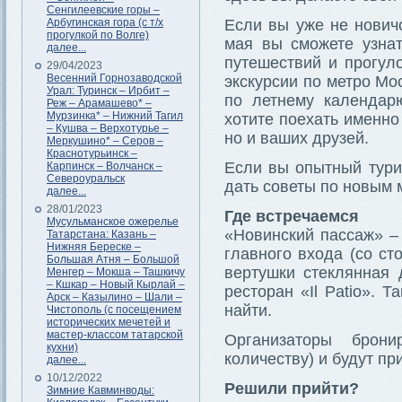
Сенгилеевские горы –
Арбугинская гора (с т/х
Если вы уже не нович
прогулкой по Волге)
мая вы сможете узнат
далее...
путешествий и прогуло
29/04/2023
Весенний Горнозаводской
экскурсии по метро Мо
Урал: Туринск – Ирбит –
по летнему календар
Реж – Арамашево* –
Мурзинка* – Нижний Тагил
хотите поехать именно
– Кушва – Верхотурье –
но и ваших друзей.
Меркушино* – Серов –
Краснотурьинск –
Если вы опытный турис
Карпинск – Волчанск –
Североуральск
дать советы по новым 
далее...
28/01/2023
Где встречаемся
Мусульманское ожерелье
«Новинский пассаж» – 
Татарстана: Казань –
Нижняя Береске –
главного входа (со ст
Большая Атня – Большой
вертушки стеклянная 
Менгер – Мокша – Ташкичу
– Кшкар – Новый Кырлай –
ресторан «Il Patio». 
Арск – Казылино – Шали –
найти.
Чистополь (с посещением
исторических мечетей и
мастер-классом татарской
Организаторы брон
кухни)
количеству) и будут при
далее...
10/12/2022
Решили прийти?
Зимние Кавминводы: