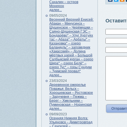
Сахалин – остров
Монерон
далее...
09/05/2024
Весенний Верхний Енисей:
Оставит
Абакан – Минусинск –
Шушенское – Черёмушки –
Саяно-Шушенская ГЭС –
Бондарёво* – Улуг Хуртуях
тас – Абаза* – Арбаты* –
Казановка* – озеро
Баланкуль* – заповедник
«Хакасский» – Долина
мёртвых царей – Большой
Салбыкский курган – озеро
Шира* – озеро Белё* –
озеро Тус* – горы Сундуки
– Туимский провал*
далее...
23/03/2024
Деревянное ожерелье
Поважья: Вельск –
Хорошевская – Ростовское
– Заручевня – Пежма –
Берег – Хмельники –
Пуминовская – Норинская
далее...
09/09/2023
Осенняя Нижняя Волга:
Ульяновск – Димитровград
– Сенгилей –