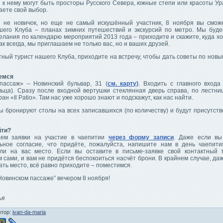
к нему могут быть просторы Русского Севера, южные степи или красоты Ура
аете свой выбор.
 не новичок, но еще не самый искушённый участник, 8 ноября вы смож
шего Клуба – планах зимних путешествий и экскурсий по метро. Мы буд
елания по календарю мероприятий 2013 года – приходите и скажите, куда х
ак всегда, мы приглашаем не только вас, но и ваших друзей.
ный турист нашего Клуба, приходите на встречу, чтобы дать советы по нов
емся
пассаж» – Новинский бульвар, 31 (
см. карту)
. Входить с главного входа
льца). Сразу после входной вертушки стеклянная дверь справа, по лестни
ан «Il Patio». Там нас уже хорошо знают и подскажут, как нас найти.
 бронируют столы на всех записавшихся (по количеству) и будут присутств
йти?
ем заявки на участие в чаепитии
через форму записи
. Даже если вы
ьное согласие, что придёте, пожалуйста, напишите нам в день чаепит
ли на вас место. Если вы оставите в письме-заявке свой контактный
 сами, и вам не придётся беспокоиться насчёт брони. В крайнем случае, да
ать место, всё равно приходите – поместимся.
Новинском пассаже” вечером 8 ноября!
,
ья
втор:
ivan-da-maria