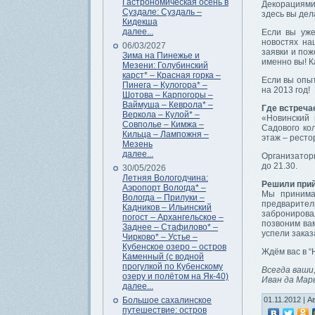
Гастрономическая осень в
Декорациями 
Суздале: Суздаль –
здесь вы дел
Кидекша
далее...
Если вы уже
новостях на
06/03/2027
заявки и пож
Зима на Пинежье и
именно вы! К
Мезени: Голубинский
карст* – Красная горка –
Если вы опыт
Пинега – Кулогора* –
на 2013 год!
Шотова – Карпогоры –
Ваймуша – Кеврола* –
Где встреча
Веркола – Кулой* –
«Новинский 
Совполье – Кимжа –
Садового ко
Кильца – Лампожня –
этаж – рестор
Мезень
далее...
Организаторы
до 21.30.
30/05/2026
Летняя Вологодчина:
Решили при
Аэропорт Вологда* –
Мы принима
Вологда – Прилуки –
предварител
Кадников – Ильинский
забронирова
погост – Архангельское –
позвоним вам
Заднее – Стафилово* –
успели заказ
Чирково* – Устье –
Кубенское озеро – остров
Ждём вас в “
Каменный (с водной
прогулкой по Кубенскому
Всегда ваши
озеру и полётом на Як-40)
Иван да Мар
далее...
Большое сахалинское
01.11.2012 | А
путешествие: остров