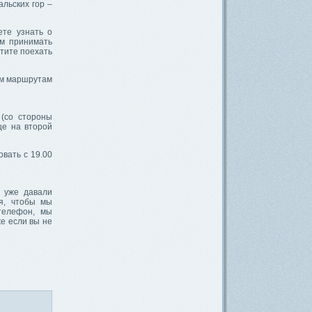
льских гор –
ете узнать о
ем принимать
отите поехать
ым маршрутам
 (со стороны
це на второй
овать с 19.00
 уже давали
ия, чтобы мы
 телефон, мы
же если вы не