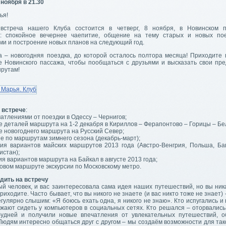
ноября в 21.30
ья!
встреча нашего Клуба состоится в четверг, 8 ноября, в Новинском п
: спокойное вечернее чаепитие, общение на тему старых и новых пое
ми и построение новых планов на следующий год.
 – новогодняя поездка, до которой осталось полтора месяца! Приходите в 
е Новинского пассажа, чтобы пообщаться с друзьями и высказать свои пр
рутам!
а встрече
:
атлениями от поездки в Одессу – Чернигов;
 деталей маршрута на 1-2 декабря в Кириллов – Ферапонтово – Горицы – Бе
 новогоднего маршрута на Русский Север;
е по маршрутам зимнего сезона (декабрь-март);
ия вариантов майских маршрутов 2013 года (Австро-Венгрия, Польша, Ба
истан);
я вариантов маршрута на Байкал в августе 2013 года;
новом маршруте экскурсии по Московскому метро.
дить на встречу
ый человек, и вас заинтересовала сама идея наших путешествий, но вы ник
риходите. Часто бывает, что вы никого не знаете (и вас никто тоже не знает) 
гулярно слышим: «Я боюсь ехать одна, я никого не знаю». Кто испугались и
лжают сидеть у компьютеров в социальных сетях. Кто решался – оторвались
будней и получили новые впечатления от увлекательных путешествий, 
Людям интересно общаться друг с другом – мы создаём возможности для так