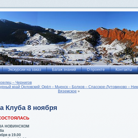
Экскурсии на заказ
Багаж знаний
О проекте
Контакты
озелец – Чернигов
урный край Орловский: Орёл – Мценск – Болхов – Спасское-Лутовиново – Ник
Вяземское
»
а Клуба 8 ноября
СОСТОЯЛАСЬ
НА НОВИНСКОМ
ба
бря в 19.00