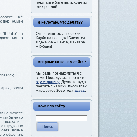
покупайте билеты, исходя из
этих реалий.
ассаже. Всё
здок, обмен
Я не летаю. Что делать?
Отправляйтесь в поездки
“Il Patio” на
Клуба на поездах! Близятся:
едложения по
в декабре – Пенза, в январе
– Кубань!
Впервые на нашем сайте?
Мы рады познакомиться с
лозерск;
вами! Пожалуйста, прочтите
эту страницу
. Думаете, куда
поехать с нами? Список всех
вария, Замки
маршрутов 2025 года
здесь
.
Поиск по сайту
ак не можете
– так было со
 не поехали –
 от трудовых
обретя новые
ого общения.