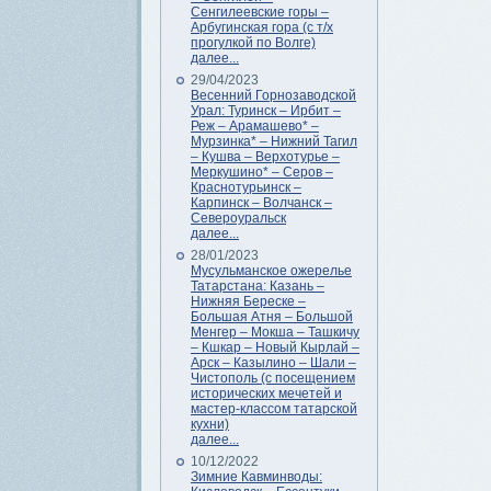
Сенгилеевские горы –
Арбугинская гора (с т/х
прогулкой по Волге)
далее...
29/04/2023
Весенний Горнозаводской
Урал: Туринск – Ирбит –
Реж – Арамашево* –
Мурзинка* – Нижний Тагил
– Кушва – Верхотурье –
Меркушино* – Серов –
Краснотурьинск –
Карпинск – Волчанск –
Североуральск
далее...
28/01/2023
Мусульманское ожерелье
Татарстана: Казань –
Нижняя Береске –
Большая Атня – Большой
Менгер – Мокша – Ташкичу
– Кшкар – Новый Кырлай –
Арск – Казылино – Шали –
Чистополь (с посещением
исторических мечетей и
мастер-классом татарской
кухни)
далее...
10/12/2022
Зимние Кавминводы: