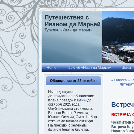
Путешествия с
Иваном да Марьей
Турклуб «Иван да Марья»
Home
Турклуб «Иван да Марья»
Цены
«
Одесса – К
Обновление от 25 октября
Литерат
Ныне доступно
долгожданное обновление
плана поездок и
цены
до
Встреч
октября 2025 года!
Опубликованы стоимости:
Винная Волга, Роминта,
ВСТРЕЧА 
Южная Осетия, Омск. Набор
открыт до начала октября.
ЧАЕПИТИЕ 
На поездки с зелёным
Встреча Клу
флагом берите билеты.
Начало 8 ноя