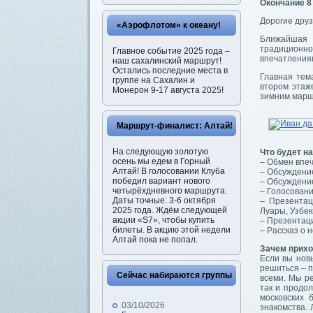
Окончание 8 
Дорогие друз
«Аэрофлотом» к океану!
Ближайшая 
традиционно
Главное событие 2025 года –
впечатления
наш сахалинский маршрут!
Остались последние места в
Главная тема
группе на Сахалин и
втором этаж
Монерон 9-17 августа 2025!
зимним марш
Маршрут-финалист: Алтай!
На следующую золотую
Что будет н
осень мы едем в Горный
– Обмен впеч
Алтай! В голосовании Клуба
– Обсуждение
победил вариант нового
– Обсуждение
четырёхдневного маршрута.
– Голосовани
Даты точные: 3-6 октября
– Презентац
2025 года. Ждём следующей
Луары, Узбек
акции «S7», чтобы купить
– Презентаци
билеты. В акцию этой недели
– Рассказ о 
Алтай пока не попал.
Зачем прихо
Если вы нов
решиться – п
Сейчас набираются группы
всеми. Мы ре
так и продо
московских 
03/10/2026
знакомства. 