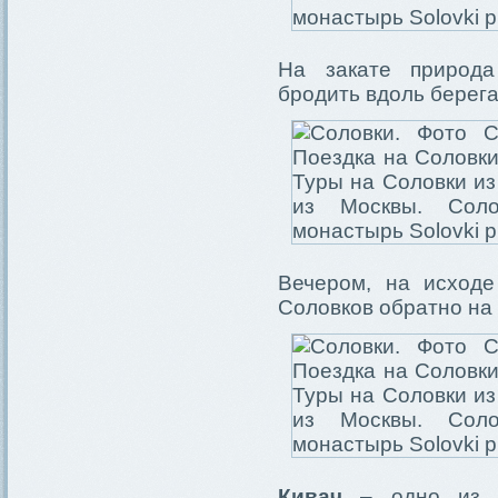
На закате природа
бродить вдоль берег
Вечером, на исходе
Соловков обратно на
Кивач
– одно из к