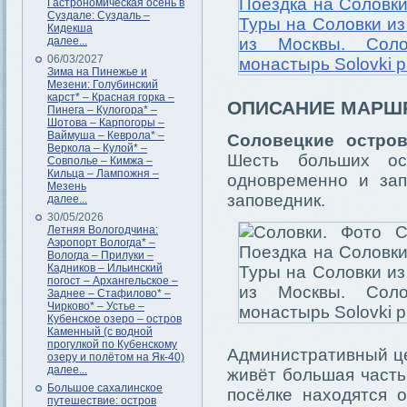
Гастрономическая осень в
Суздале: Суздаль –
Кидекша
далее...
06/03/2027
Зима на Пинежье и
Мезени: Голубинский
карст* – Красная горка –
ОПИСАНИЕ МАРШ
Пинега – Кулогора* –
Шотова – Карпогоры –
Ваймуша – Кеврола* –
Соловецкие остро
Веркола – Кулой* –
Шесть больших о
Совполье – Кимжа –
Кильца – Лампожня –
одновременно и зап
Мезень
заповедник.
далее...
30/05/2026
Летняя Вологодчина:
Аэропорт Вологда* –
Вологда – Прилуки –
Кадников – Ильинский
погост – Архангельское –
Заднее – Стафилово* –
Чирково* – Устье –
Кубенское озеро – остров
Каменный (с водной
прогулкой по Кубенскому
Административный це
озеру и полётом на Як-40)
далее...
живёт большая часть
Большое сахалинское
посёлке находятся 
путешествие: остров