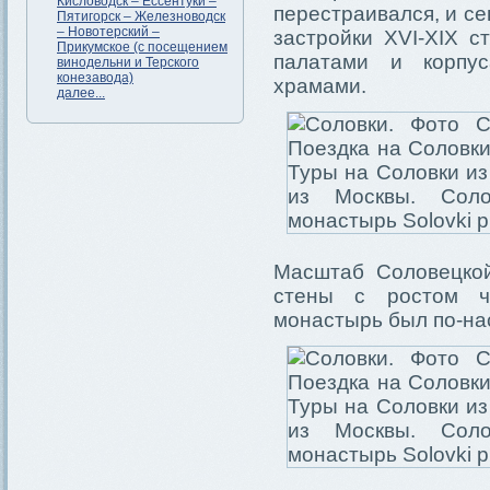
Кисловодск – Ессентуки –
перестраивался, и с
Пятигорск – Железноводск
– Новотерский –
застройки XVI-XIX 
Прикумское (с посещением
палатами и корпус
винодельни и Терского
конезавода)
храмами.
далее...
Масштаб Соловецкой
стены с ростом че
монастырь был по-на