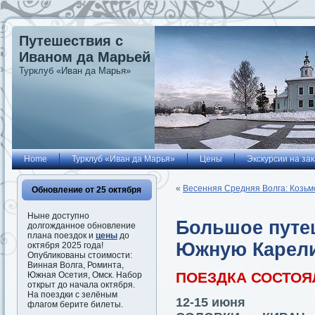
Путешествия с
Иваном да Марьей
Турклуб «Иван да Марья»
Home
Турклуб «Иван да Марья»
Цены
Экскурсии на зак
«
Весенняя Средняя Волга: Козьм
Обновление от 25 октября
Ныне доступно
Большое путе
долгожданное обновление
плана поездок и
цены
до
Южную Карел
октября 2025 года!
Опубликованы стоимости:
Винная Волга, Роминта,
ПОЕЗДКА СОСТОЯ
Южная Осетия, Омск. Набор
открыт до начала октября.
На поездки с зелёным
12-15 июня
флагом берите билеты.