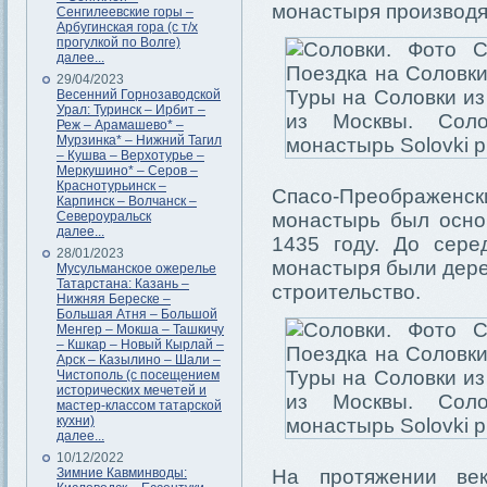
монастыря производя
Сенгилеевские горы –
Арбугинская гора (с т/х
прогулкой по Волге)
далее...
29/04/2023
Весенний Горнозаводской
Урал: Туринск – Ирбит –
Реж – Арамашево* –
Мурзинка* – Нижний Тагил
– Кушва – Верхотурье –
Меркушино* – Серов –
Краснотурьинск –
Спасо-Преображенск
Карпинск – Волчанск –
Североуральск
монастырь был осно
далее...
1435 году. До сер
28/01/2023
монастыря были дере
Мусульманское ожерелье
Татарстана: Казань –
строительство.
Нижняя Береске –
Большая Атня – Большой
Менгер – Мокша – Ташкичу
– Кшкар – Новый Кырлай –
Арск – Казылино – Шали –
Чистополь (с посещением
исторических мечетей и
мастер-классом татарской
кухни)
далее...
10/12/2022
Зимние Кавминводы:
На протяжении век