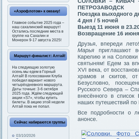
СОЛОВКИ – КИВАЧ
ПЕТРОЗАВОДСК
«Аэрофлотом» к океану!
Поездка выходного д
4 дня / 5 ночей
Главное событие 2025 года –
Выезд 11 июня в 23.2
наш сахалинский маршрут!
Остались последние места в
Возвращение 16 июня 
группе на Сахалин и
Монерон 9-17 августа 2025!
Друзья, впереди лет
Марья
приглашают вс
Маршрут-финалист: Алтай!
Карелию и на Соловки 
святыням! Едем за вп
На следующую золотую
XVI века, от восстано
осень мы едем в Горный
храмов и скитов, от
Алтай! В голосовании Клуба
победил вариант нового
Безусловно, посеще
четырёхдневного маршрута.
Русского Севера – Сп
Даты точные: 3-6 октября
2025 года. Ждём следующей
внесённого в список
акции «S7», чтобы купить
наших путешествий по 
билеты. В акцию этой недели
Алтай пока не попал.
Все подробности о л
анонсе.
Сейчас набираются группы
03/10/2026