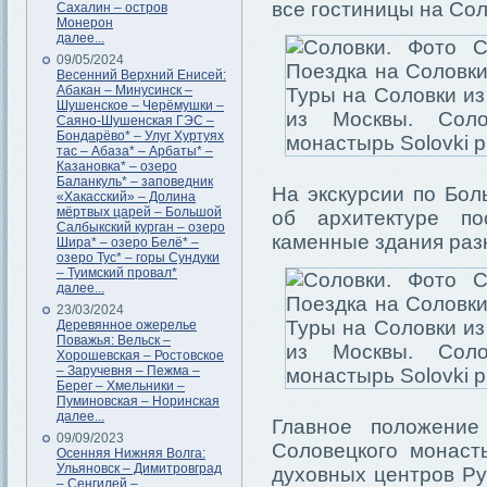
все гостиницы на Сол
Сахалин – остров
Монерон
далее...
09/05/2024
Весенний Верхний Енисей:
Абакан – Минусинск –
Шушенское – Черёмушки –
Саяно-Шушенская ГЭС –
Бондарёво* – Улуг Хуртуях
тас – Абаза* – Арбаты* –
Казановка* – озеро
Баланкуль* – заповедник
На экскурсии по Бо
«Хакасский» – Долина
мёртвых царей – Большой
об архитектуре по
Салбыкский курган – озеро
каменные здания раз
Шира* – озеро Белё* –
озеро Тус* – горы Сундуки
– Туимский провал*
далее...
23/03/2024
Деревянное ожерелье
Поважья: Вельск –
Хорошевская – Ростовское
– Заручевня – Пежма –
Берег – Хмельники –
Пуминовская – Норинская
далее...
Главное положение
09/09/2023
Соловецкого монаст
Осенняя Нижняя Волга:
Ульяновск – Димитровград
духовных центров Р
– Сенгилей –