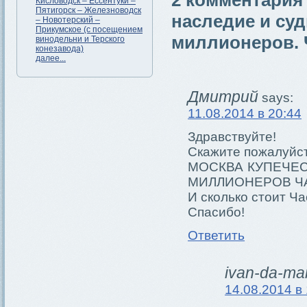
2 комментария 
Кисловодск – Ессентуки –
Пятигорск – Железноводск
наследие и су
– Новотерский –
Прикумское (с посещением
миллионеров. 
винодельни и Терского
конезавода)
далее...
Дмитрий
says:
11.08.2014 в 20:44
Здравствуйте!
Скажите пожалуйста
МОСКВА КУПЕЧЕС
МИЛЛИОНЕРОВ ЧА
И сколько стоит Ча
Спасибо!
Ответить
ivan-da-ma
14.08.2014 в