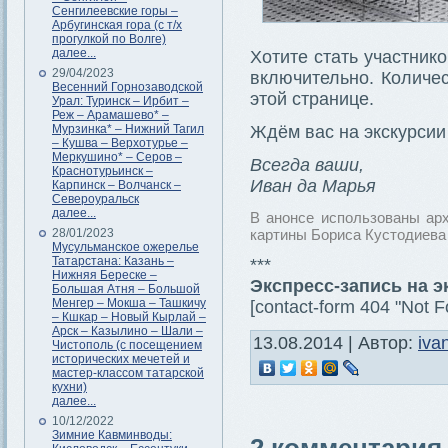
Сенгилеевские горы –
Арбугинская гора (с т/х
прогулкой по Волге)
далее...
Хотите стать участник
29/04/2023
включительно. Количес
Весенний Горнозаводской
этой странице.
Урал: Туринск – Ирбит –
Реж – Арамашево* –
Мурзинка* – Нижний Тагил
Ждём вас на экскурсии
– Кушва – Верхотурье –
Меркушино* – Серов –
Всегда ваши,
Краснотурьинск –
Иван да Марья
Карпинск – Волчанск –
Североуральск
далее...
В анонсе использованы ар
28/01/2023
картины Бориса Кустодиева 
Мусульманское ожерелье
Татарстана: Казань –
***
Нижняя Береске –
Экспресс-запись на 
Большая Атня – Большой
Менгер – Мокша – Ташкичу
[contact-form 404 "Not F
– Кшкар – Новый Кырлай –
Арск – Казылино – Шали –
13.08.2014 | Автор:
iva
Чистополь (с посещением
исторических мечетей и
мастер-классом татарской
кухни)
далее...
10/12/2022
Зимние Кавминводы: