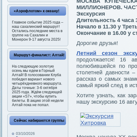
МОСКВА КУПЕЧЕСК
МИЛЛИОНЕРОВ. ЧАС
«Аэрофлотом» к океану!
Экскурсия
Длительность 4 часа 
Главное событие 2025 года –
Начало в 11.30 у Тре
наш сахалинский маршрут!
Остались последние места в
Окончание в 16.00 у 
группе на Сахалин и
Монерон 9-17 августа 2025!
Дорогие друзья!
Летний сезон экск
Маршрут-финалист: Алтай!
продолжается! 16 а
полюбившейся по про
На следующую золотую
осень мы едем в Горный
столетней давности –
Алтай! В голосовании Клуба
рассказ о самых знам
победил вариант нового
четырёхдневного маршрута.
самый яркий след в ис
Даты точные: 3-6 октября
2025 года. Ждём следующей
Хотите узнать, как з
акции «S7», чтобы купить
билеты. В акцию этой недели
нашу экскурсию 16 авгу
Алтай пока не попал.
Сейчас набираются группы
03/10/2026