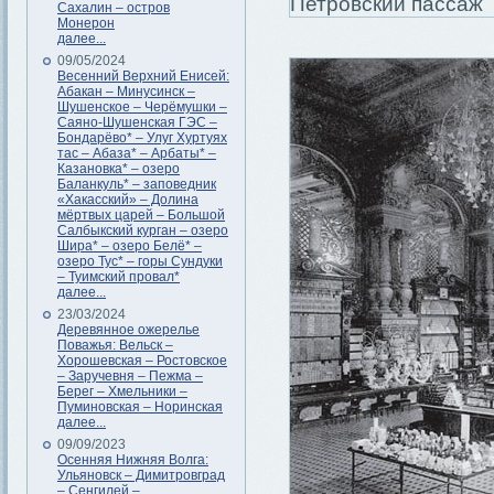
Сахалин – остров
Монерон
далее...
09/05/2024
Весенний Верхний Енисей:
Абакан – Минусинск –
Шушенское – Черёмушки –
Саяно-Шушенская ГЭС –
Бондарёво* – Улуг Хуртуях
тас – Абаза* – Арбаты* –
Казановка* – озеро
Баланкуль* – заповедник
«Хакасский» – Долина
мёртвых царей – Большой
Салбыкский курган – озеро
Шира* – озеро Белё* –
озеро Тус* – горы Сундуки
– Туимский провал*
далее...
23/03/2024
Деревянное ожерелье
Поважья: Вельск –
Хорошевская – Ростовское
– Заручевня – Пежма –
Берег – Хмельники –
Пуминовская – Норинская
далее...
09/09/2023
Осенняя Нижняя Волга:
Ульяновск – Димитровград
– Сенгилей –