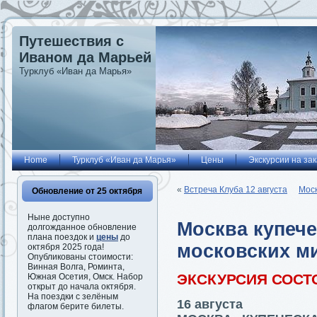
Путешествия с
Иваном да Марьей
Турклуб «Иван да Марья»
Home
Турклуб «Иван да Марья»
Цены
Экскурсии на зак
«
Встреча Клуба 12 августа
Моск
Обновление от 25 октября
Ныне доступно
Москва купече
долгожданное обновление
плана поездок и
цены
до
московских м
октября 2025 года!
Опубликованы стоимости:
Винная Волга, Роминта,
ЭКСКУРСИЯ СОСТ
Южная Осетия, Омск. Набор
открыт до начала октября.
На поездки с зелёным
16 августа
флагом берите билеты.