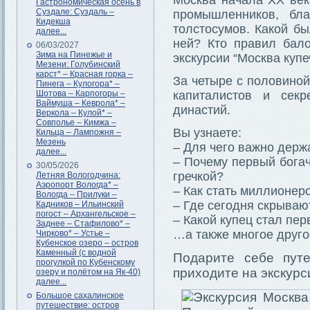
Москва начала XX века
Гастрономическая осень в
Суздале: Суздаль –
промышленников, бла
Кидекша
толстосумов. Какой б
далее...
ней? Кто правил бал
06/03/2027
Зима на Пинежье и
экскурсии “Москва куп
Мезени: Голубинский
карст* – Красная горка –
За четыре с половиной
Пинега – Кулогора* –
Шотова – Карпогоры –
капиталистов и сек
Ваймуша – Кеврола* –
династий.
Веркола – Кулой* –
Совполье – Кимжа –
Вы узнаете:
Кильца – Лампожня –
Мезень
– Для чего важно держ
далее...
– Почему первый бога
30/05/2026
гречкой?
Летняя Вологодчина:
Аэропорт Вологда* –
– Как стать миллионе
Вологда – Прилуки –
– Где сегодня скрываю
Кадников – Ильинский
погост – Архангельское –
– Какой купец стал пе
Заднее – Стафилово* –
…а также многое друго
Чирково* – Устье –
Кубенское озеро – остров
Каменный (с водной
Подарите себе путе
прогулкой по Кубенскому
приходите на экскурс
озеру и полётом на Як-40)
далее...
Большое сахалинское
путешествие: остров