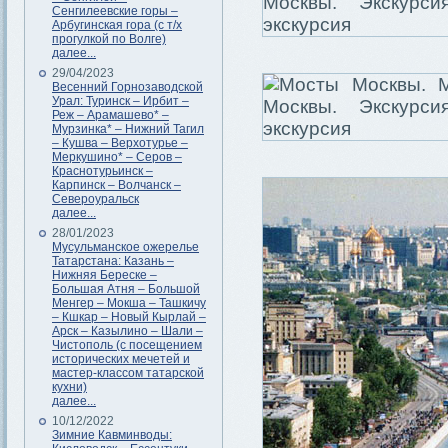
Сенгилеевские горы –
Арбугинская гора (с т/х
прогулкой по Волге)
далее...
29/04/2023
Весенний Горнозаводской
Урал: Туринск – Ирбит –
Реж – Арамашево* –
Мурзинка* – Нижний Тагил
– Кушва – Верхотурье –
Меркушино* – Серов –
Краснотурьинск –
Карпинск – Волчанск –
Североуральск
далее...
28/01/2023
Мусульманское ожерелье
Татарстана: Казань –
Нижняя Береске –
Большая Атня – Большой
Менгер – Мокша – Ташкичу
– Кшкар – Новый Кырлай –
Арск – Казылино – Шали –
Чистополь (с посещением
исторических мечетей и
мастер-классом татарской
кухни)
далее...
10/12/2022
Зимние Кавминводы: