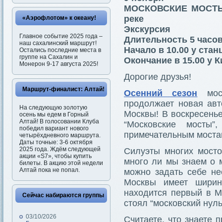
МОСКОВСКИЕ МОСТЫ. 
реке
«Аэрофлотом» к океану!
Экскурсия
Главное событие 2025 года –
Длительность 5 часо
наш сахалинский маршрут!
Начало в 10.00 у ста
Остались последние места в
группе на Сахалин и
Окончание в 15.00 у 
Монерон 9-17 августа 2025!
Дорогие друзья!
Маршрут-финалист: Алтай!
Осенний сезон
моск
продолжает новая авт
На следующую золотую
Москвы! В воскресенье
осень мы едем в Горный
Алтай! В голосовании Клуба
“Московские мосты
победил вариант нового
примечательным моста
четырёхдневного маршрута.
Даты точные: 3-6 октября
2025 года. Ждём следующей
Силуэты многих мост
акции «S7», чтобы купить
много ли мы знаем о 
билеты. В акцию этой недели
Алтай пока не попал.
можно задать себе не
Москвы имеет ширин
находится первый в М
Сейчас набираются группы
стоял “московский нуль
03/10/2026
Считаете, что знаете 