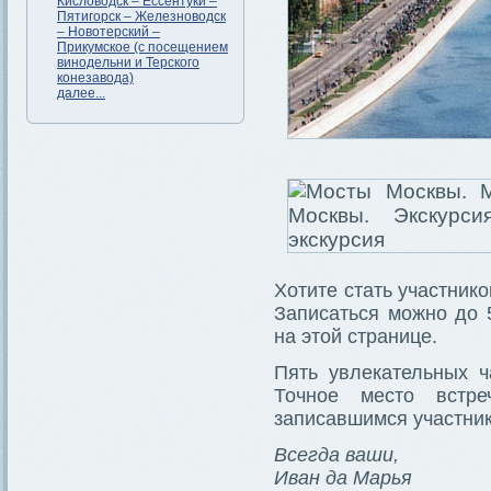
Кисловодск – Ессентуки –
Пятигорск – Железноводск
– Новотерский –
Прикумское (с посещением
винодельни и Терского
конезавода)
далее...
Хотите стать участник
Записаться можно до 
на этой странице.
Пять увлекательных ч
Точное место встре
записавшимся участник
Всегда ваши,
Иван да Марья