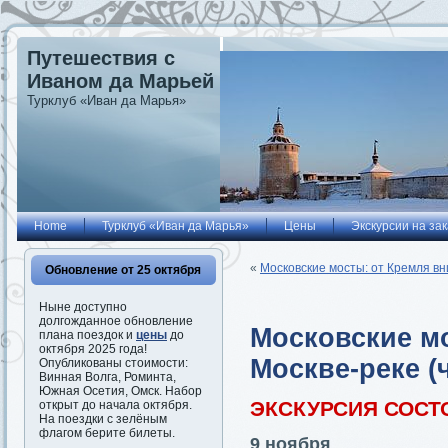
Путешествия с
Иваном да Марьей
Турклуб «Иван да Марья»
Home
Турклуб «Иван да Марья»
Цены
Экскурсии на зак
«
Московские мосты: от Кремля вни
Обновление от 25 октября
Ныне доступно
долгожданное обновление
Московские мо
плана поездок и
цены
до
октября 2025 года!
Москве-реке (ч
Опубликованы стоимости:
Винная Волга, Роминта,
Южная Осетия, Омск. Набор
ЭКСКУРСИЯ СОСТ
открыт до начала октября.
На поездки с зелёным
флагом берите билеты.
9 ноября