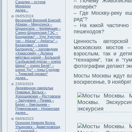
– Почему Живописный
Сахалин – остров
поперёк?
Монерон
далее...
– Где Москву-реку е
09/05/2024
ряд”?
Весенний Верхний Енисей:
Абакан – Минусинск –
– На какой частично
Шушенское – Черёмушки –
пешеходов?
Саяно-Шушенская ГЭС –
Бондарёво* – Улуг Хуртуях
Ценность авторской
тас – Абаза* – Арбаты* –
Казановка* – озеро
московских мостов –
Баланкуль* – заповедник
взрослым, так и детя
«Хакасский» – Долина
мёртвых царей – Большой
“технарям”, так и “г
Салбыкский курган – озеро
фотографии делают эк
Шира* – озеро Белё* –
озеро Тус* – горы Сундуки
– Туимский провал*
Мосты Москвы ждут ва
далее...
воскресенье, 9 ноября!
23/03/2024
Деревянное ожерелье
Поважья: Вельск –
Хорошевская – Ростовское
– Заручевня – Пежма –
Берег – Хмельники –
Пуминовская – Норинская
далее...
09/09/2023
Осенняя Нижняя Волга:
Ульяновск – Димитровград
– Сенгилей –