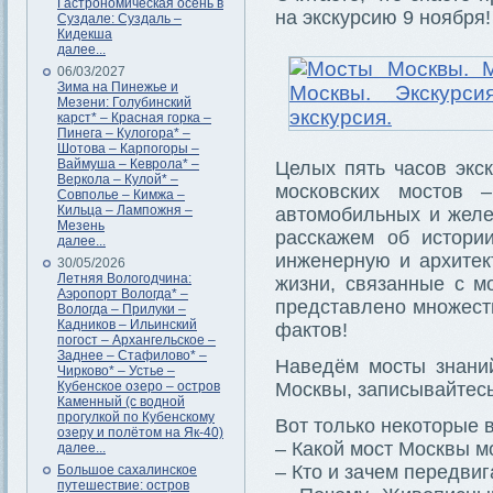
Гастрономическая осень в
на экскурсию 9 ноября!
Суздале: Суздаль –
Кидекша
далее...
06/03/2027
Зима на Пинежье и
Мезени: Голубинский
карст* – Красная горка –
Пинега – Кулогора* –
Шотова – Карпогоры –
Ваймуша – Кеврола* –
Целых пять часов экс
Веркола – Кулой* –
московских мостов 
Совполье – Кимжа –
Кильца – Лампожня –
автомобильных и жел
Мезень
расскажем об истории
далее...
инженерную и архитек
30/05/2026
Летняя Вологодчина:
жизни, связанные с м
Аэропорт Вологда* –
представлено множеств
Вологда – Прилуки –
Кадников – Ильинский
фактов!
погост – Архангельское –
Заднее – Стафилово* –
Наведём мосты знаний
Чирково* – Устье –
Кубенское озеро – остров
Москвы, записывайтесь
Каменный (с водной
прогулкой по Кубенскому
Вот только некоторые в
озеру и полётом на Як-40)
– Какой мост Москвы м
далее...
– Кто и зачем передви
Большое сахалинское
путешествие: остров