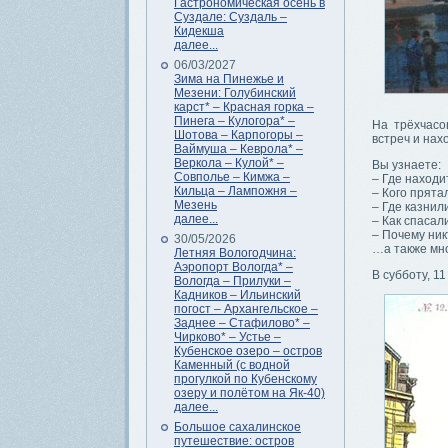
Гастрономическая осень в
Суздале: Суздаль –
Кидекша
далее...
06/03/2027
Зима на Пинежье и
Мезени: Голубинский
карст* – Красная горка –
Пинега – Кулогора* –
На трёхчасо
Шотова – Карпогоры –
встреч и нах
Ваймуша – Кеврола* –
Веркола – Кулой* –
Вы узнаете:
Совполье – Кимжа –
– Где находи
Кильца – Лампожня –
– Кого прята
Мезень
– Где казни
далее...
– Как спасал
– Почему ник
30/05/2026
…а также мно
Летняя Вологодчина:
Аэропорт Вологда* –
В субботу, 1
Вологда – Прилуки –
Кадников – Ильинский
погост – Архангельское –
Заднее – Стафилово* –
Чирково* – Устье –
Кубенское озеро – остров
Каменный (с водной
прогулкой по Кубенскому
озеру и полётом на Як-40)
далее...
Большое сахалинское
путешествие: остров