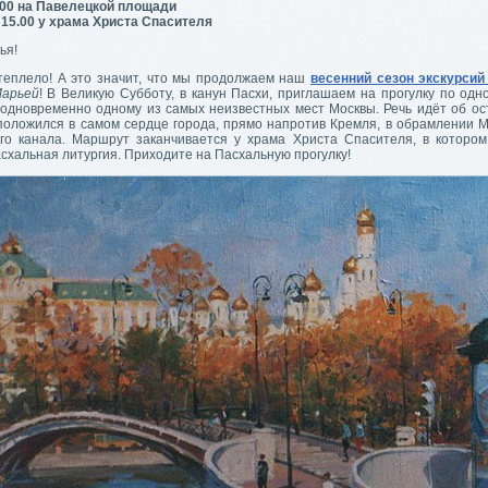
.00 на Павелецкой площади
 15.00 у храма Христа Спасителя
ья!
теплело! А это значит, что мы продолжаем наш
весенний сезон экскурсий
Марьей
! В Великую Субботу, в канун Пасхи, приглашаем на прогулку по одн
 одновременно одному из самых неизвестных мест Москвы. Речь идёт об ост
положился в самом сердце города, прямо напротив Кремля, в обрамлении М
го канала. Маршрут заканчивается у храма Христа Спасителя, в котором
схальная литургия. Приходите на Пасхальную прогулку!