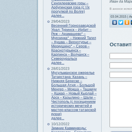
Иван да Мар
Сенгилеевские горы –
Арбугинская гора (с т/х
В анонсе испо
прогулкой по Волге)
далее...
03.04.2015 | А
29/04/2023
Весенний Горнозаводской
Урал: Туринск – Ирбит –
Реж – Арамашево* –
Мурзинка* – Нижний Тагил
– Кушва – Верхотурье –
Оставит
Меркушино* – Серов –
Краснотурьинск –
Карпинск – Волчанск –
Североуральск
далее...
28/01/2023
Мусульманское ожерелье
Татарстана: Казань –
Нижняя Береске –
Большая Атня – Большой
Менгер – Мокша – Ташкичу
– Кшкар – Новый Кырлай –
Арск – Казылино – Шали –
Чистополь (с посещением
исторических мечетей и
мастер-классом татарской
кухни)
далее...
10/12/2022
Зимние Кавминводы: