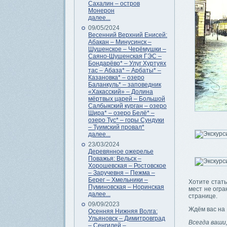
Сахалин – остров
Монерон
далее...
09/05/2024
Весенний Верхний Енисей:
Абакан – Минусинск –
Шушенское – Черёмушки –
Саяно-Шушенская ГЭС –
Бондарёво* – Улуг Хуртуях
тас – Абаза* – Арбаты* –
Казановка* – озеро
Баланкуль* – заповедник
«Хакасский» – Долина
мёртвых царей – Большой
Салбыкский курган – озеро
Шира* – озеро Белё* –
озеро Тус* – горы Сундуки
– Туимский провал*
далее...
23/03/2024
Деревянное ожерелье
Поважья: Вельск –
Хорошевская – Ростовское
– Заручевня – Пежма –
Берег – Хмельники –
Хотите стать
Пуминовская – Норинская
мест не огра
далее...
странице.
09/09/2023
Ждём вас на 
Осенняя Нижняя Волга:
Ульяновск – Димитровград
Всегда ваши
– Сенгилей –