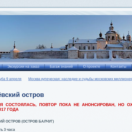
Экскурсии на заказ
Багаж знаний
О проекте
Контакты
уба 9 апреля
Москва купеческая: наследие и судьбы московских миллионер
вский остров
ИЯ СОСТОЯЛАСЬ, ПОВТОР ПОКА НЕ АНОНСИРОВАН, НО О
017 ГОДА
ИЙ ОСТРОВ (ОСТРОВ БАЛЧУГ)
ь 3 часа