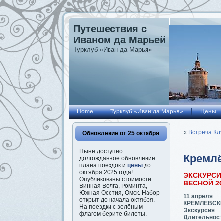
Путешествия с
Иваном да Марьей
Турклуб «Иван да Марья»
Home
Турклуб «Иван да Марья»
Цены
«
Встреча Кл
Обновление от 25 октября
Ныне доступно
Кремлё
долгожданное обновление
плана поездок и
цены
до
октября 2025 года!
ЭКСКУРС
Опубликованы стоимости:
ВЕСНОЙ 2
Винная Волга, Роминта,
Южная Осетия, Омск. Набор
11 апреля
открыт до начала октября.
КРЕМЛЁВСК
На поездки с зелёным
Экскурсия
флагом берите билеты.
Длительност