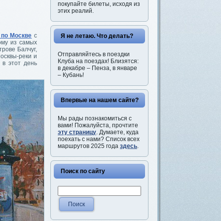
покупайте билеты, исходя из
этих реалий.
 по Москве
с
Я не летаю. Что делать?
ому из самых
рове Балчуг,
Отправляйтесь в поездки
осквы-реки и
Клуба на поездах! Близятся:
 в этот день
в декабре – Пенза, в январе
– Кубань!
Впервые на нашем сайте?
Мы рады познакомиться с
вами! Пожалуйста, прочтите
эту страницу
. Думаете, куда
поехать с нами? Список всех
маршрутов 2025 года
здесь
.
Поиск по сайту