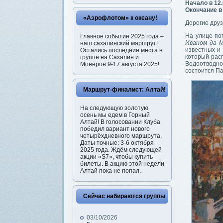
Начало в 12
Окончание в
«Аэрофлотом» к океану!
Дорогие друз
На улице по
Главное событие 2025 года –
Иваном да 
наш сахалинский маршрут!
известных и
Остались последние места в
который рас
группе на Сахалин и
Водоотводно
Монерон 9-17 августа 2025!
состоится Па
Маршрут-финалист: Алтай!
На следующую золотую
осень мы едем в Горный
Алтай! В голосовании Клуба
победил вариант нового
четырёхдневного маршрута.
Даты точные: 3-6 октября
2025 года. Ждём следующей
акции «S7», чтобы купить
билеты. В акцию этой недели
Алтай пока не попал.
Сейчас набираются группы
03/10/2026