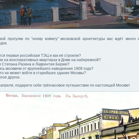
вой прогулке по “ноеву ковчегу” московской архитектуры вас ждёт много
одок.
тся первая российская ТЭЦ и как её строили?
ли на конспиративных квартирах в Доме на набережной?
ли Степана Разина и Лаврентия Берию?
ись москвичи от крупнейшего наводнения 1908 года?
то не может войти в старейшее здание Москвы?
гое другое.
1 апреля, подарите себе трёхчасовое путешествие по настоящей Москве!