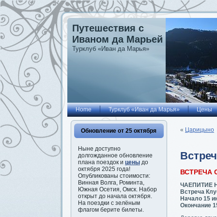
Путешествия с
Иваном да Марьей
Турклуб «Иван да Марья»
Home
Турклуб «Иван да Марья»
Цены
«
Царицыно
Обновление от 25 октября
Ныне доступно
Встреч
долгожданное обновление
плана поездок и
цены
до
октября 2025 года!
ВСТРЕЧА 
Опубликованы стоимости:
Винная Волга, Роминта,
ЧАЕПИТИЕ 
Южная Осетия, Омск. Набор
Встреча Клу
открыт до начала октября.
Начало 15 и
На поездки с зелёным
Окончание 1
флагом берите билеты.