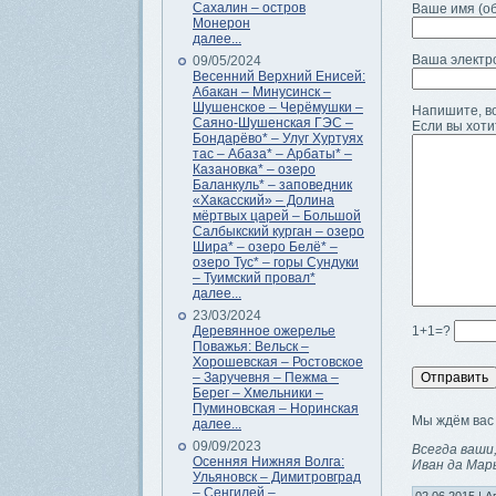
Сахалин – остров
Ваше имя (об
Монерон
далее...
Ваша электр
09/05/2024
Весенний Верхний Енисей:
Абакан – Минусинск –
Шушенское – Черёмушки –
Напишите, во
Саяно-Шушенская ГЭС –
Если вы хоти
Бондарёво* – Улуг Хуртуях
тас – Абаза* – Арбаты* –
Казановка* – озеро
Баланкуль* – заповедник
«Хакасский» – Долина
мёртвых царей – Большой
Салбыкский курган – озеро
Шира* – озеро Белё* –
озеро Тус* – горы Сундуки
– Туимский провал*
далее...
23/03/2024
Деревянное ожерелье
1+1=?
Поважья: Вельск –
Хорошевская – Ростовское
– Заручевня – Пежма –
Берег – Хмельники –
Пуминовская – Норинская
Мы ждём вас 
далее...
09/09/2023
Всегда ваши
Осенняя Нижняя Волга:
Иван да Мар
Ульяновск – Димитровград
– Сенгилей –