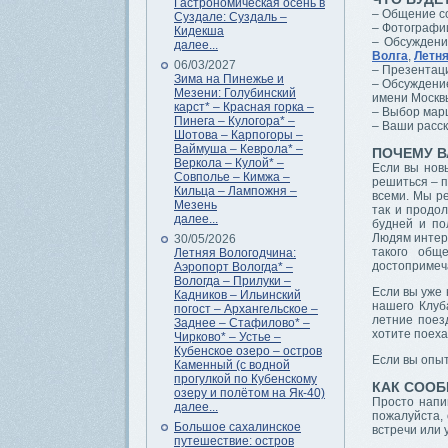
Гастрономическая осень в
– Общение с
Суздале: Суздаль –
– Фотографии
Кидекша
– Обсуждени
далее...
Волга
,
Летня
06/03/2027
– Презентаци
Зима на Пинежье и
– Обсуждение
Мезени: Голубинский
имени Москвы
карст* – Красная горка –
– Выбор мар
Пинега – Кулогора* –
– Ваши расс
Шотова – Карпогоры –
Ваймуша – Кеврола* –
ПОЧЕМУ В
Веркола – Кулой* –
Если вы нов
Совполье – Кимжа –
решиться – п
Кильца – Лампожня –
всеми. Мы ре
Мезень
так и продо
далее...
будней и по
Людям интере
30/05/2026
такого общ
Летняя Вологодчина:
достопримеча
Аэропорт Вологда* –
Вологда – Прилуки –
Если вы уже 
Кадников – Ильинский
нашего Клуб
погост – Архангельское –
летние поез
Заднее – Стафилово* –
хотите поеха
Чирково* – Устье –
Кубенское озеро – остров
Если вы опыт
Каменный (с водной
прогулкой по Кубенскому
КАК СООБ
озеру и полётом на Як-40)
Просто напи
далее...
пожалуйста, 
Большое сахалинское
встречи или 
путешествие: остров