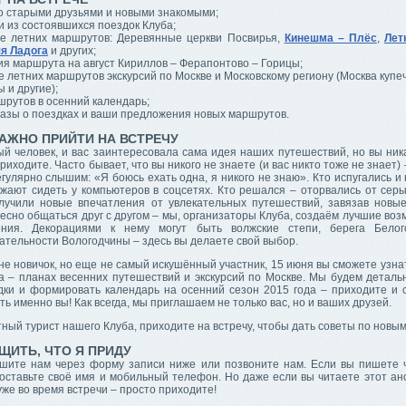
о старыми друзьями и новыми знакомыми;
 из состоявшихся поездок Клуба;
е летних маршрутов: Деревянные церкви Посвирья,
Кинешма – Плёс
,
Лет
я Ладога
и других;
я маршрута на август Кириллов – Ферапонтово – Горицы;
 летних маршрутов экскурсий по Москве и Московскому региону (Москва купе
 и другие);
шрутов в осенний календарь;
казы о поездках и ваши предложения новых маршрутов.
АЖНО ПРИЙТИ НА ВСТРЕЧУ
ый человек, и вас заинтересовала сама идея наших путешествий, но вы ник
риходите. Часто бывает, что вы никого не знаете (и вас никто тоже не знает) 
гулярно слышим: «Я боюсь ехать одна, я никого не знаю». Кто испугались и
лжают сидеть у компьютеров в соцсетях. Кто решался – оторвались от серы
лучили новые впечатления от увлекательных путешествий, завязав новые
сно общаться друг с другом – мы, организаторы Клуба, создаём лучшие воз
ения. Декорациями к нему могут быть волжские степи, берега Бело
тельности Вологодчины – здесь вы делаете свой выбор.
не новичок, но еще не самый искушённый участник, 15 июня вы сможете узна
а – планах весенних путешествий и экскурсий по Москве. Мы будем деталь
дки и формировать календарь на осенний сезон 2015 года – приходите и с
ть именно вы! Как всегда, мы приглашаем не только вас, но и ваших друзей.
ный турист нашего Клуба, приходите на встречу, чтобы дать советы по новы
ЩИТЬ, ЧТО Я ПРИДУ
шите нам через форму записи ниже или позвоните нам. Если вы пишете 
оставьте своё имя и мобильный телефон. Но даже если вы читаете этот ано
уже во время встречи – просто приходите!