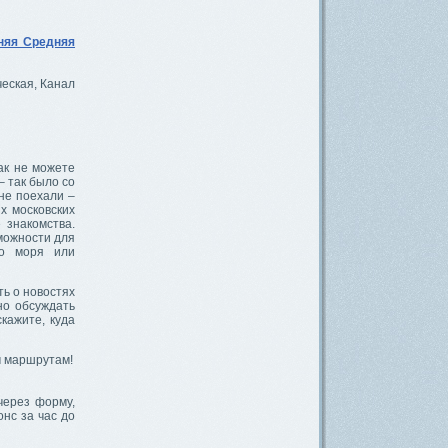
няя Средняя
ческая, Канал
ак не можете
– так было со
 не поехали –
х московских
 знакомства.
можности для
го моря или
ть о новостях
но обсуждать
кажите, куда
м маршрутам!
через форму,
нс за час до