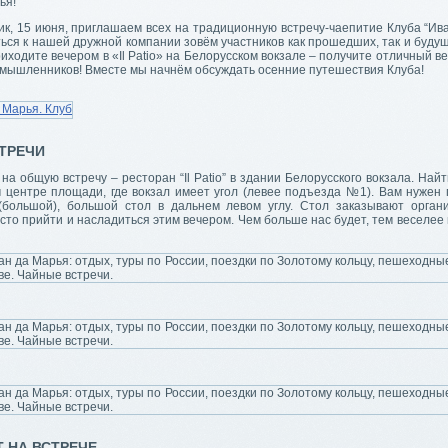
ья!
к, 15 июня, приглашаем всех на традиционную встречу-чаепитие Клуба “Ива
ся к нашей дружной компании зовём участников как прошедших, так и будущ
риходите вечером в «Il Patio» на Белорусском вокзале – получите отличный 
омышленников! Вместе мы начнём обсуждать осенние путешествия Клуба!
ТРЕЧИ
на общую встречу – ресторан “Il Patio” в здании Белорусского вокзала. Найт
м центре площади, где вокзал имеет угол (левее подъезда №1). Вам нужен 
(большой), большой стол в дальнем левом углу. Стол заказывают орган
сто прийти и насладиться этим вечером. Чем больше нас будет, тем веселе
Т НА ВСТРЕЧЕ