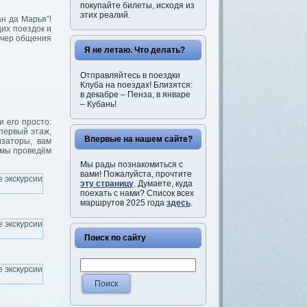
покупайте билеты, исходя из
этих реалий.
н да Марья”!
их поездок и
вечер общения
Я не летаю. Что делать?
Отправляйтесь в поездки
Клуба на поездах! Близятся:
в декабре – Пенза, в январе
– Кубань!
и его просто:
первый этаж,
Впервые на нашем сайте?
изаторы, вам
е мы проведём
Мы рады познакомиться с
вами! Пожалуйста, прочтите
эту страницу
. Думаете, куда
поехать с нами? Список всех
маршрутов 2025 года
здесь
.
Поиск по сайту