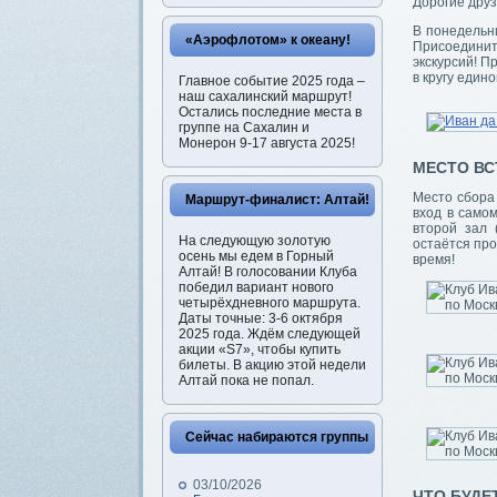
Дорогие друз
В понедельни
«Аэрофлотом» к океану!
Присоединить
экскурсий! П
в кругу един
Главное событие 2025 года –
наш сахалинский маршрут!
Остались последние места в
группе на Сахалин и
Монерон 9-17 августа 2025!
МЕСТО ВС
Место сбора 
Маршрут-финалист: Алтай!
вход в само
второй зал 
На следующую золотую
остаётся про
осень мы едем в Горный
время!
Алтай! В голосовании Клуба
победил вариант нового
четырёхдневного маршрута.
Даты точные: 3-6 октября
2025 года. Ждём следующей
акции «S7», чтобы купить
билеты. В акцию этой недели
Алтай пока не попал.
Сейчас набираются группы
03/10/2026
ЧТО БУДЕ