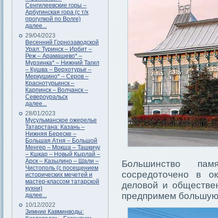
Сенгилеевские горы –
Арбугинская гора (с т/х
прогулкой по Волге)
далее...
29/04/2023
Весенний Горнозаводской
Урал: Туринск – Ирбит –
Реж – Арамашево* –
Мурзинка* – Нижний Тагил
– Кушва – Верхотурье –
Меркушино* – Серов –
Краснотурьинск –
Карпинск – Волчанск –
Североуральск
далее...
28/01/2023
Мусульманское ожерелье
Татарстана: Казань –
Нижняя Береске –
Большая Атня – Большой
Менгер – Мокша – Ташкичу
– Кшкар – Новый Кырлай –
Арск – Казылино – Шали –
Большинство пам
Чистополь (с посещением
сосредоточено в о
исторических мечетей и
мастер-классом татарской
деловой и обществе
кухни)
предпримем большую 
далее...
10/12/2022
Зимние Кавминводы: