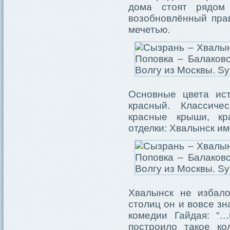
дома стоят рядом 
возобновлённый пра
мечетью.
Основные цвета ис
красный. Классиче
красные крыши, кр
отделки: Хвалынск им
Хвалынск не избал
столиц он и вовсе зн
комедии Гайдая: “…
построило такое ко