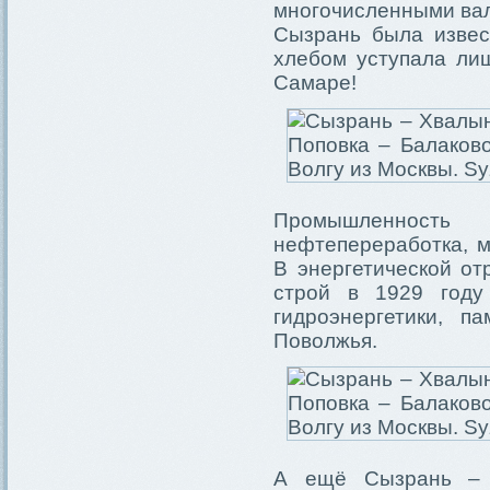
многочисленными ва
Сызрань была извес
хлебом уступала ли
Самаре!
Промышленност
нефтепереработка, м
В энергетической от
строй в 1929 году
гидроэнергетики, п
Поволжья.
А ещё Сызрань – 