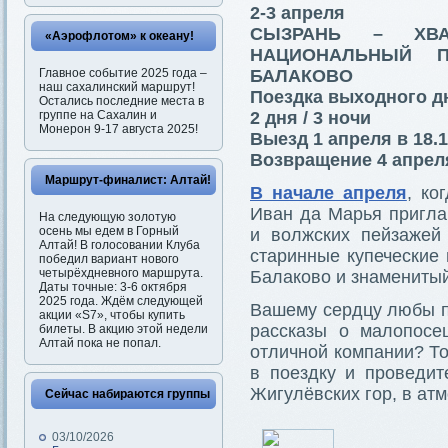
2-3 апреля
СЫЗРАНЬ – ХВ
«Аэрофлотом» к океану!
НАЦИОНАЛЬНЫЙ 
Главное событие 2025 года –
БАЛАКОВО
наш сахалинский маршрут!
Поездка выходного д
Остались последние места в
группе на Сахалин и
2 дня / 3 ночи
Монерон 9-17 августа 2025!
Выезд 1 апреля в 18.
Возвращение 4 апреля
Маршрут-финалист: Алтай!
В начале апреля
, ко
Иван да Марья пригла
На следующую золотую
осень мы едем в Горный
и волжских пейзажей
Алтай! В голосовании Клуба
старинные купеческие 
победил вариант нового
четырёхдневного маршрута.
Балаково и знаменитый
Даты точные: 3-6 октября
2025 года. Ждём следующей
Вашему сердцу любы п
акции «S7», чтобы купить
рассказы о малопос
билеты. В акцию этой недели
Алтай пока не попал.
отличной компании? То
в поездку и проведит
Жигулёвских гор, в ат
Сейчас набираются группы
03/10/2026