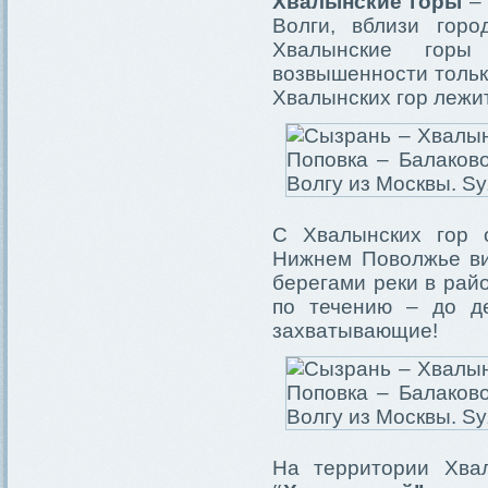
Хвалынские горы
– 
Волги, вблизи гор
Хвалынские горы
возвышенности тольк
Хвалынских гор лежит
С Хвалынских гор 
Нижнем Поволжье ви
берегами реки в рай
по течению – до д
захватывающие!
На территории Хва