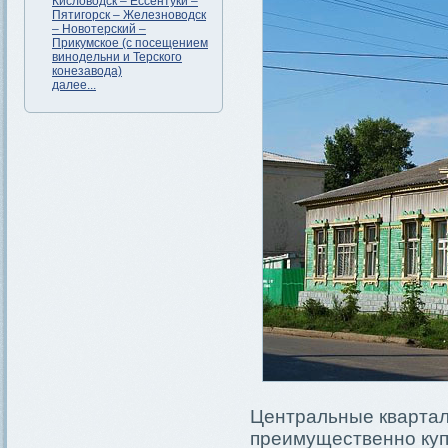
Кисловодск – Ессентуки –
Пятигорск – Железноводск
– Новотерский –
Прикумское (с посещением
винодельни и Терского
конезавода)
далее...
Центральные квартал
преимущественно купц