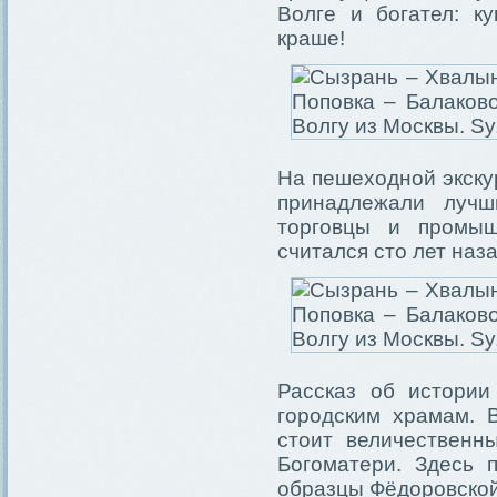
Волге и богател: к
краше!
На пешеходной экску
принадлежали луч
торговцы и промыш
считался сто лет на
Рассказ об истори
городским храмам. 
стоит величественн
Богоматери. Здесь 
образцы Фёдоровской