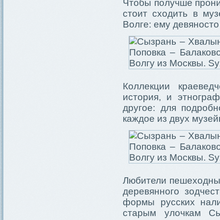
Чтобы получше прони
стоит сходить в му
Волге: ему девяносто
Коллекции краевед
история, и этнограф
другое: для подроб
каждое из двух музей
Любители пешеходных
деревянного зодчес
формы русских нал
старым улочкам Сы