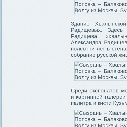
Здание Хвалынско
Радищевых. Здесь
Радищева, «хвалын
Александра Радищева
полсотни лет в стен
собрание русской жив
Среди экспонатов м
и картинной галереи
палитра и кисти Кузь