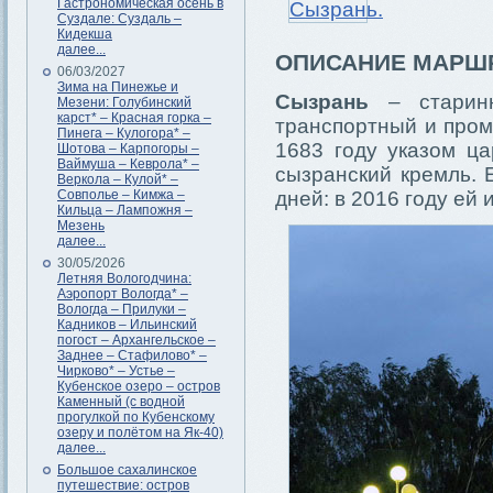
Гастрономическая осень в
Суздале: Суздаль –
Кидекша
далее...
ОПИСАНИЕ МАРШ
06/03/2027
Зима на Пинежье и
Сызрань
– старинн
Мезени: Голубинский
карст* – Красная горка –
транспортный и пром
Пинега – Кулогора* –
1683 году указом ца
Шотова – Карпогоры –
Ваймуша – Кеврола* –
сызранский кремль. 
Веркола – Кулой* –
Совполье – Кимжа –
дней: в 2016 году ей 
Кильца – Лампожня –
Мезень
далее...
30/05/2026
Летняя Вологодчина:
Аэропорт Вологда* –
Вологда – Прилуки –
Кадников – Ильинский
погост – Архангельское –
Заднее – Стафилово* –
Чирково* – Устье –
Кубенское озеро – остров
Каменный (с водной
прогулкой по Кубенскому
озеру и полётом на Як-40)
далее...
Большое сахалинское
путешествие: остров