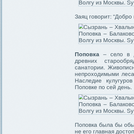
Заяц говорит: “Добро
Поповка
– село в д
древних старообр
санатории. Живопис
непроходимыми леса
Наследие кулугуров
Поповке по сей день.
Поповка была бы обы
не его главная досто