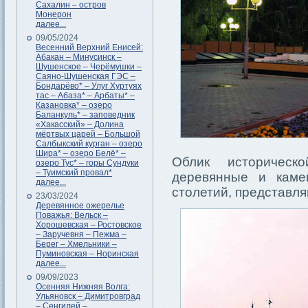
Сахалин – остров
Монерон
далее...
09/05/2024
Весенний Верхний Енисей:
Абакан – Минусинск –
Шушенское – Черёмушки –
Саяно-Шушенская ГЭС –
Бондарёво* – Улуг Хуртуях
тас – Абаза* – Арбаты* –
Казановка* – озеро
Баланкуль* – заповедник
«Хакасский» – Долина
мёртвых царей – Большой
Салбыкский курган – озеро
Шира* – озеро Белё* –
Облик историческ
озеро Тус* – горы Сундуки
– Туимский провал*
деревянные и каме
далее...
столетий, представл
23/03/2024
Деревянное ожерелье
Поважья: Вельск –
Хорошевская – Ростовское
– Заручевня – Пежма –
Берег – Хмельники –
Пуминовская – Норинская
далее...
09/09/2023
Осенняя Нижняя Волга:
Ульяновск – Димитровград
– Сенгилей –