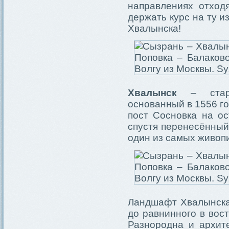
направлениях отход
держать курс на ту из
Хвалынска!
Хвалынск
– старе
основанный в 1556 г
пост Сосновка на о
спустя перенесённый
один из самых живоп
Ландшафт Хвалынска 
до равнинного в вос
Разнородна и архит