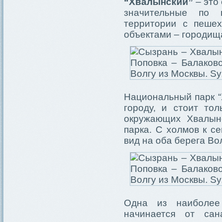
“Хвалынский”
– это 
значительные по 
территории с пешех
объектами – городищ
Национальный парк “
городу, и стоит то
окружающих Хвалынс
парка. С холмов к с
вид на оба берега Во
Одна из наиболее 
начинается от са