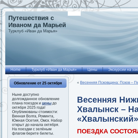
Путешествия с
Иваном да Марьей
Турклуб «Иван да Марья»
Home
Турклуб «Иван да Марья»
Цены
Экскурсии на зак
«
Весенняя Псковщина: Псков – П
Обновление от 25 октября
Ныне доступно
Весенняя Ниж
долгожданное обновление
плана поездок и
цены
до
Хвалынск – Н
октября 2025 года!
Опубликованы стоимости:
Винная Волга, Роминта,
«Хвалынский»
Южная Осетия, Омск. Набор
открыт до начала октября.
На поездки с зелёным
ПОЕЗДКА СОСТОЯ
флагом берите билеты.