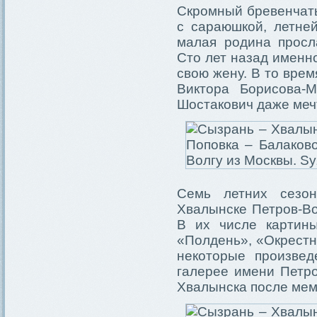
Скромный бревенчаты
с сараюшкой, летней
малая родина просл
Сто лет назад именн
свою жену. В то вре
Виктора Борисова-
Шостакович даже меч
Семь летних сезо
Хвалынске Петров-Во
В их числе картины
«Полдень», «Окрестн
некоторые произвед
галерее имени Петро
Хвалынска после мем