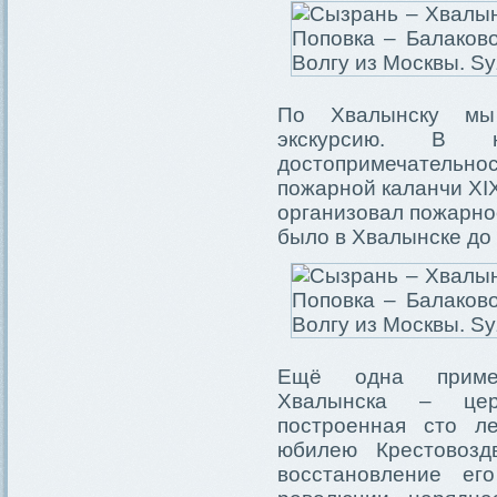
По Хвалынску мы
экскурсию. В
достопримечательнос
пожарной каланчи XIX
организовал пожарное
было в Хвалынске до
Ещё одна примеча
Хвалынска – цер
построенная сто л
юбилею Крестовозд
восстановление ег