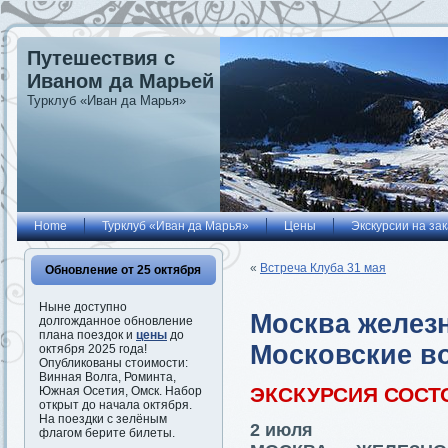
Путешествия с
Иваном да Марьей
Турклуб «Иван да Марья»
Home
Турклуб «Иван да Марья»
Цены
Экскурсии на зак
«
Встреча Клуба 31 мая
Обновление от 25 октября
Ныне доступно
Москва железн
долгожданное обновление
плана поездок и
цены
до
Московские в
октября 2025 года!
Опубликованы стоимости:
Винная Волга, Роминта,
ЭКСКУРСИЯ СОСТ
Южная Осетия, Омск. Набор
открыт до начала октября.
На поездки с зелёным
2 июля
флагом берите билеты.