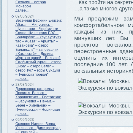
– Как пройти на секрет
Сахалин – остров
Монерон
…а также многое друго
далее...
09/05/2024
Мы предложим вам
Весенний Верхний Енисей:
комфортабельном ми
Абакан – Минусинск –
Шушенское – Черёмушки –
каждый из них, пр
Саяно-Шушенская ГЭС –
Бондарёво* – Улуг Хуртуях
минувших лет. Вы 
тас – Абаза* – Арбаты* –
проектов вокзал
Казановка* – озеро
Баланкуль* – заповедник
перестроенные здан
«Хакасский» – Долина
оценить их интерь
мёртвых царей – Большой
Салбыкский курган – озеро
последние 100 лет. 
Шира* – озеро Белё* –
вокзальных историях!
озеро Тус* – горы Сундуки
– Туимский провал*
далее...
23/03/2024
Деревянное ожерелье
Поважья: Вельск –
Хорошевская – Ростовское
– Заручевня – Пежма –
Берег – Хмельники –
Пуминовская – Норинская
далее...
09/09/2023
Осенняя Нижняя Волга:
Ульяновск – Димитровград
– Сенгилей –