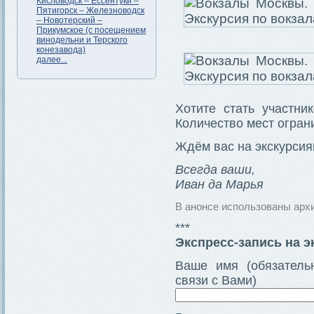
Кисловодск – Ессентуки –
Пятигорск – Железноводск
– Новотерский –
Прикумское (с посещением
винодельни и Терского
конезавода)
далее...
Хотите стать участни
Количество мест огран
Ждём вас на экскурсия
Всегда ваши,
Иван да Марья
В анонсе использованы архи
***
Экспресс-запись на 
Ваше имя (обязатель
связи с Вами)