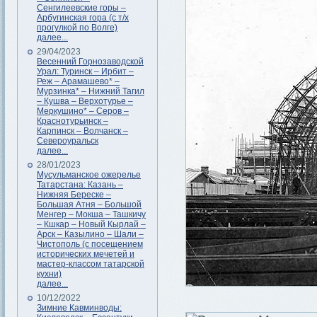
Сенгилеевские горы –
Арбугинская гора (с т/х
прогулкой по Волге)
далее...
29/04/2023
Весенний Горнозаводской
Урал: Туринск – Ирбит –
Реж – Арамашево* –
Мурзинка* – Нижний Тагил
– Кушва – Верхотурье –
Меркушино* – Серов –
Краснотурьинск –
Карпинск – Волчанск –
Североуральск
далее...
28/01/2023
Мусульманское ожерелье
Татарстана: Казань –
Нижняя Береске –
Большая Атня – Большой
Менгер – Мокша – Ташкичу
– Кшкар – Новый Кырлай –
Арск – Казылино – Шали –
Чистополь (с посещением
исторических мечетей и
мастер-классом татарской
кухни)
далее...
10/12/2022
Зимние Кавминводы: