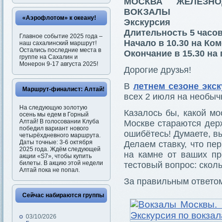
МОСКВА ЖЕЛЕЗНО
ВОКЗАЛЫ
«Аэрофлотом» к океану!
Экскурсия
Длительность 5 часо
Главное событие 2025 года –
Начало в 10.30 на К
наш сахалинский маршрут!
Остались последние места в
Окончание в 15.30 на
группе на Сахалин и
Монерон 9-17 августа 2025!
Дорогие друзья!
В
летнем сезоне экс
Маршрут-финалист: Алтай!
всех 2 июля на необыч
На следующую золотую
Казалось бы, какой мо
осень мы едем в Горный
Алтай! В голосовании Клуба
Москве стараются держ
победил вариант нового
ошибётесь! Думаете, в
четырёхдневного маршрута.
Даты точные: 3-6 октября
Делаем ставку, что пе
2025 года. Ждём следующей
на камне от ваших пр
акции «S7», чтобы купить
билеты. В акцию этой недели
тестовый вопрос: скол
Алтай пока не попал.
За правильным ответом
Сейчас набираются группы
03/10/2026