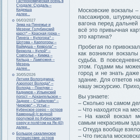
Гастрономическая осень в
Суздале: Суздаль –
Московские вокзалы – 
Кидекша
далее...
пассажиров, штурмующ
06/03/2027
вагона перед дальней 
Зима на Пинежье и
Мезени: Голубинский
всё это привычная кар
карст* – Красная горка –
это картина?
Пинега – Кулогора* –
Шотова – Карпогоры –
Пробегая по привокза
Ваймуша – Кеврола* –
Веркола – Кулой* –
как возникли вокзалы
Совполье – Кимжа –
судьба. В повседневн
Кильца – Лампожня –
Мезень
этом. Годами мы можем
далее...
город и не знать даже
30/05/2026
здание. Для ответов н
Летняя Вологодчина:
Аэропорт Вологда* –
нашу экскурсию. Прихо
Вологда – Прилуки –
Кадников – Ильинский
Вы узнаете:
погост – Архангельское –
Заднее – Стафилово* –
– Сколько на самом де
Чирково* – Устье –
– Что находится на ме
Кубенское озеро – остров
Каменный (с водной
– На какой вокзал м
прогулкой по Кубенскому
самым некрасивым зд
озеру и полётом на Як-40)
далее...
– Откуда вообще взялос
Большое сахалинское
– Что писала московск
путешествие: остров