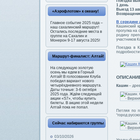
Поездка вых
1 день
Выезд 13 авг
«Аэрофлотом» к океану!
Возвращение
В середине 
Главное событие 2025 года –
Кашинский к
наш сахалинский маршрут!
прогулка на
Остались последние места в
родину преп
группе на Сахалин и
участников К
Монерон 9-17 августа 2025!
Поездка в К
подробности 
Маршрут-финалист: Алтай!
На следующую золотую
осень мы едем в Горный
Алтай! В голосовании Клуба
ОПИСАНИ
победил вариант нового
четырёхдневного маршрута.
Кашин
– древ
Даты точные: 3-6 октября
2025 года. Ждём следующей
акции «S7», чтобы купить
билеты. В акцию этой недели
Алтай пока не попал.
Петляя по г
“город русско
Сейчас набираются группы
03/10/2026