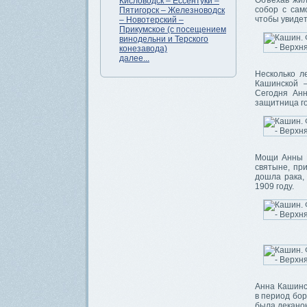
Объехав жил
Кисловодск – Ессентуки –
собор с сам
Пятигорск – Железноводск
чтобы увидет
– Новотерский –
Прикумское (с посещением
винодельни и Терского
конезавода)
далее...
Несколько л
Кашинской –
Сегодня Анн
защитница г
Мощи Анны К
святыне, пр
дошла рака,
1909 году.
Анна Кашинс
в период бор
была деканон