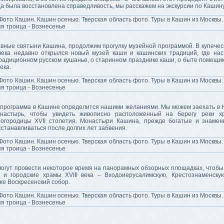
гда была восстановлена справедливость, мы расскажем на экскурсии по Кашину
авные святыни Кашина, продолжим прогулку музейной программой. В купечес
века недавно открылся новый музей каши и кашинских традиций, где нас
радиционном русском кушанье, о старинном празднике каши, о быте помещик
ека.
программа в Кашине определится нашими желаниями. Мы можем заехать в 
онастырь, чтобы увидеть живописно расположенный на берегу реки х
огородицы XVII столетия. Монастыри Кашина, прежде богатые и знамен
станавливаться после долгих лет забвения.
огут провести некоторое время на панорамных обзорных площадках, чтобы
 и городские храмы XVIII века – Входоиерусалимскую, Крестознаменску
кже Воскресенский собор.