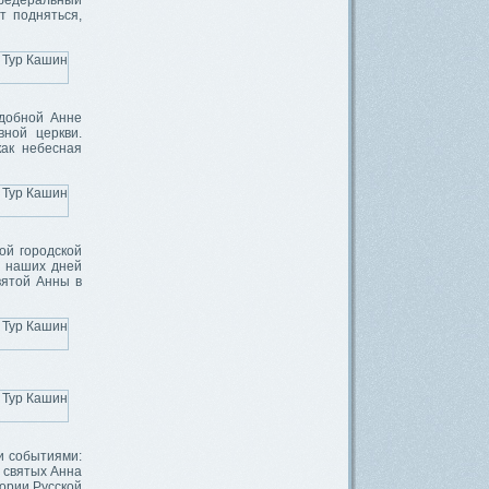
афедеральный
т подняться,
одобной Анне
вной церкви.
как небесная
ой городской
о наших дней
вятой Анны в
и событиями:
е святых Анна
тории Русской