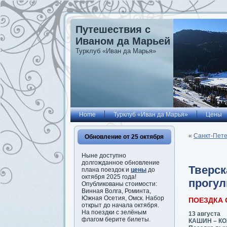
Путешествия с
Иваном да Марьей
Турклуб «Иван да Марья»
Home
Турклуб «Иван да Марья»
Цены
«
Санкт-Пете
Обновление от 25 октября
Ныне доступно
долгожданное обновление
Тверск
плана поездок и
цены
до
октября 2025 года!
прогул
Опубликованы стоимости:
Винная Волга, Роминта,
Южная Осетия, Омск. Набор
ПОЕЗДКА
открыт до начала октября.
На поездки с зелёным
13 августа
флагом берите билеты.
КАШИН – К