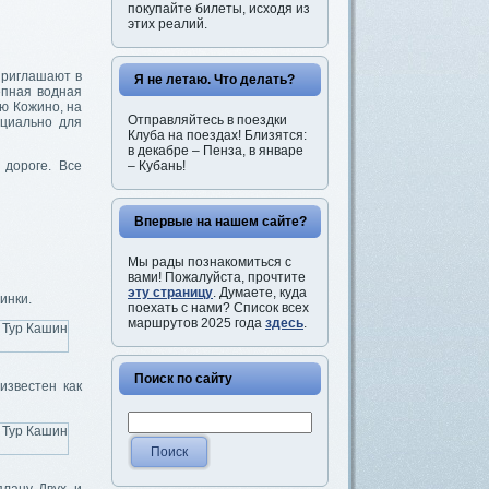
покупайте билеты, исходя из
этих реалий.
 приглашают в
Я не летаю. Что делать?
епная водная
ю Кожино, на
Отправляйтесь в поездки
ециально для
Клуба на поездах! Близятся:
в декабре – Пенза, в январе
– Кубань!
 дороге. Все
Впервые на нашем сайте?
Мы рады познакомиться с
вами! Пожалуйста, прочтите
эту страницу
. Думаете, куда
инки.
поехать с нами? Список всех
маршрутов 2025 года
здесь
.
Поиск по сайту
известен как