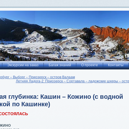
Экскурсии на заказ
Багаж знаний
О проекте
Контакты
рбург – Выборг – Приозерск – остров Валаам
Летняя Ладога-2: Приозерск – Сортавала – ладожские шхеры – ост
ая глубинка: Кашин – Кожино (с водной
кой по Кашинке)
 СОСТОЯЛАСЬ
ОЖИНО