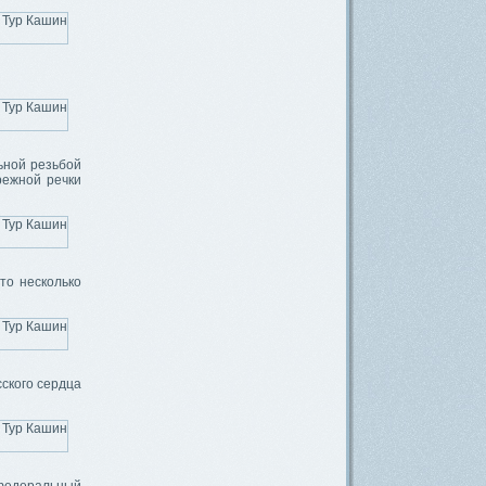
ьной резьбой
режной речки
то несколько
сского сердца