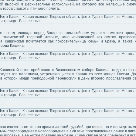
ые кварталы, мы вернёмся в центр Кашина. Здесь стоит Воскресенский к
ой высокой в Верхневолжье колокольней, на которую все желающие смогу
ь город с высоты птичьего полёта.
ет назад площадь перед Воскресенским собором украсил памятник преп
 знаменитой тверской княгине, канонизированной как святая правосла
а Кашинская почитается как покровительница семьи и брака, а также 
орода Кашина.
ашинской ныне пребывают в Вознесенском соборе Кашина: сюда, к главн
иходят все паломники, устремляющиеся в Кашин со всех концов России. Д
 в которой мощи преподобной переносили в день второго прославления с
кая известна не только драматической судьбой при жизни, но и посмертным
ьбы старообрядцев и новоообрядцев в XVII веке прославленная ранее в лик
изирована, а её житие предано анафеме. С чем связан этот прецедент в ис