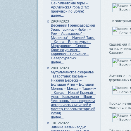
Сенгилеевские горы –
Арбугинская гора (с т/х
прогулкой по Волге)
далее...
…и завершит
29/04/2023
Весенний Горнозаводской
Урал: Туринск – Ирбит –
Реж – Арамашево* –
Мурзинка* – Нижний Тагил
– Кушва – Верхотурье –
Кашинская па
Меркушино* – Серов –
на наличник
Краснотурьинск –
Кашинки.
Карпинск – Волчанск –
Североуральск
далее...
28/01/2023
Мусульманское ожерелье
Именно с на
Татарстана: Казань –
деревянных п
Нижняя Береске –
Большая Атня – Большой
Менгер – Мокша – Ташкичу
– Кшкар – Новый Кырлай –
Арск – Казылино – Шали –
Чистополь (с посещением
Пройдя немно
исторических мечетей и
можно гулять
мастер-классом татарской
кухни)
далее...
10/12/2022
Зимние Кавминводы: