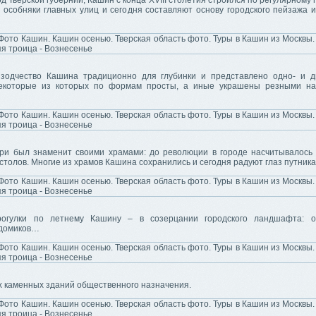
д Тверской губернии, Кашин с конца XVIII столетия строился по регулярному п
 особняки главных улиц и сегодня составляют основу городского пейзажа и
зодчество Кашина традиционно для глубинки и представлено одно- и 
некоторые из которых по формам просты, а иные украшены резными на
ри был знаменит своими храмами: до революции в городе насчитывалось
столов. Многие из храмов Кашина сохранились и сегодня радуют глаз путника
рогулки по летнему Кашину – в созерцании городского ландшафта: о
 домиков…
 каменных зданий общественного назначения.