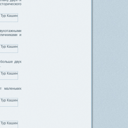
лану. Двух- и
сторического
двухэтажными
личниками и
 больше двух
.
т маленьких