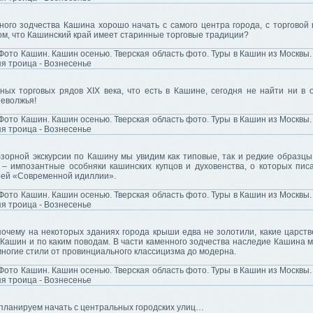
ного зодчества Кашина хорошо начать с самого центра города, с торговой
ом, что Кашинский край имеет старинные торговые традиции?
чных торговых рядов XIX века, что есть в Кашине, сегодня не найти ни в 
неволжья!
зорной экскурсии по Кашину мы увидим как типовые, так и редкие образцы
 – импозантные особняки кашинских купцов и духовенства, о которых пис
оей «Современной идиллии».
почему на некоторых зданиях города крыши едва не золотили, какие царст
Кашин и по каким поводам. В части каменного зодчества наследие Кашина м
ногие стили от провинциального классицизма до модерна.
 планируем начать с центральных городских улиц…