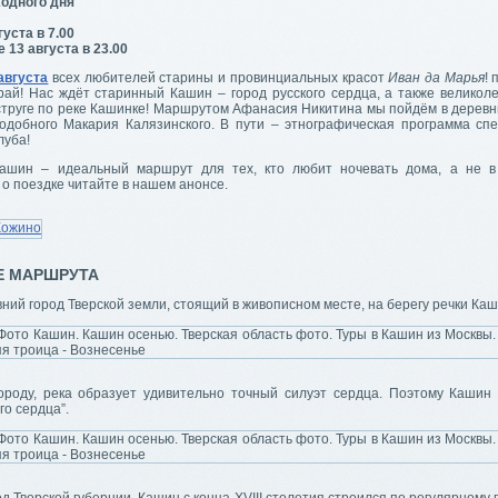
одного дня
уста в 7.00
 13 августа в 23.00
августа
всех любителей старины и провинциальных красот
Иван да Марья
!
рай! Нас ждёт старинный Кашин – город русского сердца, а также великол
 струге по реке Кашинке! Маршрутом Афанасия Никитина мы пойдём в деревн
одобного Макария Калязинского. В пути – этнографическая программа сп
луба!
ашин – идеальный маршрут для тех, кто любит ночевать дома, а не в
о поездке читайте в нашем анонсе.
Е МАРШРУТА
ний город Тверской земли, стоящий в живописном месте, на берегу речки Каш
ороду, река образует удивительно точный силуэт сердца. Поэтому Кашин 
го сердца”.