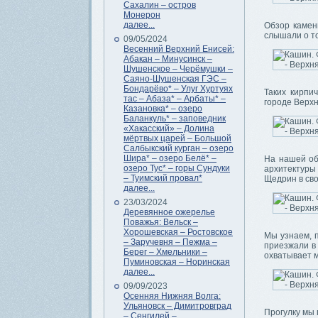
Сахалин – остров
Монерон
далее...
Обзор камен
слышали о т
09/05/2024
Весенний Верхний Енисей:
Абакан – Минусинск –
Шушенское – Черёмушки –
Саяно-Шушенская ГЭС –
Бондарёво* – Улуг Хуртуях
Таких кирпи
тас – Абаза* – Арбаты* –
городе Верх
Казановка* – озеро
Баланкуль* – заповедник
«Хакасский» – Долина
мёртвых царей – Большой
Салбыкский курган – озеро
Шира* – озеро Белё* –
На нашей об
озеро Тус* – горы Сундуки
архитектуры
– Туимский провал*
Щедрин в св
далее...
23/03/2024
Деревянное ожерелье
Поважья: Вельск –
Хорошевская – Ростовское
Мы узнаем, 
– Заручевня – Пежма –
приезжали в 
Берег – Хмельники –
охватывает м
Пуминовская – Норинская
далее...
09/09/2023
Осенняя Нижняя Волга:
Ульяновск – Димитровград
Прогулку мы
– Сенгилей –