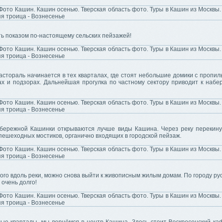
ь показом по-настоящему сельских пейзажей!
стораль начинается в тех кварталах, где стоят небольшие домики с пропил
ах и подзорах. Дальнейшая прогулка по частному сектору приводит к набе
бережной Кашинки открываются лучше виды Кашина. Через реку перекину
ешеходных мостиков, органично входящих в городской пейзаж.
го вдоль реки, можно снова выйти к живописным жилым домам. По городу ру
 очень долго!