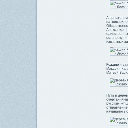
А ценителям 
на поверхно
Общественно
Александр I
единственный
остановку, 
известных зд
Кожино
– ста
Макария Кал
Матвей Васи
Путь в дере
очертаниями
русские куп
отправление
начиналось с