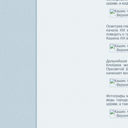
церкви, и ко
Осмотрев гл
начала XIX 
поведать о т
Кашина XIX в
Дальнейшая 
Клобуков м
Пресвятой Б
начинают вос
Фотографы м
виды города
церкви, а та