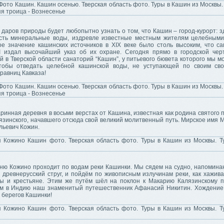
даров природы будет любопытно узнать о том, что Кашин – город-курорт: з
сть минеральные воды, издревле известные местным жителям целебными
е значение кашинских источников в XIX веке было столь высоким, что с
II издал высочайший указ об их охране. Сегодня прямо в городской чер
 в Тверской области санаторий “Кашин”, у питьевого бювета которого мы м
чтобы отведать целебной кашинской воды, не уступающей по своим св
равниц Кавказа!
ринная деревня в восьми верстах от Кашина, известная как родина святого
язинского, начавшего отсюда свой великий молитвенный путь. Мирское имя 
льевич Кожин.
вню Кожино проходит по водам реки Кашинки. Мы сядем на судно, напомин
 древнерусский струг, и пойдём по живописным излучинам реки, как хажива
цы и крестьяне. Этим же путём шёл на поклон к Макарию Калязинскому 
м в Индию наш знаменитый путешественник Афанасий Никитин. Хождение
 берегов Кашинки!