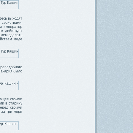
десь выходят
 свойствами.
ам император
те действует
ожем сделать
ойствам воде
 преподобного
Макария было
ающее своими
ли в старину
перед своими
 за три моря