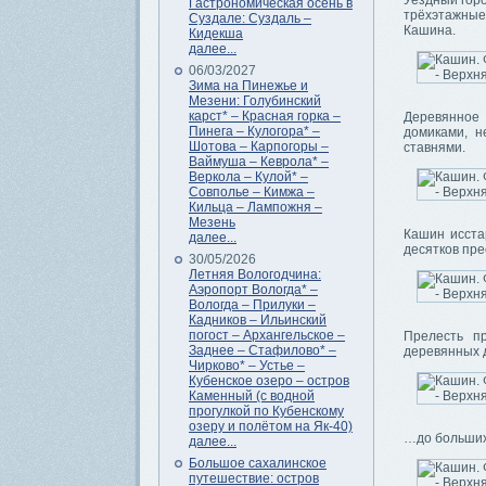
Уездный горо
Гастрономическая осень в
трёхэтажные
Суздале: Суздаль –
Кашина.
Кидекша
далее...
06/03/2027
Зима на Пинежье и
Мезени: Голубинский
карст* – Красная горка –
Деревянное 
Пинега – Кулогора* –
домиками, 
Шотова – Карпогоры –
ставнями.
Ваймуша – Кеврола* –
Веркола – Кулой* –
Совполье – Кимжа –
Кильца – Лампожня –
Мезень
Кашин исста
далее...
десятков пре
30/05/2026
Летняя Вологодчина:
Аэропорт Вологда* –
Вологда – Прилуки –
Кадников – Ильинский
погост – Архангельское –
Прелесть п
Заднее – Стафилово* –
деревянных
Чирково* – Устье –
Кубенское озеро – остров
Каменный (с водной
прогулкой по Кубенскому
озеру и полётом на Як-40)
…до больших
далее...
Большое сахалинское
путешествие: остров