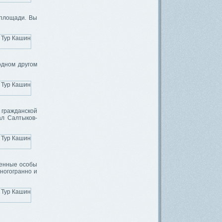
 площади. Вы
одном другом
 гражданской
ал Салтыков-
венные особы
ногогранно и