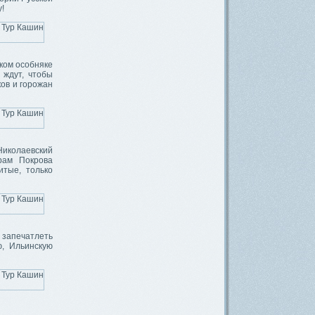
!
ком особняке
 ждут, чтобы
ов и горожан
Николаевский
рам Покрова
итые, только
 запечатлеть
ю, Ильинскую