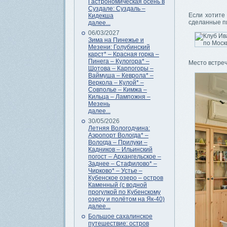
Гастрономическая осень в
Суздале: Суздаль –
Если хотите 
Кидекша
сделанные пи
далее...
06/03/2027
Зима на Пинежье и
Мезени: Голубинский
карст* – Красная горка –
Пинега – Кулогора* –
Место встреч
Шотова – Карпогоры –
Ваймуша – Кеврола* –
Веркола – Кулой* –
Совполье – Кимжа –
Кильца – Лампожня –
Мезень
далее...
30/05/2026
Летняя Вологодчина:
Аэропорт Вологда* –
Вологда – Прилуки –
Кадников – Ильинский
погост – Архангельское –
Заднее – Стафилово* –
Чирково* – Устье –
Кубенское озеро – остров
Каменный (с водной
прогулкой по Кубенскому
озеру и полётом на Як-40)
далее...
Большое сахалинское
путешествие: остров