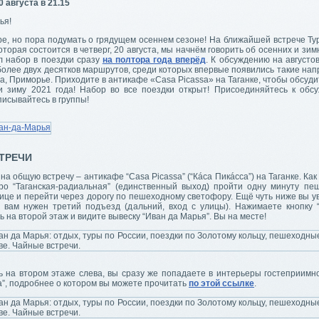
 августа в 21.15
ья!
ре, но пора подумать о грядущем осеннем сезоне! На ближайшей встрече Ту
оторая состоится в четверг, 20 августа, мы начнём говорить об осенних и зим
л набор в поездки сразу
на полтора года вперёд
. К обсуждению на августо
олее двух десятков маршрутов, среди которых впервые появились такие нап
а, Приморье. Приходите в антикафе «Casa Picassa» на Таганке, чтобы обсуд
и зиму 2021 года! Набор во все поездки открыт! Присоединяйтесь к обс
писывайтесь в группы!
ТРЕЧИ
на общую встречу – антикафе “Casa Picassa” (“Кáса Пикáсса”) на Таганке. Как 
ро “Таганская-радиальная” (единственный выход) пройти одну минуту пе
це и перейти через дорогу по пешеходному светофору. Ещё чуть ниже вы ув
 вам нужен третий подъезд (дальний, вход с улицы). Нажимаете кнопку 
 на второй этаж и видите вывеску “Иван да Марья”. Вы на месте!
ь на втором этаже слева, вы сразу же попадаете в интерьеры гостеприимн
a”, подробнее о котором вы можете прочитать
по этой ссылке
.