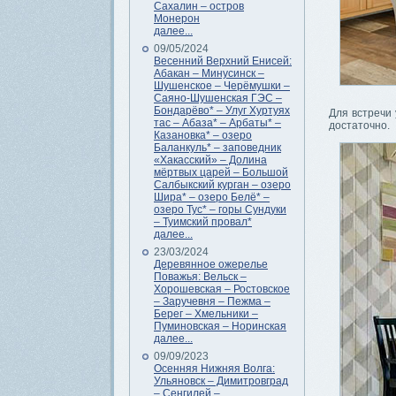
Сахалин – остров
Монерон
далее...
09/05/2024
Весенний Верхний Енисей:
Абакан – Минусинск –
Шушенское – Черёмушки –
Саяно-Шушенская ГЭС –
Бондарёво* – Улуг Хуртуях
Для встречи 
тас – Абаза* – Арбаты* –
достаточно.
Казановка* – озеро
Баланкуль* – заповедник
«Хакасский» – Долина
мёртвых царей – Большой
Салбыкский курган – озеро
Шира* – озеро Белё* –
озеро Тус* – горы Сундуки
– Туимский провал*
далее...
23/03/2024
Деревянное ожерелье
Поважья: Вельск –
Хорошевская – Ростовское
– Заручевня – Пежма –
Берег – Хмельники –
Пуминовская – Норинская
далее...
09/09/2023
Осенняя Нижняя Волга:
Ульяновск – Димитровград
– Сенгилей –