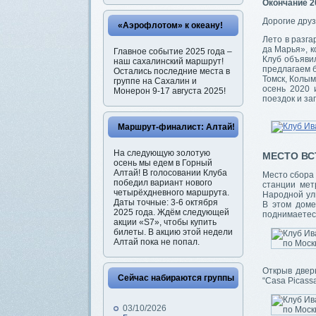
Окончание 20
Дорогие друз
«Аэрофлотом» к океану!
Лето в разга
да Марья», к
Главное событие 2025 года –
Клуб объяви
наш сахалинский маршрут!
предлагаем б
Остались последние места в
Томск, Колым
группе на Сахалин и
осень 2020 
Монерон 9-17 августа 2025!
поездок и за
Маршрут-финалист: Алтай!
На следующую золотую
МЕСТО ВС
осень мы едем в Горный
Алтай! В голосовании Клуба
Место сбора 
победил вариант нового
станции мет
четырёхдневного маршрута.
Народной ули
Даты точные: 3-6 октября
В этом доме
2025 года. Ждём следующей
поднимаетесь
акции «S7», чтобы купить
билеты. В акцию этой недели
Алтай пока не попал.
Открыв двер
Сейчас набираются группы
“Casa Picass
03/10/2026