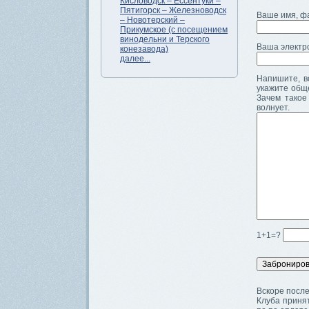
Кисловодск – Ессентуки –
Пятигорск – Железноводск
Ваше имя, ф
– Новотерский –
Прикумское (с посещением
винодельни и Терского
Ваша электр
конезавода)
далее...
Напишите, во
укажите общ
Зачем такое
волнует.
1+1=?
Вскоре после
Клуба принят