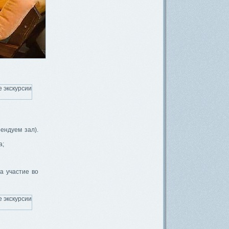
рендуем зал).
а;
за участие во