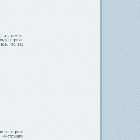
, а с кем-то,
оду встречи.
всё, что вас
ие во встрече
ь. Инструкции