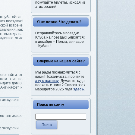
покупайте билеты, исходя из
этих реалий.
рклуба «Иван
них поездках!
Я не летаю. Что делать?
вской встрече
равления, как
Отправляйтесь в поездки
ить выезды на
Клуба на поездах! Близятся:
уждению этих
в декабре – Пенза, в январе
– Кубань!
Впервые на нашем сайте?
Мы рады познакомиться с
его найти: от
вами! Пожалуйста, прочтите
шком вниз по
эту страницу
. Думаете, куда
идите дом 8.
поехать с нами? Список всех
“Антикафе” и
маршрутов 2025 года
здесь
.
Поиск по сайту
ого антикафе