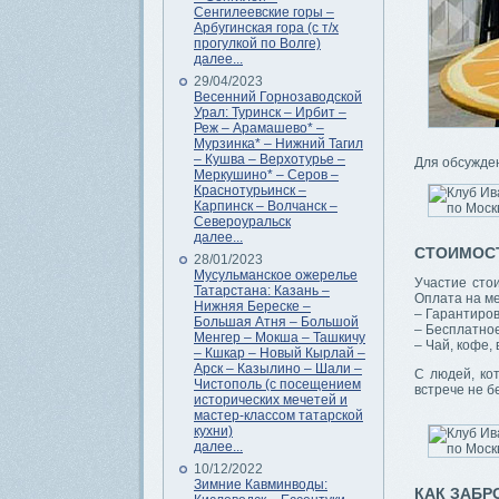
Сенгилеевские горы –
Арбугинская гора (с т/х
прогулкой по Волге)
далее...
29/04/2023
Весенний Горнозаводской
Урал: Туринск – Ирбит –
Реж – Арамашево* –
Мурзинка* – Нижний Тагил
– Кушва – Верхотурье –
Для обсужден
Меркушино* – Серов –
Краснотурьинск –
Карпинск – Волчанск –
Североуральск
далее...
СТОИМОС
28/01/2023
Мусульманское ожерелье
Участие стои
Татарстана: Казань –
Оплата на ме
Нижняя Береске –
– Гарантиро
Большая Атня – Большой
– Бесплатное
Менгер – Мокша – Ташкичу
– Чай, кофе, 
– Кшкар – Новый Кырлай –
Арск – Казылино – Шали –
С людей, кот
Чистополь (с посещением
встрече не б
исторических мечетей и
мастер-классом татарской
кухни)
далее...
10/12/2022
Зимние Кавминводы:
КАК ЗАБР