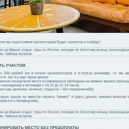
ия мы подготовили презентацию! Будет проектор и слайды!
ТЬ УЧАСТИЯ
т 500 рублей (не в пользу организаторов, а в пользу антикафе, т.к. мы а
сте. На что идут ваши деньги:
ванное посадочное место из имеющихся свободных на момент вашего приход
 нахождение в антикафе с 19.15 до 21.15 часов;
вся еда, выпечка, печенье, сладости – без ограничений(!).
орые зашли на минутку сказать “привет” и сдать деньги, никаких взносов 
ерём (что справедливо).
ОНИРОВАТЬ МЕСТО БЕЗ ПРЕДОПЛАТЫ