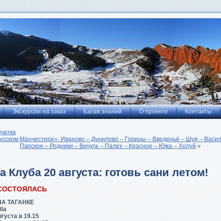
Экскурсии на заказ
Багаж знаний
О проекте
Контакты
чатка
усском Манчестере»: Иваново – Дунилово – Горицы – Введеньё – Шуя – Васил
Парское – Родники – Вичуга – Палех – Красное – Южа – Холуй
»
а Клуба 20 августа: готовь сани летом!
СОСТОЯЛАСЬ
НА ТАГАНКЕ
ба
густа в 19.15