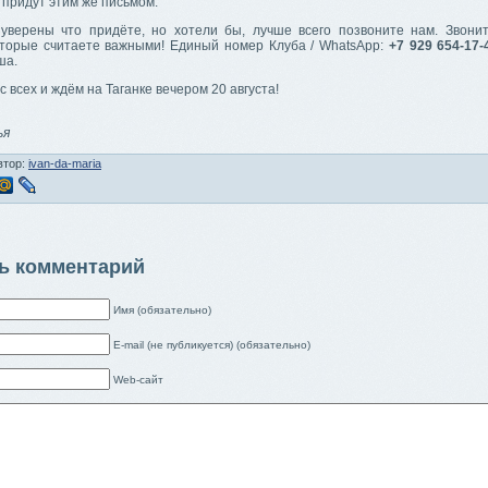
 придут этим же письмом.
уверены что придёте, но хотели бы, лучше всего позвоните нам. Звон
оторые считаете важными! Единый номер Клуба / WhatsApp:
+7 929 654-17-
ша.
 всех и ждём на Таганке вечером 20 августа!
,
ья
втор:
ivan-da-maria
ь комментарий
Имя (обязательно)
E-mail (не публикуется) (обязательно)
Web-сайт