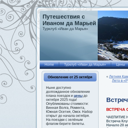
Путешествия с
Иваном да Марьей
Турклуб «Иван да Марья»
Home
Турклуб «Иван да Марья»
Цены
«
Летняя Кам
Обновление от 25 октября
Лето в «Р
Ныне доступно
долгожданное обновление
плана поездок и
цены
до
Встреч
октября 2025 года!
Опубликованы стоимости:
Винная Волга, Роминта,
ВСТРЕЧА 
Южная Осетия, Омск. Набор
открыт до начала октября.
ЧАЕПИТИЕ 
На поездки с зелёным
Встреча Клу
флагом берите билеты.
Начало 20 ав