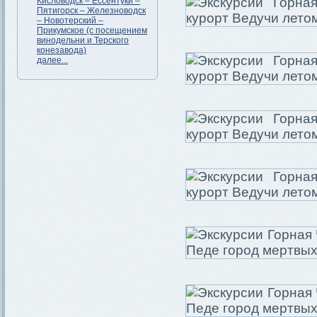
Кисловодск – Ессентуки –
Пятигорск – Железноводск
– Новотерский –
Прикумское (с посещением
винодельни и Терского
конезавода)
далее...