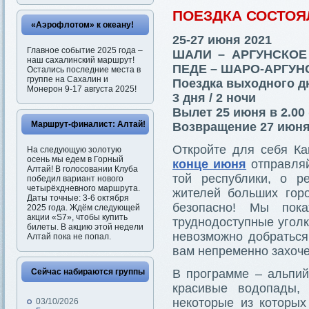
ПОЕЗДКА СОСТОЯ
«Аэрофлотом» к океану!
25-27 июня 2021
Главное событие 2025 года –
ШАЛИ – АРГУНСКОЕ
наш сахалинский маршрут!
ПЕДЕ – ШАРО-АРГУН
Остались последние места в
группе на Сахалин и
Поездка выходного д
Монерон 9-17 августа 2025!
3 дня / 2 ночи
Вылет 25 июня в 2.00 
Маршрут-финалист: Алтай!
Возвращение 27 июня 
Откройте для себя Ка
На следующую золотую
осень мы едем в Горный
конце июня
отправляй
Алтай! В голосовании Клуба
той республики, о р
победил вариант нового
четырёхдневного маршрута.
жителей больших гор
Даты точные: 3-6 октября
безопасно! Мы пок
2025 года. Ждём следующей
акции «S7», чтобы купить
труднодоступные уголк
билеты. В акцию этой недели
невозможно добраться
Алтай пока не попал.
вам непременно захоче
Сейчас набираются группы
В программе – альпий
красивые водопады,
некоторые из которых
03/10/2026