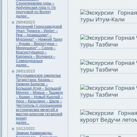
Сенгилеевские горы –
Арбугинская гора (с т/х
прогулкой по Волге)
далее...
29/04/2023
Весенний Горнозаводской
Урал: Туринск – Ирбит –
Реж – Арамашево* –
Мурзинка* – Нижний Тагил
– Кушва – Верхотурье –
Меркушино* – Серов –
Краснотурьинск –
Карпинск – Волчанск –
Североуральск
далее...
28/01/2023
Мусульманское ожерелье
Татарстана: Казань –
Нижняя Береске –
Большая Атня – Большой
Менгер – Мокша – Ташкичу
– Кшкар – Новый Кырлай –
Арск – Казылино – Шали –
Чистополь (с посещением
исторических мечетей и
мастер-классом татарской
кухни)
далее...
10/12/2022
Зимние Кавминводы: