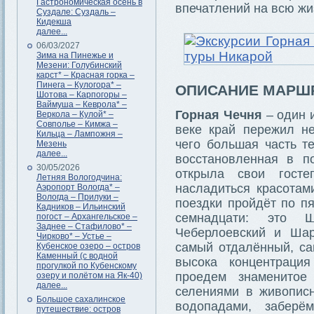
Гастрономическая осень в
впечатлений на всю жи
Суздале: Суздаль –
Кидекша
далее...
06/03/2027
Зима на Пинежье и
Мезени: Голубинский
карст* – Красная горка –
Пинега – Кулогора* –
ОПИСАНИЕ МАРШ
Шотова – Карпогоры –
Ваймуша – Кеврола* –
Горная Чечня
– один 
Веркола – Кулой* –
Совполье – Кимжа –
веке край пережил не
Кильца – Лампожня –
чего большая часть т
Мезень
далее...
восстановленная в п
30/05/2026
открыла свои гост
Летняя Вологодчина:
насладиться красотам
Аэропорт Вологда* –
Вологда – Прилуки –
поездки пройдёт по п
Кадников – Ильинский
семнадцати: это Ша
погост – Архангельское –
Заднее – Стафилово* –
Чеберлоевский и Шар
Чирково* – Устье –
самый отдалённый, са
Кубенское озеро – остров
Каменный (с водной
высока концентраци
прогулкой по Кубенскому
проедем знаменитое
озеру и полётом на Як-40)
далее...
селениями в живопис
Большое сахалинское
водопадами, заберё
путешествие: остров