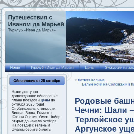
Путешествия с
Иваном да Марьей
Турклуб «Иван да Марья»
Home
Турклуб «Иван да Марья»
Цены
Экскурсии на зак
«
Летняя Колыма
Обновление от 25 октября
Белые ночи на Соловках и в К
Ныне доступно
долгожданное обновление
Родовые башн
плана поездок и
цены
до
октября 2025 года!
Чечни: Шали –
Опубликованы стоимости:
Винная Волга, Роминта,
Южная Осетия, Омск. Набор
Терлойское ущ
открыт до начала октября.
На поездки с зелёным
Аргунское ущ
флагом берите билеты.