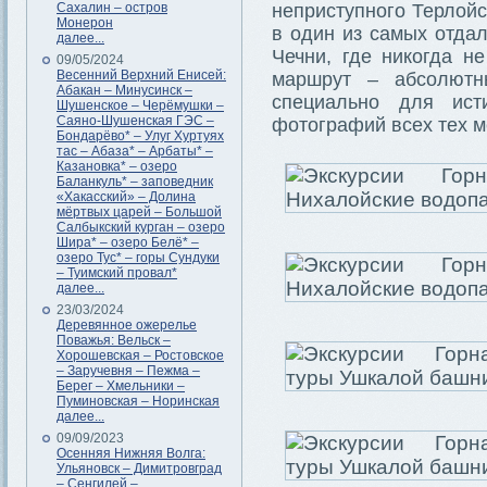
Сахалин – остров
неприступного Терлой
Монерон
в один из самых отда
далее...
Чечни, где никогда н
09/05/2024
Весенний Верхний Енисей:
маршрут – абсолютн
Абакан – Минусинск –
специально для ист
Шушенское – Черёмушки –
Саяно-Шушенская ГЭС –
фотографий всех тех м
Бондарёво* – Улуг Хуртуях
тас – Абаза* – Арбаты* –
Казановка* – озеро
Баланкуль* – заповедник
«Хакасский» – Долина
мёртвых царей – Большой
Салбыкский курган – озеро
Шира* – озеро Белё* –
озеро Тус* – горы Сундуки
– Туимский провал*
далее...
23/03/2024
Деревянное ожерелье
Поважья: Вельск –
Хорошевская – Ростовское
– Заручевня – Пежма –
Берег – Хмельники –
Пуминовская – Норинская
далее...
09/09/2023
Осенняя Нижняя Волга:
Ульяновск – Димитровград
– Сенгилей –