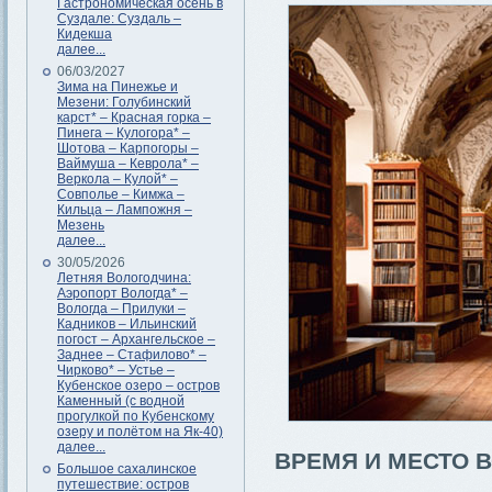
Гастрономическая осень в
Суздале: Суздаль –
Кидекша
далее...
06/03/2027
Зима на Пинежье и
Мезени: Голубинский
карст* – Красная горка –
Пинега – Кулогора* –
Шотова – Карпогоры –
Ваймуша – Кеврола* –
Веркола – Кулой* –
Совполье – Кимжа –
Кильца – Лампожня –
Мезень
далее...
30/05/2026
Летняя Вологодчина:
Аэропорт Вологда* –
Вологда – Прилуки –
Кадников – Ильинский
погост – Архангельское –
Заднее – Стафилово* –
Чирково* – Устье –
Кубенское озеро – остров
Каменный (с водной
прогулкой по Кубенскому
озеру и полётом на Як-40)
далее...
ВРЕМЯ И МЕСТО 
Большое сахалинское
путешествие: остров