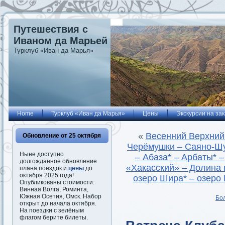
Путешествия с
Иваном да Марьей
Турклуб «Иван да Марья»
Home
Турклуб «Иван да Марья»
Цены
Экскурсии на зак
«
Весенний Верхний
Обновление от 25 октября
Черёмушки – Саяно-Шу
Ныне доступно
– Абаза* – Арбаты* –
долгожданное обновление
«Хакасский» – Долина 
плана поездок и
цены
до
октября 2025 года!
озеро Шира* – озеро 
Опубликованы стоимости:
Винная Волга, Роминта,
Южная Осетия, Омск. Набор
Бо
открыт до начала октября.
На поездки с зелёным
флагом берите билеты.