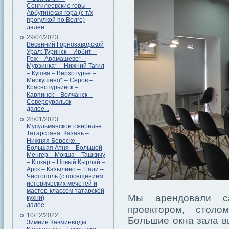
Сенгилеевские горы –
Арбугинская гора (с т/х
прогулкой по Волге)
далее...
29/04/2023
Весенний Горнозаводской
Урал: Туринск – Ирбит –
Реж – Арамашево* –
Мурзинка* – Нижний Тагил
– Кушва – Верхотурье –
Меркушино* – Серов –
Краснотурьинск –
Карпинск – Волчанск –
Североуральск
далее...
28/01/2023
Мусульманское ожерелье
Татарстана: Казань –
Нижняя Береске –
Большая Атня – Большой
Менгер – Мокша – Ташкичу
– Кшкар – Новый Кырлай –
Арск – Казылино – Шали –
Чистополь (с посещением
исторических мечетей и
мастер-классом татарской
Мы арендовали с
кухни)
далее...
проектором, столо
10/12/2022
Большие окна зала в
Зимние Кавминводы: