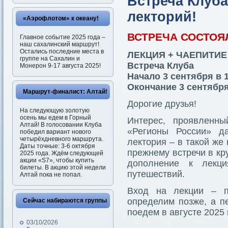
Встреча Клуба
лекторий!
«Аэрофлотом» к океану!
ВСТРЕЧА СОСТОЯ
Главное событие 2025 года –
наш сахалинский маршрут!
Остались последние места в
ЛЕКЦИЯ + ЧАЕПИТИЕ
группе на Сахалин и
Встреча Клуба
Монерон 9-17 августа 2025!
Начало 3 сентября в 1
Окончание 3 сентября
Маршрут-финалист: Алтай!
Дорогие друзья!
На следующую золотую
осень мы едем в Горный
Интерес, проявленн
Алтай! В голосовании Клуба
«Регионы России» д
победил вариант нового
четырёхдневного маршрута.
лектория – в такой же
Даты точные: 3-6 октября
прежнему встречи в кр
2025 года. Ждём следующей
акции «S7», чтобы купить
дополнение к лекц
билеты. В акцию этой недели
путешествий.
Алтай пока не попал.
Вход на лекции – п
определим позже, а п
Сейчас набираются группы
поедем в августе 2025 
03/10/2026