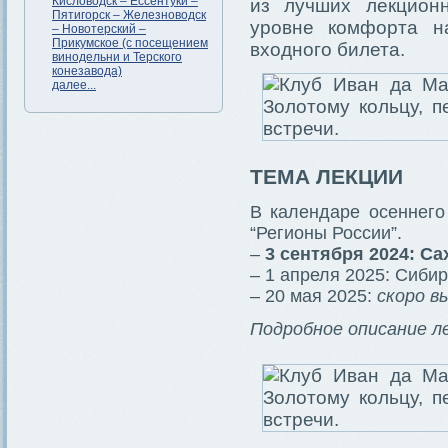
Кисловодск – Ессентуки –
из лучших лекцион
Пятигорск – Железноводск
уровне комфорта н
– Новотерский –
Прикумское (с посещением
входного билета.
винодельни и Терского
конезавода)
далее...
ТЕМА ЛЕКЦИИ
В календаре осеннего
“Регионы России”.
–
3 сентября 2024: Са
– 1 апреля 2025: Сибир
– 20 мая 2025:
скоро в
Подробное описание ле