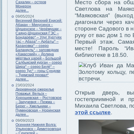
Место сбора на общ
Сахалин – остров
Монерон
Светлова на Маяко
далее...
“Маяковская” (выхо
09/05/2024
Весенний Верхний Енисей:
диагонали через ка
Абакан – Минусинск –
стороне Садового в 
Шушенское – Черёмушки –
Саяно-Шушенская ГЭС –
руку от вас дом 1 по
Бондарёво* – Улуг Хуртуях
Первый этаж. Самая
тас – Абаза* – Арбаты* –
Казановка* – озеро
месте! Пароль “И
Баланкуль* – заповедник
библиотеке в 18.50.
«Хакасский» – Долина
мёртвых царей – Большой
Салбыкский курган – озеро
Шира* – озеро Белё* –
озеро Тус* – горы Сундуки
– Туимский провал*
далее...
23/03/2024
Деревянное ожерелье
Открыв дверь, в
Поважья: Вельск –
Хорошевская – Ростовское
гостеприимной и п
– Заручевня – Пежма –
Михаила Светлова, п
Берег – Хмельники –
Пуминовская – Норинская
этой ссылке
.
далее...
09/09/2023
Осенняя Нижняя Волга:
Ульяновск – Димитровград
– Сенгилей –