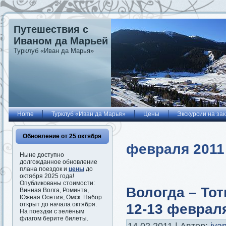
Путешествия с
Иваном да Марьей
Турклуб «Иван да Марья»
Home
Турклуб «Иван да Марья»
Цены
Экскурсии на зак
Обновление от 25 октября
февраля 2011
Ныне доступно
долгожданное обновление
плана поездок и
цены
до
октября 2025 года!
Опубликованы стоимости:
Вологда – Тот
Винная Волга, Роминта,
Южная Осетия, Омск. Набор
12-13 феврал
открыт до начала октября.
На поездки с зелёным
флагом берите билеты.