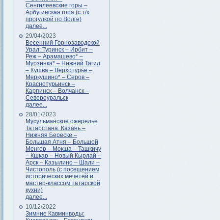
Сенгилеевские горы –
Арбугинская гора (с т/х
прогулкой по Волге)
далее...
29/04/2023
Весенний Горнозаводской
Урал: Туринск – Ирбит –
Реж – Арамашево* –
Мурзинка* – Нижний Тагил
– Кушва – Верхотурье –
Меркушино* – Серов –
Краснотурьинск –
Карпинск – Волчанск –
Североуральск
далее...
28/01/2023
Мусульманское ожерелье
Татарстана: Казань –
Нижняя Береске –
Большая Атня – Большой
Менгер – Мокша – Ташкичу
– Кшкар – Новый Кырлай –
Арск – Казылино – Шали –
Чистополь (с посещением
исторических мечетей и
мастер-классом татарской
кухни)
далее...
10/12/2022
Зимние Кавминводы: