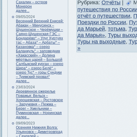
Рубрика:
Отчёты
|
М
Сахалин – остров
Монерон
путешествия по Росси
далее...
отчёт о путешествии
,
П
09/05/2024
Весенний Верхний Енисей:
Поездки по России
,
Пу
Абакан – Минусинск –
да Марьей
,
тотьма
,
Тур
Шушенское – Черёмушки –
Саяно-Шушенская ГЭС –
да Марья»
,
Туры выхо
Бондарёво* – Улуг Хуртуях
Туры на выходные
,
Ту
тас – Абаза* – Арбаты* –
Казановка* – озеро
»
Баланкуль* – заповедник
«Хакасский» – Долина
мёртвых царей – Большой
Салбыкский курган – озеро
Шира* – озеро Белё* –
озеро Тус* – горы Сундуки
– Туимский провал*
далее...
23/03/2024
Деревянное ожерелье
Поважья: Вельск –
Хорошевская – Ростовское
– Заручевня – Пежма –
Берег – Хмельники –
Пуминовская – Норинская
далее...
09/09/2023
Осенняя Нижняя Волга:
Ульяновск – Димитровград
– Сенгилей –