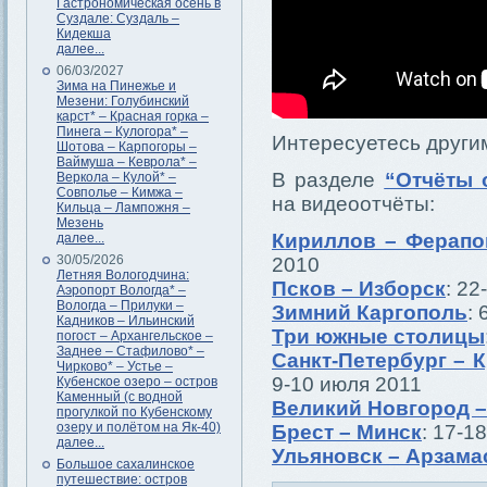
Гастрономическая осень в
Суздале: Суздаль –
Кидекша
далее...
06/03/2027
Зима на Пинежье и
Мезени: Голубинский
карст* – Красная горка –
Пинега – Кулогора* –
Интересуетесь други
Шотова – Карпогоры –
Ваймуша – Кеврола* –
В разделе
“Отчёты 
Веркола – Кулой* –
Совполье – Кимжа –
на видеоотчёты:
Кильца – Лампожня –
Мезень
Кириллов – Ферапо
далее...
30/05/2026
2010
Летняя Вологодчина:
Псков – Изборск
: 22
Аэропорт Вологда* –
Вологда – Прилуки –
Зимний Каргополь
:
Кадников – Ильинский
Три южные столицы
погост – Архангельское –
Заднее – Стафилово* –
Санкт-Петербург – 
Чирково* – Устье –
9-10 июля 2011
Кубенское озеро – остров
Каменный (с водной
Великий Новгород –
прогулкой по Кубенскому
озеру и полётом на Як-40)
Брест – Минск
: 17-1
далее...
Ульяновск – Арзама
Большое сахалинское
путешествие: остров