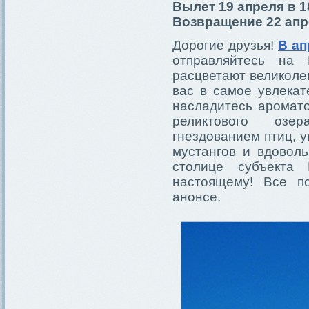
Вылет 19 апреля в 1
Возвращение 22 апре
Дорогие друзья!
В ап
отправляйтесь на
расцветают великол
вас в самое увлекат
насладитесь аромато
реликтового озе
гнездованием птиц, 
мустангов и вдовол
столице субъекта 
настоящему! Все п
анонсе.