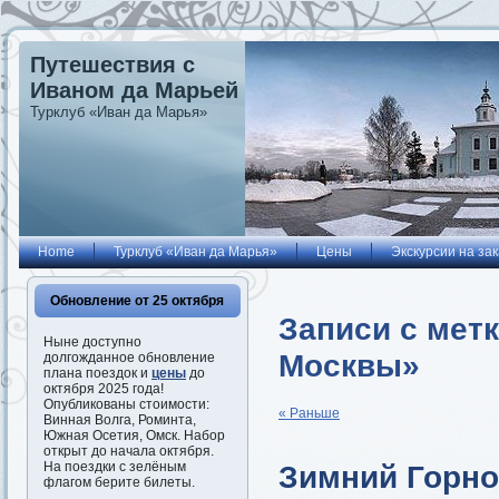
Путешествия с
Иваном да Марьей
Турклуб «Иван да Марья»
Home
Турклуб «Иван да Марья»
Цены
Экскурсии на зак
Обновление от 25 октября
Записи с мет
Ныне доступно
Москвы»
долгожданное обновление
плана поездок и
цены
до
октября 2025 года!
Опубликованы стоимости:
« Раньше
Винная Волга, Роминта,
Южная Осетия, Омск. Набор
открыт до начала октября.
Зимний Горно
На поездки с зелёным
флагом берите билеты.