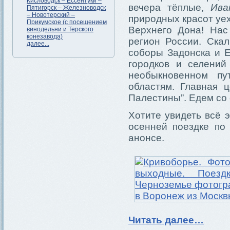
Кисловодск – Ессентуки –
вечера тёплые,
Ива
Пятигорск – Железноводск
– Новотерский –
природных красот уех
Прикумское (с посещением
Верхнего Дона! На
винодельни и Терского
конезавода)
регион России. Ска
далее...
соборы Задонска и 
городков и селений
необыкновенном пу
областям. Главная 
Палестины”. Едем со
Хотите увидеть всё 
осенней поездке по
анонсе.
Читать далее…