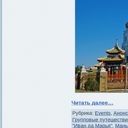
Читать далее…
Рубрика:
Events
,
Анон
Групповые путешестви
"Иван да Марья"
,
Маны