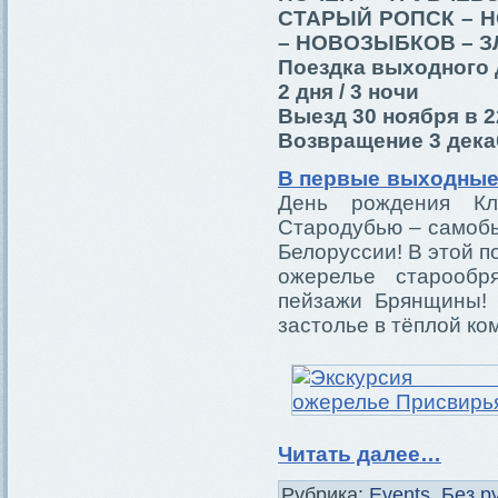
СТАРЫЙ РОПСК – 
– НОВОЗЫБКОВ – З
Поездка выходного 
2 дня / 3 ночи
Выезд 30 ноября в 2
Возвращение 3 декаб
В первые выходные
День рождения Кл
Стародубью – самобы
Белоруссии! В этой п
ожерелье старообр
пейзажи Брянщины! 
застолье в тёплой ко
Читать далее…
Рубрика:
Events
,
Без р