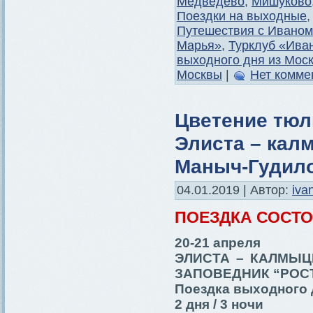
Медведево
,
Мишуково
Поездки на выходные
Путешествия с Иваном
Марья»
,
Турклуб «Ива
выходного дня из Мос
Москвы
|
Нет комме
Цветение тюл
Элиста – кал
Маныч-Гудило
04.01.2019 | Автор:
iva
ПОЕЗДКА СОСТ
20-21 апреля
ЭЛИСТА – КАЛМЫЦ
ЗАПОВЕДНИК “РОС
Поездка выходного 
2 дня / 3 ночи