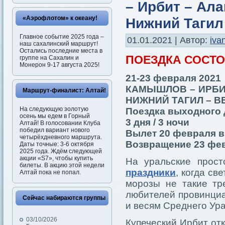
– Ирбит – Ал
«Аэрофлотом» к океану!
Нижний Тагил
Главное событие 2025 года –
01.01.2021 | Автор:
iva
наш сахалинский маршрут!
Остались последние места в
ПОЕЗДКА СОСТ
группе на Сахалин и
Монерон 9-17 августа 2025!
21-23 февраля 2021
КАМЫШЛОВ – ИРБИ
Маршрут-финалист: Алтай!
НИЖНИЙ ТАГИЛ – В
На следующую золотую
Поездка выходного 
осень мы едем в Горный
3 дня / 3 ночи
Алтай! В голосовании Клуба
победил вариант нового
Вылет 20 февраля в
четырёхдневного маршрута.
Возвращение 23 фев
Даты точные: 3-6 октября
2025 года. Ждём следующей
акции «S7», чтобы купить
На уральские прос
билеты. В акцию этой недели
праздники
, когда св
Алтай пока не попал.
морозы не такие тр
любителей провинциа
Сейчас набираются группы
и весям Среднего Ура
03/10/2026
Купеческий Ирбит от