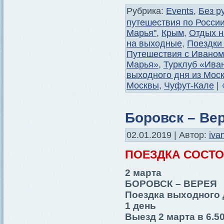
Рубрика:
Events
,
Без р
путешествия по Росси
Марья"
,
Крым
,
Отдых н
на выходные
,
Поездки
Путешествия с Иваном
Марья»
,
Турклуб «Ива
выходного дня из Мос
Москвы
,
Чуфут-Кале
|
Боровск – Ве
02.01.2019 | Автор:
iva
ПОЕЗДКА СОСТ
2 марта
БОРОВСК – ВЕРЕЯ
Поездка выходного 
1 день
Выезд 2 марта в 6.5