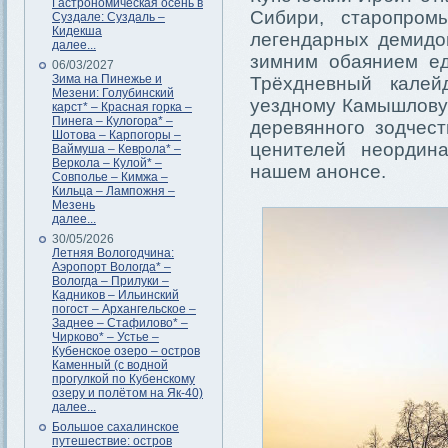
Гастрономическая осень в
Сибири, старопро
Суздале: Суздаль –
Кидекша
легендарных демидов
далее...
зимним обаянием ед
06/03/2027
Зима на Пинежье и
Трёхдневный калей
Мезени: Голубинский
уездному Камышлову
карст* – Красная горка –
Пинега – Кулогора* –
деревянного зодчес
Шотова – Карпогоры –
ценителей неордин
Ваймуша – Кеврола* –
Веркола – Кулой* –
нашем анонсе.
Совполье – Кимжа –
Кильца – Лампожня –
Мезень
далее...
30/05/2026
Летняя Вологодчина:
Аэропорт Вологда* –
Вологда – Прилуки –
Кадников – Ильинский
погост – Архангельское –
Заднее – Стафилово* –
Чирково* – Устье –
Кубенское озеро – остров
Каменный (с водной
прогулкой по Кубенскому
озеру и полётом на Як-40)
далее...
Большое сахалинское
путешествие: остров