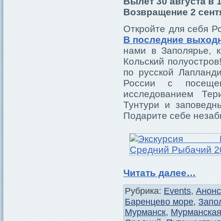
Вылет 30 августа в 1
Возвращение 2 сентя
Откройте для себя Р
В последние выходн
нами в Заполярье, 
Кольский полуостров
по русской Лапланд
России с посещен
исследованием Тер
Тунтури и заповедн
Подарите себе незаб
Читать далее…
Рубрика:
Events
,
Анон
Баренцево море
,
Запо
Мурманск
,
Мурманская