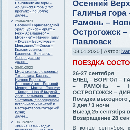
Осенний Верх
Сенгилеевские горы –
Арбугинская гора (с т/х
Галичья гора 
прогулкой по Волге)
далее...
Рамонь – Нов
29/04/2023
Весенний Горнозаводской
Урал: Туринск – Ирбит –
Острогожск –
Реж – Арамашево* –
Мурзинка* – Нижний Тагил
Павловск
– Кушва – Верхотурье –
Меркушино* – Серов –
Краснотурьинск –
08.01.2020 | Автор:
iva
Карпинск – Волчанск –
Североуральск
ПОЕЗДКА СОСТ
далее...
28/01/2023
Мусульманское ожерелье
26-27 сентября
Татарстана: Казань –
ЕЛЕЦ – ВОРГОЛ – 
Нижняя Береске –
Большая Атня – Большой
– РАМОНЬ – Н
Менгер – Мокша – Ташкичу
ОСТРОГОЖСК – ДИВ
– Кшкар – Новый Кырлай –
Арск – Казылино – Шали –
Поездка выходного 
Чистополь (с посещением
исторических мечетей и
2 дня / 3 ночи
мастер-классом татарской
Выезд 25 сентября в
кухни)
далее...
Возвращение 28 сент
10/12/2022
Зимние Кавминводы:
В конце сентября, 