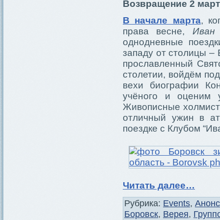
Возвращение 2 марта
В начале марта
, к
права весне,
Иван
однодневные поездк
западу от столицы – 
прославленный Свят
столетии, войдём по
вехи биографии Кон
учёного и оценим 
Живописные холмисты
отличный ужин в а
поездке с Клубом “Ив
Читать далее…
Рубрика:
Events
,
Анон
Боровск
,
Верея
,
Групп