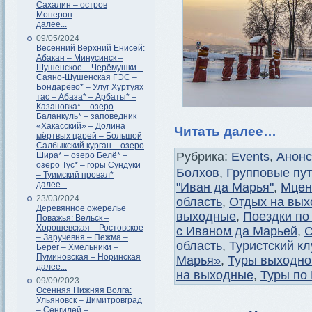
Сахалин – остров
Монерон
далее...
09/05/2024
Весенний Верхний Енисей:
Абакан – Минусинск –
Шушенское – Черёмушки –
Саяно-Шушенская ГЭС –
Бондарёво* – Улуг Хуртуях
тас – Абаза* – Арбаты* –
Казановка* – озеро
Баланкуль* – заповедник
«Хакасский» – Долина
Читать далее…
мёртвых царей – Большой
Салбыкский курган – озеро
Рубрика:
Events
,
Анон
Шира* – озеро Белё* –
озеро Тус* – горы Сундуки
Болхов
,
Групповые пут
– Туимский провал*
далее...
"Иван да Марья"
,
Мцен
23/03/2024
область
,
Отдых на вы
Деревянное ожерелье
выходные
,
Поездки по
Поважья: Вельск –
Хорошевская – Ростовское
с Иваном да Марьей
,
С
– Заручевня – Пежма –
область
,
Туристский к
Берег – Хмельники –
Пуминовская – Норинская
Марья»
,
Туры выходно
далее...
на выходные
,
Туры по
09/09/2023
Осенняя Нижняя Волга:
Ульяновск – Димитровград
– Сенгилей –