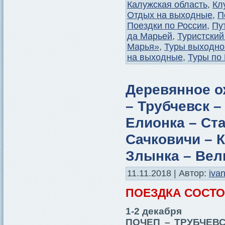
Калужская область
,
Кл
Отдых на выходные
,
П
Поездки по России
,
Пу
да Марьей
,
Туристский
Марья»
,
Туры выходно
на выходные
,
Туры по
Деревянное о
– Трубчевск –
Елионка – Ст
Сачковичи – 
Злынка – Вел
11.11.2018 | Автор:
iva
ПОЕЗДКА СОСТ
1-2 декабря
ПОЧЕП – ТРУБЧЕВС