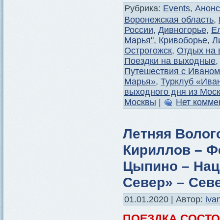
Рубрика:
Events
,
Анон
Воронежская область
,
России
,
Дивногорье
,
Е
Марья"
,
Кривоборье
,
Л
Острогожск
,
Отдых на
Поездки на выходные
Путешествия с Иваном
Марья»
,
Турклуб «Ива
выходного дня из Мос
Москвы
|
Нет комме
Летняя Волог
Кириллов – Ф
Цыпино – Нац
Север» – Сев
01.01.2020 | Автор:
iva
ПОЕЗДКА СОСТ