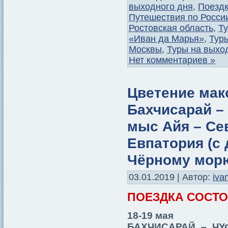
выходного дня
,
Поездк
Путешествия по Росси
Ростовская область
,
Ту
«Иван да Марья»
,
Тур
Москвы
,
Туры на выхо
Нет комментариев »
Цветение мак
Бахчисарай –
мыс Айя – Се
Евпатория (с
Чёрному мор
03.01.2019 | Автор:
iva
ПОЕЗДКА СОСТ
18-19 мая
БАХЧИСАРАЙ – ЧУ