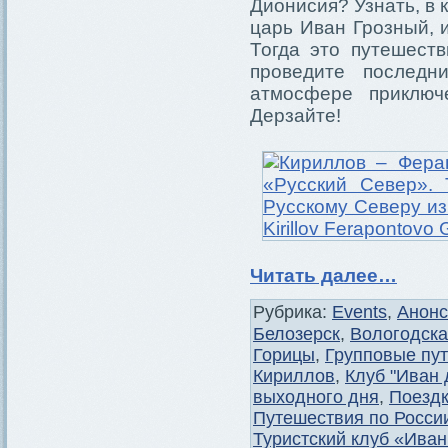
Дионисия? Узнать, в 
царь Иван Грозный, 
Тогда это путешеств
проведите последн
атмосфере приключ
Дерзайте!
Читать далее…
Рубрика:
Events
,
Анон
Белозерск
,
Вологодска
Горицы
,
Групповые пут
Кириллов
,
Клуб "Иван 
выходного дня
,
Поездк
Путешествия по Росси
Туристский клуб «Ива