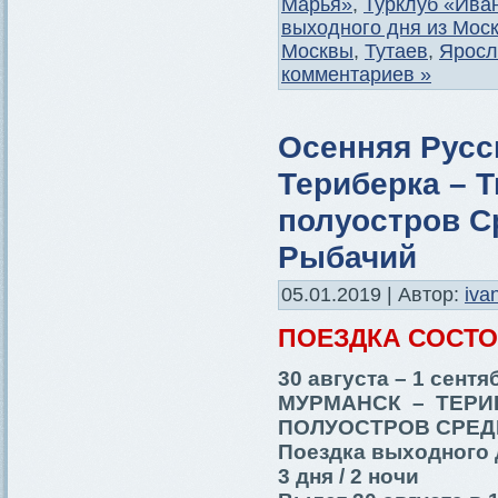
Марья»
,
Турклуб «Ива
выходного дня из Мос
Москвы
,
Тутаев
,
Яросл
комментариев »
Осенняя Русс
Териберка – Т
полуостров С
Рыбачий
05.01.2019 | Автор:
iva
ПОЕЗДКА СОСТ
30 августа – 1 сентя
МУРМАНСК – ТЕРИ
ПОЛУОСТРОВ СРЕД
Поездка выходного 
3 дня / 2 ночи