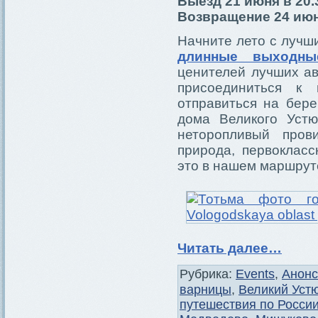
Выезд 21 июня в 20.
Возвращение 24 июн
Начните лето с лучш
длинные выходны
ценителей лучших а
присоединиться к
отправиться на бер
дома Великого Устю
неторопливый про
природа, первокласс
это в нашем маршрут
Читать далее…
Рубрика:
Events
,
Анон
варницы
,
Великий Устю
путешествия по Росси