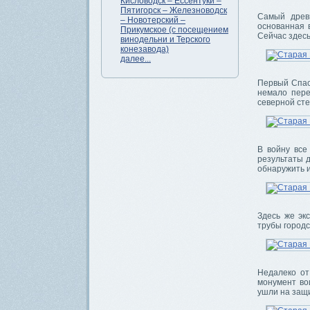
Кисловодск – Ессентуки –
Пятигорск – Железноводск
Самый древ
– Новотерский –
основанная 
Прикумское (с посещением
Сейчас здесь
винодельни и Терского
конезавода)
далее...
Первый Спас
немало пере
северной сте
В войну все
результаты 
обнаружить и
Здесь же эк
трубы городс
Недалеко от
монумент во
ушли на защи