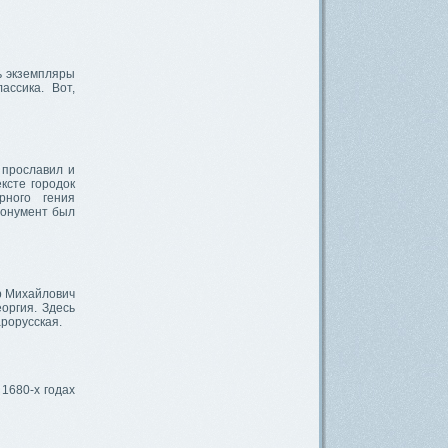
ь экземпляры
ассика. Вот,
 прославил и
ксте городок
рного гения
Монумент был
р Михайлович
оргия. Здесь
рорусская.
1680-х годах