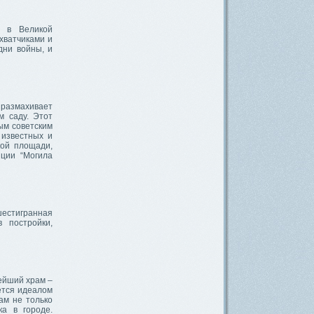
х в Великой
хватчиками и
дни войны, и
 размахивает
м саду. Этот
ым советским
 известных и
кой площади,
ции “Могила
естигранная
 постройки,
ейший храм –
ется идеалом
ам не только
ка в городе.