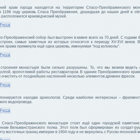
ний храм города находится на территории Спасо-Преображенского мон
в 1198 году церковь Спаса Преображения, дошедшая до наших дней в обл
 расположился краеведческий музей.
о-Преображенский собор был выстроен в камне всего за 70 дней. С годами 
строек, самые заметные из которых относятся к периоду XV-XVI веков. В
не храма примкнула ещё одна церковь, именуемая “под колоколы”.
 строения монастыря были сильно разрушены. То, что мы можем видеть 
долгой, кропотливой работы реставраторов. В здании Преображенского храм
 очистить от позднейших наслоений несколько элементов древних фресок.
спонируются находки археологов. Среди наиболее интересных – фрагмен
кого водопровода.
 Спасо-Преображенского монастыря стоит ещё один городской памятник:
инам Вильманстранского полка. Этот полк был сформирован из солдат-ру
ту восточных границ империи в 1904 году и не вернулись с Русско-японской 