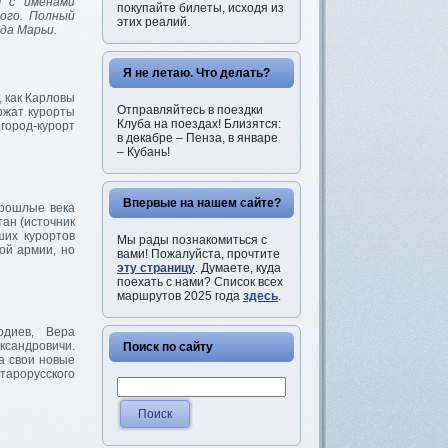
м с именами
покупайте билеты, исходя из
кого. Полный
этих реалий.
да Марьи.
Я не летаю. Что делать?
, как Карловы
Отправляйтесь в поездки
ржат курорты
Клуба на поездах! Близятся:
город-курорт
в декабре – Пенза, в январе
– Кубань!
Впервые на нашем сайте?
прошлые века
ан (источник
ших курортов
Мы рады познакомиться с
ой армии, но
вами! Пожалуйста, прочтите
эту страницу
. Думаете, куда
поехать с нами? Список всех
маршрутов 2025 года
здесь
.
диев, Вера
ксандровичи.
Поиск по сайту
ра свои новые
тарорусского