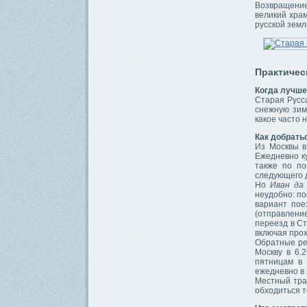
Возвращение 
великий хра
русской земл
Практичес
Когда лучше
Старая Русса
снежную зим
какое часто 
Как добрать
Из Москвы в
Ежедневно к
также по по
следующего д
Но
Иван да
неудобно: по
вариант пое
(отправлени
переезд в Ст
включая про
Обратные ре
Москву в 6.
пятницам в 
ежедневно в 
Местный тра
обходиться т