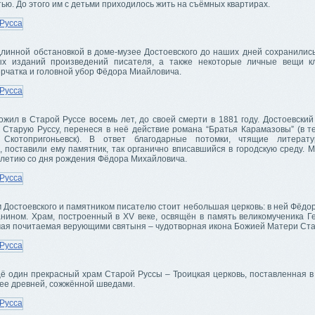
ью. До этого им с детьми приходилось жить на съёмных квартирах.
длинной обстановкой в доме-музее Достоевского до наших дней сохранилис
х изданий произведений писателя, а также некоторые личные вещи кл
рчатка и головной убор Фёдора Миайловича.
жил в Старой Руссе восемь лет, до своей смерти в 1881 году. Достоевский
 Старую Руссу, перенеся в неё действие романа “Братья Карамазовы” (в те
 Скотопригоньевск). В ответ благодарные потомки, чтящие литерату
, поставили ему памятник, так органично вписавшийся в городскую среду. 
-летию со дня рождения Фёдора Михайловича.
 Достоевского и памятником писателю стоит небольшая церковь: в ней Фёдо
нином. Храм, построенный в XV веке, освящён в память великомученика Ге
мая почитаемая верующими святыня – чудотворная икона Божией Матери Ста
ё один прекрасный храм Старой Руссы – Троицкая церковь, поставленная в 
лее древней, сожжённой шведами.