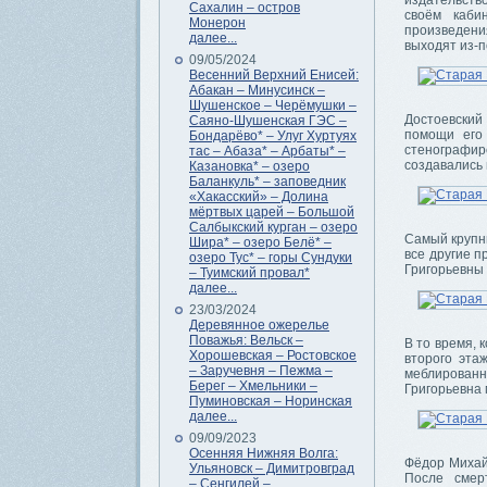
издательство
Сахалин – остров
своём каби
Монерон
произведени
далее...
выходят из-п
09/05/2024
Весенний Верхний Енисей:
Абакан – Минусинск –
Шушенское – Черёмушки –
Достоевский
Саяно-Шушенская ГЭС –
помощи его 
Бондарёво* – Улуг Хуртуях
стенографиро
тас – Абаза* – Арбаты* –
создавались 
Казановка* – озеро
Баланкуль* – заповедник
«Хакасский» – Долина
мёртвых царей – Большой
Салбыкский курган – озеро
Самый крупны
Шира* – озеро Белё* –
все другие п
озеро Тус* – горы Сундуки
Григорьевны 
– Туимский провал*
далее...
23/03/2024
Деревянное ожерелье
Поважья: Вельск –
В то время, 
Хорошевская – Ростовское
второго эта
– Заручевня – Пежма –
меблированн
Берег – Хмельники –
Григорьевна
Пуминовская – Норинская
далее...
09/09/2023
Осенняя Нижняя Волга:
Фёдор Михай
Ульяновск – Димитровград
После смер
– Сенгилей –