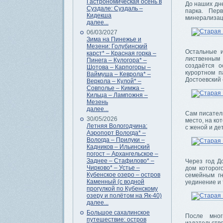
Гастрономическая осень в
До наших дне
Суздале: Суздаль –
парка. Пер
Кидекша
минерализац
далее...
06/03/2027
Зима на Пинежье и
Мезени: Голубинский
Остальные 
карст* – Красная горка –
лиственным 
Пинега – Кулогора* –
создаётся о
Шотова – Карпогоры –
курортном п
Ваймуша – Кеврола* –
Достоевский
Веркола – Кулой* –
Совполье – Кимжа –
Кильца – Лампожня –
Мезень
далее...
Сам писатель
30/05/2026
место, на ко
Летняя Вологодчина:
с женой и де
Аэропорт Вологда* –
Вологда – Прилуки –
Кадников – Ильинский
погост – Архангельское –
Заднее – Стафилово* –
Через год Д
Чирково* – Устье –
дом которог
Кубенское озеро – остров
семейным гн
Каменный (с водной
уединение и 
прогулкой по Кубенскому
озеру и полётом на Як-40)
далее...
Большое сахалинское
После мног
путешествие: остров