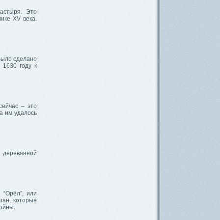
астыря. Это
ике XV века.
было сделано
 1630 году к
сейчас – это
а им удалось
т деревянной
 “Орёл”, или
шан, которые
войны.