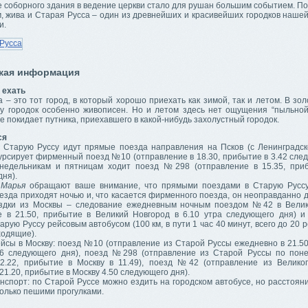
соборного здания в ведение церкви стало для рушан большим событием. Пок
м, жива и Старая Русса – один из древнейших и красивейших городков наше
и.
кая информация
 ехать
 – это тот город, в который хорошо приехать как зимой, так и летом. В зо
у городок особенно живописен. Но и летом здесь нет ощущения “пыльной
не покидает путника, приехавшего в какой-нибудь захолустный городок.
ся
 Старую Руссу идут прямые поезда направления на Псков (с Ленинградско
урсирует фирменный поезд №10 (отправление в 18.30, прибытие в 3.42 след
недельникам и пятницам ходит поезд №298 (отправление в 15.35, при
ня).
 Марья
обращают ваше внимание, что прямыми поездами в Старую Руссу
езда приходят ночью и, что касается фирменного поезда, он неоправданно 
здки из Москвы – следование ежедневным ночным поездом №42 в Велик
е в 21.50, прибытие в Великий Новгород в 6.10 утра следующего дня) 
арую Руссу рейсовым автобусом (100 км, в пути 1 час 40 минут, всего до 20 р
ходящие).
йсы в Москву: поезд №10 (отправление из Старой Руссы ежедневно в 21.50
26 следующего дня), поезд №298 (отправление из Старой Руссы по пон
2.22, прибытие в Москву в 11.49), поезд №42 (отправление из Велико
21.20, прибытие в Москву 4.50 следующего дня).
нспорт: по Старой Руссе можно ездить на городском автобусе, но расстоян
олько пешими прогулками.