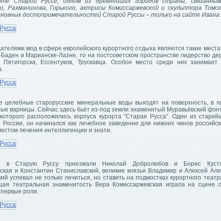
орте Старой Руссе, одном из древнейших городов страны, связанны
о, Рахманинова, Горького, актрисы Комиссаржевской и скульптора Томс
основных достопримечательностей Старой Руссы – только на сайте Ивана 
ателями мод в сфере европейского курортного отдыха являются такие места
-Баден и Марианске-Лазне, то на постсоветском пространстве лидерство де
, Пятигорска, Ессентуков, Трускавца. Особое место среди них занимает 
.
де целебные старорусские минеральные воды выходят на поверхность, в 
ые варницы. Сейчас здесь бьёт из-под земли знаменитый Муравьёвский фонт
 которого расположились корпуса курорта “Старая Русса”. Один из старей
 России, он начинался как лечебное заведение для нижних чинов российск
местом лечения интеллигенции и знати.
е в Старую Руссу приезжали Николай Добролюбов и Борис Кусто
ская и Константин Станиславский, великие князья Владимир и Алексей Але
ий успевал не только лечиться, но ставить на подмостках курортного теат
щая театральная знаменитость Вера Комиссаржевская играла на сцене с
 первые роли.