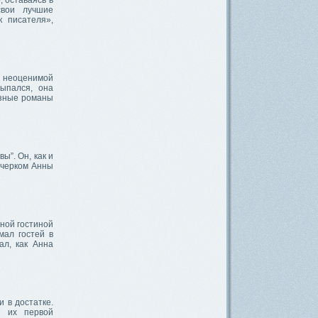
 оставаясь в
свои лучшие
к писателя»,
в неоценимой
ыпался, она
озные романы
ы”. Он, как и
очерком Анны
рной гостиной
мал гостей в
ал, как Анна
 в достатке.
я их первой