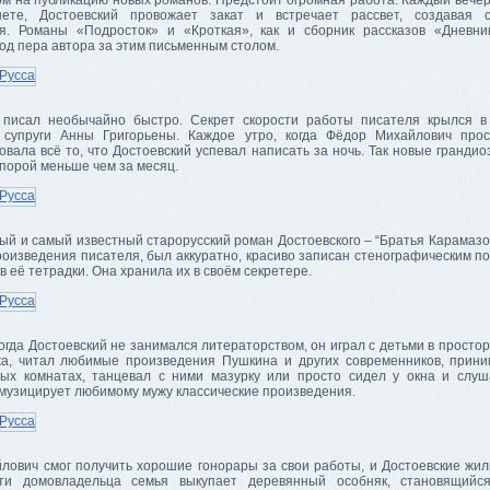
м на публикацию новых романов. Предстоит огромная работа. Каждый вечер,
нете, Достоевский провожает закат и встречает рассвет, создавая 
я. Романы «Подросток» и «Кроткая», как и сборник рассказов «Дневни
од пера автора за этим письменным столом.
 писал необычайно быстро. Секрет скорости работы писателя крылся 
супруги Анны Григорьены. Каждое утро, когда Фёдор Михайлович прос
вала всё то, что Достоевский успевал написать за ночь. Так новые гранди
порой меньше чем за месяц.
й и самый известный старорусский роман Достоевского – “Братья Карамазов
роизведения писателя, был аккуратно, красиво записан стенографическим п
в её тетрадки. Она хранила их в своём секретере.
когда Достоевский не занимался литераторством, он играл с детьми в просто
жа, читал любимые произведения Пушкина и других современников, прини
ых комнатах, танцевал с ними мазурку или просто сидел у окна и слуш
 музицирует любимому мужу классические произведения.
лович смог получить хорошие гонорары за свои работы, и Достоевские жили
ти домовладельца семья выкупает деревянный особняк, становящийс