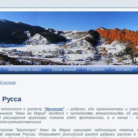
Экскурсии на заказ
Багаж знаний
О проекте
Контакты
й остров
 Русса
относится к разделу
“Кругозор”
– рубрике, где организаторы и учас
нников “Иван да Марья” делятся с читателями впечатлениями об ув
я расширения кругозора сначала идёт фоторассказ, а в конце – п
для путешественника.
пуском “Кругозора” Иван да Марья начинают публикацию очерков, 
им городам России. Открывает российский раздел рубрики рассказ о