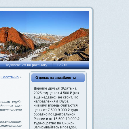
Подписаться на рассылку
Войти
Солотвино
»
О ценах на авиабилеты
Дорогие друзья! Ждать на
2025 год цен от 4.500 ₽ (как
ещё недавно), не стоит. По
направлениям Клуба
тники клуба
низкими впредь считаются
иденных ими
цены от 7.500-9.000 ₽ туда-
рактическая
обратно по Центральной
России и от 15.500-19.000 ₽
посвящённых
туда-обратно по Сибири.
 знаменитом
Записывайтесь в поездки,