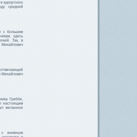
е курортного
оду средней
е с большим
никам, здесь
гией. Так, в
р Михайлович
, отмечающий
ор Михайлович
ника Гриббе,
ал настоящим
чал желанное
ы с книжным