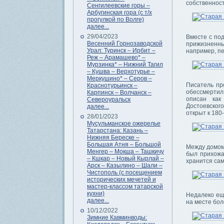
собственност
Сенгилеевские горы –
Арбугинская гора (с т/х
прогулкой по Волге)
далее...
29/04/2023
Вместе с по
Весенний Горнозаводской
прижизненны
Урал: Туринск – Ирбит –
например, пе
Реж – Арамашево* –
Мурзинка* – Нижний Тагил
– Кушва – Верхотурье –
Меркушино* – Серов –
Писатель про
Краснотурьинск –
обессмертил
Карпинск – Волчанск –
описан как
Североуральск
Достоевского
далее...
открыт к 180
28/01/2023
Мусульманское ожерелье
Татарстана: Казань –
Нижняя Береске –
Большая Атня – Большой
Между домом
Менгер – Мокша – Ташкичу
был прихожа
– Кшкар – Новый Кырлай –
хранится са
Арск – Казылино – Шали –
Чистополь (с посещением
исторических мечетей и
мастер-классом татарской
кухни)
Недалеко ещ
далее...
на месте бо
10/12/2022
Зимние Кавминводы: