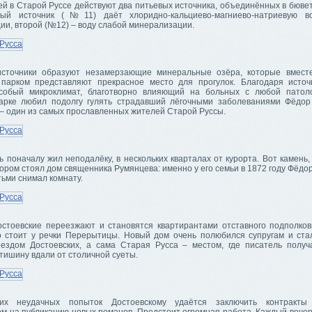
й в Старой Руссе действуют два питьевых источника, объединённых в бювет
вый источник (№11) даёт хлоридно-кальциево-магниево-натриевую в
ии, второй (№12) – воду слабой минерализации.
источники образуют незамерзающие минеральные озёра, которые вмест
парком представляют прекрасное место для прогулок. Благодаря источ
собый микроклимат, благотворно влияющий на больных с любой патоло
арке любил подолгу гулять страдавший лёгочными заболеваниями Фёдо
 – один из самых прославленных жителей Старой Руссы.
 поначалу жил неподалёку, в нескольких кварталах от курорта. Вот камень
тором стоял дом священника Румянцева: именно у его семьи в 1872 году Фёд
тьми снимал комнату.
остоевские переезжают и становятся квартирантами отставного подполков
о стоит у речки Перерытицы. Новый дом очень полюбился супругам и ст
ездом Достоевских, а сама Старая Русса – местом, где писатель полу
тишину вдали от столичной суеты.
их неудачных попыток Достоевскому удаётся заключить контракт