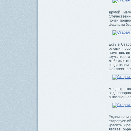
Другой мем
Отечественн
почти полно
фашисты был
Есть в Стар
руками поср
памятник ин
скульптором
любимых мос
создателем 
Неизвестного
А центр гл
водонапорн
выполненное 
Рядом, на м
старорусски
красоты Дре
являет обра