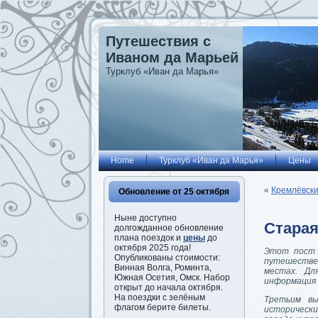
Путешествия с
Иваном да Марьей
Турклуб «Иван да Марья»
Home
Турклуб «Иван да Марья»
Цены
«
Кремлёвски
Обновление от 25 октября
Ныне доступно
Старая
долгожданное обновление
плана поездок и
цены
до
октября 2025 года!
Этот пост 
Опубликованы стоимости:
путешестве
Винная Волга, Роминта,
местах. Дл
Южная Осетия, Омск. Набор
информация 
открыт до начала октября.
На поездки с зелёным
Третьим вы
флагом берите билеты.
историческ