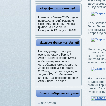
городе-кур
Достоевског
обзор всех 
«Аэрофлотом» к океану!
Главное событие 2025 года –
наш сахалинский маршрут!
Если законод
Остались последние места в
Вары, Баден
группе на Сахалин и
Кисловодска
Монерон 9-17 августа 2025!
Старая Русса
Маршрут-финалист: Алтай!
На месте, г
На следующую золотую
стояли солян
осень мы едем в Горный
№1), вокруг
Алтай! В голосовании Клуба
Центральной
победил вариант нового
вскоре стал 
четырёхдневного маршрута.
Даты точные: 3-6 октября
2025 года. Ждём следующей
акции «S7», чтобы купить
билеты. В акцию этой недели
На лечени
Алтай пока не попал.
Комиссаржев
Максим Горьк
пьесы. Буду
курорта свои
Сейчас набираются группы
03/10/2026