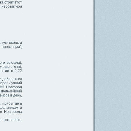
а стоит этот
й необъятной
лотую осень и
 провинции”,
го вокзала).
ующего дня),
бытие в 1.22
 добираться
дорог. Лучший
ий Новгород
и дальнейший
ейсов в день,
, прибытие в
едельникам и
го Новгорода
ия позволяют