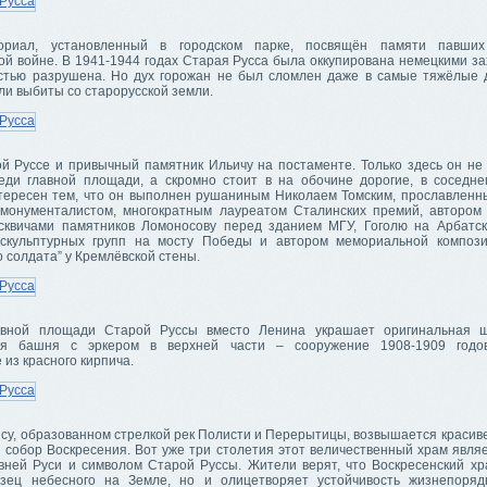
ориал, установленный в городском парке, посвящён памяти павши
ой войне. В 1941-1944 годах Старая Русса была оккупирована немецкими за
стью разрушена. Но дух горожан не был сломлен даже в самые тяжёлые 
и выбиты со старорусской земли.
ой Руссе и привычный памятник Ильичу на постаменте. Только здесь он не
еди главной площади, а скромно стоит в на обочине дорогие, в соседне
тересен тем, что он выполнен рушаниным Николаем Томским, прославленн
-монументалистом, многократным лауреатом Сталинских премий, автором
квичами памятников Ломоносову перед зданием МГУ, Гоголю на Арбатс
скульптурных групп на мосту Победы и автором мемориальной компози
 солдата” у Кремлёвской стены.
авной площади Старой Руссы вместо Ленина украшает оригинальная ш
ая башня с эркером в верхней части – сооружение 1908-1909 годов
из красного кирпича.
ысу, образованном стрелкой рек Полисти и Перерытицы, возвышается красив
й собор Воскресения. Вот уже три столетия этот величественный храм явля
вней Руси и символом Старой Руссы. Жители верят, что Воскресенский хр
зец небесного на Земле, но и олицетворяет устойчивость жизнепоряд