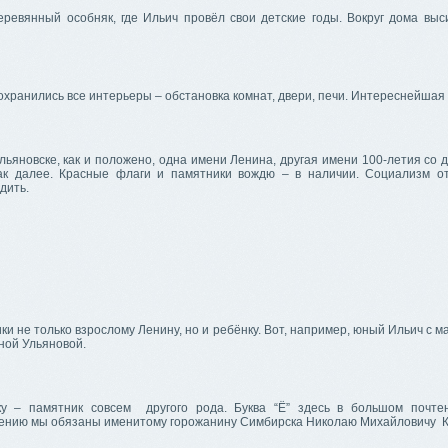
еревянный особняк, где Ильич провёл свои детские годы. Вокруг дома выс
хранились все интерьеры – обстановка комнат, двери, печи. Интереснейшая 
ьяновске, как и положено, одна имени Ленина, другая имени 100-летия со 
ак далее. Красные флаги и памятники вождю – в наличии. Социализм о
дить.
ки не только взрослому Ленину, но и ребёнку. Вот, например, юный Ильич с 
ной Ульяновой.
у – памятник совсем другого рода. Буква “Ё” здесь в большом почте
ению мы обязаны именитому горожанину Симбирска Николаю Михайловичу К