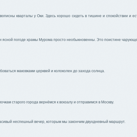
вописны кварталы у Оки. Здесь хорошо сидеть в тишине и спокойствии и ес
ри ясной погоде храмы Мурома просто необыкновенны. Это поистине чарующ
оваться маковками церквей и колоколен до захода солнца.
лочкам старого города вернёмся к вокзалу и отправимся в Москву.
расивый неспешный вечер, которым мы закончим двухдневный маршрут.