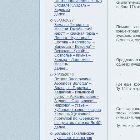
Гастрономическая осень в
симпатичных
Суздале: Суздаль –
небом. 174 г
Кидекша
далее...
06/03/2027
Зима на Пинежье и
Помимо лен
Мезени: Голубинский
концентраци
карст* – Красная горка –
художестве
Пинега – Кулогора* –
гимназии, му
Шотова – Карпогоры –
Ваймуша – Кеврола* –
Веркола – Кулой* –
Совполье – Кимжа –
Кильца – Лампожня –
Предлагаем в
Мезень
один из лучш
далее...
30/05/2026
Летняя Вологодчина:
Аэропорт Вологда* –
Где еще, кр
Вологда – Прилуки –
Ту-144 в отк
Кадников – Ильинский
погост – Архангельское –
Заднее – Стафилово* –
Чирково* – Устье –
Со старинны
Кубенское озеро – остров
эпохи, обра
Каменный (с водной
гимназия, ле
прогулкой по Кубенскому
озеру и полётом на Як-40)
Тут же и зна
далее...
Большое сахалинское
путешествие: остров