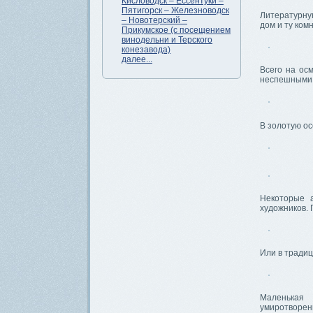
Кисловодск – Ессентуки –
Пятигорск – Железноводск
Литературную
– Новотерский –
дом и ту ком
Прикумское (с посещением
винодельни и Терского
конезавода)
далее...
Всего на ос
неспешными 
В золотую ос
Некоторые 
художников. 
Или в тради
Маленькая 
умиротворен