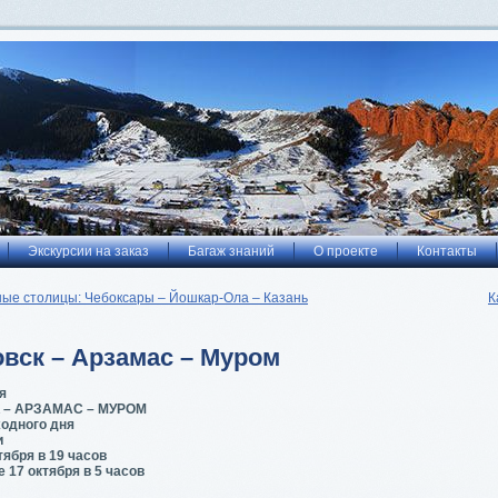
Экскурсии на заказ
Багаж знаний
О проекте
Контакты
ные столицы: Чебоксары – Йошкар-Ола – Казань
К
вск – Арзамас – Муром
я
 – АРЗАМАС – МУРОМ
одного дня
и
тября в 19 часов
 17 октября в 5 часов