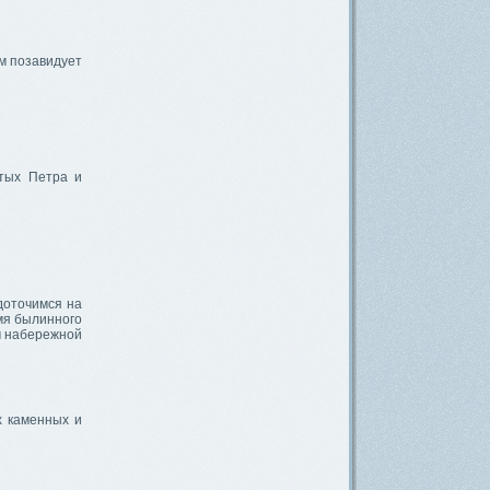
ым позавидует
тых Петра и
доточимся на
имя былинного
м набережной
х каменных и