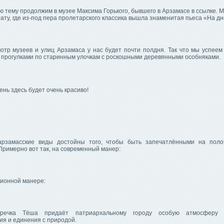
 тему продолжим в музее Максима Горького, бывшего в Арзамасе в ссылке. 
нату, где из-под пера пролетарского классика вышла знаменитая пьеса «На дн
мотр музеев и улиц Арзамаса у нас будет почти полдня. Так что мы успеем
прогулками по старинным улочкам с роскошными деревянными особняками.
ень здесь будет очень красиво!
арзамасские виды достойны того, чтобы быть запечатлёнными на поло
Примерно вот так, на современный манер:
ционной манере:
речка Тёша придаёт патриархальному городу особую атмосферу с
ия и единения с природой.