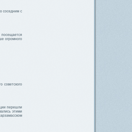
о соседним с
о посещается
ше огромного
о советского
юции перешли
вались этими
 арзамасском