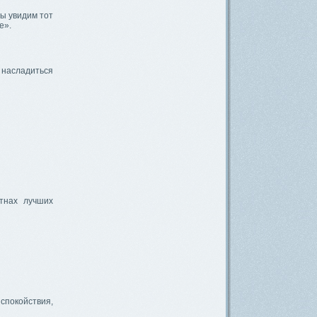
Мы увидим тот
е».
 насладиться
тнах лучших
покойствия,