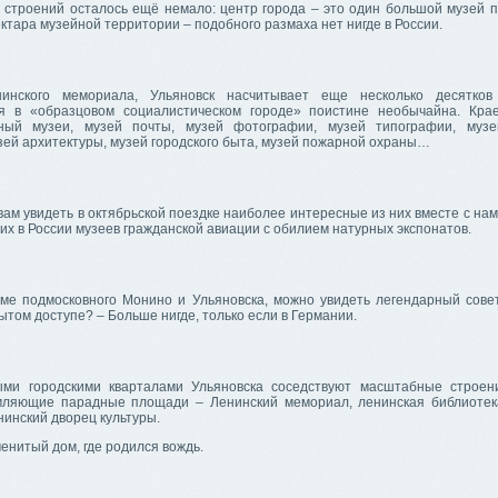
 строений осталось ещё немало: центр города – это один большой музей 
ектара музейной территории – подобного размаха нет нигде в России.
инского мемориала, Ульяновск насчитывает еще несколько десятков
я в «образцовом социалистическом городе» поистине необычайна. Кра
нный музеи, музей почты, музей фотографии, музей типографии, музе
зей архитектуры, музей городского быта, музей пожарной охраны…
ам увидеть в октябрьской поездке наиболее интересные из них вместе с на
их в России музеев гражданской авиации с обилием натурных экспонатов.
оме подмосковного Монино и Ульяновска, можно увидеть легендарный сове
рытом доступе? – Больше нигде, только если в Германии.
ми городскими кварталами Ульяновска соседствуют масштабные строен
мляющие парадные площади – Ленинский мемориал, ленинская библиотек
нинский дворец культуры.
менитый дом, где родился вождь.