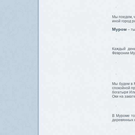
Мы поедем, ч
иной город р
Муром
– т
Каждый день
Февронии Мур
Мы будем в 
спокойной пр
богатыря Ил
Оки на закат
В Муроме то
деревянных 