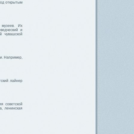
под открытым
 музеев. Их
еведческий и
й чувашской
ми. Например,
тский лайнер
ия советской
а, ленинская