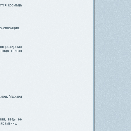
ится громада
экспозиция.
дня рождения
тсюда только
мамой, Марией
нии, ведь её
арамзину.