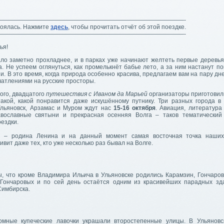
———————————————————————————————-
тоялась. Нажмите
здесь
, чтобы прочитать отчёт об этой поездке.
———————————————————————————————-
ья!
ало заметно прохладнее, и в парках уже начинают желтеть первые деревья
. Не успеем оглянуться, как промелькнёт бабье лето, а за ним настанут п
и. В это время, когда природа особенно красива, предлагаем вам на пару дн
чатлениями на русские просторы.
ого, двадцатого
путешествия с Иваном да Марьей
организаторы приготови
акой, какой понравится даже искушённому путнику. Три разных города в
Ульяновск, Арзамас и Муром ждут нас
15-16 октября
. Авиация, литература
вославные святыни и прекрасная осенняя Волга – таков тематический
ездки.
к
– родина Ленина и на данный момент самая восточная точка наших
ивит даже тех, кто уже несколько раз бывал на Волге.
ы, что кроме Владимира Ильича в Ульяновске родились Карамзин, Гончаров
ончаровых и по сей день остаётся одним из красивейших парадных зд
Симбирска.
омные купеческие лавочки украшали второстепенные улицы. В Ульянов