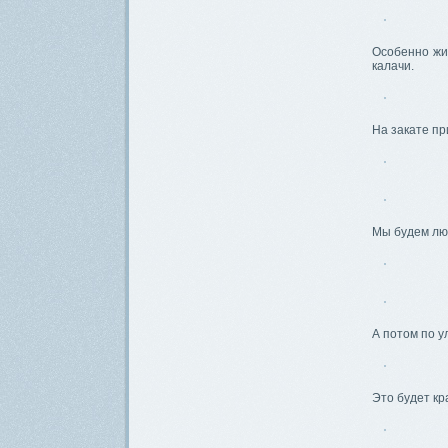
Особенно жи
калачи.
На закате п
Мы будем люб
А потом по у
Это будет к