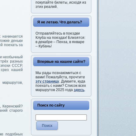
покупайте билеты, исходя из
этих реалий.
Я не летаю. Что делать?
Отправляйтесь в поездки
: начинается
Клуба на поездах! Близятся:
огожие деньки
в декабре – Пенза, в январе
ей поехать за
– Кубань!
ли необычный
 трёх разных
Впервые на нашем сайте?
 эпохи СССР,
 срез нашей
Мы рады познакомиться с
вами! Пожалуйста, прочтите
эту страницу
. Думаете, куда
 маршрутов,
поехать с нами? Список всех
маршрутов 2025 года
здесь
.
Поиск по сайту
, Керенский?
аний старого
ске подобных