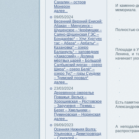
Сахалин – остров
И каменно-д
Монерон
мемориала.
далее...
09/05/2024
Весенний Верхний Енисей:
Абакан – Минусинск –
Полностью со
Шушенское – Черёмушки –
Саяно-Шушенская ГЭС –
Бондарёво* – Улуг Хуртуях
тас – Абаза* – Арбаты* –
Казановка* – озеро
Площади в Ул
Баланкуль* – заповедник
Ленина, и т
«Хакасский» – Долина
начинает ухо
мёртвых царей – Большой
Салбыкский курган – озеро
Шира* – озеро Белё* –
озеро Тус* – горы Сундуки
– Туимский провал*
далее...
23/03/2024
Деревянное ожерелье
Поважья: Вельск –
Хорошевская – Ростовское
Есть памятни
– Заручевня – Пежма –
Александров
Берег – Хмельники –
Пуминовская – Норинская
далее...
09/09/2023
А неподалёк
Осенняя Нижняя Волга:
распростран
Ульяновск – Димитровград
– Сенгилей –