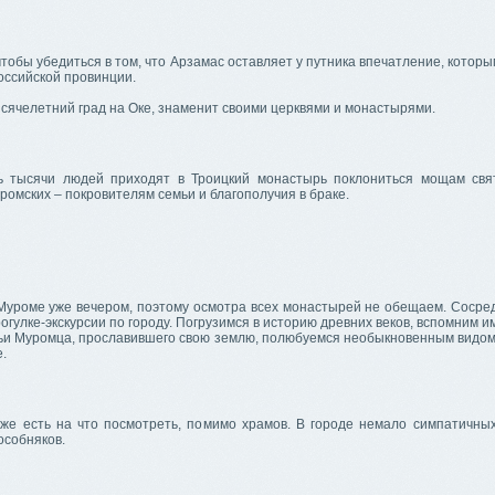
тобы убедиться в том, что Арзамас оставляет у путника впечатление, котор
оссийской провинции.
ысячелетний град на Оке, знаменит своими церквями и монастырями.
 тысячи людей приходят в Троицкий монастырь поклониться мощам свя
омских – покровителям семьи и благополучия в браке.
Муроме уже вечером, поэтому осмотра всех монастырей не обещаем. Сосре
огулке-экскурсии по городу. Погрузимся в историю древних веков, вспомним 
ьи Муромца, прославившего свою землю, полюбуемся необыкновенным видо
е.
же есть на что посмотреть, помимо храмов. В городе немало симпатичны
особняков.