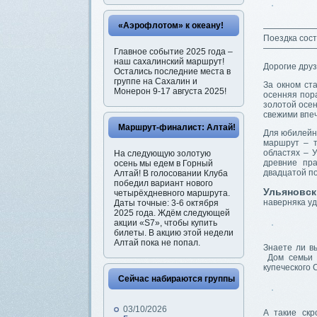
«Аэрофлотом» к океану!
——————
Поездка сос
——————
Главное событие 2025 года –
наш сахалинский маршрут!
Дорогие друз
Остались последние места в
группе на Сахалин и
За окном ст
Монерон 9-17 августа 2025!
осенняя пора
золотой осен
свежими впе
Маршрут-финалист: Алтай!
Для юбилейн
маршрут – т
областях – 
На следующую золотую
древние пра
осень мы едем в Горный
двадцатой по
Алтай! В голосовании Клуба
победил вариант нового
Ульяновс
четырёхдневного маршрута.
наверняка уд
Даты точные: 3-6 октября
2025 года. Ждём следующей
акции «S7», чтобы купить
билеты. В акцию этой недели
Алтай пока не попал.
Знаете ли в
Дом семьи Г
купеческого 
Сейчас набираются группы
03/10/2026
А такие скр