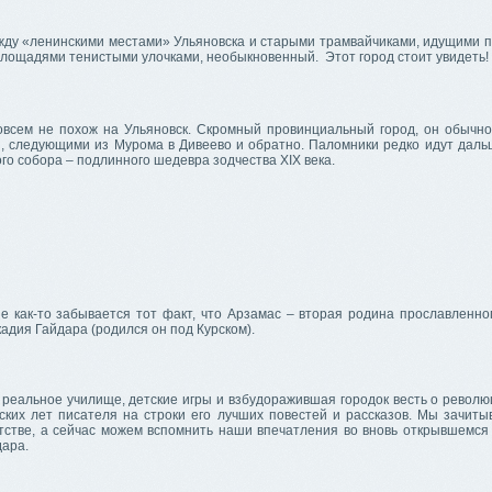
жду «ленинскими местами» Ульяновска и старыми трамвайчиками, идущими п
лощадями тенистыми улочками, необыкновенный. Этот город стоит увидеть!
овсем не похож на Ульяновск. Скромный провинциальный город, он обычн
, следующими из Мурома в Дивеево и обратно. Паломники редко идут даль
го собора – подлинного шедевра зодчества XIX века.
е как-то забывается тот факт, что Арзамас – вторая родина прославленног
адия Гайдара (родился он под Курском).
 реальное училище, детские игры и взбудоражившая городок весть о револ
ских лет писателя на строки его лучших повестей и рассказов. Мы зачиты
етстве, а сейчас можем вспомнить наши впечатления во вновь открывшемся
дара.