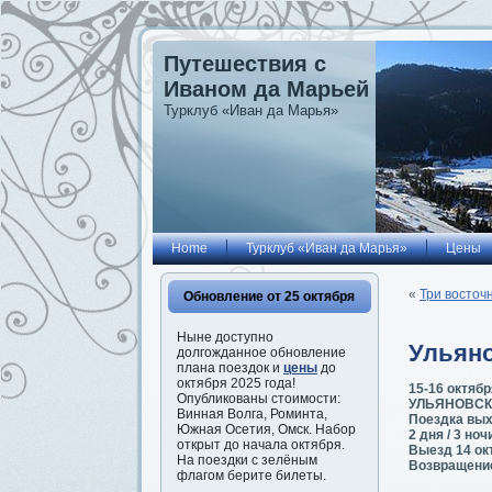
Путешествия с
Иваном да Марьей
Турклуб «Иван да Марья»
Home
Турклуб «Иван да Марья»
Цены
«
Три восточ
Обновление от 25 октября
Ныне доступно
Ульяно
долгожданное обновление
плана поездок и
цены
до
октября 2025 года!
15-16 октябр
Опубликованы стоимости:
УЛЬЯНОВСК
Винная Волга, Роминта,
Поездка вых
Южная Осетия, Омск. Набор
2 дня / 3 ноч
открыт до начала октября.
Выезд 14 ок
На поездки с зелёным
Возвращение
флагом берите билеты.