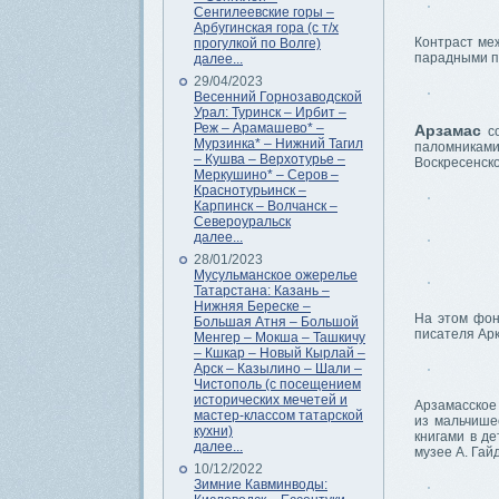
Сенгилеевские горы –
Арбугинская гора (с т/х
Контраст ме
прогулкой по Волге)
парадными п
далее...
29/04/2023
Весенний Горнозаводской
Урал: Туринск – Ирбит –
Реж – Арамашево* –
Арзамас
с
Мурзинка* – Нижний Тагил
паломниками
– Кушва – Верхотурье –
Воскресенско
Меркушино* – Серов –
Краснотурьинск –
Карпинск – Волчанск –
Североуральск
далее...
28/01/2023
Мусульманское ожерелье
Татарстана: Казань –
Нижняя Береске –
На этом фон
Большая Атня – Большой
писателя Арк
Менгер – Мокша – Ташкичу
– Кшкар – Новый Кырлай –
Арск – Казылино – Шали –
Чистополь (с посещением
исторических мечетей и
Арзамасское
мастер-классом татарской
из мальчише
кухни)
книгами в д
далее...
музее А. Гай
10/12/2022
Зимние Кавминводы: