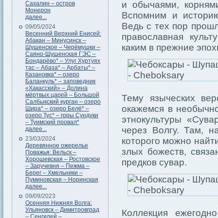
и обычаями, корням
Сахалин – остров
Монерон
Вспомним и историю
далее...
Ведь с тех пор прошл
09/05/2024
Весенний Верхний Енисей:
православная культ
Абакан – Минусинск –
каким в прежние эпох
Шушенское – Черёмушки –
Саяно-Шушенская ГЭС –
Бондарёво* – Улуг Хуртуях
тас – Абаза* – Арбаты* –
Казановка* – озеро
Баланкуль* – заповедник
«Хакасский» – Долина
мёртвых царей – Большой
Тему языческих вер
Салбыкский курган – озеро
окажемся в необычн
Шира* – озеро Белё* –
озеро Тус* – горы Сундуки
этнокультуры «Сува
– Туимский провал*
через Волгу. Там, н
далее...
23/03/2024
которого можно найт
Деревянное ожерелье
злых божеств, связ
Поважья: Вельск –
Хорошевская – Ростовское
предков сувар.
– Заручевня – Пежма –
Берег – Хмельники –
Пуминовская – Норинская
далее...
09/09/2023
Осенняя Нижняя Волга:
Ульяновск – Димитровград
Коллекция ежегодно
– Сенгилей –