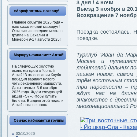
3 дня / 4 ночи
Выезд 3 ноября в 20.
«Аэрофлотом» к океану!
Возвращение 7 ноября
Главное событие 2025 года –
———————————
наш сахалинский маршрут!
Остались последние места в
Поездка состоялась.
группе на Сахалин и
поездке.
Монерон 9-17 августа 2025!
———————————
Турклуб “Иван да Ма
Маршрут-финалист: Алтай!
Москве и путешест
На следующую золотую
любителей дальних по
осень мы едем в Горный
нашем новом, самом 
Алтай! В голосовании Клуба
победил вариант нового
трём восточным столи
четырёхдневного маршрута.
три народности – тр
Даты точные: 3-6 октября
2025 года. Ждём следующей
ждут нас на длинны
акции «S7», чтобы купить
знакомство с древним
билеты. В акцию этой недели
Алтай пока не попал.
многонациональной Ро
Сейчас набираются группы
03/10/2026