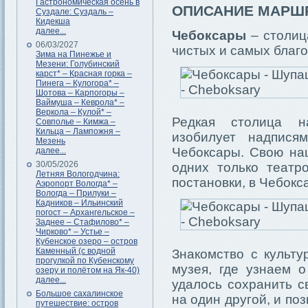
Гастрономическая осень в
ОПИСАНИЕ МАРШ
Суздале: Суздаль –
Кидекша
далее...
Чебоксары
– столиц
06/03/2027
чистых и самых благо
Зима на Пинежье и
Мезени: Голубинский
карст* – Красная горка –
Пинега – Кулогора* –
Шотова – Карпогоры –
Ваймуша – Кеврола* –
Веркола – Кулой* –
Редкая столица н
Совполье – Кимжа –
Кильца – Лампожня –
изобилует надпися
Мезень
Чебоксары. Свою нац
далее...
30/05/2026
одних только театр
Летняя Вологодчина:
постановки, в Чебокса
Аэропорт Вологда* –
Вологда – Прилуки –
Кадников – Ильинский
погост – Архангельское –
Заднее – Стафилово* –
Чирково* – Устье –
Кубенское озеро – остров
Каменный (с водной
Знакомство с культ
прогулкой по Кубенскому
музея, где узнаем 
озеру и полётом на Як-40)
далее...
удалось сохранить с
Большое сахалинское
на один другой, и п
путешествие: остров