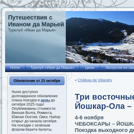
Путешествия с
Иваном да Марьей
Турклуб «Иван да Марья»
Home
Турклуб «Иван да Марья»
Цены
Экскурсии на зак
«
Château de Villandry
Обновление от 25 октября
Ныне доступно
Три восточны
долгожданное обновление
плана поездок и
цены
до
Йошкар-Ола –
октября 2025 года!
Опубликованы стоимости:
Винная Волга, Роминта,
4-6 ноября
Южная Осетия, Омск. Набор
открыт до начала октября.
ЧЕБОКСАРЫ – ЙОШКА
На поездки с зелёным
Поездка выходного д
флагом берите билеты.