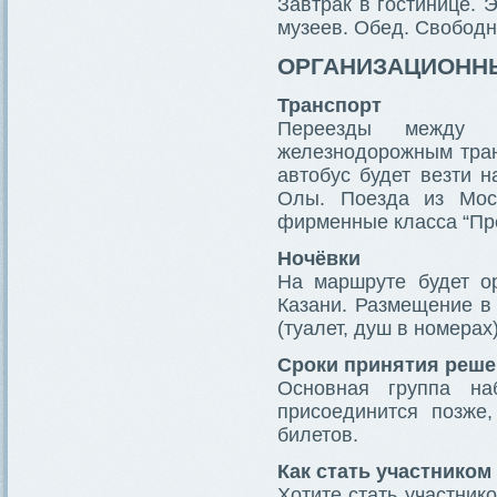
Завтрак в гостинице. 
музеев. Обед. Свободн
ОРГАНИЗАЦИОНН
Транспорт
Переезды между г
железнодорожным тран
автобус будет везти н
Олы. Поезда из Мос
фирменные класса “Пр
Ночёвки
На маршруте будет о
Казани. Размещение в
(туалет, душ в номерах)
Сроки принятия реш
Основная группа на
присоединится позже,
билетов.
Как стать участником
Хотите стать участник