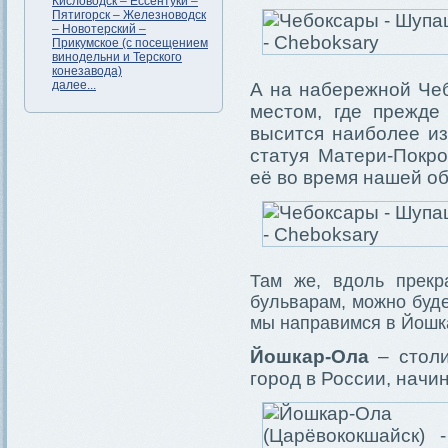
Кисловодск – Ессентуки –
Пятигорск – Железноводск
– Новотерский –
Прикумское (с посещением
винодельни и Терского
конезавода)
далее...
А на набережной Чеб
местом, где прежде
высится наиболее из
статуя Матери-Покро
её во время нашей об
Там же, вдоль прекр
бульварам, можно буде
мы направимся в Йошк
Йошкар-Ола
– столи
город в России, начи