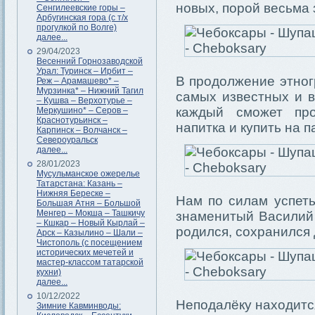
новых, порой весьма 
Сенгилеевские горы –
Арбугинская гора (с т/х
прогулкой по Волге)
далее...
29/04/2023
Весенний Горнозаводской
Урал: Туринск – Ирбит –
В продолжение этног
Реж – Арамашево* –
Мурзинка* – Нижний Тагил
самых известных и в
– Кушва – Верхотурье –
каждый сможет про
Меркушино* – Серов –
Краснотурьинск –
напитка и купить на 
Карпинск – Волчанск –
Североуральск
далее...
28/01/2023
Мусульманское ожерелье
Татарстана: Казань –
Нижняя Береске –
Нам по силам успеть
Большая Атня – Большой
Менгер – Мокша – Ташкичу
знаменитый Василий 
– Кшкар – Новый Кырлай –
родился, сохранился 
Арск – Казылино – Шали –
Чистополь (с посещением
исторических мечетей и
мастер-классом татарской
кухни)
далее...
10/12/2022
Неподалёку находитс
Зимние Кавминводы: