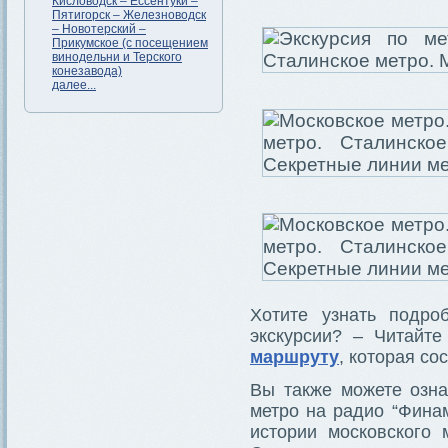
Кисловодск – Ессентуки –
Пятигорск – Железноводск
– Новотерский –
Прикумское (с посещением
винодельни и Терского
конезавода)
далее...
Хотите узнать подро
экскурсии? – Читайт
маршруту
, которая со
Вы также можете озн
метро на радио “Фина
истории московского