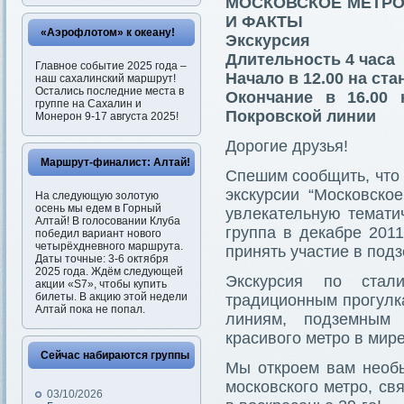
МОСКОВСКОЕ МЕТРО,
И ФАКТЫ
«Аэрофлотом» к океану!
Экскурсия
Длительность 4 часа
Главное событие 2025 года –
Начало в 12.00 на ст
наш сахалинский маршрут!
Остались последние места в
Окончание в 16.00 
группе на Сахалин и
Покровской линии
Монерон 9-17 августа 2025!
Дорогие друзья!
Маршрут-финалист: Алтай!
Спешим сообщить, что 
экскурсии “Московско
На следующую золотую
осень мы едем в Горный
увлекательную темати
Алтай! В голосовании Клуба
группа в декабре 201
победил вариант нового
четырёхдневного маршрута.
принять участие в подз
Даты точные: 3-6 октября
2025 года. Ждём следующей
Экскурсия по стал
акции «S7», чтобы купить
билеты. В акцию этой недели
традиционным прогулк
Алтай пока не попал.
линиям, подземным
красивого метро в мире
Сейчас набираются группы
Мы откроем вам необы
московского метро, с
03/10/2026