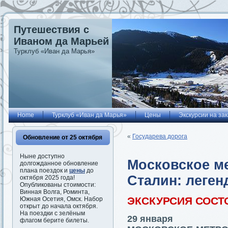
Путешествия с
Иваном да Марьей
Турклуб «Иван да Марья»
Home
Турклуб «Иван да Марья»
Цены
Экскурсии на зак
«
Государева дорога
Обновление от 25 октября
Ныне доступно
Московское ме
долгожданное обновление
плана поездок и
цены
до
Сталин: леге
октября 2025 года!
Опубликованы стоимости:
Винная Волга, Роминта,
ЭКСКУРСИЯ СОСТ
Южная Осетия, Омск. Набор
открыт до начала октября.
На поездки с зелёным
29 января
флагом берите билеты.