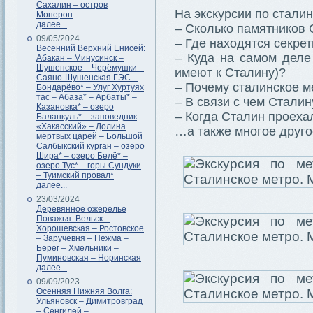
Сахалин – остров
На экскурсии по сталин
Монерон
далее...
– Сколько памятников 
09/05/2024
– Где находятся секре
Весенний Верхний Енисей:
– Куда на самом деле
Абакан – Минусинск –
Шушенское – Черёмушки –
имеют к Сталину)?
Саяно-Шушенская ГЭС –
– Почему сталинское м
Бондарёво* – Улуг Хуртуях
тас – Абаза* – Арбаты* –
– В связи с чем Стали
Казановка* – озеро
– Когда Сталин проеха
Баланкуль* – заповедник
«Хакасский» – Долина
…а также многое друго
мёртвых царей – Большой
Салбыкский курган – озеро
Шира* – озеро Белё* –
озеро Тус* – горы Сундуки
– Туимский провал*
далее...
23/03/2024
Деревянное ожерелье
Поважья: Вельск –
Хорошевская – Ростовское
– Заручевня – Пежма –
Берег – Хмельники –
Пуминовская – Норинская
далее...
09/09/2023
Осенняя Нижняя Волга:
Ульяновск – Димитровград
– Сенгилей –