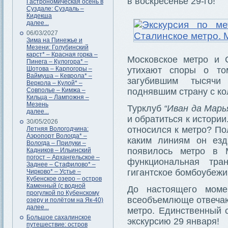
в воскресенье 29-го!
Гастрономическая осень в
Суздале: Суздаль –
Кидекша
далее...
06/03/2027
Зима на Пинежье и
Мезени: Голубинский
карст* – Красная горка –
Московское метро и 
Пинега – Кулогора* –
Шотова – Карпогоры –
утихают споры о то
Ваймуша – Кеврола* –
загубившим тысячи
Веркола – Кулой* –
Совполье – Кимжа –
поднявшим страну с к
Кильца – Лампожня –
Мезень
Турклуб
“Иван да Марь
далее...
и обратиться к истории
30/05/2026
относился к метро? По
Летняя Вологодчина:
Аэропорт Вологда* –
каким линиям он езд
Вологда – Прилуки –
появилось метро в 
Кадников – Ильинский
погост – Архангельское –
функциональная тра
Заднее – Стафилово* –
гигантское бомбоубеж
Чирково* – Устье –
Кубенское озеро – остров
Каменный (с водной
До настоящего моме
прогулкой по Кубенскому
всеобъемлюще отвечаю
озеру и полётом на Як-40)
далее...
метро. Единственный 
Большое сахалинское
экскурсию 29 января!
путешествие: остров