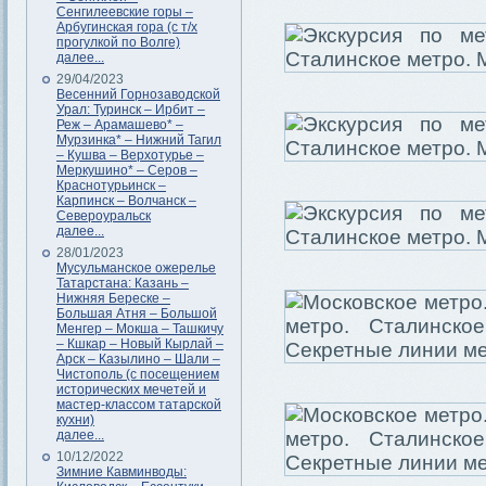
Сенгилеевские горы –
Арбугинская гора (с т/х
прогулкой по Волге)
далее...
29/04/2023
Весенний Горнозаводской
Урал: Туринск – Ирбит –
Реж – Арамашево* –
Мурзинка* – Нижний Тагил
– Кушва – Верхотурье –
Меркушино* – Серов –
Краснотурьинск –
Карпинск – Волчанск –
Североуральск
далее...
28/01/2023
Мусульманское ожерелье
Татарстана: Казань –
Нижняя Береске –
Большая Атня – Большой
Менгер – Мокша – Ташкичу
– Кшкар – Новый Кырлай –
Арск – Казылино – Шали –
Чистополь (с посещением
исторических мечетей и
мастер-классом татарской
кухни)
далее...
10/12/2022
Зимние Кавминводы: