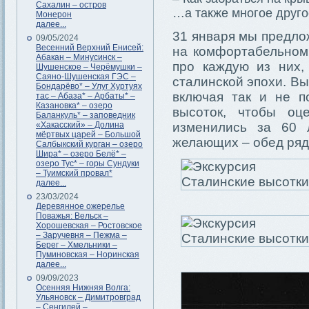
Сахалин – остров
…а также многое друго
Монерон
далее...
31 января мы предло
09/05/2024
Весенний Верхний Енисей:
на комфортабельном 
Абакан – Минусинск –
про каждую из них,
Шушенское – Черёмушки –
Саяно-Шушенская ГЭС –
сталинской эпохи. Вы
Бондарёво* – Улуг Хуртуях
включая так и не п
тас – Абаза* – Арбаты* –
Казановка* – озеро
высоток, чтобы оц
Баланкуль* – заповедник
«Хакасский» – Долина
изменились за 60 
мёртвых царей – Большой
желающих – обед рядо
Салбыкский курган – озеро
Шира* – озеро Белё* –
озеро Тус* – горы Сундуки
– Туимский провал*
далее...
23/03/2024
Деревянное ожерелье
Поважья: Вельск –
Хорошевская – Ростовское
– Заручевня – Пежма –
Берег – Хмельники –
Пуминовская – Норинская
далее...
09/09/2023
Осенняя Нижняя Волга:
Ульяновск – Димитровград
– Сенгилей –