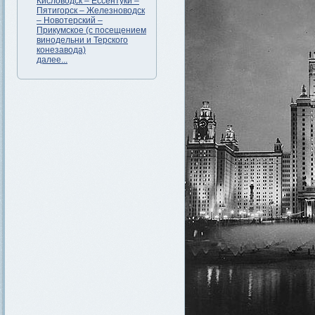
Кисловодск – Ессентуки –
Пятигорск – Железноводск
– Новотерский –
Прикумское (с посещением
винодельни и Терского
конезавода)
далее...