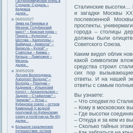
Гастрономическая осень в
Суздале: Суздаль –
Сталинские высотки… 
Кидекша
и загадки Москвы XX
далее...
послевоенной Москвы
06/03/2027
Зима на Пинежье и
проспекты, универмаги
Мезени: Голубинский
города – столицы де
карст* – Красная горка –
Пинега – Кулогора* –
должны были олицетв
Шотова – Карпогоры –
Советского Союза.
Ваймуша – Кеврола* –
Веркола – Кулой* –
Совполье – Кимжа –
Каким видел облик но
Кильца – Лампожня –
какой символизм влож
Мезень
далее...
средства строил стал
30/05/2026
сих пор вызывающие
Летняя Вологодчина:
ответы. И на нашей э
Аэропорт Вологда* –
Вологда – Прилуки –
ответы с самым полны
Кадников – Ильинский
погост – Архангельское –
Вы узнаете:
Заднее – Стафилово* –
Чирково* – Устье –
– Что сподвигло Стали
Кубенское озеро – остров
– Кому в московских вы
Каменный (с водной
прогулкой по Кубенскому
– Где высотки соединя
озеру и полётом на Як-40)
– Откуда и за кем из 
далее...
– Сколько тайных этаже
Большое сахалинское
путешествие: остров
– Как забраться на кр