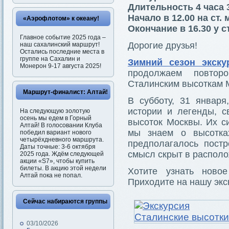
Длительность 4 часа 
Начало в 12.00 на ст.
«Аэрофлотом» к океану!
Окончание в 16.30 у с
Главное событие 2025 года –
Дорогие друзья!
наш сахалинский маршрут!
Остались последние места в
группе на Сахалин и
Зимний сезон экску
Монерон 9-17 августа 2025!
продолжаем повтор
Сталинским высоткам 
Маршрут-финалист: Алтай!
В субботу, 31 январ
истории и легенды, с
На следующую золотую
осень мы едем в Горный
высоток Москвы. Их с
Алтай! В голосовании Клуба
мы знаем о высотка
победил вариант нового
четырёхдневного маршрута.
предполагалось постр
Даты точные: 3-6 октября
смысл скрыт в распол
2025 года. Ждём следующей
акции «S7», чтобы купить
билеты. В акцию этой недели
Хотите узнать ново
Алтай пока не попал.
Приходите на нашу экс
Сейчас набираются группы
03/10/2026