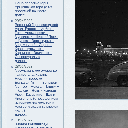
Сенгилеевские горы –
Арбугинская гора (с т/х
прогулкой по Волге)
далее...
29/04/2023
Весенний Горнозаводской
Урал: Туринск – Ирбит –
Реж – Арамашево* –
Мурзинка* – Нижний Тагил
– Кушва – Верхотурье –
Меркушино* – Серов –
Краснотурьинск –
Карпинск – Волчанск –
Североуральск
далее...
28/01/2023
Мусульманское ожерелье
Татарстана: Казань –
Нижняя Береске –
Большая Атня – Большой
Менгер – Мокша – Ташкичу
– Кшкар – Новый Кырлай –
Арск – Казылино – Шали –
Чистополь (с посещением
исторических мечетей и
мастер-классом татарской
кухни)
далее...
10/12/2022
Зимние Кавминводы: