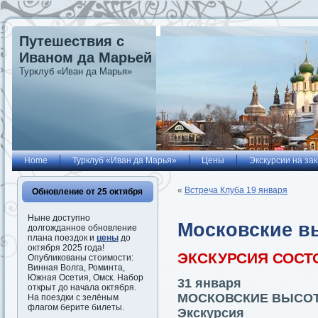
Путешествия с
Иваном да Марьей
Турклуб «Иван да Марья»
Home
Турклуб «Иван да Марья»
Цены
Экскурсии на зак
«
Встреча Клуба 19 января
Обновление от 25 октября
Ныне доступно
Московские вы
долгожданное обновление
плана поездок и
цены
до
октября 2025 года!
ЭКСКУРСИЯ СОСТ
Опубликованы стоимости:
Винная Волга, Роминта,
Южная Осетия, Омск. Набор
31 января
открыт до начала октября.
МОСКОВСКИЕ ВЫСОТ
На поездки с зелёным
флагом берите билеты.
Экскурсия