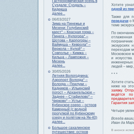
Гастрономическая осень в
Хотите узна
Суздале: Суздаль –
одной из пр
Кидекша
далее...
Также для п
06/03/2027
передачи
о М
Зима на Пинежье и
теме экскурс
Мезени: Голубинский
карст* – Красная горка –
По окончании
Пинега – Кулогора* –
отлаженная 
Шотова – Карпогоры –
пограничник
Ваймуша – Кеврола* –
экскурсиях 
Веркола – Кулой* –
переходам м
Совполье – Кимжа –
Московское м
Кильца – Лампожня –
и искусства
Мезень
инженерных 
далее...
людей – мир,
30/05/2026
* * *
Летняя Вологодчина:
Аэропорт Вологда* –
Хотите стать
Вологда – Прилуки –
ниже на это
Кадников – Ильинский
заявку. Отп
погост – Архангельское –
ведётся по
Заднее – Стафилово* –
предваритель
Чирково* – Устье –
Гарантия зап
Кубенское озеро – остров
Каменный (с водной
Четыре увлек
прогулкой по Кубенскому
озеру и полётом на Як-40)
Всегда ваши
далее...
Иван да Мар
Большое сахалинское
В анонсе испол
путешествие: остров