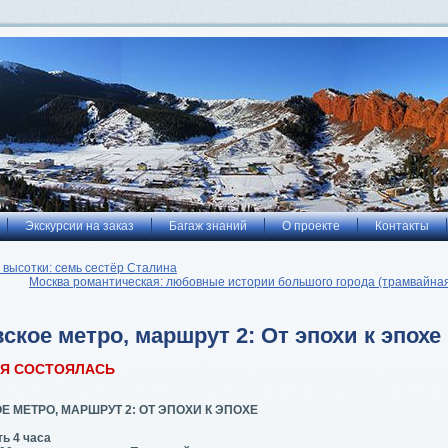
Экскурсии на заказ
Багаж знаний
О проекте
Контакты
 высотки: семь сестёр Сталина
Москва романтическая: любовные истории большого города (трамвайная
ское метро, маршрут 2: От эпохи к эпохе
ИЯ СОСТОЯЛАСЬ
 МЕТРО, МАРШРУТ 2: ОТ ЭПОХИ К ЭПОХЕ
ь 4 часа