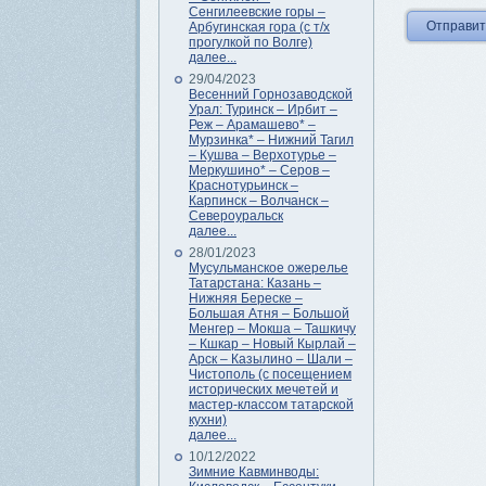
Сенгилеевские горы –
Арбугинская гора (с т/х
прогулкой по Волге)
далее...
29/04/2023
Весенний Горнозаводской
Урал: Туринск – Ирбит –
Реж – Арамашево* –
Мурзинка* – Нижний Тагил
– Кушва – Верхотурье –
Меркушино* – Серов –
Краснотурьинск –
Карпинск – Волчанск –
Североуральск
далее...
28/01/2023
Мусульманское ожерелье
Татарстана: Казань –
Нижняя Береске –
Большая Атня – Большой
Менгер – Мокша – Ташкичу
– Кшкар – Новый Кырлай –
Арск – Казылино – Шали –
Чистополь (с посещением
исторических мечетей и
мастер-классом татарской
кухни)
далее...
10/12/2022
Зимние Кавминводы: