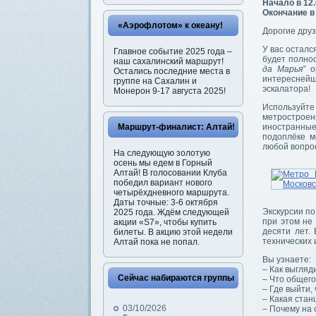
Начало в 12
Окончание в
«Аэрофлотом» к океану!
Дорогие друз
У вас осталс
Главное событие 2025 года –
будет полнос
наш сахалинский маршрут!
да Марья”
ор
Остались последние места в
интереснейш
группе на Сахалин и
эскалатора!
Монерон 9-17 августа 2025!
Используйте
метростроен
Маршрут-финалист: Алтай!
иностранны
подоплёке ме
любой вопрос
На следующую золотую
осень мы едем в Горный
Алтай! В голосовании Клуба
победил вариант нового
четырёхдневного маршрута.
Даты точные: 3-6 октября
Экскурсии по
2025 года. Ждём следующей
при этом не
акции «S7», чтобы купить
десяти лет.
билеты. В акцию этой недели
технических 
Алтай пока не попал.
Вы узнаете:
– Как выгляд
Сейчас набираются группы
– Что общего
– Где выйти,
– Какая ста
03/10/2026
– Почему на 