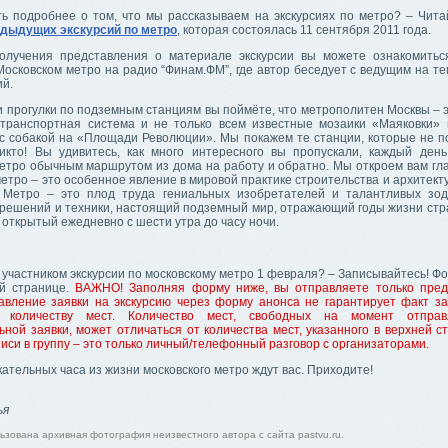
ть подробнее о том, что мы рассказываем на экскурсиях по метро? – Чит
едыдущих экскурсий по метро
, которая состоялась 11 сентября 2011 года.
олучения представления о материале экскурсии вы можете ознакомить
осковском метро на радио “Финам.ФМ”, где автор беседует с ведущим на те
ий.
 прогулки по подземным станциям вы поймёте, что метрополитен Москвы – э
транспортная система и не только всем известные мозаики «Маяковки»
 с собакой на «Площади Революции». Мы покажем те станции, которые не п
никто! Вы удивитесь, как много интересного вы пропускали, каждый ден
етро обычным маршрутом из дома на работу и обратно. Мы откроем вам глаз
етро – это особенное явление в мировой практике строительства и архитект
. Метро – это плод труда гениальных изобретателей и талантливых зод
решений и техники, настоящий подземный мир, отражающий годы жизни стр
 открытый ежедневно с шести утра до часу ночи.
 участником экскурсии по московскому метро 1 февраля? – Записывайтесь! Ф
й странице.
ВАЖНО! Заполняя форму ниже, вы отправляете только пред
равление заявки на экскурсию через форму анонса не гарантирует факт за
 количеству мест. Количество мест, свободных на момент отпра
ной заявки, может отличаться от количества мест, указанного в верхней с
иси в группу – это только личный/телефонный разговор с организаторами.
ательных часа из жизни московского метро ждут вас. Приходите!
,
ья
ьзована архивная фотография неизвестного автора с сайта pastvu.ru.