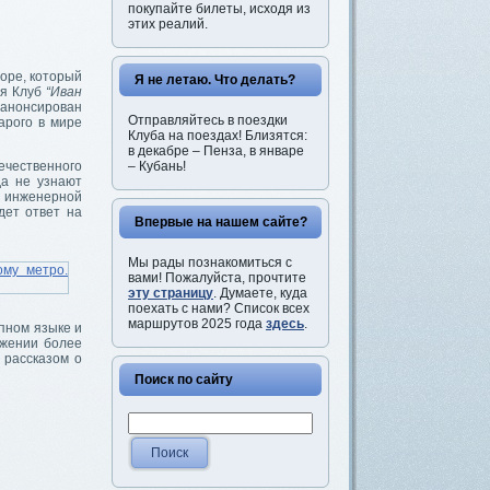
покупайте билеты, исходя из
этих реалий.
торе, который
Я не летаю. Что делать?
ля Клуб
“Иван
анонсирован
Отправляйтесь в поездки
арого в мире
Клуба на поездах! Близятся:
в декабре – Пенза, в январе
– Кубань!
ечественного
да не узнают
 инженерной
дет ответ на
Впервые на нашем сайте?
Мы рады познакомиться с
вами! Пожалуйста, прочтите
эту страницу
. Думаете, куда
поехать с нами? Список всех
маршрутов 2025 года
здесь
.
упном языке и
яжении более
 рассказом о
Поиск по сайту