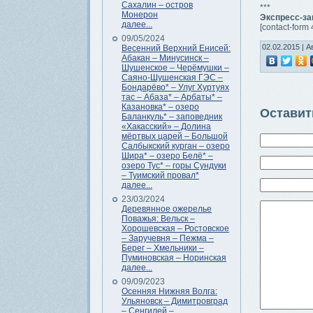
Сахалин – остров
***
Монерон
Экспресс-за
далее...
[contact-form
09/05/2024
02.02.2015 | А
Весенний Верхний Енисей:
Абакан – Минусинск –
Шушенское – Черёмушки –
Саяно-Шушенская ГЭС –
Бондарёво* – Улуг Хуртуях
тас – Абаза* – Арбаты* –
Казановка* – озеро
Оставит
Баланкуль* – заповедник
«Хакасский» – Долина
мёртвых царей – Большой
Салбыкский курган – озеро
Шира* – озеро Белё* –
озеро Тус* – горы Сундуки
– Туимский провал*
далее...
23/03/2024
Деревянное ожерелье
Поважья: Вельск –
Хорошевская – Ростовское
– Заручевня – Пежма –
Берег – Хмельники –
Пуминовская – Норинская
далее...
09/09/2023
Осенняя Нижняя Волга:
Ульяновск – Димитровград
– Сенгилей –