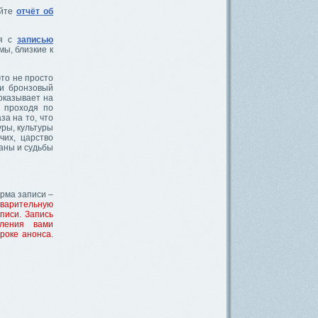
айте
отчёт об
ся с
записью
мы, близкие к
то не просто
 и бронзовый
оказывает на
ь проходя по
а на то, что
уры, культуры
чих, царство
аны и судьбы
орма записи –
варительную
писи. Запись
вления вами
троке анонса.