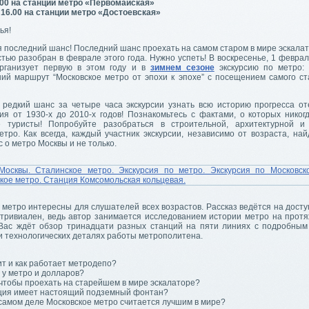
.00 на станции метро «Первомайская»
 16.00 на станции метро «Достоевская»
ья!
я последний шанс! Последний шанс проехать на самом старом в мире эскала
тью разобран в феврале этого года. Нужно успеть! В воскресенье, 1 февра
ганизует первую в этом году и в
зимнем сезоне
экскурсию по метро: 
ий маршрут “Московское метро от эпохи к эпохе” с посещением самого ст
 редкий шанс за четыре часа экскурсии узнать всю историю прогресса от
ия от 1930-х до 2010-х годов! Познакомьтесь с фактами, о которых никог
е туристы! Попробуйте разобраться в строительной, архитектурной и
тро. Как всегда, каждый участник экскурсии, независимо от возраста, най
 о метро Москвы и не только.
 метро интересны для слушателей всех возрастов. Рассказ ведётся на дост
 тривиален, ведь автор занимается исследованием истории метро на прот
 Вас ждёт обзор тринадцати разных станций на пяти линиях с подробным
и технологических деталях работы метрополитена.
ит и как работает метродепо?
 у метро и долларов?
 чтобы проехать на старейшем в мире эскалаторе?
нция имеет настоящий подземный фонтан?
самом деле Московское метро считается лучшим в мире?