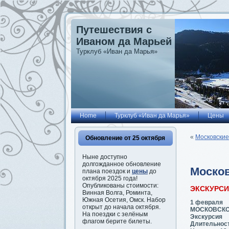
Путешествия с
Иваном да Марьей
Турклуб «Иван да Марья»
Home
Турклуб «Иван да Марья»
Цены
«
Московские
Обновление от 25 октября
Ныне доступно
долгожданное обновление
Москов
плана поездок и
цены
до
октября 2025 года!
Опубликованы стоимости:
ЭКСКУРС
Винная Волга, Роминта,
Южная Осетия, Омск. Набор
1 февраля
открыт до начала октября.
МОСКОВСКОЕ
На поездки с зелёным
Экскурсия
флагом берите билеты.
Длительност