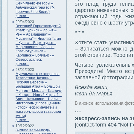
это плод труда гениа
Сенгилеевские горы –
Арбугинская гора (с т/х
царство инженерных р
прогулкой по Волге)
отражающий годы жиз
далее...
29/04/2023
ежедневно с шести утра
Весенний Горнозаводской
Урал: Туринск – Ирбит –
* * *
Реж – Арамашево* –
Мурзинка* – Нижний Тагил
Хотите стать участник
– Кушва – Верхотурье –
Меркушино* – Серов –
– Записаться можно д
Краснотурьинск –
этой странице. Торопит
Карпинск – Волчанск –
Североуральск
далее...
Четыре увлекательных
28/01/2023
Приходите! Место вст
Мусульманское ожерелье
заглавной фотографии
Татарстана: Казань –
Нижняя Береске –
Большая Атня – Большой
Всегда ваши,
Менгер – Мокша – Ташкичу
Иван да Марья
– Кшкар – Новый Кырлай –
Арск – Казылино – Шали –
В анонсе использована фот
Чистополь (с посещением
исторических мечетей и
***
мастер-классом татарской
кухни)
Экспресс-запись на 
далее...
[contact-form 404 "Not F
10/12/2022
Зимние Кавминводы: