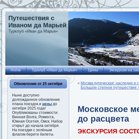
Путешествия с
Иваном да Марьей
Турклуб «Иван да Марья»
Home
Турклуб «Иван да Марья»
Цены
Экскурсии на зак
«
Москва купеческая: наследие и 
Обновление от 25 октября
Большое степное путешествие: С
Ныне доступно
долгожданное обновление
плана поездок и
цены
до
Московское ме
октября 2025 года!
Опубликованы стоимости:
до расцвета
Винная Волга, Роминта,
Южная Осетия, Омск. Набор
открыт до начала октября.
ЭКСКУРСИЯ СОСТ
На поездки с зелёным
флагом берите билеты.