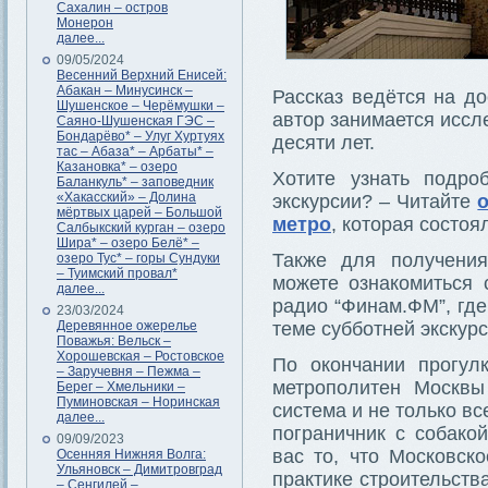
Сахалин – остров
Монерон
далее...
09/05/2024
Весенний Верхний Енисей:
Абакан – Минусинск –
Рассказ ведётся на до
Шушенское – Черёмушки –
автор занимается иссл
Саяно-Шушенская ГЭС –
Бондарёво* – Улуг Хуртуях
десяти лет.
тас – Абаза* – Арбаты* –
Казановка* – озеро
Хотите узнать подро
Баланкуль* – заповедник
«Хакасский» – Долина
экскурсии? – Читайте
мёртвых царей – Большой
метро
, которая состоя
Салбыкский курган – озеро
Шира* – озеро Белё* –
Также для получения
озеро Тус* – горы Сундуки
– Туимский провал*
можете ознакомиться
далее...
радио “Финам.ФМ”, где
23/03/2024
Деревянное ожерелье
теме субботней экскурс
Поважья: Вельск –
Хорошевская – Ростовское
По окончании прогул
– Заручевня – Пежма –
метрополитен Москвы
Берег – Хмельники –
Пуминовская – Норинская
система и не только в
далее...
пограничник с собак
09/09/2023
вас то, что Московск
Осенняя Нижняя Волга:
Ульяновск – Димитровград
практике строительства
– Сенгилей –