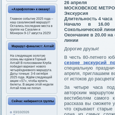
26 апреля
МОСКОВСКОЕ МЕТРО,
«Аэрофлотом» к океану!
Экскурсия
Длительность 4 часа
Главное событие 2025 года –
наш сахалинский маршрут!
Начало в 16.00 
Остались последние места в
Сокольнической лин
группе на Сахалин и
Монерон 9-17 августа 2025!
Окончание в 20.00 н
линии
Маршрут-финалист: Алтай!
Дорогие друзья!
На следующую золотую
В честь 80-летнего ю
осень мы едем в Горный
сезоне экскурсий п
Алтай! В голосовании Клуба
победил вариант нового
специальную празднич
четырёхдневного маршрута.
апреля, приглашаем в
Даты точные: 3-6 октября
2025 года. Ждём следующей
от истоков до расцвета”
акции «S7», чтобы купить
билеты. В акцию этой недели
За четыре часа под
Алтай пока не попал.
авторским маршрутом
вестибюлям самого к
Сейчас набираются группы
рассказа вы сможете у
что скрывают старые 
03/10/2026
одна из самых слож