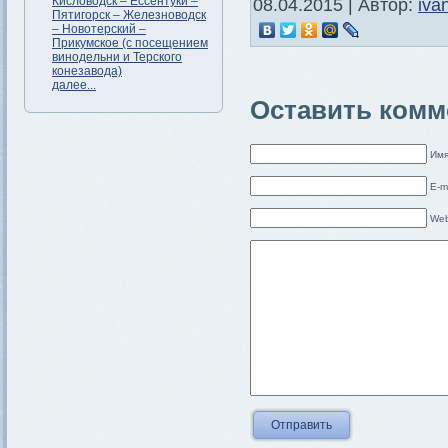
Кисловодск – Ессентуки –
08.04.2015 | Автор:
iva
Пятигорск – Железноводск
– Новотерский –
Прикумское (с посещением
винодельни и Терского
конезавода)
далее...
Оставить комм
Имя
E-m
Web