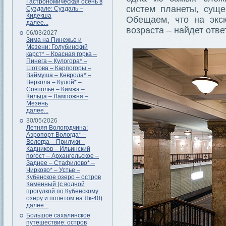
Гастрономическая осень в
систем планеты, суще
Суздале: Суздаль –
Кидекша
Обещаем, что на экс
далее...
возраста – найдет отве
06/03/2027
Зима на Пинежье и
Мезени: Голубинский
карст* – Красная горка –
Пинега – Кулогора* –
Шотова – Карпогоры –
Ваймуша – Кеврола* –
Веркола – Кулой* –
Совполье – Кимжа –
Кильца – Лампожня –
Мезень
далее...
30/05/2026
Летняя Вологодчина:
Аэропорт Вологда* –
Вологда – Прилуки –
Кадников – Ильинский
погост – Архангельское –
Заднее – Стафилово* –
Чирково* – Устье –
Кубенское озеро – остров
Каменный (с водной
прогулкой по Кубенскому
озеру и полётом на Як-40)
далее...
Большое сахалинское
путешествие: остров