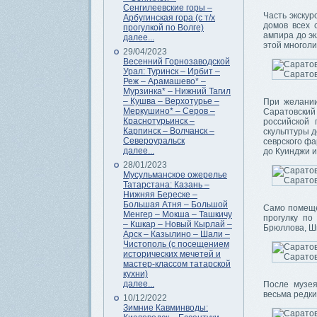
Сенгилеевские горы –
Часть экску
Арбугинская гора (с т/х
домов всех 
прогулкой по Волге)
ампира до эк
далее...
этой многоли
29/04/2023
Весенний Горнозаводской
Урал: Туринск – Ирбит –
Реж – Арамашево* –
Мурзинка* – Нижний Тагил
– Кушва – Верхотурье –
При желани
Меркушино* – Серов –
Саратовский
Краснотурьинск –
российской 
Карпинск – Волчанск –
скульптуры д
Североуральск
севрского фа
далее...
до Куинджи и
28/01/2023
Мусульманское ожерелье
Татарстана: Казань –
Нижняя Береске –
Большая Атня – Большой
Само помеще
Менгер – Мокша – Ташкичу
прогулку по
– Кшкар – Новый Кырлай –
Брюллова, Ш
Арск – Казылино – Шали –
Чистополь (с посещением
исторических мечетей и
мастер-классом татарской
кухни)
далее...
После музея
весьма редк
10/12/2022
Зимние Кавминводы: