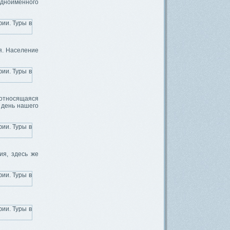
одноимённого
я. Население
 относящаяся
й день нашего
ия, здесь же