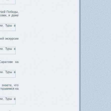
узей Победы,
овки, и даже
ей экскурсии
Саратове на
 знаете, что
тправимся на