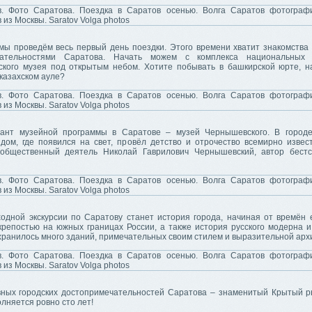
мы проведём весь первый день поездки. Этого времени хватит знакомства
чательностями Саратова. Начать можем с комплекса национальных
ского музея под открытым небом. Хотите побывать в башкирской юрте, н
 казахском ауле?
ант музейной программы в Саратове – музей Чернышевского. В городе
дом, где появился на свет, провёл детство и отрочество всемирно извес
общественный деятель Николай Гаврилович Чернышевский, автор бестс
одной экскурсии по Саратову станет история города, начиная от времён 
крепостью на южных границах России, а также история русского модерна и 
ранилось много зданий, примечательных своим стилем и выразительной арх
вных городских достопримечательностей Саратова – знаменитый Крытый р
олняется ровно сто лет!