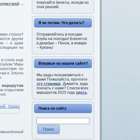
покупайте билеты, исходя из
ВОЛЖСКИЙ –
этих реалий.
Я не летаю. Что делать?
Отправляйтесь в поездки
мире страна?
Клуба на поездах! Близятся:
аются другие
в декабре – Пенза, в январе
ии – и даже
– Кубань!
кспедиции на
а в степи ещё
Впервые на нашем сайте?
 Клубом “Иван
тешествие по
чак и Эльтон
Мы рады познакомиться с
о.
вами! Пожалуйста, прочтите
эту страницу
. Думаете, куда
 маршрутом
поехать с нами? Список всех
ым открытием
маршрутов 2025 года
здесь
.
нсе.
Поиск по сайту
промышленный