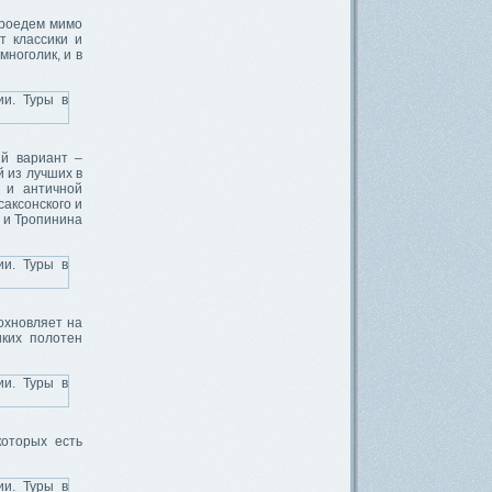
проедем мимо
т классики и
многолик, и в
й вариант –
 из лучших в
к и античной
саксонского и
о и Тропинина
охновляет на
иких полотен
которых есть