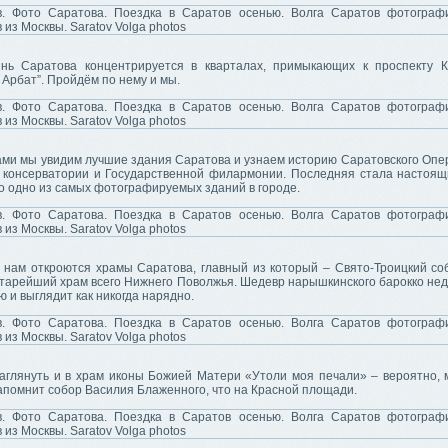
нь Саратова концентрируется в кварталах, примыкающих к проспекту 
 Арбат”. Пройдём по нему и мы.
ами мы увидим лучшие здания Саратова и узнаем историю Саратовского Опер
 консерватории и Государственной филармонии. Последняя стала настоя
о одно из самых фотографируемых зданий в городе.
и нам откроются храмы Саратова, главный из который – Свято-Троицкий соб
старейший храм всего Нижнего Поволжья. Шедевр нарышкинского барокко не
 и выглядит как никогда нарядно.
аглянуть и в храм иконы Божией Матери «Утоли моя печали» – вероятно, 
апомнит собор Василия Блаженного, что на Красной площади.