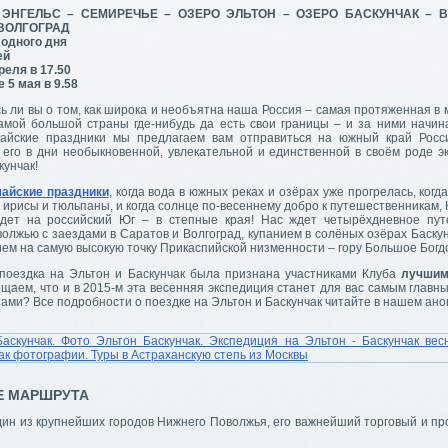
 ЭНГЕЛЬС – СЕМИРЕЧЬЕ – ОЗЕРО ЭЛЬТОН – ОЗЕРО БАСКУНЧАК – 
 ВОЛГОГРАД
одного дня
ей
реля в 17.50
 5 мая в 9.58
 ли вы о том, как широка и необъятна наша Россия – самая протяженная в 
амой большой страны где-нибудь да есть свои границы – и за ними начин
айские праздники мы предлагаем вам отправиться на южный край Росс
 его в дни необыкновенной, увлекательной и единственной в своём роде э
кунчак!
айские праздники
, когда вода в южных реках и озёрах уже прогрелась, когд
 ирисы и тюльпаны, и когда солнце по-весеннему добро к путешественникам,
дет на российский Юг – в степные края! Нас ждет четырёхдневное пу
лжью с заездами в Саратов и Волгоград, купанием в солёных озёрах Баскун
ем на самую высокую точку Прикаспийской низменности – гору Большое Богд
 поездка на Эльтон и Баскунчак была признана участниками Клуба
лучшим
ещаем, что и в 2015-м эта весенняя экспедиция станет для вас самым главн
 нами? Все подробности о поездке на Эльтон и Баскунчак читайте в нашем ано
Е МАРШРУТА
дин из крупнейших городов Нижнего Поволжья, его важнейший торговый и 