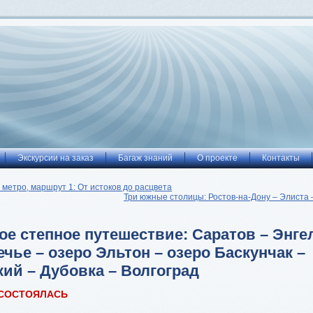
Экскурсии на заказ
Багаж знаний
О проекте
Контакты
 метро, маршрут 1: От истоков до расцвета
Три южные столицы: Ростов-на-Дону – Элиста 
е степное путешествие: Саратов – Энге
чье – озеро Эльтон – озеро Баскунчак –
ий – Дубовка – Волгоград
 СОСТОЯЛАСЬ