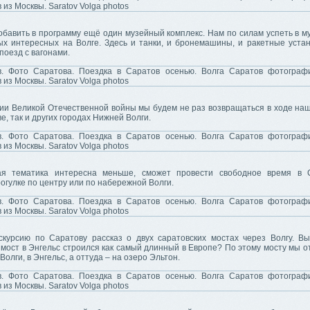
бавить в программу ещё один музейный комплекс. Нам по силам успеть в м
ых интересных на Волге. Здесь и танки, и бронемашины, и ракетные устан
оезд с вагонами.
рии Великой Отечественной войны мы будем не раз возвращаться в ходе наш
ве, так и других городах Нижней Волги.
ая тематика интересна меньше, сможет провести свободное время в 
огулке по центру или по набережной Волги.
скурсию по Саратову рассказ о двух саратовских мостах через Волгу. Вы
мост в Энгельс строился как самый длинный в Европе? По этому мосту мы о
Волги, в Энгельс, а оттуда – на озеро Эльтон.