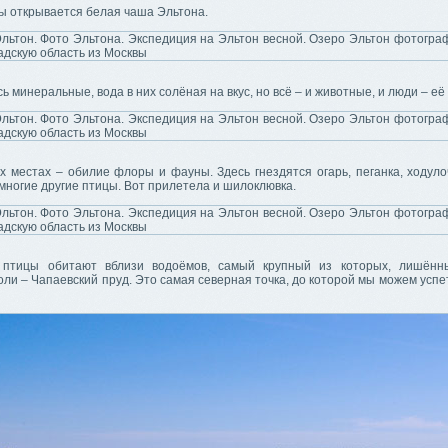
ы открывается белая чаша Эльтона.
сь минеральные, вода в них солёная на вкус, но всё – и животные, и люди – её
х местах – обилие флоры и фауны. Здесь гнездятся огарь, пеганка, ходуло
многие другие птицы. Вот прилетела и шилоклювка.
 птицы обитают вблизи водоёмов, самый крупный из которых, лишённ
оли – Чапаевский пруд. Это самая северная точка, до которой мы можем успе