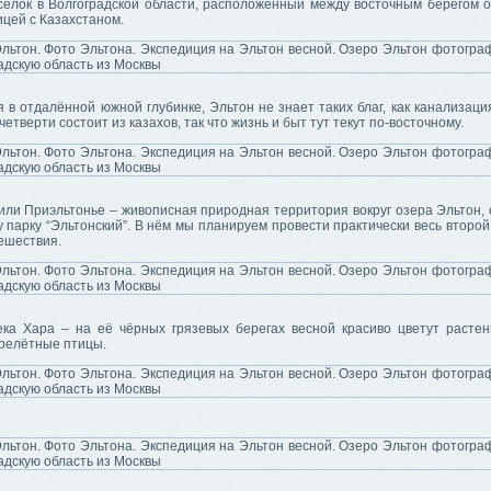
ёлок в Волгоградской области, расположенный между восточным берегом 
ицей с Казахстаном.
в отдалённой южной глубинке, Эльтон не знает таких благ, как канализаци
четверти состоит из казахов, так что жизнь и быт тут текут по-восточному.
 или Приэльтонье – живописная природная территория вокруг озера Эльтон,
 парку “Эльтонский”. В нём мы планируем провести практически весь второ
ешествия.
ека Хара – на её чёрных грязевых берегах весной красиво цветут растен
ерелётные птицы.