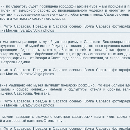
рсии по Саратову будет посвящена городской архитектуре – мы пройдём и 
стилей, от вычурного барокко до провинциального модерна и неоготики, о
лектики и современного хай-тека – как и любой южный город, Саратов очень 
кости и контрастах состоит его красота.
и мы можем расширить музейную программу в Саратове. Беспроигрышны
 художественный музей имени Радищева, коллекция которого признана одной
провинции. Здесь есть, кажется, абсолютно всё: от помпейских фресо
о картин художников барбизонской школы, от русских старопечатных книг до 
рфора; картины – от Вазари и Бассано до Коро и Монтичелли, от Кипренског
 Петрова-Водкина.
ние Радищевского музея выглядит по-царски роскошно, что ещё больше вд
 залам и осмотр коллекций мебели и скульптуры, стекла и бронзы, вел
ишкина, Саврасова, Левитана.
 можем завершить экскурсию осмотров саратовских памятников, среди 
ий и интересный памятник Столыпину…