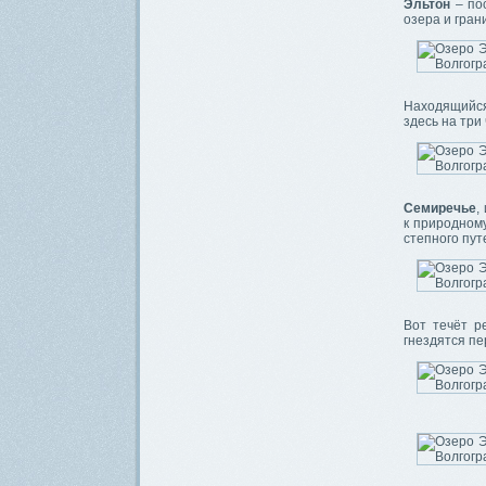
Эльтон
– пос
озера и гран
Находящийся 
здесь на три 
Семиречье
,
к природному
степного пут
Вот течёт р
гнездятся п