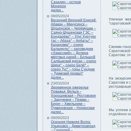
Сахалин – остров
Монерон
далее...
09/05/2024
Уличная жиз
Весенний Верхний Енисей:
“саратовский
Абакан – Минусинск –
Шушенское – Черёмушки –
Саяно-Шушенская ГЭС –
Бондарёво* – Улуг Хуртуях
тас – Абаза* – Арбаты* –
Казановка* – озеро
Своими глаз
Баланкуль* – заповедник
Саратовской
«Хакасский» – Долина
Саратова: эт
мёртвых царей – Большой
Салбыкский курган – озеро
Шира* – озеро Белё* –
озеро Тус* – горы Сундуки
– Туимский провал*
далее...
На экскурси
Саратова и 
23/03/2024
рестраврацию
Деревянное ожерелье
Поважья: Вельск –
Хорошевская – Ростовское
– Заручевня – Пежма –
Берег – Хмельники –
Пуминовская – Норинская
Мы успеем з
далее...
отдалённо н
09/09/2023
Осенняя Нижняя Волга:
Ульяновск – Димитровград
– Сенгилей –