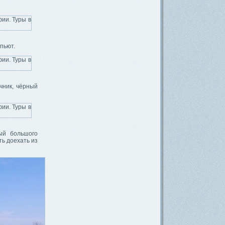
 пьют.
чник, чёрный
ый большого
ть доехать из