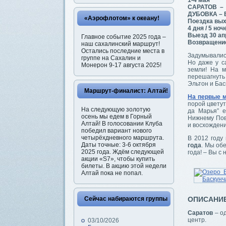
1-4 мая
САРАТОВ –
ДУБОВКА –
«Аэрофлотом» к океану!
Поездка вых
4 дня / 5 ноч
Выезд 30 ап
Главное событие 2025 года –
Возвращение
наш сахалинский маршрут!
Остались последние места в
Задумывались
группе на Сахалин и
Но даже у с
Монерон 9-17 августа 2025!
земли! На м
перешагнуть
Эльтон и Бас
Маршрут-финалист: Алтай!
На первые м
порой цветут
На следующую золотую
да Марья” е
осень мы едем в Горный
Нижнему Пово
Алтай! В голосовании Клуба
и восхождени
победил вариант нового
четырёхдневного маршрута.
В 2012 году
Даты точные: 3-6 октября
года
. Мы об
2025 года. Ждём следующей
года! – Вы с
акции «S7», чтобы купить
билеты. В акцию этой недели
Алтай пока не попал.
Сейчас набираются группы
ОПИСАНИ
Саратов
– о
центр.
03/10/2026