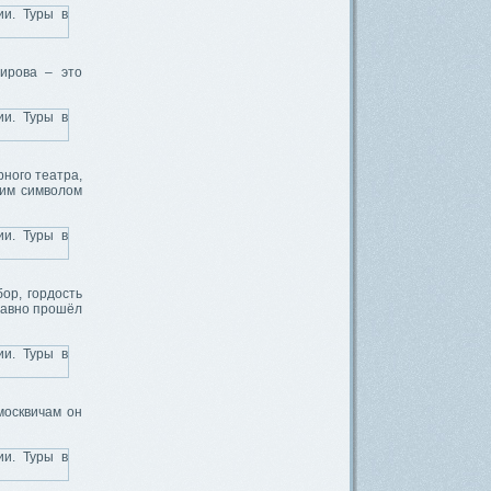
Кирова – это
ного театра,
щим символом
ор, гордость
давно прошёл
москвичам он