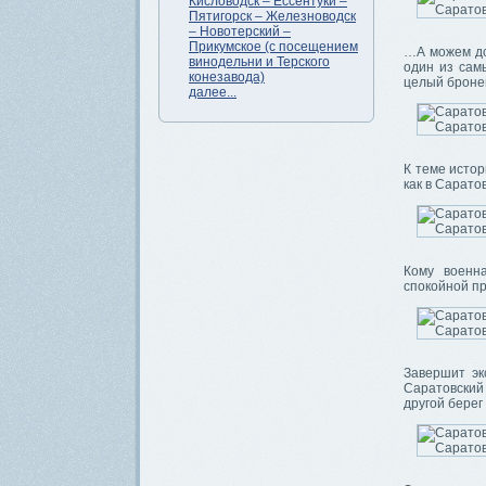
Кисловодск – Ессентуки –
Пятигорск – Железноводск
– Новотерский –
Прикумское (с посещением
…А можем до
винодельни и Терского
один из сам
конезавода)
целый бронеп
далее...
К теме исто
как в Сарато
Кому военн
спокойной пр
Завершит эк
Саратовский 
другой берег 