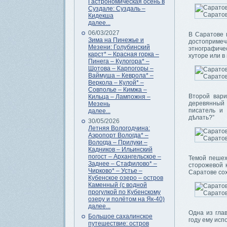
Гастрономическая осень в
Суздале: Суздаль –
Кидекша
далее...
06/03/2027
В Саратове 
Зима на Пинежье и
достоприме
Мезени: Голубинский
этнографиче
карст* – Красная горка –
хуторе или в
Пинега – Кулогора* –
Шотова – Карпогоры –
Ваймуша – Кеврола* –
Веркола – Кулой* –
Совполье – Кимжа –
Второй вари
Кильца – Лампожня –
деревянный 
Мезень
писатель и 
далее...
дѣлать?”
30/05/2026
Летняя Вологодчина:
Аэропорт Вологда* –
Вологда – Прилуки –
Кадников – Ильинский
погост – Архангельское –
Темой пешех
Заднее – Стафилово* –
сторожевой 
Чирково* – Устье –
Саратове сох
Кубенское озеро – остров
Каменный (с водной
прогулкой по Кубенскому
озеру и полётом на Як-40)
далее...
Одна из гла
Большое сахалинское
году ему исп
путешествие: остров