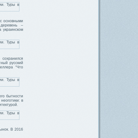
 с основными
 деревень –
а украинском
 сохранился
тный русский
еллера “Что
его бытности
неоготики: в
итектурой.
ынок. В 2016