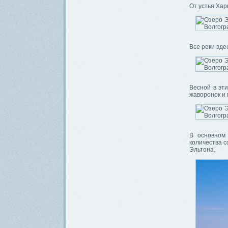
От устья Хар
Все реки зде
Весной в эти
жаворонок и 
В основном
количества с
Эльтона.