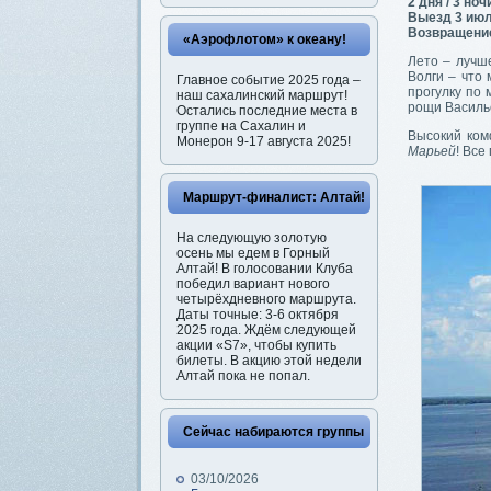
2 дня / 3 ноч
Выезд 3 июл
Возвращение
«Аэрофлотом» к океану!
Лето – лучш
Волги – что
Главное событие 2025 года –
прогулку по
наш сахалинский маршрут!
рощи Василь
Остались последние места в
группе на Сахалин и
Высокий ком
Монерон 9-17 августа 2025!
Марьей
! Все
Маршрут-финалист: Алтай!
На следующую золотую
осень мы едем в Горный
Алтай! В голосовании Клуба
победил вариант нового
четырёхдневного маршрута.
Даты точные: 3-6 октября
2025 года. Ждём следующей
акции «S7», чтобы купить
билеты. В акцию этой недели
Алтай пока не попал.
Сейчас набираются группы
03/10/2026