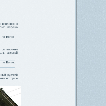
м особняке с
го: искусно
тся высоким
толь высокой
нный русский
мним историю