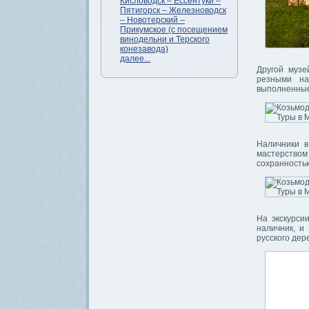
Кисловодск – Ессентуки –
Пятигорск – Железноводск
– Новотерский –
Прикумское (с посещением
винодельни и Терского
конезавода)
далее...
Другой музе
резными на
выполненные 
Наличники в
мастерством
сохранностью
На экскурси
наличник, и
русского дер