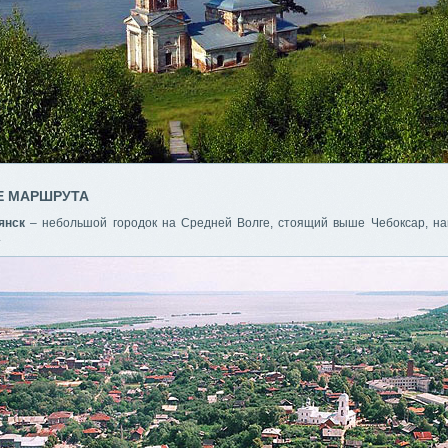
Е МАРШРУТА
янск
– небольшой городок на Средней Волге, стоящий выше Чебоксар, на
.