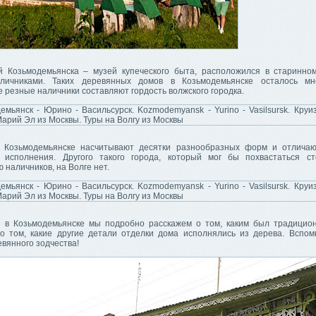
й Козьмодемьянска – музей купеческого быта, расположился в старинно
личниками. Таких деревянных домов в Козьмодемьянске осталось мно
резные наличники составляют гордость волжского городка.
 Козьмодемьянске насчитывают десятки разнообразных форм и отличаю
 исполнения. Другого такого города, который мог бы похвастаться с
 наличников, на Волге нет.
и в Козьмодемьянске мы подробно расскажем о том, каким был традицио
 о том, какие другие детали отделки дома исполнялись из дерева. Вспо
евянного зодчества!