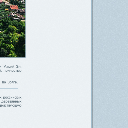
ки Марий Эл.
й, полностью
х российских
и деревянных
 действующую