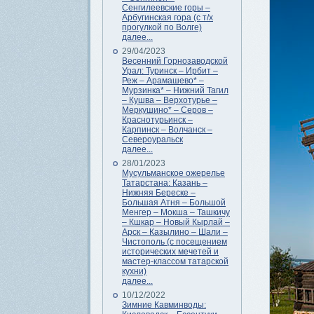
Сенгилеевские горы –
Арбугинская гора (с т/х
прогулкой по Волге)
далее...
29/04/2023
Весенний Горнозаводской
Урал: Туринск – Ирбит –
Реж – Арамашево* –
Мурзинка* – Нижний Тагил
– Кушва – Верхотурье –
Меркушино* – Серов –
Краснотурьинск –
Карпинск – Волчанск –
Североуральск
далее...
28/01/2023
Мусульманское ожерелье
Татарстана: Казань –
Нижняя Береске –
Большая Атня – Большой
Менгер – Мокша – Ташкичу
– Кшкар – Новый Кырлай –
Арск – Казылино – Шали –
Чистополь (с посещением
исторических мечетей и
мастер-классом татарской
кухни)
далее...
10/12/2022
Зимние Кавминводы: