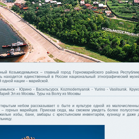
ный Козьмодемьянск – главный город Горномарийского района Республи
ь находится единственный в России национальный этнографический музе
 одной нации – марийской.
ткрытым небом рассказывает о быте и культуре одной из малочисленны
 – горных марийцев. Приехав сюда, мы сможем увидеть более полусотн
жилые избы, бани, амбары с крестьянским инвентарём, кузницу и даже
льницу.