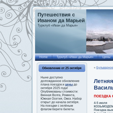
Путешествия с
Иваном да Марьей
Турклуб «Иван да Марья»
Home
Турклуб «Иван да Марья»
Цены
«
Бульварное
Обновление от 25 октября
Ныне доступно
Летняя
долгожданное обновление
плана поездок и
цены
до
Василь
октября 2025 года!
Опубликованы стоимости:
Винная Волга, Роминта,
ПОЕЗДКА
Южная Осетия, Омск. Набор
открыт до начала октября.
4-5 июля
На поездки с зелёным
КОЗЬМОДЕМ
флагом берите билеты.
Поездка вых