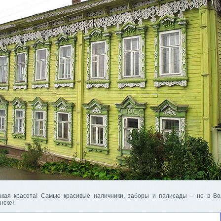
акая красота! Самые красивые наличники, заборы и палисады – не в Во
нске!