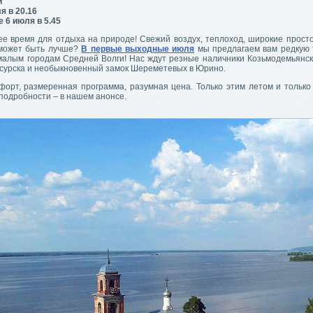
и
я в 20.16
 6 июля в 5.45
ее время для отдыха на природе! Свежий воздух, теплоход, широкие прост
 может быть лучше?
В первые выходные июля
мы предлагаем вам редкую
 малым городам Средней Волги! Нас ждут резные наличники Козьмодемьянск
сурска и необыкновенный замок Шереметевых в Юрино.
форт, размеренная программа, разумная цена. Только этим летом и только
 подробности – в нашем анонсе.