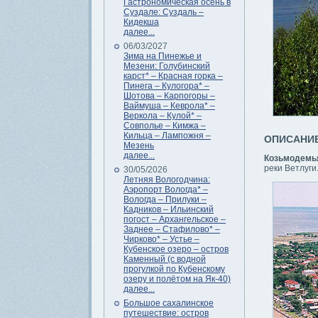
Гастрономическая осень в
Суздале: Суздаль –
Кидекша
далее...
06/03/2027
Зима на Пинежье и
Мезени: Голубинский
карст* – Красная горка –
Пинега – Кулогора* –
Шотова – Карпогоры –
Ваймуша – Кеврола* –
Веркола – Кулой* –
Совполье – Кимжа –
Кильца – Лампожня –
ОПИСАНИ
Мезень
далее...
Козьмодемь
реки Ветлуги
30/05/2026
Летняя Вологодчина:
Аэропорт Вологда* –
Вологда – Прилуки –
Кадников – Ильинский
погост – Архангельское –
Заднее – Стафилово* –
Чирково* – Устье –
Кубенское озеро – остров
Каменный (с водной
прогулкой по Кубенскому
озеру и полётом на Як-40)
далее...
Большое сахалинское
путешествие: остров