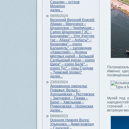
Сахалин – остров
Монерон
далее...
09/05/2024
Весенний Верхний Енисей:
Абакан – Минусинск –
Шушенское – Черёмушки –
Саяно-Шушенская ГЭС –
Бондарёво* – Улуг Хуртуях
тас – Абаза* – Арбаты* –
Казановка* – озеро
Баланкуль* – заповедник
«Хакасский» – Долина
мёртвых царей – Большой
Салбыкский курган – озеро
Шира* – озеро Белё* –
Патриархаль
озеро Тус* – горы Сундуки
Именно здес
– Туимский провал*
посвящённый
далее...
23/03/2024
Деревянное ожерелье
Поважья: Вельск –
Хорошевская – Ростовское
– Заручевня – Пежма –
Музей под о
Берег – Хмельники –
народностей
Пуминовская – Норинская
строений – 
далее...
ветряную ме
09/09/2023
Осенняя Нижняя Волга:
Ульяновск – Димитровград
– Сенгилей –