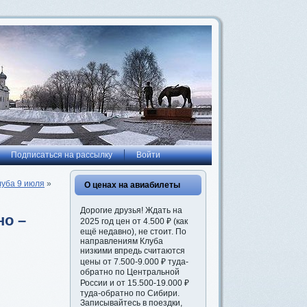
Подписаться на рассылку
Войти
луба 9 июля
»
О ценах на авиабилеты
Дорогие друзья! Ждать на
но –
2025 год цен от 4.500 ₽ (как
ещё недавно), не стоит. По
направлениям Клуба
низкими впредь считаются
цены от 7.500-9.000 ₽ туда-
обратно по Центральной
России и от 15.500-19.000 ₽
туда-обратно по Сибири.
Записывайтесь в поездки,