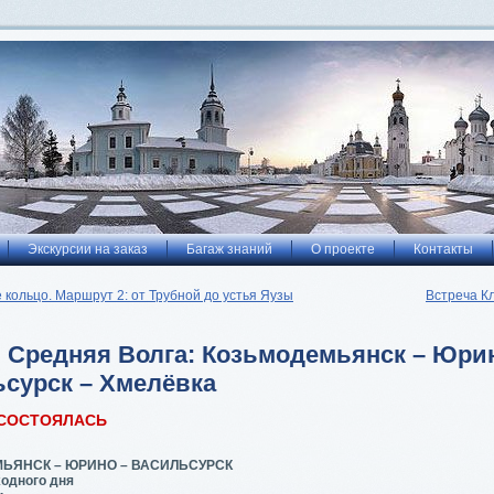
Экскурсии на заказ
Багаж знаний
О проекте
Контакты
 кольцо. Маршрут 2: от Трубной до устья Яузы
Встреча К
 Средняя Волга: Козьмодемьянск – Юри
сурск – Хмелёвка
 СОСТОЯЛАСЬ
ЬЯНСК – ЮРИНО – ВАСИЛЬСУРСК
одного дня