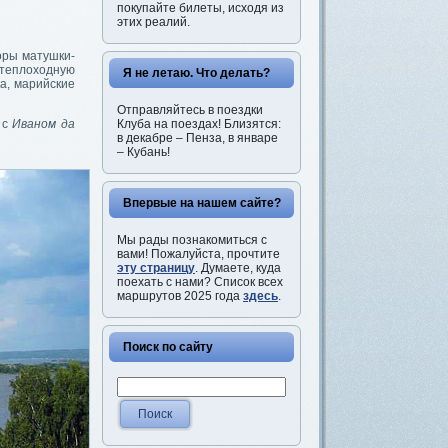
покупайте билеты, исходя из
этих реалий.
оры матушки-
 теплоходную
Я не летаю. Что делать?
а, марийские
Отправляйтесь в поездки
Клуба на поездах! Близятся:
 с
Иваном да
в декабре – Пенза, в январе
– Кубань!
Впервые на нашем сайте?
Мы рады познакомиться с
вами! Пожалуйста, прочтите
эту страницу
. Думаете, куда
поехать с нами? Список всех
маршрутов 2025 года
здесь
.
Поиск по сайту