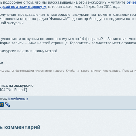
ь подробнее о том, что мы рассказываем на этой экскурсии? – Читайте
отчёт
урсий по этому маршруту
, которая состоялась 25 декабря 2011 года.
олучения представления о материале экскурсии вы можете ознакомить
осковском метро на радио “Финам.ФМ”, где автор беседует с ведущим на те
ной экскурсии.
 участником экскурсии по московскому метро 14 февраля? – Записаться мож
Форма записи – ниже на этой странице. Торопитесь! Количество мест огранич
экскурсии по сталинскому метро!
,
ья
льзованы фотографии участников нашего Клуба, а также снимки Александра Попова 
пись на экскурсию
 404 "Not Found"]
втор:
ivan-da-maria
ь комментарий