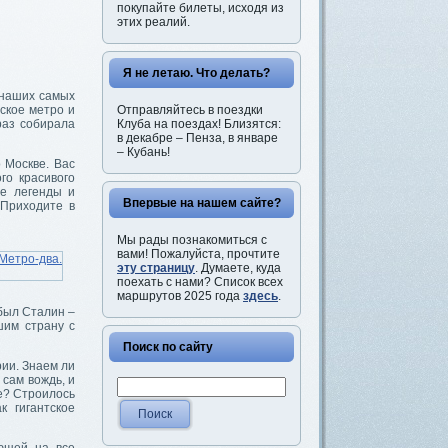
покупайте билеты, исходя из
этих реалий.
Я не летаю. Что делать?
 наших самых
Отправляйтесь в поездки
ское метро и
Клуба на поездах! Близятся:
раз собирала
в декабре – Пенза, в январе
– Кубань!
 Москве. Вас
го красивого
ие легенды и
Впервые на нашем сайте?
 Приходите в
Мы рады познакомиться с
вами! Пожалуйста, прочтите
эту страницу
. Думаете, куда
поехать с нами? Список всех
маршрутов 2025 года
здесь
.
 был Сталин –
шим страну с
Поиск по сайту
рии. Знаем ли
 сам вождь, и
ве? Строилось
к гигантское