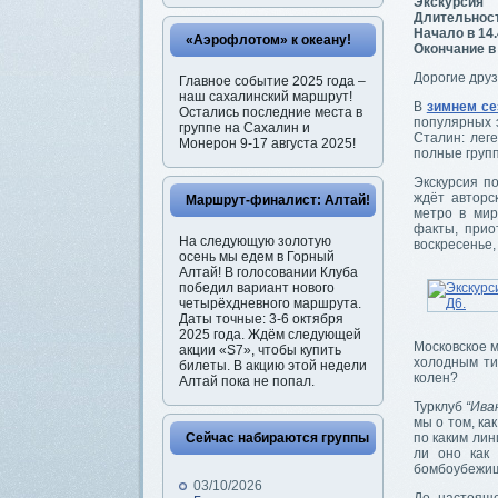
Экскурсия
Длительност
Начало в 14
«Аэрофлотом» к океану!
Окончание в
Дорогие друз
Главное событие 2025 года –
наш сахалинский маршрут!
В
зимнем се
Остались последние места в
популярных 
группе на Сахалин и
Сталин: лег
Монерон 9-17 августа 2025!
полные групп
Экскурсия п
ждёт авторс
Маршрут-финалист: Алтай!
метро в мир
факты, прио
На следующую золотую
воскресенье,
осень мы едем в Горный
Алтай! В голосовании Клуба
победил вариант нового
четырёхдневного маршрута.
Даты точные: 3-6 октября
2025 года. Ждём следующей
Московское м
акции «S7», чтобы купить
холодным ти
билеты. В акцию этой недели
колен?
Алтай пока не попал.
Турклуб
“Ива
мы о том, ка
Сейчас набираются группы
по каким лин
ли оно как 
бомбоубежищ
03/10/2026