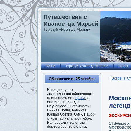
Путешествия с
Иваном да Марьей
Турклуб «Иван да Марья»
Home
Турклуб «Иван да Марья»
Цены
«
Встреча Кл
Обновление от 25 октября
Ныне доступно
долгожданное обновление
Москов
плана поездок и
цены
до
октября 2025 года!
леген
Опубликованы стоимости:
Винная Волга, Роминта,
Южная Осетия, Омск. Набор
ЭКСКУРС
открыт до начала октября.
На поездки с зелёным
14 февраля
флагом берите билеты.
МОСКОВСКОЕ