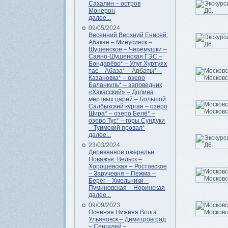
Сахалин – остров
Монерон
далее...
09/05/2024
Весенний Верхний Енисей:
Абакан – Минусинск –
Шушенское – Черёмушки –
Саяно-Шушенская ГЭС –
Бондарёво* – Улуг Хуртуях
тас – Абаза* – Арбаты* –
Казановка* – озеро
Баланкуль* – заповедник
«Хакасский» – Долина
мёртвых царей – Большой
Салбыкский курган – озеро
Шира* – озеро Белё* –
озеро Тус* – горы Сундуки
– Туимский провал*
далее...
23/03/2024
Деревянное ожерелье
Поважья: Вельск –
Хорошевская – Ростовское
– Заручевня – Пежма –
Берег – Хмельники –
Пуминовская – Норинская
далее...
09/09/2023
Осенняя Нижняя Волга:
Ульяновск – Димитровград
– Сенгилей –