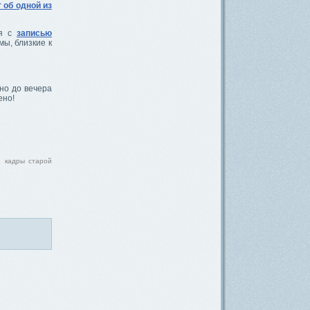
 об одной из
ся с
записью
мы, близкие к
но до вечера
ено!
и кадры старой