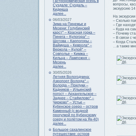
До настоящ
Гастрономическая осень в
вопросы, кас
Суздале: Суздаль –
экскурсию 14
Кидекша
далее...
На экскурсии
06/03/2027
– Сколько па
Зима на Пинежье и
– Где находя
Мезени: Голубинский
– Куда на са
карст* – Красная горка –
– Почему ста
Пинега – Кулогора* –
– В связи с 
Шотова – Карпогоры –
– Когда Стал
Ваймуша – Кеврола* –
…а также мно
Веркола – Кулой* –
Совполье – Кимжа –
Кильца – Лампожня –
Мезень
далее...
30/05/2026
Летняя Вологодчина:
Аэропорт Вологда* –
Вологда – Прилуки –
Кадников – Ильинский
погост – Архангельское –
Заднее – Стафилово* –
Чирково* – Устье –
Кубенское озеро – остров
Каменный (с водной
прогулкой по Кубенскому
озеру и полётом на Як-40)
далее...
Большое сахалинское
путешествие: остров