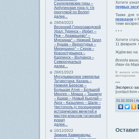
Хотите узнат
Сенгилеевские горы –
первых экск
Арбугинская гора (с т/х
прогулкой по Волге)
Также для п
далее...
передачи
о М
29/04/2023
теме воскрес
Весенний Горнозаводской
Урал: Туринск – Ирбит –
* * *
Реж – Арамашево* –
Хотите стать
Мурзинка* – Нижний Тагил
11 февраля. 
– Кушва – Верхотурье –
Меркушино* – Серов –
Ждём вас на 
Краснотурьинск –
Карпинск – Волчанск –
Всегда ваши
Североуральск
Иван да Мар
далее...
28/01/2023
В анонсе испо
фотохроники.
Мусульманское ожерелье
Татарстана: Казань –
***
Нижняя Береске –
Экспресс-за
Большая Атня – Большой
[contact-form
Менгер – Мокша – Ташкичу
– Кшкар – Новый Кырлай –
01.02.2016 | А
Арск – Казылино – Шали –
Чистополь (с посещением
исторических мечетей и
мастер-классом татарской
кухни)
далее...
Оставит
10/12/2022
Зимние Кавминводы: