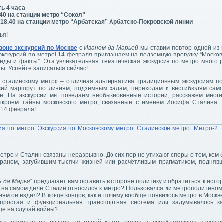
ь 4 часа
.40 на станции метро “Сокол”
 18.40 на станции метро “Арбатская” Арбатско-Покровской линии
ья!
зоне экскурсий по Москве
с
Иваном да Марьей
мы ставим повтор одной из
экскурсий по метро! 14 февраля приглашаем на подземную прогулку “Москов
енды и факты”. Эта увлекательная тематическая экскурсия по метро много 
ы. Успейте записаться сейчас!
о сталинскому метро – отличная альтернатива традиционным экскурсиям по
кий маршрут по линиям, подземным залам, переходам и вестибюлям само
е. На экскурсии мы поведаем необыкновенные истории, расскажем мног
ткроем тайны московского метро, связанные с именем Иосифа Сталина.
 14 февраля!
етро и Сталин связаны неразрывно. До сих пор не утихают споры о том, кем
раном, загубившим тысячи жизней или расчётливым прагматиком, подняв
н да Марья”
предлагает вам оставить в стороне политику и обратиться к исто
к на самом деле Сталин относился к метро? Пользовался ли метрополитеном
иям он ездил? В конце концов, как и почему вообще появилось метро в Моск
простая и функциональная транспортная система или задумывалось ка
е на случай войны?