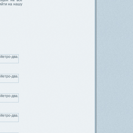
ющей на все
ийти на нашу