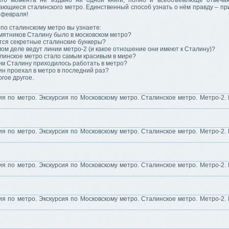
его момента не издано ни одной книги, полно и всеобъемлюще отвеча
ающиеся сталинского метро. Единственный способ узнать о нём правду – пр
 февраля!
 по сталинскому метро вы узнаете:
мятников Сталину было в московском метро?
тся секретные сталинские бункеры?
мом деле ведут линии метро-2 (и какое отношение они имеют к Сталину)?
линское метро стало самым красивым в мире?
чем Сталину приходилось работать в метро?
ин проехал в метро в последний раз?
гое другое.