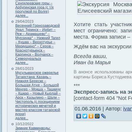
Сенгилеевские горы –
Арбугинская гора (с т/х
прогулкой по Волге)
далее...
29/04/2023
Хотите стать участни
Весенний Горнозаводской
Урал: Туринск – Ирбит –
мест ограничено: зап
Реж – Арамашево* –
места. Форма записи – 
Мурзинка* – Нижний Тагил
– Кушва – Верхотурье –
Ждём вас на экскурсии
Меркушино* – Серов –
Краснотурьинск –
Карпинск – Волчанск –
Всегда ваши,
Североуральск
Иван да Марья
далее...
28/01/2023
В анонсе использованы ар
Мусульманское ожерелье
картины Бориса Кустодиева 
Татарстана: Казань –
Нижняя Береске –
***
Большая Атня – Большой
Менгер – Мокша – Ташкичу
Экспресс-запись на 
– Кшкар – Новый Кырлай –
[contact-form 404 "Not F
Арск – Казылино – Шали –
Чистополь (с посещением
исторических мечетей и
01.06.2016 | Автор:
iva
мастер-классом татарской
кухни)
далее...
10/12/2022
Зимние Кавминводы: