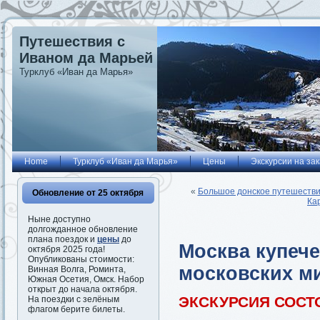
Путешествия с
Иваном да Марьей
Турклуб «Иван да Марья»
Home
Турклуб «Иван да Марья»
Цены
Экскурсии на зак
«
Большое донское путешествие
Обновление от 25 октября
Ка
Ныне доступно
долгожданное обновление
плана поездок и
цены
до
Москва купече
октября 2025 года!
Опубликованы стоимости:
московских м
Винная Волга, Роминта,
Южная Осетия, Омск. Набор
открыт до начала октября.
ЭКСКУРСИЯ СОСТ
На поездки с зелёным
флагом берите билеты.