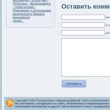
Кисловодск – Ессентуки –
Пятигорск – Железноводск
Оставить комм
– Новотерский –
Прикумское (с посещением
винодельни и Терского
конезавода)
Имя
далее...
E-m
Web
Copyright © 2011 Путешествия с Иваном да Марьей. Сайт о путешествиях 
Все материалы, находящиеся на сайте, опубликованы в информационных 
Копирование материалов на других сайтах возможно только с разрешения