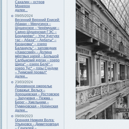
Сахалин – остров
Монерон
далее...
09/05/2024
Весенний Верхний Енисей:
Абакан – Минусинск –
Шушенское – Черёмушки –
Саяно-Шушенская ГЭС –
Бондарёво* – Улуг Хуртуях
тас – Абаза* – Арбаты* –
Казановка* – озеро
Баланкуль* – заповедник
«Хакасский» – Долина
мёртвых царей – Большой
Салбыкский курган – озеро
Шира* – озеро Белё* –
озеро Тус* – горы Сундуки
– Туимский провал*
далее...
23/03/2024
Деревянное ожерелье
Поважья: Вельск –
Хорошевская – Ростовское
– Заручевня – Пежма –
Берег – Хмельники –
Пуминовская – Норинская
далее...
09/09/2023
Осенняя Нижняя Волга:
Ульяновск – Димитровград
– Сенгилей –