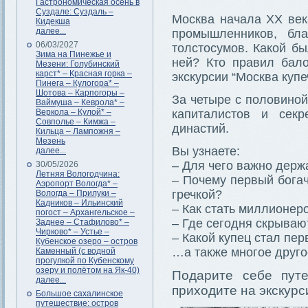
Гастрономическая осень в
Суздале: Суздаль –
Москва начала XX века
Кидекша
далее...
промышленников, бла
06/03/2027
толстосумов. Какой б
Зима на Пинежье и
ней? Кто правил бал
Мезени: Голубинский
карст* – Красная горка –
экскурсии “Москва куп
Пинега – Кулогора* –
Шотова – Карпогоры –
За четыре с половиной
Ваймуша – Кеврола* –
Веркола – Кулой* –
капиталистов и сек
Совполье – Кимжа –
династий.
Кильца – Лампожня –
Мезень
Вы узнаете:
далее...
– Для чего важно держ
30/05/2026
Летняя Вологодчина:
– Почему первый бога
Аэропорт Вологда* –
гречкой?
Вологда – Прилуки –
Кадников – Ильинский
– Как стать миллионе
погост – Архангельское –
– Где сегодня скрываю
Заднее – Стафилово* –
Чирково* – Устье –
– Какой купец стал пе
Кубенское озеро – остров
…а также многое друго
Каменный (с водной
прогулкой по Кубенскому
озеру и полётом на Як-40)
Подарите себе путе
далее...
приходите на экскурс
Большое сахалинское
путешествие: остров