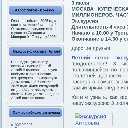
3 июля
МОСКВА КУПЕЧЕСК
«Аэрофлотом» к океану!
МИЛЛИОНЕРОВ. ЧАС
Экскурсия
Главное событие 2025 года –
наш сахалинский маршрут!
Длительность 4 часа 
Остались последние места в
Начало в 10.00 у Тре
группе на Сахалин и
Монерон 9-17 августа 2025!
Окончание в 14.30 у 
Дорогие друзья!
Маршрут-финалист: Алтай!
Летний сезон экск
На следующую золотую
продолжается! 3 и
осень мы едем в Горный
полюбившейся по про
Алтай! В голосовании Клуба
победил вариант нового
столетней давности –
четырёхдневного маршрута.
рассказ о самых знам
Даты точные: 3-6 октября
2025 года. Ждём следующей
самый яркий след в ис
акции «S7», чтобы купить
билеты. В акцию этой недели
Хотите узнать, как з
Алтай пока не попал.
нашу экскурсию 3 июля
Сейчас набираются группы
03/10/2026