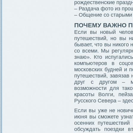
рождественские праздн
– Раздача фото из пр
– Общение со старыми
ПОЧЕМУ ВАЖНО П
Если вы новый челов
путешествий, но вы н
бывает, что вы никого н
со всеми. Мы регуляр
знаю». Кто испугалис
компьютеров в соцс
московских будней и 
путешествий, завязав
друг с другом – м
возможности для тако
красоты Волги, пейз
Русского Севера – зде
Если вы уже не нович
июня вы сможете узнат
осенних путешествий
обсуждать поездки в