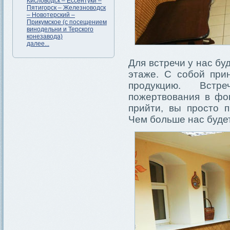
Кисловодск – Ессентуки –
Пятигорск – Железноводск
– Новотерский –
Прикумское (с посещением
винодельни и Терского
конезавода)
далее...
Для встречи у нас б
этаже. С собой при
продукцию. Встр
пожертвования в фо
прийти, вы просто 
Чем больше нас буде