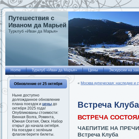
Путешествия с
Иваном да Марьей
Турклуб «Иван да Марья»
Home
Турклуб «Иван да Марья»
Цены
Экскурсии на зак
«
Москва купеческая: наследие и 
Обновление от 25 октября
Ныне доступно
долгожданное обновление
Встреча Клуба
плана поездок и
цены
до
октября 2025 года!
Опубликованы стоимости:
ВСТРЕЧА СОСТОЯ
Винная Волга, Роминта,
Южная Осетия, Омск. Набор
открыт до начала октября.
ЧАЕПИТИЕ НА ПРЕЧ
На поездки с зелёным
Встреча Клуба
флагом берите билеты.