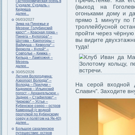
Пречистенке. Как ег
Гастрономическая осень в
Суздале: Суздаль –
(выход на Гоголев
Кидекша
огоньками дому и да
далее...
прямо 1 минуту по П
06/03/2027
Зима на Пинежье и
троллейбусной остан
Мезени: Голубинский
карст* – Красная горка –
пройти через чёрную 
Пинега – Кулогора* –
вы видите двухэтажны
Шотова – Карпогоры –
Ваймуша – Кеврола* –
туда!
Веркола – Кулой* –
Совполье – Кимжа –
Кильца – Лампожня –
Мезень
далее...
30/05/2026
Летняя Вологодчина:
Аэропорт Вологда* –
На серой входной 
Вологда – Прилуки –
Кадников – Ильинский
Славич”. Заходите вн
погост – Архангельское –
Заднее – Стафилово* –
Чирково* – Устье –
Кубенское озеро – остров
Каменный (с водной
прогулкой по Кубенскому
озеру и полётом на Як-40)
далее...
Большое сахалинское
путешествие: остров