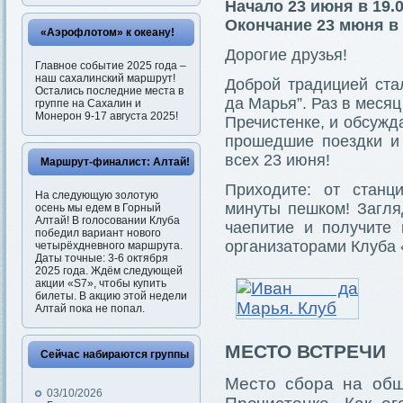
Начало 23 июня в 19.
Окончание 23 мюня в 
«Аэрофлотом» к океану!
Дорогие друзья!
Главное событие 2025 года –
наш сахалинский маршрут!
Доброй традицией ста
Остались последние места в
да Марья”. Раз в меся
группе на Сахалин и
Монерон 9-17 августа 2025!
Пречистенке, и обсужд
прошедшие поездки и 
всех 23 июня!
Маршрут-финалист: Алтай!
Приходите: от станц
На следующую золотую
минуты пешком! Загля
осень мы едем в Горный
Алтай! В голосовании Клуба
чаепитие и получите
победил вариант нового
организаторами Клуба 
четырёхдневного маршрута.
Даты точные: 3-6 октября
2025 года. Ждём следующей
акции «S7», чтобы купить
билеты. В акцию этой недели
Алтай пока не попал.
МЕСТО ВСТРЕЧИ
Сейчас набираются группы
Место сбора на общ
03/10/2026