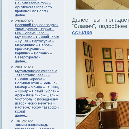
Сенгилеевские горы –
Арбугинская гора (с т/х
прогулкой по Волге)
далее...
Далее вы попадает
29/04/2023
Весенний Горнозаводской
“Славич”, подробне
Урал: Туринск – Ирбит –
ссылке
.
Реж – Арамашево* –
Мурзинка* – Нижний Тагил
– Кушва – Верхотурье –
Меркушино* – Серов –
Краснотурьинск –
Карпинск – Волчанск –
Североуральск
далее...
28/01/2023
Мусульманское ожерелье
Татарстана: Казань –
Нижняя Береске –
Большая Атня – Большой
Менгер – Мокша – Ташкичу
– Кшкар – Новый Кырлай –
Арск – Казылино – Шали –
Чистополь (с посещением
исторических мечетей и
мастер-классом татарской
кухни)
далее...
10/12/2022
Зимние Кавминводы: