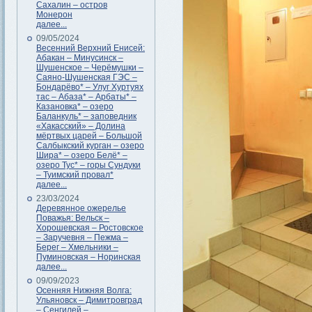
Сахалин – остров
Монерон
далее...
09/05/2024
Весенний Верхний Енисей:
Абакан – Минусинск –
Шушенское – Черёмушки –
Саяно-Шушенская ГЭС –
Бондарёво* – Улуг Хуртуях
тас – Абаза* – Арбаты* –
Казановка* – озеро
Баланкуль* – заповедник
«Хакасский» – Долина
мёртвых царей – Большой
Салбыкский курган – озеро
Шира* – озеро Белё* –
озеро Тус* – горы Сундуки
– Туимский провал*
далее...
23/03/2024
Деревянное ожерелье
Поважья: Вельск –
Хорошевская – Ростовское
– Заручевня – Пежма –
Берег – Хмельники –
Пуминовская – Норинская
далее...
09/09/2023
Осенняя Нижняя Волга:
Ульяновск – Димитровград
– Сенгилей –