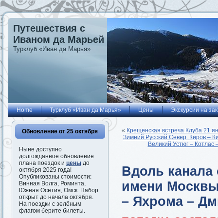
Путешествия с
Иваном да Марьей
Турклуб «Иван да Марья»
Home
Турклуб «Иван да Марья»
Цены
Экскурсии на зак
«
Крещенская встреча Клуба 21 ян
Обновление от 25 октября
Зимний Русский Север: Киров – К
Великий Устюг – Котлас 
Ныне доступно
долгожданное обновление
плана поездок и
цены
до
Вдоль канала 
октября 2025 года!
Опубликованы стоимости:
имени Москвы
Винная Волга, Роминта,
Южная Осетия, Омск. Набор
открыт до начала октября.
– Яхрома – Дм
На поездки с зелёным
флагом берите билеты.