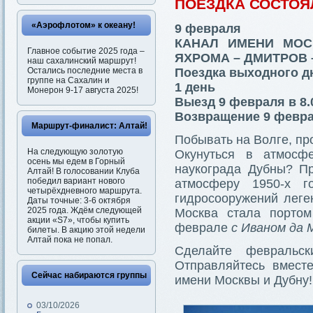
ПОЕЗДКА СОСТОЯ
«Аэрофлотом» к океану!
9 февраля
КАНАЛ ИМЕНИ МОС
Главное событие 2025 года –
ЯХРОМА – ДМИТРОВ 
наш сахалинский маршрут!
Остались последние места в
Поездка выходного д
группе на Сахалин и
1 день
Монерон 9-17 августа 2025!
Выезд 9 февраля в 8.
Возвращение 9 февра
Маршрут-финалист: Алтай!
Побывать на Волге, пр
На следующую золотую
Окунуться в атмосф
осень мы едем в Горный
наукограда Дубны? Пр
Алтай! В голосовании Клуба
победил вариант нового
атмосферу 1950-х 
четырёхдневного маршрута.
гидросооружений леге
Даты точные: 3-6 октября
2025 года. Ждём следующей
Москва стала порто
акции «S7», чтобы купить
феврале
с Иваном да 
билеты. В акцию этой недели
Алтай пока не попал.
Сделайте февральс
Отправляйтесь вмест
Сейчас набираются группы
имени Москвы и Дубну!
03/10/2026