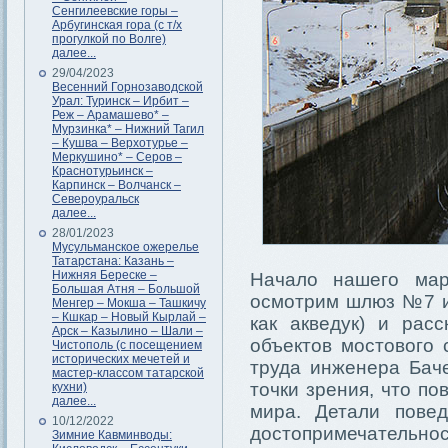
Сенгилеевские горы –
Арбугинская гора (с т/х
прогулкой по Волге)
далее...
29/04/2023
Весенний Горнозаводской
Урал: Туринск – Ирбит –
Реж – Арамашево* –
Мурзинка* – Нижний Тагил
– Кушва – Верхотурье –
Меркушино* – Серов –
Краснотурьинск –
Карпинск – Волчанск –
Североуральск
далее...
28/01/2023
Мусульманское ожерелье
Татарстана: Казань –
Нижняя Береске –
Начало нашего мар
Большая Атня – Большой
осмотрим шлюз №7 и
Менгер – Мокша – Ташкичу
– Кшкар – Новый Кырлай –
как акведук) и рас
Арск – Казылино – Шали –
объектов мостового 
Чистополь (с посещением
исторических мечетей и
труда инженера Бач
мастер-классом татарской
точки зрения, что по
кухни)
далее...
мира. Детали повед
10/12/2022
достопримечательнос
Зимние Кавминводы: