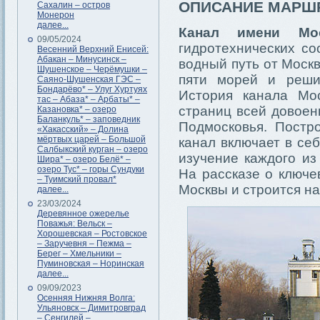
ОПИСАНИЕ МАРШ
Сахалин – остров
Монерон
далее...
Канал имени Мо
09/05/2024
гидротехнических со
Весенний Верхний Енисей:
Абакан – Минусинск –
водный путь от Моск
Шушенское – Черёмушки –
пяти морей и реши
Саяно-Шушенская ГЭС –
Бондарёво* – Улуг Хуртуях
История канала Мо
тас – Абаза* – Арбаты* –
страниц всей довоен
Казановка* – озеро
Баланкуль* – заповедник
Подмосковья. Постр
«Хакасский» – Долина
мёртвых царей – Большой
канал включает в се
Салбыкский курган – озеро
изучение каждого из
Шира* – озеро Белё* –
озеро Тус* – горы Сундуки
На рассказе о ключе
– Туимский провал*
Москвы и строится на
далее...
23/03/2024
Деревянное ожерелье
Поважья: Вельск –
Хорошевская – Ростовское
– Заручевня – Пежма –
Берег – Хмельники –
Пуминовская – Норинская
далее...
09/09/2023
Осенняя Нижняя Волга:
Ульяновск – Димитровград
– Сенгилей –