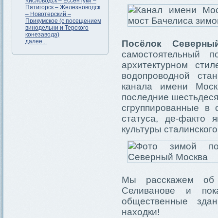
Кисловодск – Ессентуки –
Пятигорск – Железноводск
– Новотерский –
Прикумское (с посещением
винодельни и Терского
конезавода)
далее...
Посёлок Северны
самостоятельный п
архитектурном стил
водопроводной ста
канала имени Моск
последние шестьдеся
сгруппированные в 
статуса, де-факто 
культуры сталинского
Мы расскажем об 
Селиванове и по
общественные зда
находки!