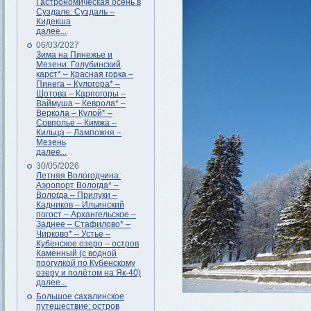
Гастрономическая осень в
Суздале: Суздаль –
Кидекша
далее...
06/03/2027
Зима на Пинежье и
Мезени: Голубинский
карст* – Красная горка –
Пинега – Кулогора* –
Шотова – Карпогоры –
Ваймуша – Кеврола* –
Веркола – Кулой* –
Совполье – Кимжа –
Кильца – Лампожня –
Мезень
далее...
30/05/2026
Летняя Вологодчина:
Аэропорт Вологда* –
Вологда – Прилуки –
Кадников – Ильинский
погост – Архангельское –
Заднее – Стафилово* –
Чирково* – Устье –
Кубенское озеро – остров
Каменный (с водной
прогулкой по Кубенскому
озеру и полётом на Як-40)
далее...
Большое сахалинское
путешествие: остров