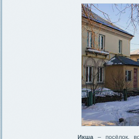
Икша
– посёлок, во