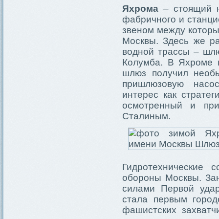
Яхрома
– стоящий н
фабричного и станци
звеном между которы
Москвы. Здесь же р
водной трассы – шл
Колумба. В Яхроме 
шлюз получил необы
пришлюзовую насо
интерес как стратег
осмотренный и пр
Сталиным.
Гидротехнические 
обороны Москвы. За
силами Первой удар
стала первым город
фашистских захватч