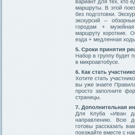
вариант для тех, кто е
маршруты. В этой пое
без подготовки. Экску
экскурсий – обзорны
городам + музейная
маршруту короткие. 
езда + медленная ходь
5. Сроки принятия р
Набор в группу будет 
в микроавтобусе.
6. Как стать участник
Хотите стать участник
вы уже знаете Правила
просто заполните фор
страницы.
7. Дополнительная 
Для Клуба «Иван д
направлению. Всю д
готовы рассказать ва
поезжайте вместе с на