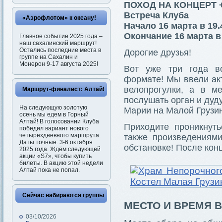
ПОХОД НА КОНЦЕРТ 
Встреча Клуба
«Аэрофлотом» к океану!
Начало 16 марта в 19.
Окончание 16 марта в
Главное событие 2025 года –
наш сахалинский маршрут!
Остались последние места в
Дорогие друзья!
группе на Сахалин и
Монерон 9-17 августа 2025!
Вот уже три года в
формате! Мы ввели акт
велопрогулки, а в м
Маршрут-финалист: Алтай!
послушать орган и дуд
На следующую золотую
Марии на Малой Грузин
осень мы едем в Горный
Алтай! В голосовании Клуба
Приходите проникнут
победил вариант нового
четырёхдневного маршрута.
также произведениями
Даты точные: 3-6 октября
обстановке! После конц
2025 года. Ждём следующей
акции «S7», чтобы купить
билеты. В акцию этой недели
Алтай пока не попал.
Сейчас набираются группы
МЕСТО И ВРЕМЯ 
03/10/2026