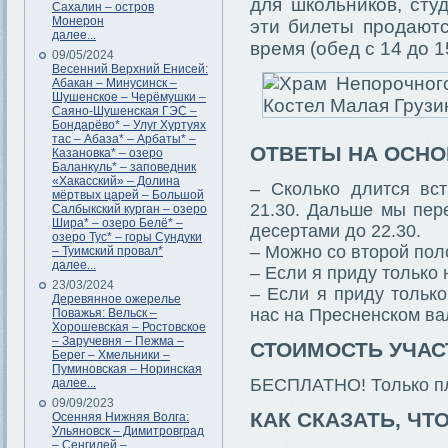
для школьников, сту
Сахалин – остров
Монерон
эти билеты продают
далее...
время (обед с 14 до 1
09/05/2024
Весенний Верхний Енисей:
Абакан – Минусинск –
Шушенское – Черёмушки –
Саяно-Шушенская ГЭС –
Бондарёво* – Улуг Хуртуях
тас – Абаза* – Арбаты* –
ОТВЕТЫ НА ОСН
Казановка* – озеро
Баланкуль* – заповедник
«Хакасский» – Долина
– Сколько длится вс
мёртвых царей – Большой
21.30. Дальше мы пер
Салбыкский курган – озеро
Шира* – озеро Белё* –
десертами до 22.30.
озеро Тус* – горы Сундуки
– Можно со второй по
– Туимский провал*
далее...
– Если я приду только 
23/03/2024
– Если я приду только
Деревянное ожерелье
нас на Пресненском вал
Поважья: Вельск –
Хорошевская – Ростовское
– Заручевня – Пежма –
СТОИМОСТЬ УЧАС
Берег – Хмельники –
Пуминовская – Норинская
БЕСПЛАТНО! Только пла
далее...
09/09/2023
КАК СКАЗАТЬ, ЧТ
Осенняя Нижняя Волга:
Ульяновск – Димитровград
– Сенгилей –