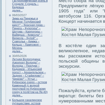
Место сбора на общ
Гастрономическая осень в
Суздале: Суздаль –
Предпримите лёгкую 
Кидекша
1905 года” или “К
далее...
06/03/2027
автобусом 116. Орга
Зима на Пинежье и
Концерт начинается в
Мезени: Голубинский
карст* – Красная горка –
Пинега – Кулогора* –
Шотова – Карпогоры –
Ваймуша – Кеврола* –
Веркола – Кулой* –
Совполье – Кимжа –
Кильца – Лампожня –
В костёле один за
Мезень
великолепное, неда
далее...
мы расскажем исто
30/05/2026
Летняя Вологодчина:
польской общины в
Аэропорт Вологда* –
экскурсии.
Вологда – Прилуки –
Кадников – Ильинский
погост – Архангельское –
Заднее – Стафилово* –
Чирково* – Устье –
Кубенское озеро – остров
Каменный (с водной
прогулкой по Кубенскому
Пожалуйста, купите б
озеру и полётом на Як-40)
вкратце: билеты без
далее...
Большое сахалинское
нумерованными мест
путешествие: остров