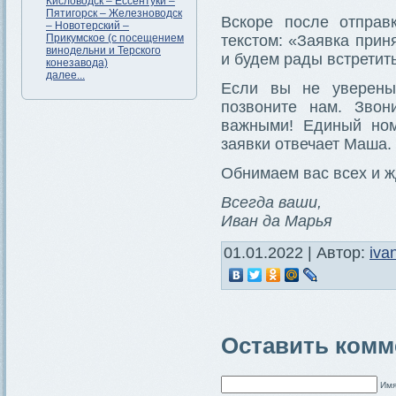
Кисловодск – Ессентуки –
Пятигорск – Железноводск
Вскоре после отправ
– Новотерский –
Прикумское (с посещением
текстом: «Заявка прин
винодельни и Терского
и будем рады встретить
конезавода)
далее...
Если вы не уверены
позвоните нам. Звон
важными! Единый но
заявки отвечает Маша.
Обнимаем вас всех и ж
Всегда ваши,
Иван да Марья
01.01.2022 | Автор:
iva
Оставить комм
Имя