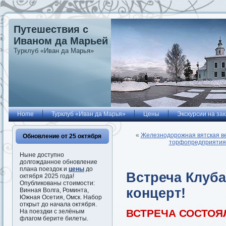
Путешествия с
Иваном да Марьей
Турклуб «Иван да Марья»
Home
Турклуб «Иван да Марья»
Цены
Экскурсии на зак
«
Железнодорожная вятская ве
Обновление от 25 октября
торфопредприятия 
Ныне доступно
долгожданное обновление
плана поездок и
цены
до
Встреча Клуба
октября 2025 года!
Опубликованы стоимости:
концерт!
Винная Волга, Роминта,
Южная Осетия, Омск. Набор
открыт до начала октября.
ВСТРЕЧА СОСТОЯ
На поездки с зелёным
флагом берите билеты.