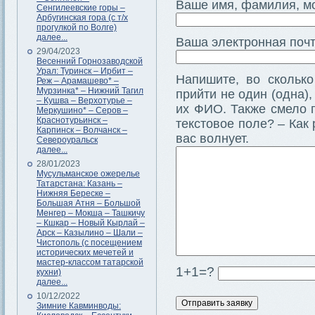
Ваше имя, фамилия, м
Сенгилеевские горы –
Арбугинская гора (с т/х
прогулкой по Волге)
далее...
Ваша электронная почт
29/04/2023
Весенний Горнозаводской
Урал: Туринск – Ирбит –
Напишите, во сколько
Реж – Арамашево* –
Мурзинка* – Нижний Тагил
прийти не один (одна),
– Кушва – Верхотурье –
их ФИО. Также смело 
Меркушино* – Серов –
Краснотурьинск –
текстовое поле? – Как 
Карпинск – Волчанск –
вас волнует.
Североуральск
далее...
28/01/2023
Мусульманское ожерелье
Татарстана: Казань –
Нижняя Береске –
Большая Атня – Большой
Менгер – Мокша – Ташкичу
– Кшкар – Новый Кырлай –
Арск – Казылино – Шали –
Чистополь (с посещением
исторических мечетей и
мастер-классом татарской
1+1=?
кухни)
далее...
10/12/2022
Зимние Кавминводы: