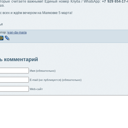
оторые считаете важными! Единый номер Клуба / WhatsApp:
+7 929 654-17-
ша.
 всех и ждём вечером на Маяковке 5 марта!
,
ья
втор:
ivan-da-maria
ь комментарий
Имя (обязательно)
E-mail (не публикуется) (обязательно)
Web-сайт