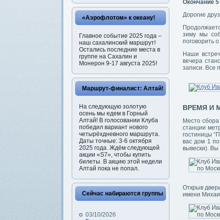
Окончание 5 
Дорогие друз
«Аэрофлотом» к океану!
Продолжаетс
зиму мы соб
Главное событие 2025 года –
поговорить о
наш сахалинский маршрут!
Остались последние места в
Наши встреч
группе на Сахалин и
вечера стан
Монерон 9-17 августа 2025!
записи. Все 
Маршрут-финалист: Алтай!
На следующую золотую
ВРЕМЯ И 
осень мы едем в Горный
Алтай! В голосовании Клуба
Место сбора
победил вариант нового
станции метр
четырёхдневного маршрута.
гостиницы “П
Даты точные: 3-6 октября
вас дом 1 п
2025 года. Ждём следующей
вывески). Вы
акции «S7», чтобы купить
билеты. В акцию этой недели
Алтай пока не попал.
Открыв дверь
Сейчас набираются группы
имени Михаи
03/10/2026