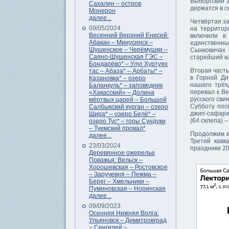
Выборгский 
Сахалин – остров
держатся в с
Монерон
далее...
Четвёртая за
09/05/2024
на территор
Весенний Верхний Енисей:
включили в
Абакан – Минусинск –
единственны
Шушенское – Черёмушки –
Сынковичах 
Саяно-Шушенская ГЭС –
старейший ка
Бондарёво* – Улуг Хуртуях
Вторая часть
тас – Абаза* – Арбаты* –
в Горной Ди
Казановка* – озеро
нашего трёх
Баланкуль* – заповедник
перевал к В
«Хакасский» – Долина
русского сви
мёртвых царей – Большой
Субботу пос
Салбыкский курган – озеро
джип-сафари
Шира* – озеро Белё* –
(64 склепа) 
озеро Тус* – горы Сундуки
– Туимский провал*
Продолжим к
далее...
Третий кавк
23/03/2024
праздники 20
Деревянное ожерелье
Поважья: Вельск –
Хорошевская – Ростовское
– Заручевня – Пежма –
Берег – Хмельники –
Пуминовская – Норинская
далее...
09/09/2023
Осенняя Нижняя Волга:
Ульяновск – Димитровград
– Сенгилей –