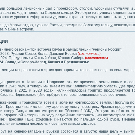
ли большой лекционный зал с проектором, столом, удобными стульями и 
а зала выходят прямо на Садовое кольцо. Это одно из лучших лекционных п
высоком уровне комфорта нам удалось сохранить низкую стоимость входного 
ЦИИ
зимнего сезона – три встречи Клуба в рамках лекций “Регионы России”.
 2023: Русский Север, Волга, Дальний Восток
(
состоялась
)
.
 2024: Предуралье и Южный Урал, Южная Сибирь
(
состоялась
)
.
24: Запад и Северо-Запад, Кавказ и Предкавказье
.
й лекции мы расскажем о ярких достопримечательностях ещё на семи маршр
цию рассказ о Натангии и Надровии: эти исторические земли вошли в сост
ии в 1945 году, и теперь мы знаем их как Калининградскую область. Две п
тоялись в 2021 и 2023 годах: калининградский триптих продолжается! 
бзор на Черняховске (Инстербурге), теперь продвинемся ещё восточнее.
нженерии и транспорта зовём в июле на новгородскую землю. Прогулка по
й – Крестцы к великолепному арочному мосту через реку Ярынья продолжитс
и озеру Тигода на автомотрисе по Тёсовской УЖД. Эта узкоколейка ста
знодорожной истории: на ходу редчайшие экспонаты, как автомотриса АМ1 
две), дрезина ПД-1 (ходовые считаются по пальцам одной руки). Недав
икальный конный лесовозный сцеп для вывоза хлыстов.
рут на северо-западные рубежи состоится в августе: наша цель – выйти