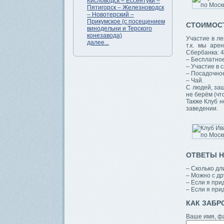
Кисловодск – Ессентуки –
Пятигорск – Железноводск
– Новотерский –
Прикумское (с посещением
СТОИМОС
винодельни и Терского
конезавода)
Участие в л
далее...
т.к. мы аре
Сбербанка: 42
– Бесплатное
– Участие в с
– Посадочно
– Чай.
С людей, заш
не берём (чт
Также Клуб н
заведении.
ОТВЕТЫ 
– Сколько дли
– Можно с д
– Если я при
– Если я при
КАК ЗАБР
Ваше имя, ф