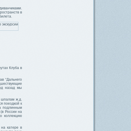
диванчиками.
ространств в
билета.
утах Клуба в
ав “Дальнего
редшествующие
Год назад мы
 шпалам ж.д.
я поездкой к
ла подлинным
(в России на
но коллекцию
 на катере в