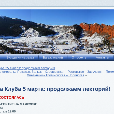
Экскурсии на заказ
Багаж знаний
О проекте
Контакты
уба 25 января: продолжаем лекторий!
 ожерелье Поважья: Вельск – Хорошевская – Ростовское – Заручевня – Пежм
Хмельники – Пуминовская – Норинская
»
а Клуба 5 марта: продолжаем лекторий!
СОСТОЯЛАСЬ
ЧАЕПИТИЕ НА МАЯКОВКЕ
ба
та в 19.00