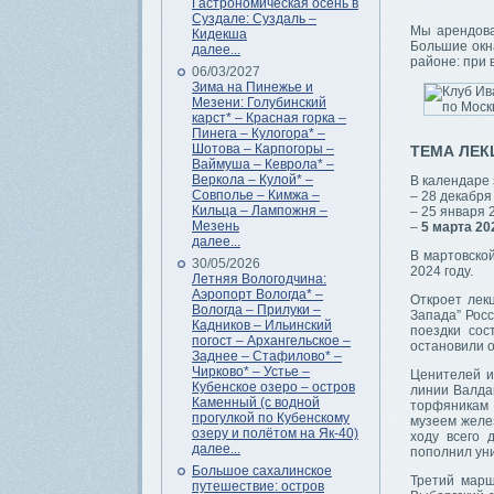
Гастрономическая осень в
Суздале: Суздаль –
Мы арендова
Кидекша
Большие окн
далее...
районе: при 
06/03/2027
Зима на Пинежье и
Мезени: Голубинский
карст* – Красная горка –
Пинега – Кулогора* –
Шотова – Карпогоры –
ТЕМА ЛЕК
Ваймуша – Кеврола* –
Веркола – Кулой* –
В календаре 
Совполье – Кимжа –
– 28 декабря
Кильца – Лампожня –
– 25 января
Мезень
–
5 марта 20
далее...
В мартовско
30/05/2026
2024 году.
Летняя Вологодчина:
Аэропорт Вологда* –
Откроет лек
Вологда – Прилуки –
Запада” Росс
Кадников – Ильинский
поездки сос
погост – Архангельское –
остановили о
Заднее – Стафилово* –
Чирково* – Устье –
Ценителей и
Кубенское озеро – остров
линии Валда
Каменный (с водной
торфяникам 
прогулкой по Кубенскому
музеем желе
озеру и полётом на Як-40)
ходу всего 
далее...
пополнил ун
Большое сахалинское
Третий марш
путешествие: остров