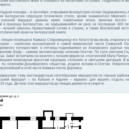
залив Балтийского моря и побывать на нескольких островах. Подробности м
екрете.
падная поездка – в сентябре: открываем белорусскую готику! Задумывались л
ии Белоруссии образцов готического стиля, кроме знаменитого Мирского
 осенний маршрут дюжину ярких памятников эпохи, включая костёл
й в границах Белоруссии, не закрывавшийся ни разу за последние 400 лет
– лучший образец православной готики в стране, а также Вселюбский кост
толический храм на белорусской земле.
 лекции посвящена Кавказу. Сокровищницу его богатств мы вновь откроем в 
гории – наиболее высокогорной и самой живописной части Северной Ос
дневного путешествия: в пятницу поднимаемся из Алагирского ущелья че
ерхнему Згиду – самому высокогорному селению Осетии. По пути смотрим Са
нца. Закат встречаем на качелях с лучшим видом на «осетинский Мачу-Пикчу»,
вящаем природным красотам нацпарка «Алания» и святыням дигорцев. В в
 по селениям Донифарского общества, родине ислама в Осетии. Некропо
– крупнейший в этой части Кавказа после Даргавса.
авказскую тему нестандартным сентябрьским маршрутом по горным района
азский маршрут – по Кубани и Адыгее – вариант для вашего отдыха н
25 года. Детали этих маршрутов до лекции держатся в секрете.