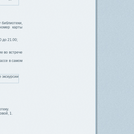
у библиотеки,
 номер карты
0 до 21.00;
ие во встрече
кассе в самом
отеку.
вой, 1.