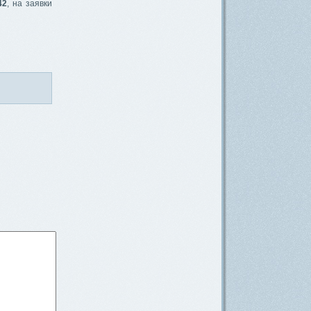
42
, на заявки