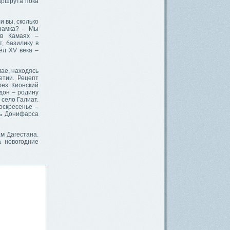
аршрута пока
и вы, сколько
 замка? – Мы
 в Камаях –
, базилику в
ёл XV века –
мае, находясь
етии. Рецепт
рез Кионский
дон – родину
 село Галиат.
оскресенье –
ль Донифарса
м Дагестана.
а новогодние