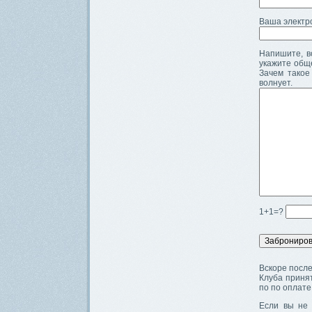
Ваша электр
Напишите, во
укажите общ
Зачем такое
волнует.
1+1=?
Вскоре после
Клуба принят
по по оплате
Если вы не 