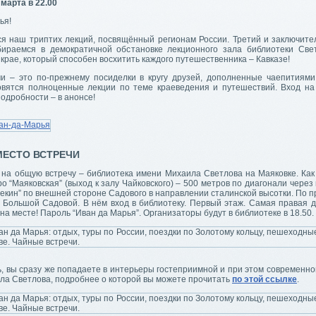
марта в 22.00
ья!
я наш триптих лекций, посвящённый регионам России. Третий и заключите
ираемся в демократичной обстановке лекционного зала библиотеки Све
 крае, который способен восхитить каждого путешественника – Кавказе!
и – это по-прежнему посиделки в кругу друзей, дополненные чаепитиями
овятся полноценные лекции по теме краеведения и путешествий. Вход на
подробности – в анонсе!
МЕСТО ВСТРЕЧИ
 на общую встречу – библиотека имени Михаила Светлова на Маяковке. Как 
о “Маяковская” (выход к залу Чайковского) – 500 метров по диагонали через
екин” по внешней стороне Садового в направлении сталинской высотки. По п
о Большой Садовой. В нём вход в библиотеку. Первый этаж. Самая правая д
 на месте! Пароль “Иван да Марья”. Организаторы будут в библиотеке в 18.50.
, вы сразу же попадаете в интерьеры гостеприимной и при этом современно
ла Светлова, подробнее о которой вы можете прочитать
по этой ссылке
.