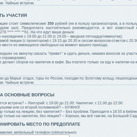
ТЬ УЧАСТИЯ
екции стоит символические
350
рублей (не в пользу организаторов, а в польз
ндуем зал). Предоплата настоятельно рекомендуется, и вот известный
76 **** **** **61. На что идут ваши деньги:
 нахождение с 19.00 до 21.00 (с 19.00 – вводная пятнадцатиминутка);
амой лекции (с проектором) с 19.15 до 20.30 и сессии вопросов-ответов с 20.3
е место из имеющихся свободных на момент вашего прихода;
едших на минутку сказать “привет” и сдать деньги, никаких взносов за участ
о справедливо).
е делает сборов на чаепитие в кафе. Вы платите только за еду и напитки на 
НА ОСНОВНЫЕ ВОПРОСЫ
тся встреча? – Лекторий: с 19.00 до 21.00. Чаепитие: с 21.00 до 22.00.
рузьями или со второй половинкой? – НУЖНО!
ду только на лекцию, без чаепития? – Без проблем. Приходите к 18.55 в библи
ду только на чаепитие, без лекции? – Хорошо, мы всё там же, на Большой Садо
ОНИРОВАТЬ МЕСТО ПО ПРЕДОПЛАТЕ
амилия, мобильный телефон (обязательно)