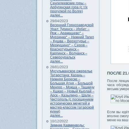
Сенгилеевские горы –
Арбугинская гора (с т/х
прогулкой по Волге)
далее...
29/04/2023
Весенний Горнозаводской
Урал: Туринск – Ирбит –
Реж – Арамашево* –
Мурзинка* – Нижний Тагил
– Кушва – Верхотурье –
Меркушино* – Серов –
Краснотурьинск –
Карпинск – Волчанск –
Североуральск
далее...
28/01/2023
Мусульманское ожерелье
ПОСЛЕ 21.
Татарстана: Казань –
Нижняя Береске –
После лекци
Большая Атня – Большой
часа обсужд
Менгер – Мокша – Ташкичу
весьма умере
– Кшкар – Новый Кырлай –
Арск – Казылино – Шали –
Чистополь (с посещением
исторических мечетей и
мастер-классом татарской
кухни)
Если вы идё
далее...
вполне смогу
меню на ваш
10/12/2022
Зимние Кавминводы: