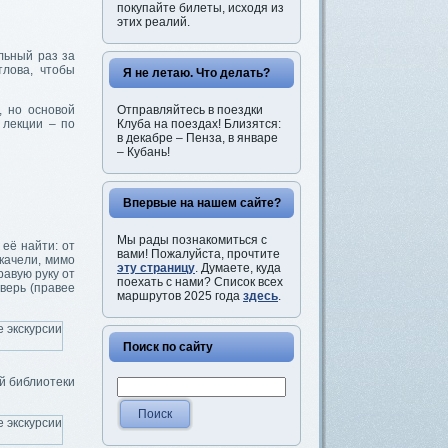
покупайте билеты, исходя из
этих реалий.
льный раз за
тлова, чтобы
Я не летаю. Что делать?
Отправляйтесь в поездки
, но основой
Клуба на поездах! Близятся:
 лекции – по
в декабре – Пенза, в январе
– Кубань!
Впервые на нашем сайте?
Мы рады познакомиться с
её найти: от
вами! Пожалуйста, прочтите
 качели, мимо
эту страницу
. Думаете, куда
равую руку от
поехать с нами? Список всех
верь (правее
маршрутов 2025 года
здесь
.
Поиск по сайту
й библиотеки