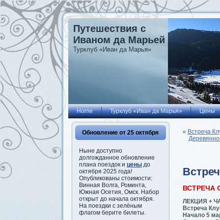
Путешествия с
Иваном да Марьей
Турклуб «Иван да Марья»
Home
Турклуб «Иван да Марья»
Цены
«
Встреча Кл
Обновление от 25 октября
Деревянное
Ныне доступно
долгожданное обновление
плана поездок и
цены
до
Встреч
октября 2025 года!
Опубликованы стоимости:
Винная Волга, Роминта,
ВСТРЕЧА 
Южная Осетия, Омск. Набор
открыт до начала октября.
ЛЕКЦИЯ + 
На поездки с зелёным
Встреча Клу
флагом берите билеты.
Начало 5 мар