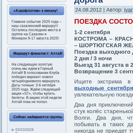
24.08.2012 | Автор:
iva
«Аэрофлотом» к океану!
ПОЕЗДКА СОСТ
Главное событие 2025 года –
наш сахалинский маршрут!
Остались последние места в
1-2 сентября
группе на Сахалин и
КОСТРОМА – КРАС
Монерон 9-17 августа 2025!
– ШОРТЮГСКАЯ ЖЕ
Поездка выходного 
Маршрут-финалист: Алтай!
2 дня / 3 ночи
Выезд 31 августа в 
На следующую золотую
осень мы едем в Горный
Возвращение 3 сентя
Алтай! В голосовании Клуба
победил вариант нового
Ищете экстрима в
четырёхдневного маршрута.
Даты точные: 3-6 октября
выходные сентябр
2025 года. Ждём следующей
акции «S7», чтобы купить
увлекательную поезд
билеты. В акцию этой недели
Алтай пока не попал.
Два дня приключений
стук колёс старенько
Волги. Два дня, ч
Сейчас набираются группы
побывать в таких да
03/10/2026
никогда не приедет 