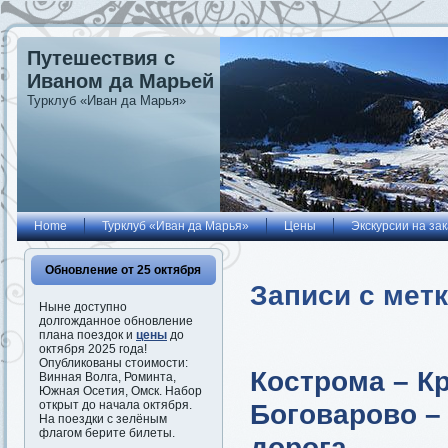
Путешествия с
Иваном да Марьей
Турклуб «Иван да Марья»
Home
Турклуб «Иван да Марья»
Цены
Экскурсии на зак
Обновление от 25 октября
Записи с метк
Ныне доступно
долгожданное обновление
плана поездок и
цены
до
октября 2025 года!
Опубликованы стоимости:
Кострома – К
Винная Волга, Роминта,
Южная Осетия, Омск. Набор
Боговарово –
открыт до начала октября.
На поездки с зелёным
флагом берите билеты.
дорога