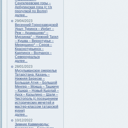
Сенгилеевские горы –
Арбугинская гора (с т/х
прогулкой по Волге)
далее...
29/04/2023
Весенний Горнозаводской
Урал: Туринск – Ирбит –
Реж – Арамашево* –
Мурзинка* – Нижний Тагил
– Кушва – Верхотурье –
Меркушино* – Серов –
Краснотурьинск –
Карпинск – Волчанск –
Североуральск
далее...
28/01/2023
Мусульманское ожерелье
Татарстана: Казань –
Нижняя Береске –
Большая Атня – Большой
Менгер – Мокша – Ташкичу
– Кшкар – Новый Кырлай –
Арск – Казылино – Шали –
Чистополь (с посещением
исторических мечетей и
мастер-классом татарской
кухни)
далее...
10/12/2022
Зимние Кавминводы: