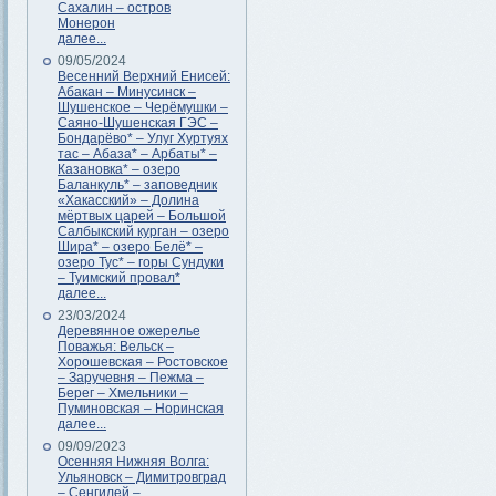
Сахалин – остров
Монерон
далее...
09/05/2024
Весенний Верхний Енисей:
Абакан – Минусинск –
Шушенское – Черёмушки –
Саяно-Шушенская ГЭС –
Бондарёво* – Улуг Хуртуях
тас – Абаза* – Арбаты* –
Казановка* – озеро
Баланкуль* – заповедник
«Хакасский» – Долина
мёртвых царей – Большой
Салбыкский курган – озеро
Шира* – озеро Белё* –
озеро Тус* – горы Сундуки
– Туимский провал*
далее...
23/03/2024
Деревянное ожерелье
Поважья: Вельск –
Хорошевская – Ростовское
– Заручевня – Пежма –
Берег – Хмельники –
Пуминовская – Норинская
далее...
09/09/2023
Осенняя Нижняя Волга:
Ульяновск – Димитровград
– Сенгилей –