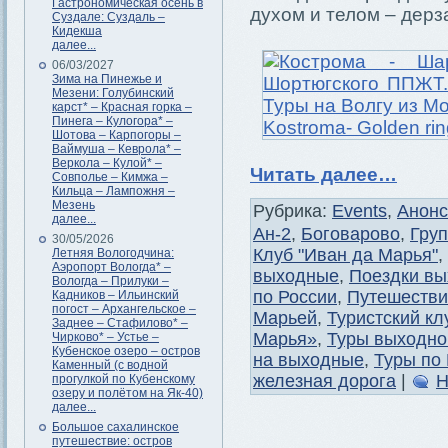
Гастрономическая осень в
духом и телом – дерз
Суздале: Суздаль –
Кидекша
далее...
06/03/2027
Зима на Пинежье и
Мезени: Голубинский
карст* – Красная горка –
Пинега – Кулогора* –
Шотова – Карпогоры –
Ваймуша – Кеврола* –
Веркола – Кулой* –
Читать далее…
Совполье – Кимжа –
Кильца – Лампожня –
Мезень
Рубрика:
Events
,
Анон
далее...
Ан-2
,
Боговарово
,
Груп
30/05/2026
Клуб "Иван да Марья"
,
Летняя Вологодчина:
Аэропорт Вологда* –
выходные
,
Поездки вы
Вологда – Прилуки –
по России
,
Путешестви
Кадников – Ильинский
погост – Архангельское –
Марьей
,
Туристский к
Заднее – Стафилово* –
Марья»
,
Туры выходно
Чирково* – Устье –
Кубенское озеро – остров
на выходные
,
Туры по
Каменный (с водной
железная дорога
|
Н
прогулкой по Кубенскому
озеру и полётом на Як-40)
далее...
Большое сахалинское
путешествие: остров