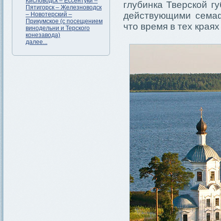
Кисловодск – Ессентуки –
глубинка Тверской г
Пятигорск – Железноводск
действующими семаф
– Новотерский –
Прикумское (с посещением
что время в тех края
винодельни и Терского
конезавода)
далее...