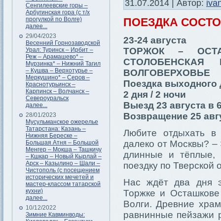
31.07.2014 | Автор:
iva
Сенгилеевские горы –
Арбугинская гора (с т/х
прогулкой по Волге)
ПОЕЗДКА СОСТ
далее...
29/04/2023
23-24 августа
Весенний Горнозаводской
ТОРЖОК – ОСТ
Урал: Туринск – Ирбит –
Реж – Арамашево* –
СТОЛОБЕНСКАЯ
Мурзинка* – Нижний Тагил
– Кушва – Верхотурье –
ВОЛГОВЕРХОВЬЕ
Меркушино* – Серов –
Поездка выходного 
Краснотурьинск –
Карпинск – Волчанск –
2 дня / 2 ночи
Североуральск
Выезд 23 августа в 6
далее...
Возвращение 25 авгу
28/01/2023
Мусульманское ожерелье
Татарстана: Казань –
Любите отдыхать в 
Нижняя Береске –
далеко от Москвы? –
Большая Атня – Большой
Менгер – Мокша – Ташкичу
длинные и тёплые,
– Кшкар – Новый Кырлай –
Арск – Казылино – Шали –
поездку по Тверской 
Чистополь (с посещением
исторических мечетей и
Нас ждёт два дня э
мастер-классом татарской
кухни)
Торжке и Осташкове
далее...
Волги. Древние хра
10/12/2022
равнинные пейзажи р
Зимние Кавминводы: