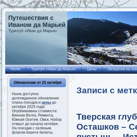
Путешествия с
Иваном да Марьей
Турклуб «Иван да Марья»
Home
Турклуб «Иван да Марья»
Цены
Экскурсии на зак
Обновление от 25 октября
Записи с мет
Ныне доступно
долгожданное обновление
плана поездок и
цены
до
октября 2025 года!
Опубликованы стоимости:
Тверская глуб
Винная Волга, Роминта,
Южная Осетия, Омск. Набор
Осташков – С
открыт до начала октября.
На поездки с зелёным
флагом берите билеты.
пустынь – Ис