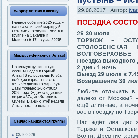
29.06.2017 | Автор:
iva
«Аэрофлотом» к океану!
ПОЕЗДКА СОСТ
Главное событие 2025 года –
наш сахалинский маршрут!
Остались последние места в
29-30 июля
группе на Сахалин и
ТОРЖОК – ОСТ
Монерон 9-17 августа 2025!
СТОЛОБЕНСКАЯ
ВОЛГОВЕРХОВЬЕ
Маршрут-финалист: Алтай!
Поездка выходного 
2 дня / 1 ночь
На следующую золотую
осень мы едем в Горный
Выезд 29 июля в 7.4
Алтай! В голосовании Клуба
победил вариант нового
Возвращение 30 июл
четырёхдневного маршрута.
Даты точные: 3-6 октября
Любите отдыхать в 
2025 года. Ждём следующей
акции «S7», чтобы купить
далеко от Москвы? 
билеты. В акцию этой недели
ещё длинные, а ноч
Алтай пока не попал.
вас в поездку по Тве
Нас ждёт два дня э
Сейчас набираются группы
Торжке и Осташкове
03/10/2026
Волги. Древние хра