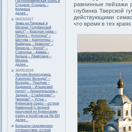
Гастрономическая осень в
равнинные пейзажи р
Суздале: Суздаль –
Кидекша
глубинка Тверской г
далее...
действующими семаф
06/03/2027
что время в тех края
Зима на Пинежье и
Мезени: Голубинский
карст* – Красная горка –
Пинега – Кулогора* –
Шотова – Карпогоры –
Ваймуша – Кеврола* –
Веркола – Кулой* –
Совполье – Кимжа –
Кильца – Лампожня –
Мезень
далее...
30/05/2026
Летняя Вологодчина:
Аэропорт Вологда* –
Вологда – Прилуки –
Кадников – Ильинский
погост – Архангельское –
Заднее – Стафилово* –
Чирково* – Устье –
Кубенское озеро – остров
Каменный (с водной
прогулкой по Кубенскому
озеру и полётом на Як-40)
далее...
Большое сахалинское
путешествие: остров