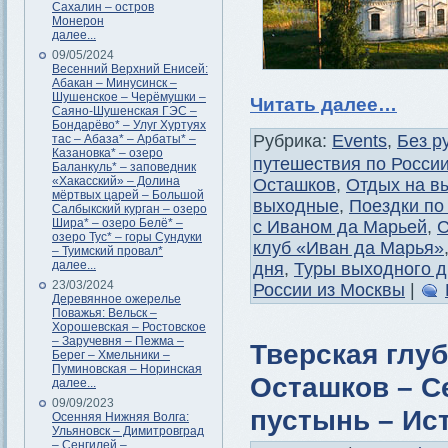
Сахалин – остров
Монерон
далее...
09/05/2024
Весенний Верхний Енисей:
Абакан – Минусинск –
Шушенское – Черёмушки –
Читать далее…
Саяно-Шушенская ГЭС –
Бондарёво* – Улуг Хуртуях
Рубрика:
Events
,
Без р
тас – Абаза* – Арбаты* –
Казановка* – озеро
путешествия по Росси
Баланкуль* – заповедник
«Хакасский» – Долина
Осташков
,
Отдых на в
мёртвых царей – Большой
выходные
,
Поездки по
Салбыкский курган – озеро
Шира* – озеро Белё* –
с Иваном да Марьей
,
С
озеро Тус* – горы Сундуки
клуб «Иван да Марья»
– Туимский провал*
далее...
дня
,
Туры выходного д
23/03/2024
России из Москвы
|
Деревянное ожерелье
Поважья: Вельск –
Хорошевская – Ростовское
– Заручевня – Пежма –
Тверская глуб
Берег – Хмельники –
Пуминовская – Норинская
Осташков – С
далее...
09/09/2023
пустынь – Ис
Осенняя Нижняя Волга:
Ульяновск – Димитровград
– Сенгилей –