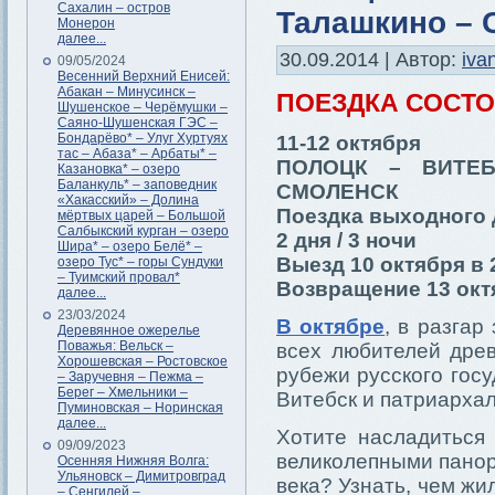
Сахалин – остров
Талашкино – 
Монерон
далее...
30.09.2014 | Автор:
iva
09/05/2024
Весенний Верхний Енисей:
Абакан – Минусинск –
ПОЕЗДКА СОСТ
Шушенское – Черёмушки –
Саяно-Шушенская ГЭС –
Бондарёво* – Улуг Хуртуях
11-12 октября
тас – Абаза* – Арбаты* –
ПОЛОЦК – ВИТЕ
Казановка* – озеро
Баланкуль* – заповедник
СМОЛЕНСК
«Хакасский» – Долина
Поездка выходного 
мёртвых царей – Большой
Салбыкский курган – озеро
2 дня / 3 ночи
Шира* – озеро Белё* –
Выезд 10 октября в 
озеро Тус* – горы Сундуки
– Туимский провал*
Возвращение 13 октя
далее...
23/03/2024
В октябре
, в разга
Деревянное ожерелье
Поважья: Вельск –
всех любителей дре
Хорошевская – Ростовское
рубежи русского гос
– Заручевня – Пежма –
Берег – Хмельники –
Витебск и патриарха
Пуминовская – Норинская
далее...
Хотите насладиться
09/09/2023
великолепными панор
Осенняя Нижняя Волга:
Ульяновск – Димитровград
века? Узнать, чем жи
– Сенгилей –