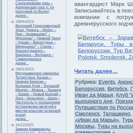
авангардист Марк Ша
Сенгилеевские горы –
Арбугинская гора (с т/х
Записывайтесь в поез
прогулкой по Волге)
далее...
компании с погру
29/04/2023
древнерусского зодче
Весенний Горнозаводской
Урал: Туринск – Ирбит –
Реж – Арамашево* –
Мурзинка* – Нижний Тагил
– Кушва – Верхотурье –
Меркушино* – Серов –
Краснотурьинск –
Карпинск – Волчанск –
Североуральск
далее...
28/01/2023
Читать далее…
Мусульманское ожерелье
Татарстана: Казань –
Рубрика:
Events
,
Анон
Нижняя Береске –
Большая Атня – Большой
Белоруссия
,
Витебск
,
Менгер – Мокша – Ташкичу
Иван да Марья
,
Клуб "
– Кшкар – Новый Кырлай –
Арск – Казылино – Шали –
выходного дня
,
Поездк
Чистополь (с посещением
Путешествия по Росси
исторических мечетей и
мастер-классом татарской
Смоленск
,
Талашкино
кухни)
«Иван да Марья»
,
Тур
далее...
10/12/2022
Москвы
,
Туры на выхо
Зимние Кавминводы:
комментариев »