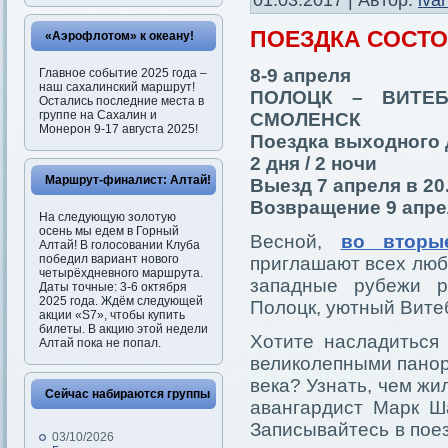
01.03.2017 | Автор:
iva
ПОЕЗДКА СОСТ
«Аэрофлотом» к океану!
8-9 апреля
Главное событие 2025 года –
наш сахалинский маршрут!
ПОЛОЦК – ВИТЕ
Остались последние места в
группе на Сахалин и
СМОЛЕНСК
Монерон 9-17 августа 2025!
Поездка выходного 
2 дня / 2 ночи
Маршрут-финалист: Алтай!
Выезд 7 апреля в 20
Возвращение 9 апрел
На следующую золотую
осень мы едем в Горный
Весной,
во вторы
Алтай! В голосовании Клуба
победил вариант нового
приглашают всех люб
четырёхдневного маршрута.
западные рубежи р
Даты точные: 3-6 октября
2025 года. Ждём следующей
Полоцк, уютный Вите
акции «S7», чтобы купить
билеты. В акцию этой недели
Хотите насладиться
Алтай пока не попал.
великолепными панор
века? Узнать, чем жи
Сейчас набираются группы
авангардист Марк Ша
Записывайтесь в поез
03/10/2026