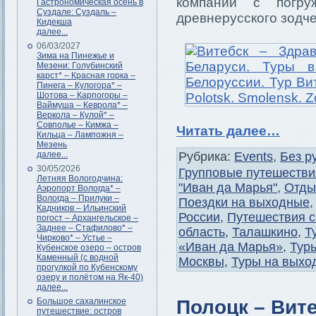
компании с погру
Гастрономическая осень в
Суздале: Суздаль –
древнерусского зодче
Кидекша
далее...
06/03/2027
Зима на Пинежье и
Мезени: Голубинский
карст* – Красная горка –
Пинега – Кулогора* –
Шотова – Карпогоры –
Ваймуша – Кеврола* –
Веркола – Кулой* –
Совполье – Кимжа –
Читать далее…
Кильца – Лампожня –
Мезень
далее...
Рубрика:
Events
,
Без р
30/05/2026
Групповые путешестви
Летняя Вологодчина:
"Иван да Марья"
,
Отды
Аэропорт Вологда* –
Вологда – Прилуки –
Поездки на выходные
Кадников – Ильинский
России
,
Путешествия с
погост – Архангельское –
Заднее – Стафилово* –
область
,
Талашкино
,
Т
Чирково* – Устье –
«Иван да Марья»
,
Тур
Кубенское озеро – остров
Каменный (с водной
Москвы
,
Туры на выхо
прогулкой по Кубенскому
озеру и полётом на Як-40)
далее...
Полоцк – Вит
Большое сахалинское
путешествие: остров