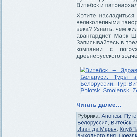
Витебск и патриарха
Хотите насладиться
великолепными панор
века? Узнать, чем жи
авангардист Марк Ша
Записывайтесь в поез
компании с погру
древнерусского зодче
Читать далее…
Рубрика:
Анонсы
,
Путе
Белоруссия
,
Витебск
,
Иван да Марья
,
Клуб "
выходного дня
,
Поездк