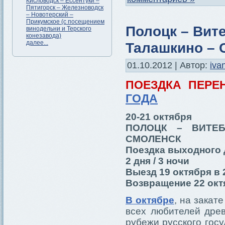
Кисловодск – Ессентуки –
Пятигорск – Железноводск
– Новотерский –
Прикумское (с посещением
Полоцк – Вит
винодельни и Терского
конезавода)
далее...
Талашкино – 
01.10.2012 | Автор:
iva
ПОЕЗДКА ПЕР
ГОДА
20-21 октября
ПОЛОЦК – ВИТЕ
СМОЛЕНСК
Поездка выходного 
2 дня / 3 ночи
Выезд 19 октября в 
Возвращение 22 октя
В октябре
, на закат
всех любителей дре
рубежи русского гос