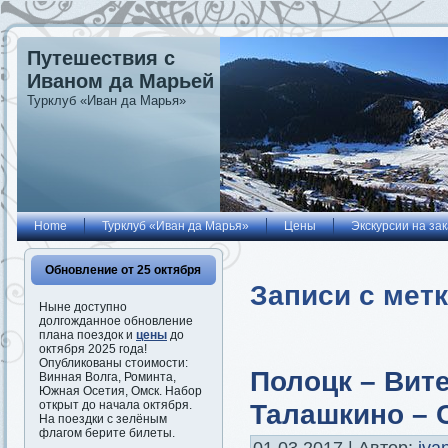
Путешествия с
Иваном да Марьей
Турклуб «Иван да Марья»
Home
Турклуб «Иван да Марья»
Цены
Экскурсии на зак
Обновление от 25 октября
Записи с мет
Ныне доступно
долгожданное обновление
плана поездок и
цены
до
октября 2025 года!
Опубликованы стоимости:
Полоцк – Вит
Винная Волга, Роминта,
Южная Осетия, Омск. Набор
Талашкино – 
открыт до начала октября.
На поездки с зелёным
флагом берите билеты.