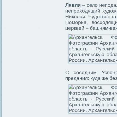
Лявля
– село непода
непреходящий худож
Николая Чудотворц
Поморье, восходящ
церквей – башням-ве
С соседним Успен
предания: куда же без