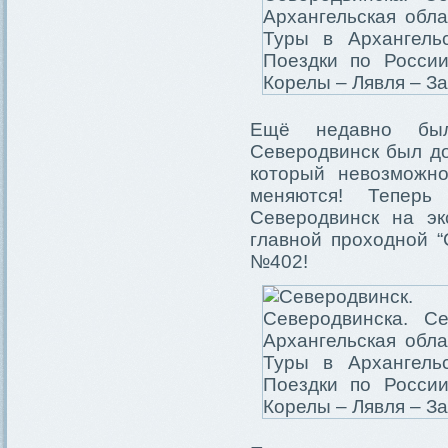
Ещё недавно был
Северодвинск был до
который невозможн
меняются! Теперь
Северодвинск на э
главной проходной “
№402!