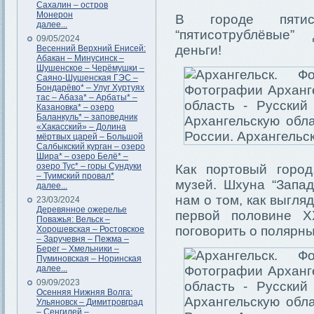
Сахалин – остров
Монерон
В городе пятис
далее...
“пятисотрублёвые”
09/05/2024
деньги!
Весенний Верхний Енисей:
Абакан – Минусинск –
Шушенское – Черёмушки –
Саяно-Шушенская ГЭС –
Бондарёво* – Улуг Хуртуях
тас – Абаза* – Арбаты* –
Казановка* – озеро
Баланкуль* – заповедник
«Хакасский» – Долина
мёртвых царей – Большой
Салбыкский курган – озеро
Шира* – озеро Белё* –
озеро Тус* – горы Сундуки
Как портовый город
– Туимский провал*
музей. Шхуна “Запад
далее...
нам о том, как выгл
23/03/2024
Деревянное ожерелье
первой половине X
Поважья: Вельск –
поговорить о полярны
Хорошевская – Ростовское
– Заручевня – Пежма –
Берег – Хмельники –
Пуминовская – Норинская
далее...
09/09/2023
Осенняя Нижняя Волга:
Ульяновск – Димитровград
– Сенгилей –