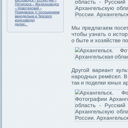
Кисловодск – Ессентуки –
Пятигорск – Железноводск
– Новотерский –
Прикумское (с посещением
винодельни и Терского
конезавода)
далее...
Мы предлагаем посет
чтобы узнать о истор
о быте и хозяйстве п
Другой вариант кул
народных ремёсел. В 
так и поделки юных а