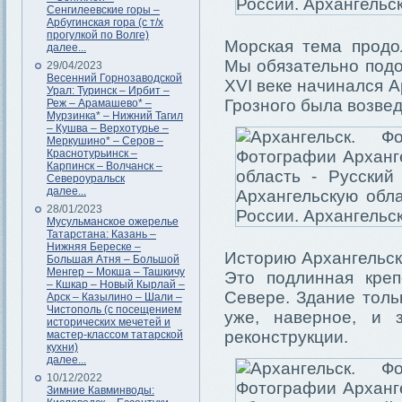
Сенгилеевские горы –
Арбугинская гора (с т/х
прогулкой по Волге)
Морская тема продо
далее...
Мы обязательно подо
29/04/2023
Весенний Горнозаводской
XVI веке начинался Ар
Урал: Туринск – Ирбит –
Грозного была возвед
Реж – Арамашево* –
Мурзинка* – Нижний Тагил
– Кушва – Верхотурье –
Меркушино* – Серов –
Краснотурьинск –
Карпинск – Волчанск –
Североуральск
далее...
28/01/2023
Мусульманское ожерелье
Татарстана: Казань –
Нижняя Береске –
Историю Архангельск
Большая Атня – Большой
Менгер – Мокша – Ташкичу
Это подлинная креп
– Кшкар – Новый Кырлай –
Севере. Здание толь
Арск – Казылино – Шали –
Чистополь (с посещением
уже, наверное, и 
исторических мечетей и
реконструкции.
мастер-классом татарской
кухни)
далее...
10/12/2022
Зимние Кавминводы: