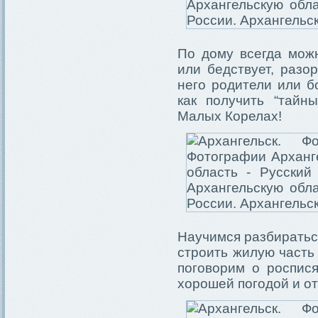
По дому всегда можн
или бедствует, разо
него родители или б
как получить “тайн
Малых Корелах!
Научимся разбираться
строить жилую часть 
поговорим о роспися
хорошей погодой и о