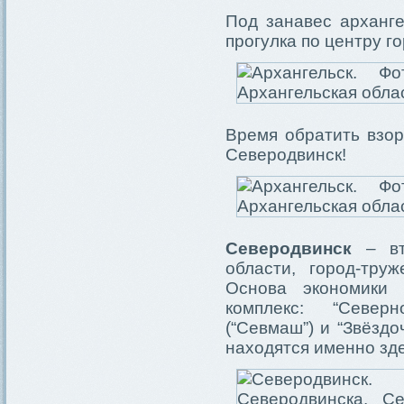
Под занавес арханг
прогулка по центру г
Время обратить взор
Северодвинск!
Северодвинск
– вто
области, город-тру
Основа экономики 
комплекс: “Север
(“Севмаш”) и “Звёзд
находятся именно зде