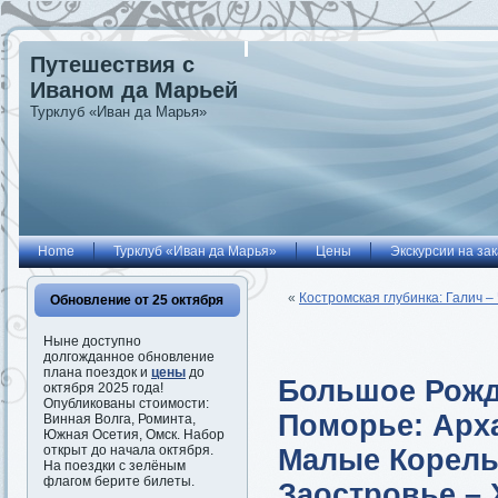
Путешествия с
Иваном да Марьей
Турклуб «Иван да Марья»
Home
Турклуб «Иван да Марья»
Цены
Экскурсии на зак
«
Костромская глубинка: Галич 
Обновление от 25 октября
Ныне доступно
долгожданное обновление
плана поездок и
цены
до
Большое Рожд
октября 2025 года!
Опубликованы стоимости:
Поморье: Арха
Винная Волга, Роминта,
Южная Осетия, Омск. Набор
открыт до начала октября.
Малые Корелы
На поездки с зелёным
флагом берите билеты.
Заостровье –