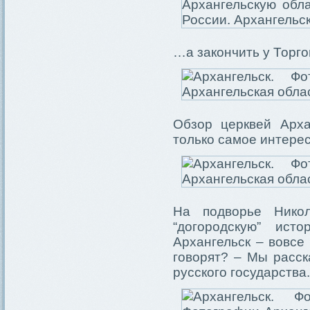
…а закончить у Торг
Обзор церквей Арха
только самое интере
На подворье Никол
“догородскую” ист
Архангельск – вовсе 
говорят? – Мы расск
русского государства.