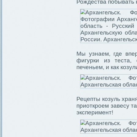
Рождества побывать н
Мы узнаем, где впе
фигурки из теста,
печеньем, и как козу
Рецепты козуль хран
приоткроем завесу т
эксперимент!