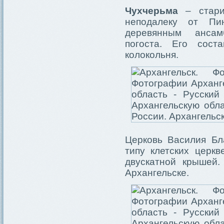
Чухчерьма
– стари
неподалеку от Пин
деревянным ансамб
погоста. Его сост
колокольня.
Церковь Василия Бл
типу клетских церк
двускатной крышей.
Архангельске.