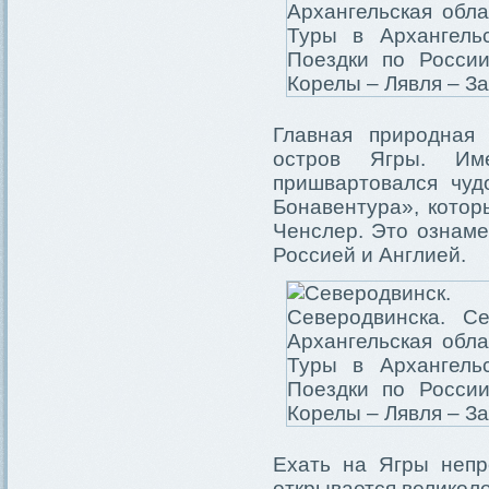
Главная природная 
остров Ягры. Им
пришвартовался чу
Бонавентура», котор
Ченслер. Это ознам
Россией и Англией.
Ехать на Ягры непр
открывается великол