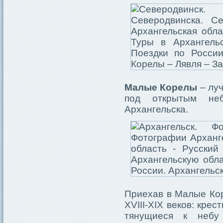
Малые Корелы
– луч
под открытым неб
Архангельска.
Приехав в Малые Кор
XVIII-XIX веков: кре
тянущиеся к небу