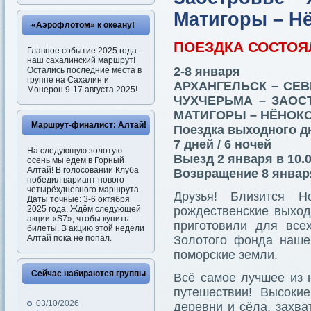
Матигоры – Нё
«Аэрофлотом» к океану!
ПОЕЗДКА СОСТОЯ
Главное событие 2025 года –
наш сахалинский маршрут!
2-8 января
Остались последние места в
группе на Сахалин и
АРХАНГЕЛЬСК – СЕ
Монерон 9-17 августа 2025!
ЧУХЧЕРЬМА – ЗАОС
МАТИГОРЫ – НЁНОКС
Маршрут-финалист: Алтай!
Поездка выходного д
7 дней / 6 ночей
На следующую золотую
Выезд 2 января в 10.
осень мы едем в Горный
Алтай! В голосовании Клуба
Возвращение 8 января
победил вариант нового
четырёхдневного маршрута.
Друзья! Близится 
Даты точные: 3-6 октября
2025 года. Ждём следующей
рождественские выхо
акции «S7», чтобы купить
приготовили для все
билеты. В акцию этой недели
Алтай пока не попал.
Золотого фонда наше
поморские земли.
Сейчас набираются группы
Всё самое лучшее из 
путешествии! Высоки
03/10/2026
деревни и сёла, захв