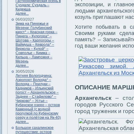
Гастрономическая осень в
экспозиции, и главн
Суздале: Суздаль –
Кидекша
людьми архангельског
далее...
козуль приглашают нас
06/03/2027
Зима на Пинежье и
Хотите побывать в с
Мезени: Голубинский
карст* – Красная горка –
Своими руками сдела
Пинега – Кулогора* –
память? – Записывайт
Шотова – Карпогоры –
Ваймуша – Кеврола* –
год ваши желания испо
Веркола – Кулой* –
Совполье – Кимжа –
Кильца – Лампожня –
Мезень
далее...
30/05/2026
Летняя Вологодчина:
Аэропорт Вологда* –
Вологда – Прилуки –
ОПИСАНИЕ МАРШ
Кадников – Ильинский
погост – Архангельское –
Заднее – Стафилово* –
Архангельск
– стол
Чирково* – Устье –
городов Русского С
Кубенское озеро – остров
Каменный (с водной
город труженик и горо
прогулкой по Кубенскому
озеру и полётом на Як-40)
далее...
Большое сахалинское
путешествие: остров