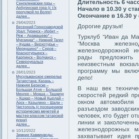
Длительность 6 час
Сенгилеевские горы –
Арбугинская гора (с т/х
Начало в 10.30 у ст
прогулкой по Волге)
Окончание в 16.30 у
далее...
29/04/2023
Дорогие друзья!
Весенний Горнозаводской
Урал: Туринск – Ирбит –
Реж – Арамашево* –
Турклуб “Иван да Ма
Мурзинка* – Нижний Тагил
“Москва железно
– Кушва – Верхотурье –
Меркушино* – Серов –
железнодорожной и
Краснотурьинск –
рады предложить
Карпинск – Волчанск –
Североуральск
неизвестным вокза
далее...
программу мы вклю
28/01/2023
Мусульманское ожерелье
депо!
Татарстана: Казань –
Нижняя Береске –
В наш век техничес
Большая Атня – Большой
Менгер – Мокша – Ташкичу
скоростей редкий п
– Кшкар – Новый Кырлай –
окном автомобиля
Арск – Казылино – Шали –
Чистополь (с посещением
разъездом заводски
исторических мечетей и
человек, кто будет о
мастер-классом татарской
кухни)
линии и заколоченн
далее...
железнодорожных м
10/12/2022
Зимние Кавминводы:
захватывает идея п