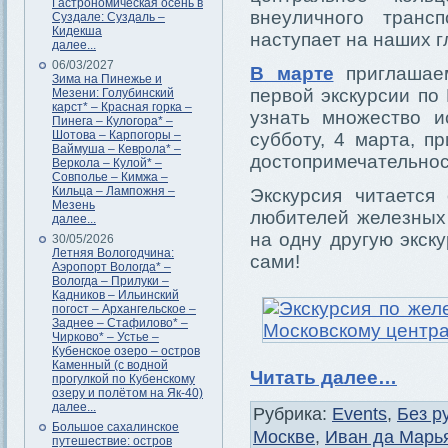
Гастрономическая осень в
внеуличного транс
Суздале: Суздаль –
Кидекша
наступает на наших г
далее...
06/03/2027
В марте
приглашаем
Зима на Пинежье и
первой экскурсии по
Мезени: Голубинский
карст* – Красная горка –
узнать множество и
Пинега – Кулогора* –
Шотова – Карпогоры –
субботу, 4 марта, п
Ваймуша – Кеврола* –
достопримечательнос
Веркола – Кулой* –
Совполье – Кимжа –
Кильца – Лампожня –
Экскурсия читается
Мезень
любителей железных 
далее...
на одну другую экск
30/05/2026
Летняя Вологодчина:
сами!
Аэропорт Вологда* –
Вологда – Прилуки –
Кадников – Ильинский
погост – Архангельское –
Заднее – Стафилово* –
Чирково* – Устье –
Кубенское озеро – остров
Каменный (с водной
Читать далее…
прогулкой по Кубенскому
озеру и полётом на Як-40)
далее...
Рубрика:
Events
,
Без р
Большое сахалинское
Москве
,
Иван да Марь
путешествие: остров