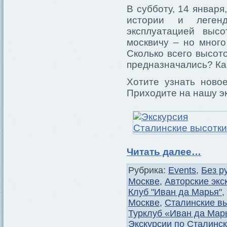
В субботу, 14 января
истории и леген
эксплуатацией выс
москвичу – но мног
Сколько всего высот
предназначались? Ка
Хотите узнать ново
Приходите на нашу э
Читать далее…
Рубрика:
Events
,
Без р
Москве
,
Авторские экс
Клуб "Иван да Марья"
,
Москве
,
Сталинские в
Турклуб «Иван да Мар
Экскурсии по Сталинс