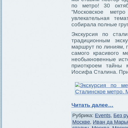
по метро! 30 октя
“Московское метр
увлекательная тема
собирала полные груп
Экскурсия по стал
традиционным экск
маршрут по линиям, 
самого красивого м
необыкновенные ист
приоткроем тайны 
Иосифа Сталина. Прих
Читать далее…
Рубрика:
Events
,
Без р
Москве
,
Иван да Марь
сталин
,
Москва
,
Моско