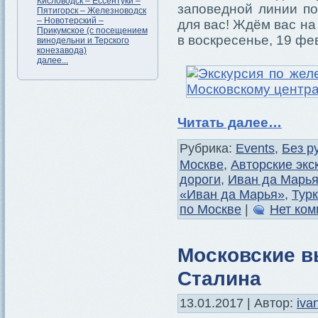
Кисловодск – Ессентуки –
заповедной линии по
Пятигорск – Железноводск
– Новотерский –
для вас! Ждём вас н
Прикумское (с посещением
в воскресенье, 19 фе
винодельни и Терского
конезавода)
далее...
Читать далее…
Рубрика:
Events
,
Без р
Москве
,
Авторские экс
дороги
,
Иван да Марь
«Иван да Марья»
,
Тур
по Москве
|
Нет ком
Московские в
Сталина
13.01.2017 | Автор:
iva