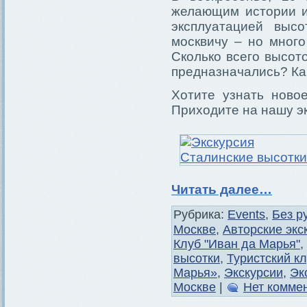
желающим истории и
эксплуатацией выс
москвичу – но мног
Сколько всего высот
предназначались? Ка
Хотите узнать ново
Приходите на нашу э
Читать далее…
Рубрика:
Events
,
Без р
Москве
,
Авторские экс
Клуб "Иван да Марья"
,
высотки
,
Туристский к
Марья»
,
Экскурсии
,
Эк
Москве
|
Нет комме