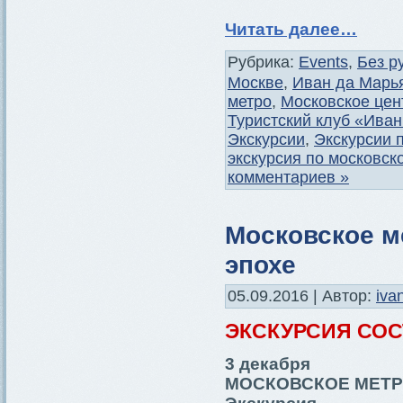
Читать далее…
Рубрика:
Events
,
Без р
Москве
,
Иван да Марь
метро
,
Московское цен
Туристский клуб «Ива
Экскурсии
,
Экскурсии 
экскурсия по московск
комментариев »
Московское ме
эпохе
05.09.2016 | Автор:
iva
ЭКСКУРСИЯ СО
3 декабря
МОСКОВСКОЕ МЕТРО