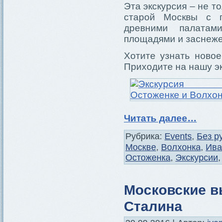
Эта экскурсия – не т
старой Москвы с п
древними палатам
площадями и заснеж
Хотите узнать ново
Приходите на нашу э
Читать далее…
Рубрика:
Events
,
Без р
Москве
,
Волхонка
,
Ива
Остоженка
,
Экскурсии
Московские в
Сталина