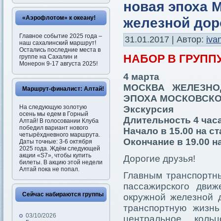
новая эпоха 
«Аэрофлотом» к океану!
железной дор
Главное событие 2025 года –
31.01.2017 | Автор:
iva
наш сахалинский маршрут!
Остались последние места в
НАБОР В ГРУПП
группе на Сахалин и
Монерон 9-17 августа 2025!
4 марта
МОСКВА ЖЕЛЕЗНО
Маршрут-финалист: Алтай!
ЭПОХА МОСКОВСКО
На следующую золотую
Экскурсия
осень мы едем в Горный
Длительность 4 час
Алтай! В голосовании Клуба
победил вариант нового
Начало в 15.00 на с
четырёхдневного маршрута.
Окончание в 19.00 н
Даты точные: 3-6 октября
2025 года. Ждём следующей
акции «S7», чтобы купить
Дорогие друзья!
билеты. В акцию этой недели
Алтай пока не попал.
Главным транспортны
пассажирского движ
Сейчас набираются группы
окружной железной д
транспортную жизнь
03/10/2026
центральное коль