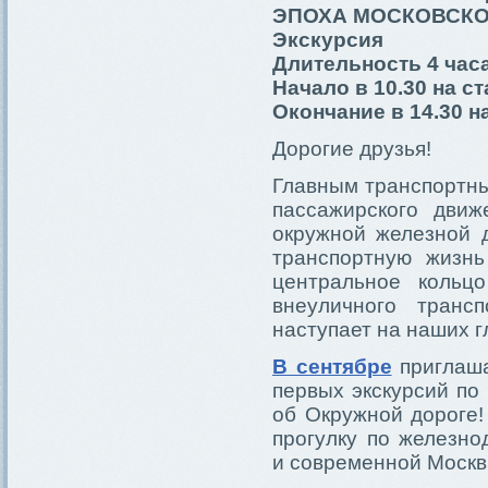
ЭПОХА МОСКОВСКО
Экскурсия
Длительность 4 час
Начало в 10.30 на с
Окончание в 14.30 н
Дорогие друзья!
Главным транспортны
пассажирского движ
окружной железной д
транспортную жизнь
центральное кольц
внеуличного транс
наступает на наших г
В сентябре
приглаша
первых экскурсий по
об Окружной дороге!
прогулку по железн
и современной Москв