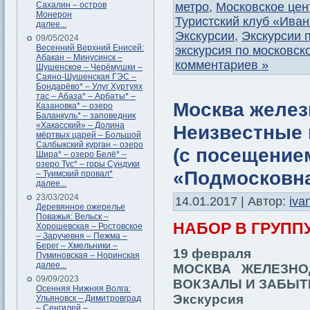
метро
,
Московское цен
Сахалин – остров
Монерон
Туристский клуб «Ива
далее...
Экскурсии
,
Экскурсии 
09/05/2024
Весенний Верхний Енисей:
экскурсия по московск
Абакан – Минусинск –
комментариев »
Шушенское – Черёмушки –
Саяно-Шушенская ГЭС –
Бондарёво* – Улуг Хуртуях
тас – Абаза* – Арбаты* –
Москва желез
Казановка* – озеро
Баланкуль* – заповедник
«Хакасский» – Долина
Неизвестные 
мёртвых царей – Большой
Салбыкский курган – озеро
(с посещение
Шира* – озеро Белё* –
озеро Тус* – горы Сундуки
«Подмосковна
– Туимский провал*
далее...
23/03/2024
14.01.2017 | Автор:
iva
Деревянное ожерелье
Поважья: Вельск –
НАБОР В ГРУППУ
Хорошевская – Ростовское
– Заручевня – Пежма –
Берег – Хмельники –
19 февраля
Пуминовская – Норинская
далее...
МОСКВА ЖЕЛЕЗНО
09/09/2023
ВОКЗАЛЫ И ЗАБЫТ
Осенняя Нижняя Волга:
Экскурсия
Ульяновск – Димитровград
– Сенгилей –