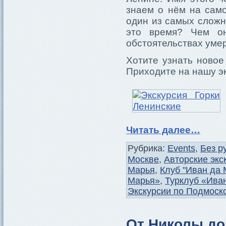
знаем о нём на сам
один из самых сложн
это время? Чем о
обстоятельствах уме
Хотите узнать новое
Приходите на нашу э
Читать далее…
Рубрика:
Events
,
Без р
Москве
,
Авторские экс
Марья
,
Клуб "Иван да 
Марья»
,
Турклуб «Ива
Экскурсии по Подмоск
От Николы до