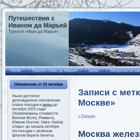
Путешествия с
Иваном да Марьей
Турклуб «Иван да Марья»
Home
Турклуб «Иван да Марья»
Цены
Экскурсии на зак
Обновление от 25 октября
Записи с мет
Ныне доступно
Москве»
долгожданное обновление
плана поездок и
цены
до
октября 2025 года!
Опубликованы стоимости:
« Раньше
Винная Волга, Роминта,
Южная Осетия, Омск. Набор
открыт до начала октября.
Москва желез
На поездки с зелёным
флагом берите билеты.