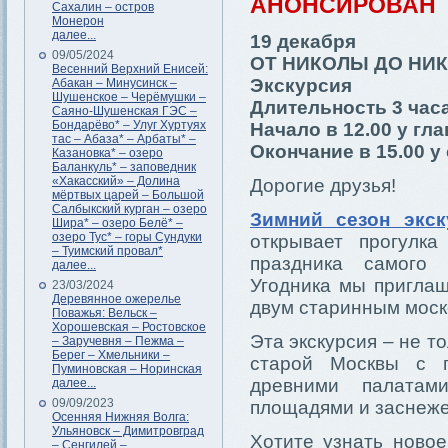
АНОНСИРОВАН
Сахалин – остров
Монерон
далее...
19 декабря
09/05/2024
ОТ НИКОЛЫ ДО НИ
Весенний Верхний Енисей:
Экскурсия
Абакан – Минусинск –
Шушенское – Черёмушки –
Длительность 3 час
Саяно-Шушенская ГЭС –
Бондарёво* – Улуг Хуртуях
Начало в 12.00 у гл
тас – Абаза* – Арбаты* –
Окончание в 15.00 у
Казановка* – озеро
Баланкуль* – заповедник
«Хакасский» – Долина
Дорогие друзья!
мёртвых царей – Большой
Салбыкский курган – озеро
Зимний сезон экс
Шира* – озеро Белё* –
озеро Тус* – горы Сундуки
открывает прогулк
– Туимский провал*
праздника самого 
далее...
Угодника мы приглаш
23/03/2024
Деревянное ожерелье
двум старинным моск
Поважья: Вельск –
Хорошевская – Ростовское
Эта экскурсия – не т
– Заручевня – Пежма –
Берег – Хмельники –
старой Москвы с п
Пуминовская – Норинская
древними палатам
далее...
09/09/2023
площадями и заснеж
Осенняя Нижняя Волга:
Ульяновск – Димитровград
Хотите узнать ново
– Сенгилей –