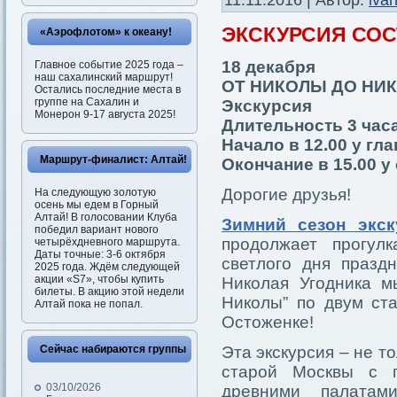
11.11.2016 | Автор:
iva
ЭКСКУРСИЯ СО
«Аэрофлотом» к океану!
18 декабря
Главное событие 2025 года –
наш сахалинский маршрут!
ОТ НИКОЛЫ ДО НИ
Остались последние места в
группе на Сахалин и
Экскурсия
Монерон 9-17 августа 2025!
Длительность 3 час
Начало в 12.00 у гл
Маршрут-финалист: Алтай!
Окончание в 15.00 у
Дорогие друзья!
На следующую золотую
осень мы едем в Горный
Алтай! В голосовании Клуба
Зимний сезон экс
победил вариант нового
продолжает прогул
четырёхдневного маршрута.
Даты точные: 3-6 октября
светлого дня праздн
2025 года. Ждём следующей
акции «S7», чтобы купить
Николая Угодника м
билеты. В акцию этой недели
Николы” по двум ст
Алтай пока не попал.
Остоженке!
Сейчас набираются группы
Эта экскурсия – не т
старой Москвы с п
03/10/2026
древними палатам