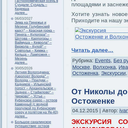
Гастрономическая осень в
площадями и заснеж
Суздале: Суздаль –
Кидекша
далее...
Хотите узнать ново
06/03/2027
Приходите на нашу э
Зима на Пинежье и
Мезени: Голубинский
карст* – Красная горка –
Пинега – Кулогора* –
Шотова – Карпогоры –
Ваймуша – Кеврола* –
Веркола – Кулой* –
Читать далее…
Совполье – Кимжа –
Кильца – Лампожня –
Мезень
Рубрика:
Events
,
Без р
далее...
Москве
,
Волхонка
,
Ива
30/05/2026
Остоженка
,
Экскурсии
Летняя Вологодчина:
Аэропорт Вологда* –
Вологда – Прилуки –
Кадников – Ильинский
погост – Архангельское –
От Николы до
Заднее – Стафилово* –
Чирково* – Устье –
Остоженке
Кубенское озеро – остров
Каменный (с водной
прогулкой по Кубенскому
04.12.2015 | Автор:
iva
озеру и полётом на Як-40)
далее...
ЭКСКУРСИЯ С
Большое сахалинское
путешествие: остров