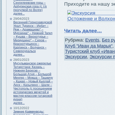
Сенгилеевские горы –
Приходите на нашу э
Арбугинская гора (с т/х
прогулкой по Волге)
далее...
29/04/2023
Весенний Горнозаводской
Урал: Туринск – Ирбит –
Реж – Арамашево* –
Читать далее…
Мурзинка* – Нижний Тагил
– Кушва – Верхотурье –
Рубрика:
Events
,
Без р
Меркушино* – Серов –
Краснотурьинск –
Клуб "Иван да Марья"
,
Карпинск – Волчанск –
Туристский клуб «Ива
Североуральск
далее...
Экскурсии
,
Экскурсии 
28/01/2023
Мусульманское ожерелье
Татарстана: Казань –
Нижняя Береске –
Большая Атня – Большой
Менгер – Мокша – Ташкичу
– Кшкар – Новый Кырлай –
Арск – Казылино – Шали –
Чистополь (с посещением
исторических мечетей и
мастер-классом татарской
кухни)
далее...
10/12/2022
Зимние Кавминводы: