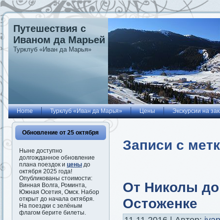
Путешествия с
Иваном да Марьей
Турклуб «Иван да Марья»
Home
Турклуб «Иван да Марья»
Цены
Экскурсии на зак
Обновление от 25 октября
Записи с мет
Ныне доступно
долгожданное обновление
плана поездок и
цены
до
октября 2025 года!
Опубликованы стоимости:
От Николы до
Винная Волга, Роминта,
Южная Осетия, Омск. Набор
Остоженке
открыт до начала октября.
На поездки с зелёным
флагом берите билеты.