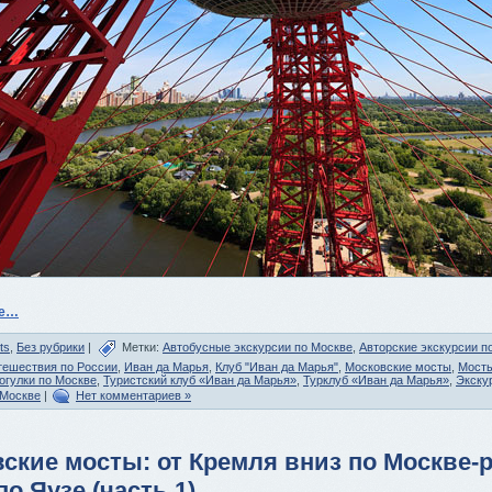
ее…
ts
,
Без рубрики
|
Метки:
Автобусные экскурсии по Москве
,
Авторские экскурсии п
тешествия по России
,
Иван да Марья
,
Клуб "Иван да Марья"
,
Московские мосты
,
Мост
огулки по Москве
,
Туристский клуб «Иван да Марья»
,
Турклуб «Иван да Марья»
,
Экску
 Москве
|
Нет комментариев »
ские мосты: от Кремля вниз по Москве-р
по Яузе (часть 1)