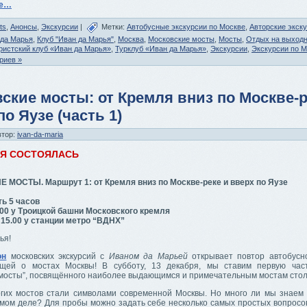
ее…
ts
,
Анонсы
,
Экскурсии
|
Метки:
Автобусные экскурсии по Москве
,
Авторские экску
 да Марья
,
Клуб "Иван да Марья"
,
Москва
,
Московские мосты
,
Мосты
,
Отдых на выход
ристский клуб «Иван да Марья»
,
Турклуб «Иван да Марья»
,
Экскурсии
,
Экскурсии по 
риев »
ские мосты: от Кремля вниз по Москве-р
по Яузе (часть 1)
втор:
ivan-da-maria
ИЯ СОСТОЯЛАСЬ
МОСТЫ. Маршрут 1: от Кремля вниз по Москве-реке и вверх по Яузе
ь 5 часов
.00 у Троицкой башни Московского кремля
 15.00 у станции метро “ВДНХ”
ья!
он
московских экскурсий с
Иваном да Марьей
открывает повтор автобусно
ющей о мостах Москвы! В субботу, 13 декабря, мы ставим первую час
 мосты”, посвящённого наиболее выдающимся и примечательным мостам сто
гих мостов стали символами современной Москвы. Но много ли мы знаем 
амом деле? Для пробы можно задать себе несколько самых простых вопросов