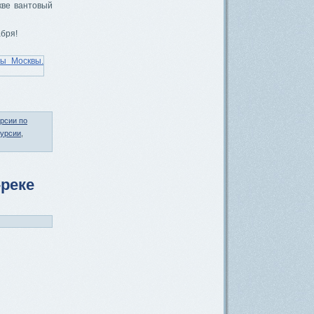
кве вантовый
абря!
рсии по
урсии
,
-реке