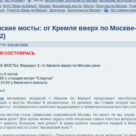
ts
,
Без рубрики
|
Метки:
Автобусные экскурсии по Москве
,
Авторские экскурсии п
я
,
Клуб "Иван да Марья"
,
Москва
,
Московские мосты
,
Мосты
,
Прогулки по Москве
,
Тури
ья»
,
Турклуб «Иван да Марья»
,
Экскурсии
,
Экскурсии по Москве
|
Нет комментари
ские мосты: от Кремля вверх по Москве
2)
втор:
ivan-da-maria
ИЯ СОСТОЯЛАСЬ
МОСТЫ. Маршрут 2: от Кремля вверх по Москве-реке
ь 5 часов
00 у станции метро “Спартак”
15.00 у Киевского вокзала
ья!
он
московских экскурсий с
Иваном да Марьей
продолжает автобусная
щая о мостах Москвы! В воскресенье, 14 декабря, мы ставим вторую ча
 мосты”, посвящённого наиболее выдающимся и примечательным мостам сто
гих мостов стали символами современной Москвы. Но много ли мы знаем 
амом деле? Для пробы можно задать себе несколько самых простых вопросов
т ширину большую, чем длину? В каком районе находится первый в Мос
го старого моста стоял “московский нуль”?
о знаете правильные ответы? – Приходите проверить их на экскурсию 14 дек