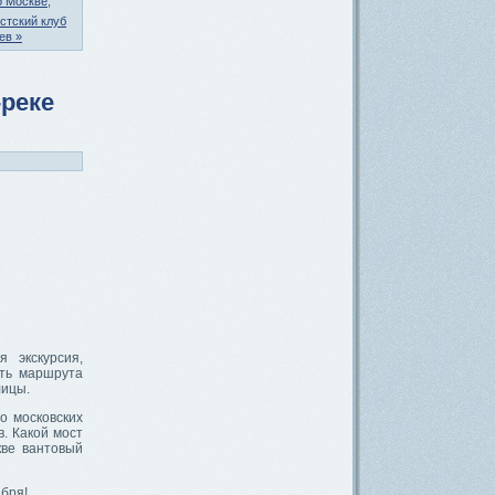
о Москве
,
стский клуб
ев »
-реке
 экскурсия,
сть маршрута
лицы.
о московских
. Какой мост
кве вантовый
абря!