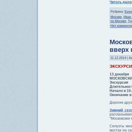
Читать дал
Рубрика:
Even
Москве
,
Иван
по Москве
,
Ту
Нет коммента
Москов
вверх 
11.12.2014 | А
ЭКСКУРС
13 декабря
МОСКОВСКИЕ 
Экскурсия
Длительност
Начало в 10
Окончание в
Дорогие друз
Зимний сез
рассказыва
“Московские
Силуэты мно
мостах на с