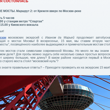
ИЯ СОСТОЯЛАСЬ
МОСТЫ. Маршрут 2: от Кремля вверх по Москве-реке
ь 5 часов
00 у станции метро “Спартак”
15.00 у Киевского вокзала
ья!
езон
московских экскурсий с
Иваном да Марьей
продолжает автобусная
ющая о мостах Москвы! В воскресенье, 15 мая, мы ставим вторую час
 мосты”, посвящённого наиболее выдающимся и примечательным мостам сто
гих мостов стали символами современной Москвы. Но много ли мы знаем 
амом деле? Для пробы можно задать себе несколько самых простых вопросов
т ширину большую, чем длину? В каком районе находится первый в Мос
го старого моста стоял “московский нуль”?
о знаете правильные ответы? – Приходите проверить их на экскурсию 15 мая!