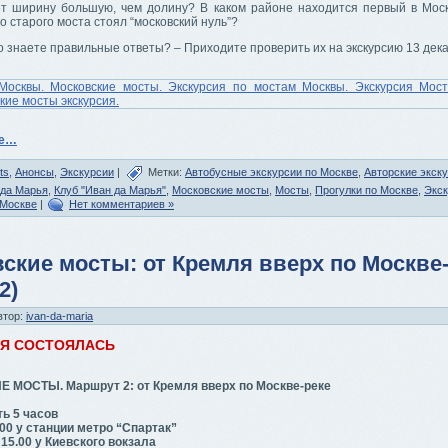
т ширину большую, чем долину? В каком районе находится первый в Мос
го старого моста стоял “московский нуль”?
о знаете правильные ответы? – Приходите проверить их на экскурсию 13 дек
ее…
ts
,
Анонсы
,
Экскурсии
|
Метки:
Автобусные экскурсии по Москве
,
Авторские экску
 да Марья
,
Клуб "Иван да Марья"
,
Московские мосты
,
Мосты
,
Прогулки по Москве
,
Экск
 Москве
|
Нет комментариев »
ские мосты: от Кремля вверх по Москве
2)
втор:
ivan-da-maria
ИЯ СОСТОЯЛАСЬ
МОСТЫ. Маршрут 2: от Кремля вверх по Москве-реке
ь 5 часов
00 у станции метро “Спартак”
15.00 у Киевского вокзала