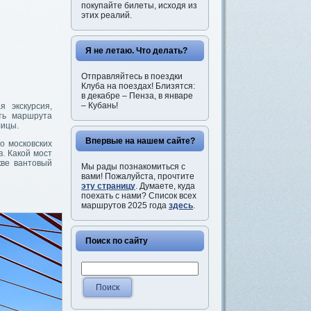
покупайте билеты, исходя из
этих реалий.
Я не летаю. Что делать?
Отправляйтесь в поездки
Клуба на поездах! Близятся:
в декабре – Пенза, в январе
– Кубань!
 экскурсия,
ть маршрута
лицы.
Впервые на нашем сайте?
о московских
. Какой мост
кве вантовый
Мы рады познакомиться с
вами! Пожалуйста, прочтите
эту страницу
. Думаете, куда
поехать с нами? Список всех
маршрутов 2025 года
здесь
.
Поиск по сайту