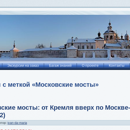
Экскурсии на заказ
Багаж знаний
О проекте
Контакты
 с меткой «Московские мосты»
ские мосты: от Кремля вверх по Москве
2)
втор:
ivan-da-maria