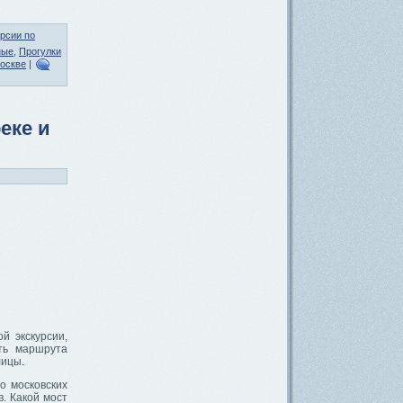
рсии по
ные
,
Прогулки
Москве
|
еке и
й экскурсии,
ть маршрута
лицы.
о московских
. Какой мост