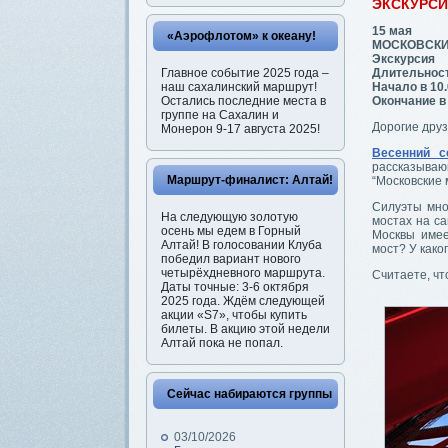
ЭКСКУРС
15 мая
«Аэрофлотом» к океану!
МОСКОВСКИЕ 
Экскурсия
Главное событие 2025 года –
Длительност
наш сахалинский маршрут!
Начало в 10.
Остались последние места в
Окончание в 
группе на Сахалин и
Дорогие друз
Монерон 9-17 августа 2025!
Весенний с
рассказыва
Маршрут-финалист: Алтай!
“Московские
Силуэты мно
На следующую золотую
мостах на с
осень мы едем в Горный
Москвы имее
Алтай! В голосовании Клуба
мост? У како
победил вариант нового
четырёхдневного маршрута.
Считаете, чт
Даты точные: 3-6 октября
2025 года. Ждём следующей
акции «S7», чтобы купить
билеты. В акцию этой недели
Алтай пока не попал.
Сейчас набираются группы
03/10/2026