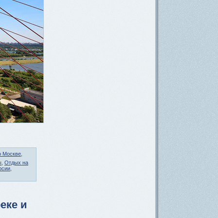
о Москве
,
ы
,
Отдых на
рсии
,
еке и