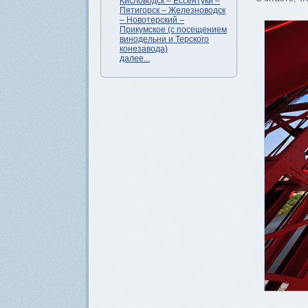
Кисловодск – Ессентуки –
Пятигорск – Железноводск
– Новотерский –
Прикумское (с посещением
винодельни и Терского
конезавода)
далее...