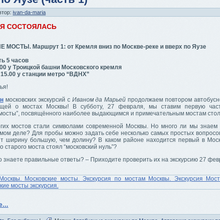
втор:
ivan-da-maria
ИЯ СОСТОЯЛАСЬ
МОСТЫ. Маршрут 1: от Кремля вниз по Москве-реке и вверх по Яузе
ь 5 часов
.00 у Троицкой башни Московского кремля
 15.00 у станции метро “ВДНХ”
ья!
он
московских экскурсий с
Иваном да Марьей
продолжаем повтором автобусно
ющей о мостах Москвы! В субботу, 27 февраля, мы ставим первую час
 мосты”, посвящённого наиболее выдающимся и примечательным мостам сто
гих мостов стали символами современной Москвы. Но много ли мы знаем 
амом деле? Для пробы можно задать себе несколько самых простых вопросов
т ширину большую, чем долину? В каком районе находится первый в Мос
го старого моста стоял “московский нуль”?
о знаете правильные ответы? – Приходите проверить их на экскурсию 27 фев
ее…