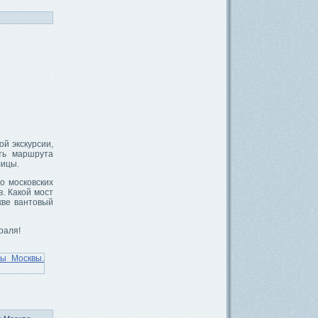
й экскурсии,
ть маршрута
лицы.
о московских
. Какой мост
кве вантовый
раля!