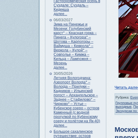
Гастрономическая осень в
Суздале: Суздаль –
Кидекша
далее...
06/03/2027
Зима на Пинежье и
Мезени: Голубинский
карст* – Красная горка –
Пинега – Кулогора* –
Шотова – Карпогоры –
Ваймуша – Кеврола* –
Веркола – Кулой* –
Совполье – Кимжа –
Кильца – Лампожня –
Мезень
далее...
30/05/2026
Летняя Вологодчина:
Аэропорт Вологда* –
Вологда – Прилуки –
Читать дал
Кадников – Ильинский
погост – Архангельское –
Рубрика:
Even
Заднее – Стафилово* –
Групповые пу
Чирково* – Устье –
выходные
,
Пр
Кубенское озеро – остров
Экскурсии по
Каменный (с водной
прогулкой по Кубенскому
озеру и полётом на Як-40)
далее...
Москов
Большое сахалинское
вверх 
путешествие: остров