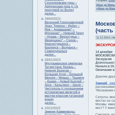
Рубрика:
Even
Сенгилеевские горы –
Иван да Марь
Арбугинская гора (с т/х
«Иван да Мар
прогулкой по Волге)
далее...
29/04/2023
Весенний Горнозаводской
Москов
Урал: Туринск – Ирбит –
(часть 
Реж – Арамашево* –
Мурзинка* – Нижний Тагил
– Кушва – Верхотурье –
11.12.2014 | А
Меркушино* – Серов –
Краснотурьинск –
ЭКСКУРС
Карпинск – Волчанск –
Североуральск
14 декабря
далее...
МОСКОВСКИЕ 
Экскурсия
28/01/2023
Длительност
Мусульманское ожерелье
Начало в 10.
Татарстана: Казань –
Окончание в 
Нижняя Береске –
Большая Атня – Большой
Дорогие друз
Менгер – Мокша – Ташкичу
– Кшкар – Новый Кырлай –
Зимний сез
Арск – Казылино – Шали –
рассказываю
Чистополь (с посещением
“Московские
исторических мечетей и
мастер-классом татарской
Силуэты мно
кухни)
мостах на с
далее...
Москвы имее
мост? У како
10/12/2022
Зимние Кавминводы:
Считаете, чт