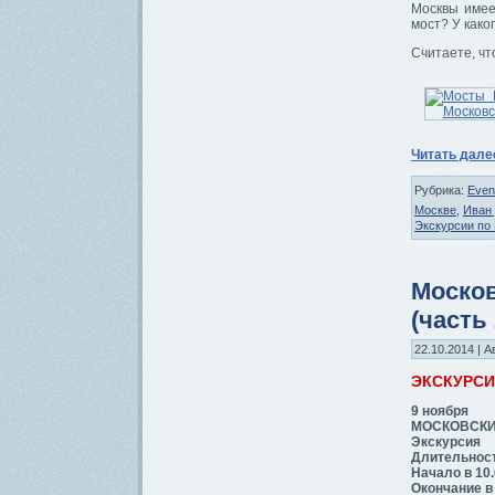
Москвы имее
мост? У како
Считаете, чт
Читать дал
Рубрика:
Even
Москве
,
Иван
Экскурсии по
Москов
(часть 
22.10.2014 | А
ЭКСКУРС
9 ноября
МОСКОВСКИЕ 
Экскурсия
Длительност
Начало в 10.
Окончание в 