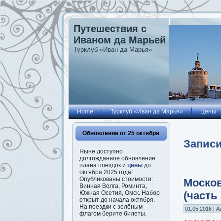
Путешествия с
Иваном да Марьей
Турклуб «Иван да Марья»
Home
Турклуб «Иван да Марья»
Цены
Обновление от 25 октября
Записи
Ныне доступно
долгожданное обновление
плана поездок и
цены
до
октября 2025 года!
Опубликованы стоимости:
Москов
Винная Волга, Роминта,
(часть 
Южная Осетия, Омск. Набор
открыт до начала октября.
На поездки с зелёным
01.05.2016 | А
флагом берите билеты.