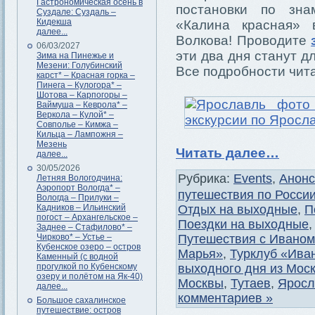
Гастрономическая осень в
постановки по зна
Суздале: Суздаль –
Кидекша
«Калина красная» 
далее...
Волкова! Проводите
06/03/2027
эти два дня станут 
Зима на Пинежье и
Мезени: Голубинский
Все подробности чит
карст* – Красная горка –
Пинега – Кулогора* –
Шотова – Карпогоры –
Ваймуша – Кеврола* –
Веркола – Кулой* –
Совполье – Кимжа –
Кильца – Лампожня –
Мезень
Читать далее…
далее...
30/05/2026
Рубрика:
Events
,
Анон
Летняя Вологодчина:
Аэропорт Вологда* –
путешествия по Росси
Вологда – Прилуки –
Отдых на выходные
,
П
Кадников – Ильинский
погост – Архангельское –
Поездки на выходные
Заднее – Стафилово* –
Путешествия с Иваном
Чирково* – Устье –
Кубенское озеро – остров
Марья»
,
Турклуб «Ива
Каменный (с водной
выходного дня из Мос
прогулкой по Кубенскому
озеру и полётом на Як-40)
Москвы
,
Тутаев
,
Яросл
далее...
комментариев »
Большое сахалинское
путешествие: остров