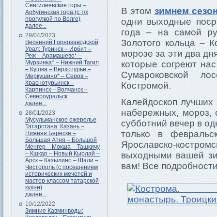
Сенгилеевские горы –
В этом
зимнем сезо
Арбугинская гора (с т/х
прогулкой по Волге)
одни выходные поср
далее...
года – на самой ру
29/04/2023
Золотого кольца – К
Весенний Горнозаводской
Урал: Туринск – Ирбит –
морозе за эти два д
Реж – Арамашево* –
Мурзинка* – Нижний Тагил
которые согреют на
– Кушва – Верхотурье –
Сумароковской ло
Меркушино* – Серов –
Краснотурьинск –
Костромой.
Карпинск – Волчанск –
Североуральск
Калейдоскоп лучших 
далее...
набережных, мороз, 
28/01/2023
Мусульманское ожерелье
субботний вечер в од
Татарстана: Казань –
только в февральс
Нижняя Береске –
Большая Атня – Большой
Ярославско-костр
Менгер – Мокша – Ташкичу
– Кшкар – Новый Кырлай –
выходными вашей зим
Арск – Казылино – Шали –
вам! Все подробности
Чистополь (с посещением
исторических мечетей и
мастер-классом татарской
кухни)
далее...
10/12/2022
Зимние Кавминводы: