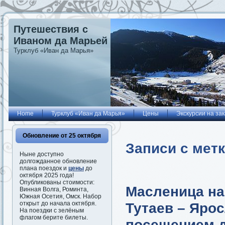
Путешествия с
Иваном да Марьей
Турклуб «Иван да Марья»
Home
Турклуб «Иван да Марья»
Цены
Экскурсии на зак
Обновление от 25 октября
Записи с мет
Ныне доступно
долгожданное обновление
плана поездок и
цены
до
октября 2025 года!
Опубликованы стоимости:
Масленица на
Винная Волга, Роминта,
Южная Осетия, Омск. Набор
Тутаев – Ярос
открыт до начала октября.
На поездки с зелёным
флагом берите билеты.
посещением д