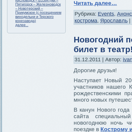
Кисловодск – Ессентуки –
Читать далее…
Пятигорск – Железноводск
– Новотерский –
Прикумское (с посещением
Рубрика:
Events
,
Анон
винодельни и Терского
кострома
,
Ярославль
|
конезавода)
далее...
Новогодний п
билет в театр
31.12.2011 | Автор:
iva
Дорогие друзья!
Наступает Новый 20
участников нашего 
рождественскими пр
много новых путешест
В канун Нового года
сайта специальны
новогоднюю ночь ч
поездке в
Кострому 