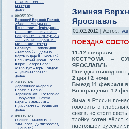
Сахалин – остров
Монерон
Зимняя Верхн
далее...
09/05/2024
Ярославль
Весенний Верхний Енисей:
Абакан – Минусинск –
Шушенское – Черёмушки –
01.02.2012 | Автор:
iva
Саяно-Шушенская ГЭС –
Бондарёво* – Улуг Хуртуях
тас – Абаза* – Арбаты* –
ПОЕЗДКА СОСТ
Казановка* – озеро
Баланкуль* – заповедник
11-12 февраля
«Хакасский» – Долина
мёртвых царей – Большой
КОСТРОМА – СУ
Салбыкский курган – озеро
Шира* – озеро Белё* –
ЯРОСЛАВЛЬ
озеро Тус* – горы Сундуки
Поездка выходного 
– Туимский провал*
далее...
2 дня / 2 ночи
23/03/2024
Выезд 11 февраля в 
Деревянное ожерелье
Возвращение 12 фев
Поважья: Вельск –
Хорошевская – Ростовское
– Заручевня – Пежма –
Зима в России по-на
Берег – Хмельники –
говорить о глобальн
Пуминовская – Норинская
далее...
снега, но стоит сесть
09/09/2023
тройку сотен вёрст к
Осенняя Нижняя Волга:
Ульяновск – Димитровград
настоящей русской з
– Сенгилей –