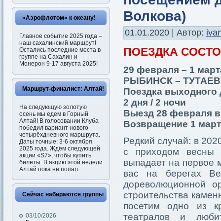
Волкова)
«Аэрофлотом» к океану!
01.01.2020 | Автор:
iva
Главное событие 2025 года –
наш сахалинский маршрут!
ПОЕЗДКА СОСТ
Остались последние места в
группе на Сахалин и
Монерон 9-17 августа 2025!
29 февраля – 1 март
РЫБИНСК – ТУТАЕВ
Маршрут-финалист: Алтай!
Поездка выходного 
2 дня / 2 ночи
На следующую золотую
Выезд 28 февраля в
осень мы едем в Горный
Алтай! В голосовании Клуба
Возвращение 1 марта
победил вариант нового
четырёхдневного маршрута.
Редкий случай: в 202
Даты точные: 3-6 октября
2025 года. Ждём следующей
с приходом весны 
акции «S7», чтобы купить
выпадает на первое 
билеты. В акцию этой недели
Алтай пока не попал.
вас на берегах Ве
дореволюционной о
строительства камен
Сейчас набираются группы
посетим одно из к
театралов и люби
03/10/2026