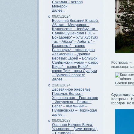
Сахалин – остров
Монерон
далее...
09/05/2024
Весенний Верхний Енисей:
Абакан – Минусинск –
Шушенское – Черёмушки –
Саяно-Шушенская ГЭС –
Бондарёво* – Улуг Хуртуях
тас – Абаза* – Арбаты* –
Казановка* – озеро
Баланкуль* – заповедник
«Хакасский» – Долина
мёртвых царей – Большой
Салбыкский курган – озеро
Кострома – 
Шира* – озеро Белё* –
возвращаться
озеро Тус* – горы Сундуки
– Туимский провал*
далее...
23/03/2024
Деревянное ожерелье
Поважья: Вельск –
Судиславль
Хорошевская – Ростовское
Костромы. И
– Заручевня – Пежма –
городом, но 
Берег – Хмельники –
Пуминовская – Норинская
далее...
09/09/2023
Осенняя Нижняя Волга:
Ульяновск – Димитровград
– Сенгилей –