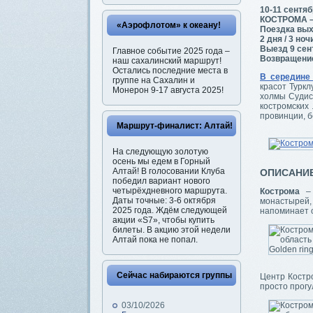
10-11 сентя
КОСТРОМА 
«Аэрофлотом» к океану!
Поездка вых
2 дня / 3 ноч
Выезд 9 сент
Главное событие 2025 года –
Возвращение
наш сахалинский маршрут!
Остались последние места в
В середине
группе на Сахалин и
красот Турк
Монерон 9-17 августа 2025!
холмы Судис
костромских
провинции, б
Маршрут-финалист: Алтай!
На следующую золотую
осень мы едем в Горный
Алтай! В голосовании Клуба
ОПИСАНИ
победил вариант нового
четырёхдневного маршрута.
Кострома
– 
Даты точные: 3-6 октября
монастырей,
2025 года. Ждём следующей
напоминает о
акции «S7», чтобы купить
билеты. В акцию этой недели
Алтай пока не попал.
Сейчас набираются группы
Центр Костро
просто прогу
03/10/2026