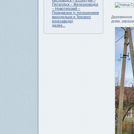
Кисловодск – Ессентуки –
Пятигорск – Железноводск
– Новотерский –
Прикумское (с посещением
винодельни и Терского
Деревянное 
конезавода)
дома, украш
далее...