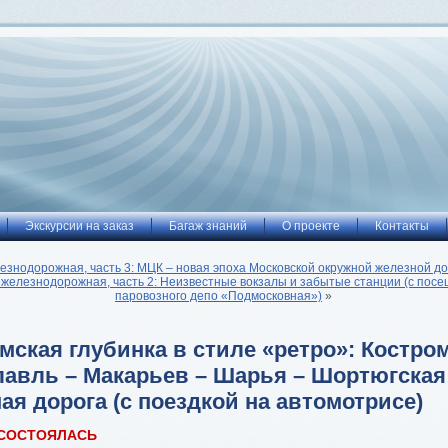
Экскурсии на заказ
Багаж знаний
О проекте
Контакты
езнодорожная, часть 3: МЦК – новая эпоха Московской окружной железной до
 железнодорожная, часть 2: Неизвестные вокзалы и забытые станции (с пос
паровозного депо «Подмосковная»)
»
мская глубинка в стиле «ретро»: Костром
авль – Макарьев – Шарья – Шортюгская
ая дорога (с поездкой на автомотрисе)
 СОСТОЯЛАСЬ