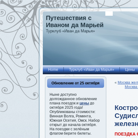
Путешествия с
Иваном да Марьей
Турклуб «Иван да Марья»
Home
Турклуб «Иван да Марья»
Цены
«
Москва жел
Обновление от 25 октября
Москва
Ныне доступно
долгожданное обновление
плана поездок и
цены
до
Костро
октября 2025 года!
Опубликованы стоимости:
Судисл
Винная Волга, Роминта,
Южная Осетия, Омск. Набор
железн
открыт до начала октября.
На поездки с зелёным
флагом берите билеты.
ПОЕЗДКА