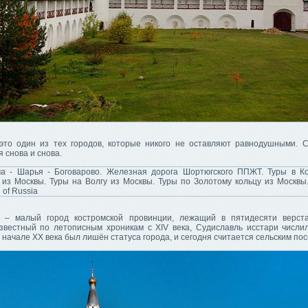
это один из тех городов, которые никого не оставляют равнодушными. 
 снова и снова.
– малый город костромской провинции, лежащий в пятидесяти верста
звестный по летописным хроникам с XIV века, Судиславль исстари числи
в начале XX века был лишён статуса города, и сегодня считается сельским по