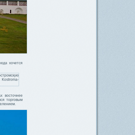
Сюда хочется
х восточнее
лся торговым
селением.