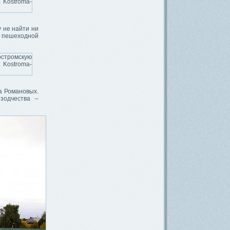
у не найти ни
а пешеходной
а Романовых.
зодчества –