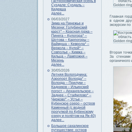
Гастрономическая осень в
Суздале: Суздаль –
Кидекша
далее...
Главная горд
06/03/2027
в одном дру
Зима на Пинежье и
экскурсии по
Мезени: Голубинский
карст* – Красная горка –
Пинега – Кулогора* –
Шотова – Карпогоры –
Ваймуша – Кеврола* –
Веркола – Кулой* –
Совполье – Кимжа –
Вторая точк
Кильца – Лампожня –
За стенами
Мезень
органичного 
далее...
30/05/2026
Летняя Вологодчина:
Аэропорт Вологда* –
Вологда – Прилуки –
Кадников – Ильинский
погост – Архангельское –
Заднее – Стафилово* –
Чирково* – Устье –
Кубенское озеро – остров
Каменный (с водной
прогулкой по Кубенскому
озеру и полётом на Як-40)
далее...
Большое сахалинское
путешествие: остров