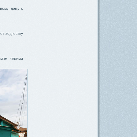
тному дому с
ет зодчеству
омам своими