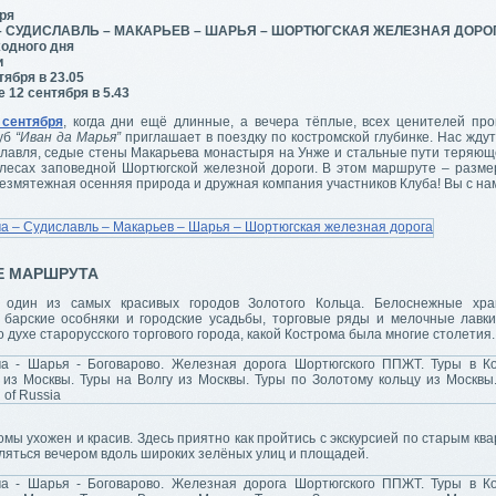
бря
– СУДИСЛАВЛЬ – МАКАРЬЕВ – ШАРЬЯ – ШОРТЮГСКАЯ ЖЕЛЕЗНАЯ ДОРО
одного дня
и
ября в 23.05
 12 сентября в 5.43
 сентября
, когда дни ещё длинные, а вечера тёплые, всех ценителей пр
луб
“Иван да Марья”
приглашает в поездку по костромской глубинке. Нас жду
лавля, седые стены Макарьева монастыря на Унже и стальные пути теряюще
 лесах заповедной Шортюгской железной дороги. В этом маршруте – разм
езмятежная осенняя природа и дружная компания участников Клуба! Вы с на
Е МАРШРУТА
один из самых красивых городов Золотого Кольца. Белоснежные хр
 барские особняки и городские усадьбы, торговые ряды и мелочные лавки
 духе старорусского торгового города, какой Кострома была многие столетия.
мы ухожен и красив. Здесь приятно как пройтись с экскурсией по старым ква
ляться вечером вдоль широких зелёных улиц и площадей.