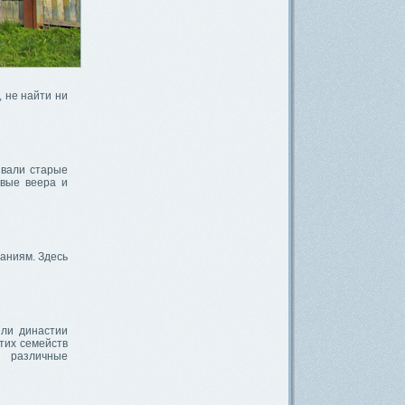
, не найти ни
ывали старые
овые веера и
даниям. Здесь
пли династии
тих семейств
и различные