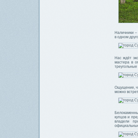
Наличники – 
в одном друг
Нас ждёт эк
мастера в о
треугольные
Ощущение, чт
можно встрет
Белокаменны
купцов и пр
владели пр
официальные