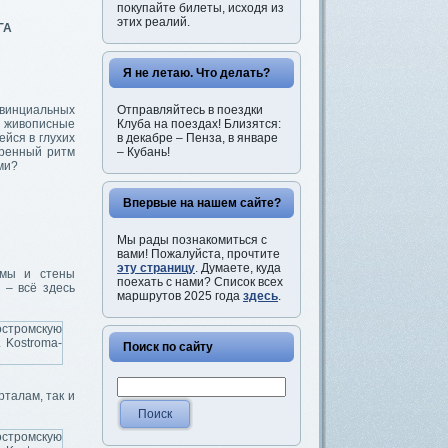
покупайте билеты, исходя из
этих реалий.
ГА
Я не летаю. Что делать?
Отправляйтесь в поездки
овинциальных
Клуба на поездах! Близятся:
т живописные
в декабре – Пенза, в январе
йся в глухих
– Кубань!
еренный ритм
ми?
Впервые на нашем сайте?
Мы рады познакомиться с
вами! Пожалуйста, прочтите
эту страницу
. Думаете, куда
амы и стены
поехать с нами? Список всех
 – всё здесь
маршрутов 2025 года
здесь
.
Поиск по сайту
рталам, так и