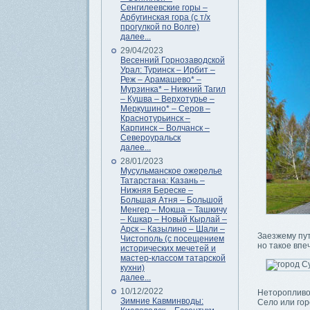
Сенгилеевские горы –
Арбугинская гора (с т/х
прогулкой по Волге)
далее...
29/04/2023
Весенний Горнозаводской
Урал: Туринск – Ирбит –
Реж – Арамашево* –
Мурзинка* – Нижний Тагил
– Кушва – Верхотурье –
Меркушино* – Серов –
Краснотурьинск –
Карпинск – Волчанск –
Североуральск
далее...
28/01/2023
Мусульманское ожерелье
Татарстана: Казань –
Нижняя Береске –
Большая Атня – Большой
Менгер – Мокша – Ташкичу
– Кшкар – Новый Кырлай –
Арск – Казылино – Шали –
Заезжему пут
Чистополь (с посещением
но такое вп
исторических мечетей и
мастер-классом татарской
кухни)
далее...
10/12/2022
Неторопливо
Зимние Кавминводы:
Село или го