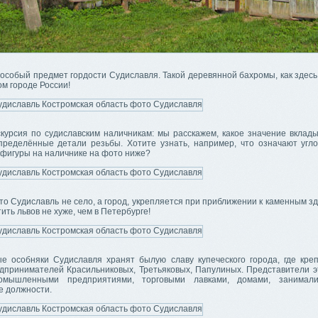
особый предмет гордости Судиславля. Такой деревянной бахромы, как здесь
ом городе России!
скурсия по судиславским наличникам: мы расскажем, какое значение вклад
пределённые детали резьбы. Хотите узнать, например, что означают угл
 фигуры на наличнике на фото ниже?
о Судиславль не село, а город, укрепляется при приближении к каменным з
ить львов не хуже, чем в Петербурге!
е особняки Судиславля хранят былую славу купеческого города, где кре
едпринимателей Красильниковых, Третьяковых, Папулиных. Представители э
омышленными предприятиями, торговыми лавками, домами, занимал
 должности.