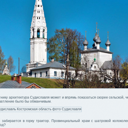
нику архитектура Судиславля может и впрямь показаться скорее сельской, ч
ечатление было бы обманчивым.
 забирается в горку трактор. Провинциальный храм с шатровой колоколен
род?