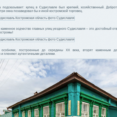
а подсказывает: купец в Судиславле был крепкий, хозяйственный. Добро
три окна позавидовал бы и иной костромской торговец.
каменное зодчество главных улиц уездного Судиславля – это достойный отв
остромы!
 особняки, построенные до середины XX века, вторят каменным д
 и пленяют аутентичными деталями.