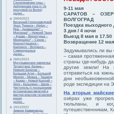
Сенгилеевские горы –
Арбугинская гора (с т/х
9-11 мая
прогулкой по Волге)
САРАТОВ – ОЗЕ
далее...
29/04/2023
ВОЛГОГРАД
Весенний Горнозаводской
Поездка выходного 
Урал: Туринск – Ирбит –
Реж – Арамашево* –
3 дня / 4 ночи
Мурзинка* – Нижний Тагил
Выезд 8 мая в 17.50
– Кушва – Верхотурье –
Меркушино* – Серов –
Возвращение 12 мая 
Краснотурьинск –
Карпинск – Волчанск –
Задумывались ли вы 
Североуральск
далее...
– самая протяженная
28/01/2023
страны где-нибудь да
Мусульманское ожерелье
Татарстана: Казань –
другие земли! На 
Нижняя Береске –
отправиться на южны
Большая Атня – Большой
Менгер – Мокша – Ташкичу
дни необыкновенной
– Кшкар – Новый Кырлай –
роде экспедиции на Э
Арск – Казылино – Шали –
Чистополь (с посещением
исторических мечетей и
На вторые майские
мастер-классом татарской
озёрах уже прогрел
кухни)
далее...
тюльпаны, и ко
10/12/2022
путешественникам, К
Зимние Кавминводы: