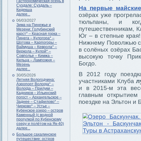
Гастрономическая осень в
Суздале: Суздаль –
На первые майские
Кидекша
озёрах уже прогрелас
далее...
06/03/2027
тюльпаны, и ко
Зима на Пинежье и
путешественникам, К
Мезени: Голубинский
карст* – Красная горка –
Юг – в степные края
Пинега – Кулогора* –
Нижнему Поволжью с 
Шотова – Карпогоры –
Ваймуша – Кеврола* –
в солёных озёрах Ба
Веркола – Кулой* –
высокую точку При
Совполье – Кимжа –
Кильца – Лампожня –
Богдо.
Мезень
далее...
В 2012 году поездк
30/05/2026
Летняя Вологодчина:
участниками Клуба
л
Аэропорт Вологда* –
и в 2015-м эта вес
Вологда – Прилуки –
Кадников – Ильинский
главным открытием
погост – Архангельское –
поездке на Эльтон и 
Заднее – Стафилово* –
Чирково* – Устье –
Кубенское озеро – остров
Каменный (с водной
прогулкой по Кубенскому
озеру и полётом на Як-40)
далее...
Большое сахалинское
путешествие: остров