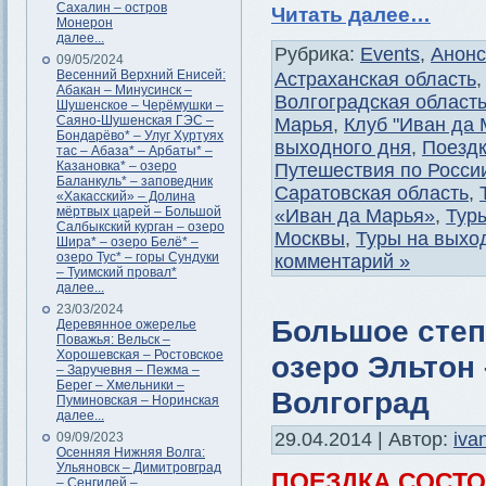
Сахалин – остров
Читать далее…
Монерон
далее...
Рубрика:
Events
,
Анон
09/05/2024
Весенний Верхний Енисей:
Астраханская область
Абакан – Минусинск –
Волгоградская област
Шушенское – Черёмушки –
Саяно-Шушенская ГЭС –
Марья
,
Клуб "Иван да 
Бондарёво* – Улуг Хуртуях
выходного дня
,
Поездк
тас – Абаза* – Арбаты* –
Казановка* – озеро
Путешествия по Росси
Баланкуль* – заповедник
Саратовская область
,
«Хакасский» – Долина
мёртвых царей – Большой
«Иван да Марья»
,
Тур
Салбыкский курган – озеро
Москвы
,
Туры на выхо
Шира* – озеро Белё* –
озеро Тус* – горы Сундуки
комментарий »
– Туимский провал*
далее...
23/03/2024
Большое степ
Деревянное ожерелье
Поважья: Вельск –
Хорошевская – Ростовское
озеро Эльтон 
– Заручевня – Пежма –
Берег – Хмельники –
Волгоград
Пуминовская – Норинская
далее...
29.04.2014 | Автор:
iva
09/09/2023
Осенняя Нижняя Волга:
Ульяновск – Димитровград
ПОЕЗДКА СОСТ
– Сенгилей –