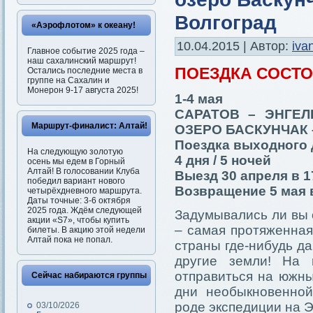
Волгоград
«Аэрофлотом» к океану!
10.04.2015 | Автор:
iva
Главное событие 2025 года –
наш сахалинский маршрут!
ПОЕЗДКА СОСТ
Остались последние места в
группе на Сахалин и
Монерон 9-17 августа 2025!
1-4 мая
САРАТОВ – ЭНГЕЛ
Маршрут-финалист: Алтай!
ОЗЕРО БАСКУНЧАК 
Поездка выходного 
На следующую золотую
4 дня / 5 ночей
осень мы едем в Горный
Алтай! В голосовании Клуба
Выезд 30 апреля в 1
победил вариант нового
Возвращение 5 мая в
четырёхдневного маршрута.
Даты точные: 3-6 октября
2025 года. Ждём следующей
Задумывались ли вы 
акции «S7», чтобы купить
– самая протяженная
билеты. В акцию этой недели
Алтай пока не попал.
страны где-нибудь да
другие земли! На 
отправиться на южны
Сейчас набираются группы
дни необыкновенной
роде экспедиции на Э
03/10/2026