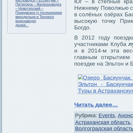
Кисловодск – Ессентуки –
Юг – в степные кра
Пятигорск – Железноводск
Нижнему Поволжью с 
– Новотерский –
Прикумское (с посещением
в солёных озёрах Ба
винодельни и Терского
высокую точку При
конезавода)
далее...
Богдо.
В 2012 году поездк
участниками Клуба
л
и в 2014-м эта вес
главным открытием
поездке на Эльтон и 
Читать далее…
Рубрика:
Events
,
Анон
Астраханская область
Волгоградская област