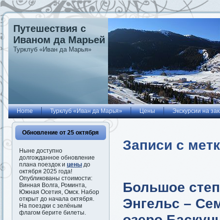
Путешествия с
Иваном да Марьей
Турклуб «Иван да Марья»
Home
Турклуб «Иван да Марья»
Цены
Экскурсии на зак
Обновление от 25 октября
Записи с мет
Ныне доступно
долгожданное обновление
плана поездок и
цены
до
октября 2025 года!
Опубликованы стоимости:
Большое степ
Винная Волга, Роминта,
Южная Осетия, Омск. Набор
Энгельс – Сем
открыт до начала октября.
На поездки с зелёным
флагом берите билеты.
озеро Баскунч