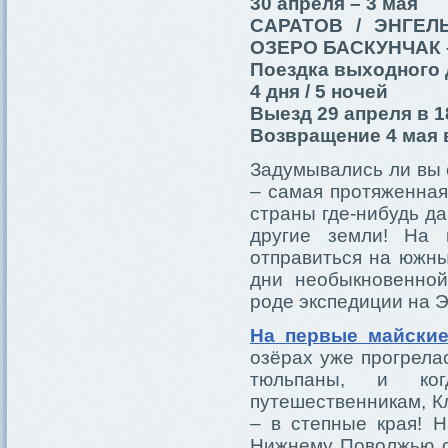
30 апреля – 3 мая
САРАТОВ / ЭНГЕЛ
ОЗЕРО БАСКУНЧАК 
Поездка выходного 
4 дня / 5 ночей
Выезд 29 апреля в 1
Возвращение 4 мая в
Задумывались ли вы 
– самая протяженная
страны где-нибудь да
другие земли! На 
отправиться на южны
дни необыкновенной
роде экспедиции на Э
На первые майские
озёрах уже прогрелас
тюльпаны, и ко
путешественникам, К
– в степные края! 
Нижнему Поволжью с 