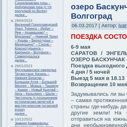
Сенгилеевские горы –
озеро Баскунч
Арбугинская гора (с т/х
прогулкой по Волге)
Волгоград
далее...
29/04/2023
Весенний Горнозаводской
06.03.2017 | Автор:
iva
Урал: Туринск – Ирбит –
Реж – Арамашево* –
ПОЕЗДКА СОСТ
Мурзинка* – Нижний Тагил
– Кушва – Верхотурье –
Меркушино* – Серов –
6-9 мая
Краснотурьинск –
САРАТОВ / ЭНГЕЛ
Карпинск – Волчанск –
Североуральск
ОЗЕРО БАСКУНЧАК 
далее...
Поездка выходного 
28/01/2023
Мусульманское ожерелье
4 дня / 5 ночей
Татарстана: Казань –
Выезд 5 мая в 18.13
Нижняя Береске –
Большая Атня – Большой
Возвращение 10 мая 
Менгер – Мокша – Ташкичу
– Кшкар – Новый Кырлай –
Задумывались ли вы 
Арск – Казылино – Шали –
Чистополь (с посещением
– самая протяженная
исторических мечетей и
страны где-нибудь да
мастер-классом татарской
кухни)
другие земли! На 
далее...
отправиться на южны
10/12/2022
Зимние Кавминводы:
дни необыкновенной