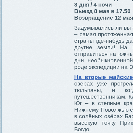
3 дня / 4 ночи
Выезд 8 мая в 17.50
Возвращение 12 мая 
Задумывались ли вы 
– самая протяженная
страны где-нибудь да
другие земли! На 
отправиться на южны
дни необыкновенной
роде экспедиции на Э
На вторые майские
озёрах уже прогрел
тюльпаны, и ко
путешественникам, К
Юг – в степные кра
Нижнему Поволжью с 
в солёных озёрах Ба
высокую точку При
Богдо.