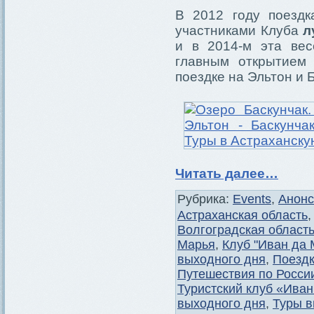
В 2012 году поездк
участниками Клуба
л
и в 2014-м эта вес
главным открытием
поездке на Эльтон и 
Читать далее…
Рубрика:
Events
,
Анон
Астраханская область
Волгоградская област
Марья
,
Клуб "Иван да 
выходного дня
,
Поездк
Путешествия по Росси
Туристский клуб «Ива
выходного дня
,
Туры в