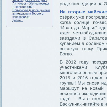
Кисловодск – Ессентуки –
роде экспедиции на Э
Пятигорск – Железноводск
– Новотерский –
Прикумское (с посещением
На вторые майские
винодельни и Терского
озёрах уже прогрелас
конезавода)
далее...
когда солнце по-ве
“Иван да Марья” еде
ждет четырёхдневн
заездами в Саратов
купанием в солёном 
высокую точку При
Богдо.
В 2012 году поездк
участниками Кл
многочисленным прос
2015 и 2016 годах:
группы! Мы снова и
маршрут на новый 
весенняя экспедиция
года! – Вы с нами?
Баскунчак читайте в 