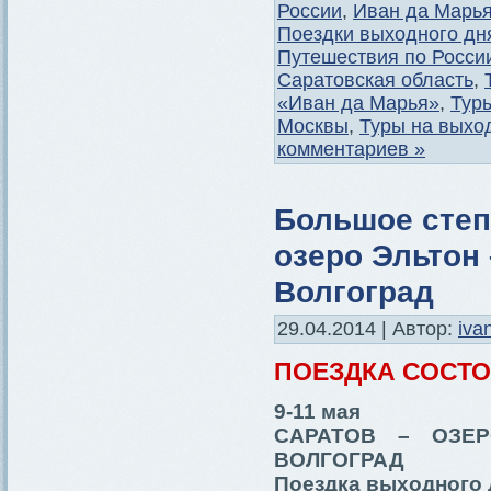
России
,
Иван да Марь
Поездки выходного дн
Путешествия по Росси
Саратовская область
,
«Иван да Марья»
,
Тур
Москвы
,
Туры на выхо
комментариев »
Большое степ
озеро Эльтон 
Волгоград
29.04.2014 | Автор:
iva
ПОЕЗДКА СОСТ
9-11 мая
САРАТОВ – ОЗЕ
ВОЛГОГРАД
Поездка выходного 