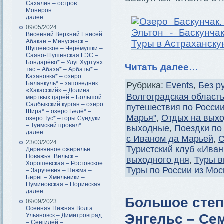
Сахалин – остров
Монерон
далее...
09/05/2024
Весенний Верхний Енисей:
Абакан – Минусинск –
Шушенское – Черёмушки –
Саяно-Шушенская ГЭС –
Бондарёво* – Улуг Хуртуях
Читать далее…
тас – Абаза* – Арбаты* –
Казановка* – озеро
Баланкуль* – заповедник
Рубрика:
Events
,
Без р
«Хакасский» – Долина
Волгоградская област
мёртвых царей – Большой
Салбыкский курган – озеро
путешествия по Росси
Шира* – озеро Белё* –
Марья"
,
Отдых на вых
озеро Тус* – горы Сундуки
– Туимский провал*
выходные
,
Поездки по
далее...
с Иваном да Марьей
,
С
23/03/2024
Туристский клуб «Ива
Деревянное ожерелье
Поважья: Вельск –
выходного дня
,
Туры в
Хорошевская – Ростовское
Туры по России из Мо
– Заручевня – Пежма –
Берег – Хмельники –
Пуминовская – Норинская
далее...
Большое степ
09/09/2023
Осенняя Нижняя Волга:
Энгельс – Сем
Ульяновск – Димитровград
– Сенгилей –