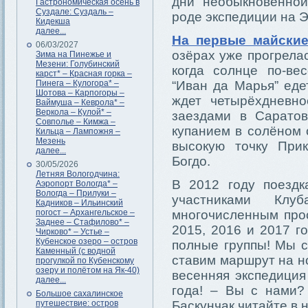
дни необыкновенной
Гастрономическая осень в
Суздале: Суздаль –
роде экспедиции на Э
Кидекша
далее...
На первые майские
06/03/2027
озёрах уже прогрелас
Зима на Пинежье и
Мезени: Голубинский
когда солнце по-ве
карст* – Красная горка –
Пинега – Кулогора* –
“Иван да Марья” еде
Шотова – Карпогоры –
ждет четырёхдневн
Ваймуша – Кеврола* –
Веркола – Кулой* –
заездами в Саратов
Совполье – Кимжа –
купанием в солёном 
Кильца – Лампожня –
Мезень
высокую точку При
далее...
Богдо.
30/05/2026
Летняя Вологодчина:
В 2012 году поездк
Аэропорт Вологда* –
Вологда – Прилуки –
участниками Кл
Кадников – Ильинский
погост – Архангельское –
многочисленным прос
Заднее – Стафилово* –
2015, 2016 и 2017 г
Чирково* – Устье –
Кубенское озеро – остров
полные группы! Мы 
Каменный (с водной
ставим маршрут на но
прогулкой по Кубенскому
озеру и полётом на Як-40)
весенняя экспедиция
далее...
года! – Вы с нами?
Большое сахалинское
путешествие: остров
Баскунчак читайте в 