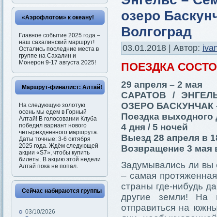
озеро Баскунч
«Аэрофлотом» к океану!
Волгоград
Главное событие 2025 года –
наш сахалинский маршрут!
03.01.2018 | Автор:
iva
Остались последние места в
группе на Сахалин и
Монерон 9-17 августа 2025!
ПОЕЗДКА СОСТ
29 апреля – 2 мая
Маршрут-финалист: Алтай!
САРАТОВ / ЭНГЕЛ
ОЗЕРО БАСКУНЧАК 
На следующую золотую
осень мы едем в Горный
Поездка выходного 
Алтай! В голосовании Клуба
победил вариант нового
4 дня / 5 ночей
четырёхдневного маршрута.
Выезд 28 апреля в 1
Даты точные: 3-6 октября
2025 года. Ждём следующей
Возвращение 3 мая в
акции «S7», чтобы купить
билеты. В акцию этой недели
Задумывались ли вы 
Алтай пока не попал.
– самая протяженная
страны где-нибудь да
Сейчас набираются группы
другие земли! На 
отправиться на южны
03/10/2026