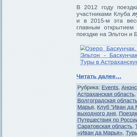
В 2012 году поездк
участниками Клуба
л
и в 2015-м эта вес
главным открытием
поездке на Эльтон и 
Читать далее…
Рубрика:
Events
,
Анон
Астраханская область
Волгоградская област
Марья
,
Клуб "Иван да 
выходного дня
,
Поездк
Путешествия по Росси
Саратовская область
,
«Иван да Марья»
,
Тур