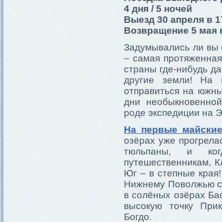
4 дня / 5 ночей
Выезд 30 апреля в 1
Возвращение 5 мая в
Задумывались ли вы 
– самая протяженная
страны где-нибудь да
другие земли! На 
отправиться на южны
дни необыкновенной
роде экспедиции на Э
На первые майские
озёрах уже прогрелас
тюльпаны, и ко
путешественникам, К
Юг – в степные края
Нижнему Поволжью с 
в солёных озёрах Ба
высокую точку При
Богдо.