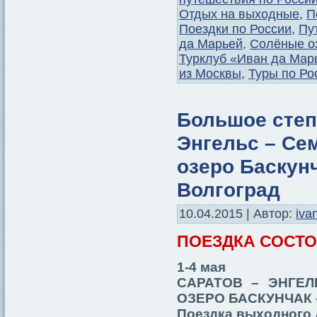
Отдых на выходные
,
П
Поездки по России
,
Пу
да Марьей
,
Солёные о
Турклуб «Иван да Мар
из Москвы
,
Туры по Ро
Большое степ
Энгельс – Сем
озеро Баскунч
Волгоград
10.04.2015 | Автор:
iva
ПОЕЗДКА СОСТ
1-4 мая
САРАТОВ – ЭНГЕЛ
ОЗЕРО БАСКУНЧАК 
Поездка выходного 