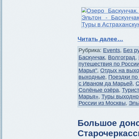
Читать далее…
Рубрика:
Events
,
Без р
Баскунчак
,
Волгоград
,
путешествия по Росси
Марья"
,
Отдых на вых
выходные
,
Поездки по
с Иваном да Марьей
,
С
Солёные озёра
,
Турис
Марья»
,
Туры выходно
России из Москвы
,
Эль
Большое донс
Старочеркасс