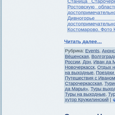
Читать далее…
Рубрика:
Events
,
Анон
Вёшенская
,
Волгоград
России
,
Дон
,
Иван да 
Новочеркасск
,
Отдых 
на выходные
,
Поездки
Путешествия с Иваном
Старочеркасская
,
Тури
да Марья»
,
Туры выхо
Туры на выходные
,
Ту
хутор Кружилинский
|