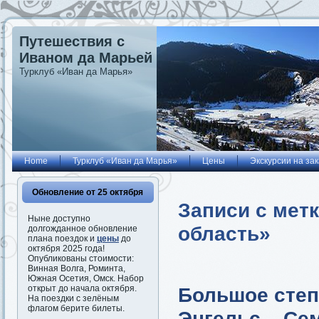
Путешествия с
Иваном да Марьей
Турклуб «Иван да Марья»
Home
Турклуб «Иван да Марья»
Цены
Экскурсии на зак
Обновление от 25 октября
Записи с мет
Ныне доступно
область»
долгожданное обновление
плана поездок и
цены
до
октября 2025 года!
Опубликованы стоимости:
Винная Волга, Роминта,
Южная Осетия, Омск. Набор
Большое степ
открыт до начала октября.
На поездки с зелёным
флагом берите билеты.
Энгельс – Сем