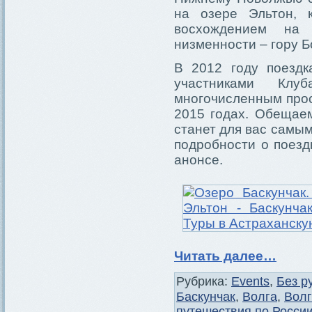
на озере Эльтон, 
восхождением на 
низменности – гору Б
В 2012 году поездк
участниками Кл
многочисленным прос
2015 годах. Обещаем
станет для вас самым
подробности о поезд
анонсе.
Читать далее…
Рубрика:
Events
,
Без р
Баскунчак
,
Волга
,
Волг
путешествия по Росси