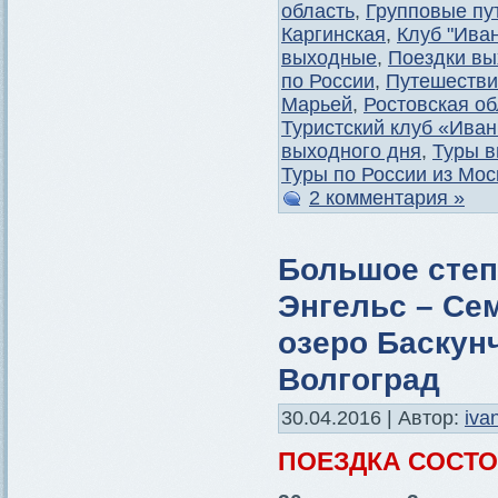
область
,
Групповые пу
Каргинская
,
Клуб "Ива
выходные
,
Поездки вы
по России
,
Путешестви
Марьей
,
Ростовская об
Туристский клуб «Ива
выходного дня
,
Туры в
Туры по России из Мо
2 комментария »
Большое степ
Энгельс – Сем
озеро Баскунч
Волгоград
30.04.2016 | Автор:
iva
ПОЕЗДКА СОСТ