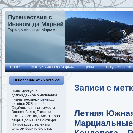
Путешествия с
Иваном да Марьей
Турклуб «Иван да Марья»
Home
Турклуб «Иван да Марья»
Цены
Экскурсии на зак
Обновление от 25 октября
Записи с мет
Ныне доступно
долгожданное обновление
плана поездок и
цены
до
октября 2025 года!
Опубликованы стоимости:
Летняя Южная
Винная Волга, Роминта,
Южная Осетия, Омск. Набор
Марциальные 
открыт до начала октября.
На поездки с зелёным
флагом берите билеты.
Кондопога – 