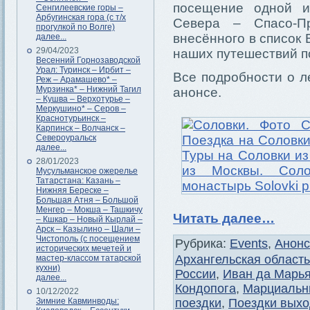
посещение одной и
Сенгилеевские горы –
Арбугинская гора (с т/х
Севера – Спасо-Пр
прогулкой по Волге)
внесённого в список
далее...
29/04/2023
наших путешествий п
Весенний Горнозаводской
Урал: Туринск – Ирбит –
Все подробности о л
Реж – Арамашево* –
Мурзинка* – Нижний Тагил
анонсе.
– Кушва – Верхотурье –
Меркушино* – Серов –
Краснотурьинск –
Карпинск – Волчанск –
Североуральск
далее...
28/01/2023
Мусульманское ожерелье
Татарстана: Казань –
Нижняя Береске –
Большая Атня – Большой
Менгер – Мокша – Ташкичу
Читать далее…
– Кшкар – Новый Кырлай –
Арск – Казылино – Шали –
Чистополь (с посещением
Рубрика:
Events
,
Анон
исторических мечетей и
Архангельская область
мастер-классом татарской
кухни)
России
,
Иван да Марь
далее...
Кондопога
,
Марциальн
10/12/2022
поездки
,
Поездки выхо
Зимние Кавминводы: