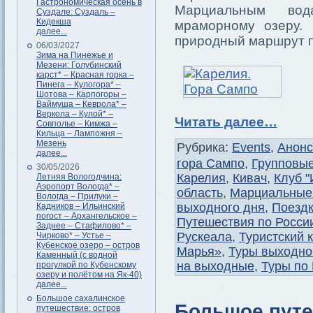
Гастрономическая осень в
Марциальным вод
Суздале: Суздаль –
Кидекша
мраморному озеру.
далее...
природный маршрут 
06/03/2027
Зима на Пинежье и
Мезени: Голубинский
карст* – Красная горка –
Пинега – Кулогора* –
Шотова – Карпогоры –
Ваймуша – Кеврола* –
Веркола – Кулой* –
Читать далее…
Совполье – Кимжа –
Кильца – Лампожня –
Мезень
Рубрика:
Events
,
Анон
далее...
гора Сампо
,
Групповые
30/05/2026
Карелия
,
Кивач
,
Клуб "
Летняя Вологодчина:
Аэропорт Вологда* –
область
,
Марциальные
Вологда – Прилуки –
выходного дня
,
Поездк
Кадников – Ильинский
погост – Архангельское –
Путешествия по Росси
Заднее – Стафилово* –
Рускеала
,
Туристский 
Чирково* – Устье –
Кубенское озеро – остров
Марья»
,
Туры выходно
Каменный (с водной
на выходные
,
Туры по
прогулкой по Кубенскому
озеру и полётом на Як-40)
далее...
Большое сахалинское
Большое путе
путешествие: остров