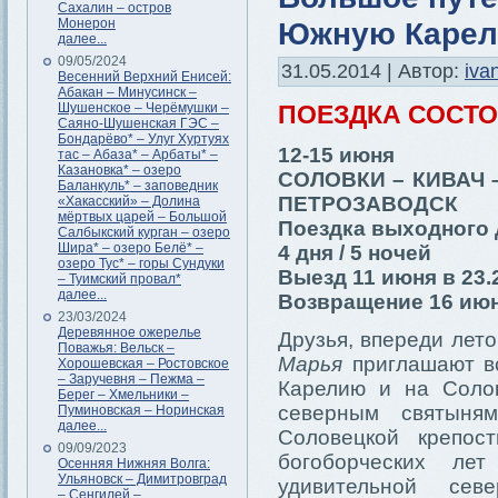
Сахалин – остров
Монерон
Южную Каре
далее...
09/05/2024
31.05.2014 | Автор:
iva
Весенний Верхний Енисей:
Абакан – Минусинск –
Шушенское – Черёмушки –
ПОЕЗДКА СОСТ
Саяно-Шушенская ГЭС –
Бондарёво* – Улуг Хуртуях
12-15 июня
тас – Абаза* – Арбаты* –
Казановка* – озеро
СОЛОВКИ – КИВАЧ
Баланкуль* – заповедник
ПЕТРОЗАВОДСК
«Хакасский» – Долина
мёртвых царей – Большой
Поездка выходного 
Салбыкский курган – озеро
Шира* – озеро Белё* –
4 дня / 5 ночей
озеро Тус* – горы Сундуки
Выезд 11 июня в 23.
– Туимский провал*
далее...
Возвращение 16 июн
23/03/2024
Деревянное ожерелье
Друзья, впереди лет
Поважья: Вельск –
Марья
приглашают вс
Хорошевская – Ростовское
– Заручевня – Пежма –
Карелию и на Солов
Берег – Хмельники –
северным святыня
Пуминовская – Норинская
далее...
Соловецкой крепос
09/09/2023
богоборческих ле
Осенняя Нижняя Волга:
Ульяновск – Димитровград
удивительной сев
– Сенгилей –