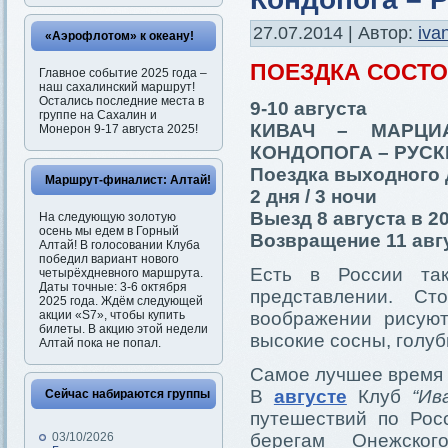
27.07.2014 | Автор:
iva
«Аэрофлотом» к океану!
ПОЕЗДКА СОСТ
Главное событие 2025 года –
наш сахалинский маршрут!
Остались последние места в
9-10 августа
группе на Сахалин и
КИВАЧ – МАРЦ
Монерон 9-17 августа 2025!
КОНДОПОГА – РУСК
Поездка выходного 
Маршрут-финалист: Алтай!
2 дня / 3 ночи
Выезд 8 августа в 20
На следующую золотую
осень мы едем в Горный
Возвращение 11 авгу
Алтай! В голосовании Клуба
победил вариант нового
Есть в России та
четырёхдневного маршрута.
Даты точные: 3-6 октября
представлении. Ст
2025 года. Ждём следующей
акции «S7», чтобы купить
воображении рисуют
билеты. В акцию этой недели
высокие сосны, голу
Алтай пока не попал.
Самое лучшее время д
В
августе
Клуб
“Ив
Сейчас набираются группы
путешествий по Рос
03/10/2026
берегам Онежског