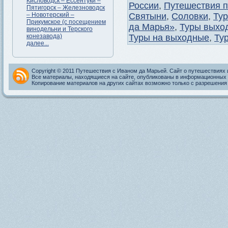
Кисловодск – Ессентуки –
России
,
Путешествия п
Пятигорск – Железноводск
Святыни
,
Соловки
,
Тур
– Новотерский –
Прикумское (с посещением
да Марья»
,
Туры выхо
винодельни и Терского
Туры на выходные
,
Ту
конезавода)
далее...
Copyright © 2011 Путешествия с Иваном да Марьей. Сайт о путешествиях 
Все материалы, находящиеся на сайте, опубликованы в информационных 
Копирование материалов на других сайтах возможно только с разрешения