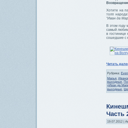
Возвращение
Хотите на па
толп народа
“Иван да Мар
В этом году 
самый любим
в гостинице
сошедшие с к
Читать дал
Рубрика:
Even
Марья
,
Ивано
выходные
,
По
«Иван да Мар
выходные
,
Ще
Кинешм
Часть 
19.07.2012 | А