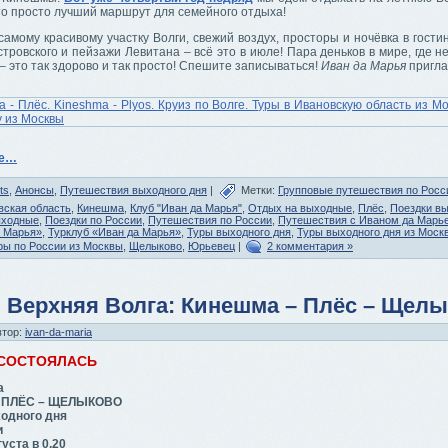
то просто лучший маршрут для семейного отдыха!
самому красивому участку Волги, свежий воздух, просторы и ночёвка в гости
тровского и пейзажи Левитана – всё это в июле! Пара деньков в мире, где н
– это так здорово и так просто! Спешите записываться!
Иван да Марья
пригла
ее…
ts
,
Анонсы
,
Путешествия выходного дня
|
Метки:
Групповые путешествия по Росс
вская область
,
Кинешма
,
Клуб "Иван да Марья"
,
Отдых на выходные
,
Плёс
,
Поездки вы
ыходные
,
Поездки по России
,
Путешествия по России
,
Путешествия с Иваном да Марь
а Марья»
,
Турклуб «Иван да Марья»
,
Туры выходного дня
,
Туры выходного дня из Моск
ры по России из Москвы
,
Щелыково
,
Юрьевец
|
2 комментария »
 Верхняя Волга: Кинешма – Плёс – Щел
втор:
ivan-da-maria
 СОСТОЯЛАСЬ
а
 ПЛЁС – ЩЕЛЫКОВО
одного дня
и
уста в 0.20