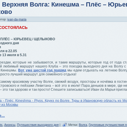
 Верхняя Волга: Кинешма – Плёс – Юрьев
ово
втор:
ivan-da-maria
 СОСТОЯЛАСЬ
 ПЛЁС – ЮРЬЕВЕЦ / ЩЕЛЫКОВО
одного дня
и
ля в 22.05
 13 июля в 5.31
оездки, которые не забываются, и такие маршруты, которые год от года ст
й любимый маршрут нашего Клуба – это поездка выходного дня на Волгу с
з Кинешмы.
Вот уже шестой год подряд
мы едем отдыхать на летнюю Волгу
просто лучший маршрут для семейного отдыха!
самому красивому участку Волги, свежий воздух, просторы и ночёвка в гости
тровского и пейзажи Левитана – всё это в июле! Пара деньков в мире, где н
– это так здорово и так просто! Спешите записываться!
Иван да Марья
пригла
ее…
ts
,
Анонсы
,
Путешествия выходного дня
|
Метки:
Волга
,
Групповые путешествия п