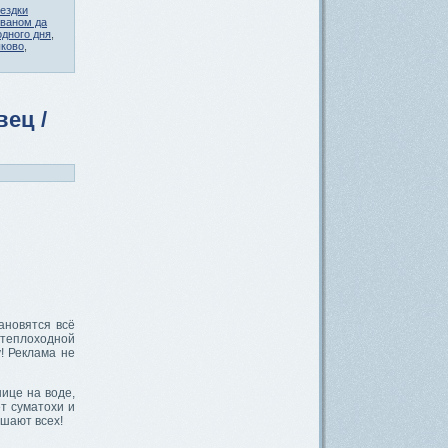
ездки
ваном да
дного дня
,
ково
,
ец /
ановятся всё
 теплоходной
! Реклама не
нице на воде,
ет суматохи и
шают всех!