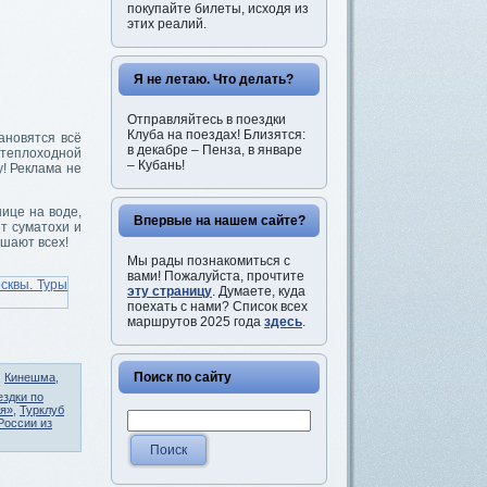
покупайте билеты, исходя из
этих реалий.
Я не летаю. Что делать?
Отправляйтесь в поездки
Клуба на поездах! Близятся:
ановятся всё
в декабре – Пенза, в январе
 теплоходной
– Кубань!
! Реклама не
нице на воде,
Впервые на нашем сайте?
ет суматохи и
шают всех!
Мы рады познакомиться с
вами! Пожалуйста, прочтите
эту страницу
. Думаете, куда
поехать с нами? Список всех
маршрутов 2025 года
здесь
.
Поиск по сайту
,
Кинешма
,
ездки по
ья»
,
Турклуб
России из