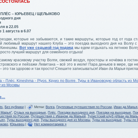
 СОСТОЯЛАСЬ
 ПЛЁС – ЮРЬЕВЕЦ / ЩЕЛЫКОВО
одного дня
и
ля в 22.05
1 августа в 6.07
оездки, которые не забываются, и такие маршруты, которые год от года ст
й любимый маршрут нашего Клуба – это поездка выходного дня на Волгу с
з Кинешмы.
Вот уже седьмой год подряд
мы едем отдыхать на летнюю Волгу
просто лучший маршрут для семейного отдыха!
самому красивому участку Волги, свежий воздух, просторы и ночёвка в гости
тровского и пейзажи Левитана – всё это в июле! Пара деньков в мире, где н
– это так здорово и так просто! Спешите записываться!
Иван да Марья
пригла
ее…
ts
,
Без рубрики
|
Метки:
Волга
,
Групповые путешествия по России
,
Иван да Марья
 Марья"
,
Отдых на выходные
,
Плёс
,
Поездки выходного дня
,
Поездки на выходные
,
По
ествия по России
,
Путешествия с Иваном да Марьей
,
Туристский клуб «Иван да Мар
ья»
,
Туры выходного дня
,
Туры выходного дня из Москвы
,
Туры на выходные
,
Туры по 
ково
,
Юрьевец
|
Нет комментариев »