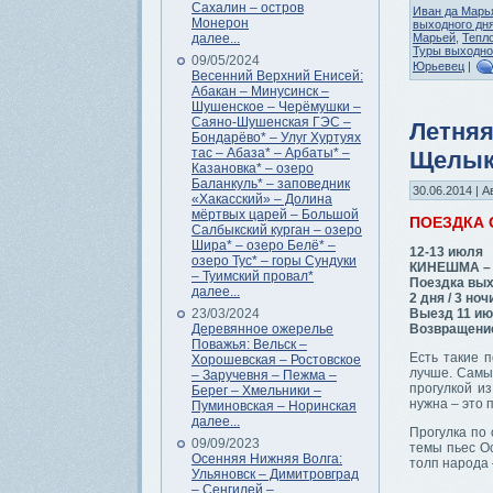
Сахалин – остров
Иван да Марь
Монерон
выходного дн
далее...
Марьей
,
Тепл
Туры выходно
09/05/2024
Юрьевец
|
Весенний Верхний Енисей:
Абакан – Минусинск –
Шушенское – Черёмушки –
Саяно-Шушенская ГЭС –
Летняя
Бондарёво* – Улуг Хуртуях
тас – Абаза* – Арбаты* –
Щелык
Казановка* – озеро
Баланкуль* – заповедник
30.06.2014 | А
«Хакасский» – Долина
мёртвых царей – Большой
ПОЕЗДКА
Салбыкский курган – озеро
Шира* – озеро Белё* –
12-13 июля
озеро Тус* – горы Сундуки
КИНЕШМА –
– Туимский провал*
Поездка вых
далее...
2 дня / 3 ноч
Выезд 11 ию
23/03/2024
Возвращение
Деревянное ожерелье
Поважья: Вельск –
Есть такие п
Хорошевская – Ростовское
лучше. Самы
– Заручевня – Пежма –
прогулкой и
Берег – Хмельники –
нужна – это 
Пуминовская – Норинская
далее...
Прогулка по 
09/09/2023
темы пьес Ос
Осенняя Нижняя Волга:
толп народа 
Ульяновск – Димитровград
– Сенгилей –