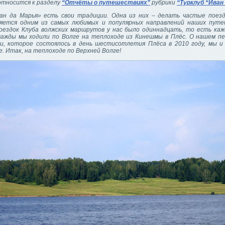
тносится к разделу
“Отчёты о путешествиях”
рубрики
“Турклуб “Иван
ан да Марья» есть свои традиции. Одна из них – делать частые поезд
ляется одним из самых любимых и популярных направлений наших путе
ездок Клуба волжских маршрутов у нас было одиннадцать, то есть ка
ажды мы ходили по Волге на теплоходе из Кинешмы в Плёс. О нашем п
, которое состоялось в день шестисотлетия Плёса в 2010 году, мы и
. Итак, на теплоходе по Верхней Волге!