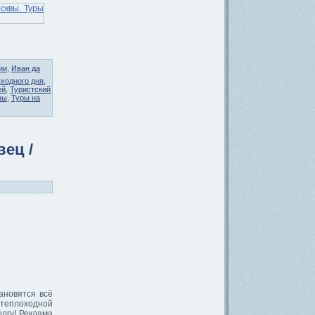
ии
,
Иван да
ходного дня
,
ей
,
Туристский
вы
,
Туры на
ец /
ановятся всё
 теплоходной
лгу! Реклама