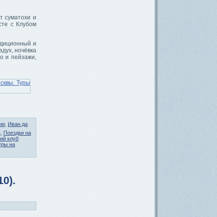
т суматохи и
сте с Клубом
адиционный и
дух, ночёвка
о и пейзажи,
ии
,
Иван да
я
,
Поездки на
ий клуб
уры на
0).