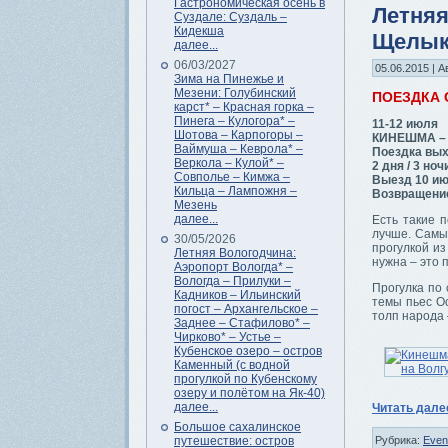
Гастрономическая осень в
Летняя
Суздале: Суздаль –
Кидекша
Щелык
далее...
06/03/2027
05.06.2015 | А
Зима на Пинежье и
Мезени: Голубинский
ПОЕЗДКА
карст* – Красная горка –
Пинега – Кулогора* –
11-12 июля
Шотова – Карпогоры –
КИНЕШМА –
Ваймуша – Кеврола* –
Поездка вых
Веркола – Кулой* –
2 дня / 3 ноч
Совполье – Кимжа –
Выезд 10 ию
Кильца – Лампожня –
Возвращение
Мезень
далее...
Есть такие п
лучше. Самы
30/05/2026
прогулкой и
Летняя Вологодчина:
нужна – это 
Аэропорт Вологда* –
Вологда – Прилуки –
Прогулка по 
Кадников – Ильинский
темы пьес Ос
погост – Архангельское –
толп народа 
Заднее – Стафилово* –
Чирково* – Устье –
Кубенское озеро – остров
Каменный (с водной
прогулкой по Кубенскому
озеру и полётом на Як-40)
далее...
Читать дал
Большое сахалинское
Рубрика:
Even
путешествие: остров