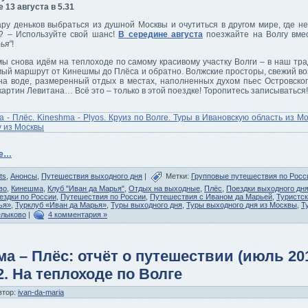
 13 августа в 5.31
ру деньков выбраться из душной Москвы и очутиться в другом мире, где не
? – Используйте свой шанс!
В середине августа
поезжайте на Волгу вме
ья”
!
мы снова идём на теплоходе по самому красивому участку Волги – в наш тр
ый маршрут от Кинешмы до Плёса и обратно. Волжские просторы, свежий воз
 на воде, размеренный отдых в местах, наполненных духом пьес Островског
артин Левитана… Всё это – только в этой поездке! Торопитесь записываться!
ее…
ts
,
Анонсы
,
Путешествия выходного дня
|
Метки:
Групповые путешествия по Росс
во
,
Кинешма
,
Клуб "Иван да Марья"
,
Отдых на выходные
,
Плёс
,
Поездки выходного дн
ездки по России
,
Путешествия по России
,
Путешествия с Иваном да Марьей
,
Туристск
ья»
,
Турклуб «Иван да Марья»
,
Туры выходного дня
,
Туры выходного дня из Москвы
,
Т
лыково
|
4 комментария »
а – Плёс: отчёт о путешествии (июль 201
2. На теплоходе по Волге
втор:
ivan-da-maria