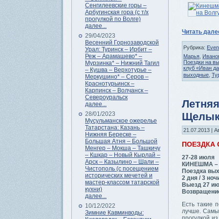
Сенгилеевские горы –
Арбугинская гора (с т/х
прогулкой по Волге)
далее...
Читать дал
29/04/2023
Весенний Горнозаводской
Рубрика:
Even
Урал: Туринск – Ирбит –
Реж – Арамашево* –
Марья
,
Ивано
Поездки на в
Мурзинка* – Нижний Тагил
клуб «Иван д
– Кушва – Верхотурье –
выходные
,
Ту
Меркушино* – Серов –
Краснотурьинск –
Карпинск – Волчанск –
Североуральск
Летняя
далее...
28/01/2023
Щелык
Мусульманское ожерелье
Татарстана: Казань –
21.07.2013 | А
Нижняя Береске –
Большая Атня – Большой
ПОЕЗДКА
Менгер – Мокша – Ташкичу
– Кшкар – Новый Кырлай –
27-28 июля
Арск – Казылино – Шали –
КИНЕШМА –
Чистополь (с посещением
Поездка вых
исторических мечетей и
2 дня / 3 ноч
мастер-классом татарской
Выезд 27 ию
кухни)
Возвращение
далее...
Есть такие п
10/12/2022
лучше. Самы
Зимние Кавминводы:
прогулкой и