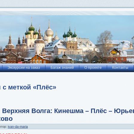
Экскурсии на заказ
Багаж знаний
О проекте
Контакты
 с меткой «Плёс»
 Верхняя Волга: Кинешма – Плёс – Юрьев
ово
втор:
ivan-da-maria