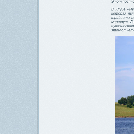
Этот пост о
В Клубе «Ив
которая яв
тридцати по
маршрут. Дв
путешествии
этом отчёте