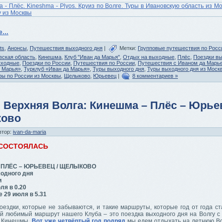
ее…
ts
,
Анонсы
,
Путешествия выходного дня
|
Метки:
Групповые путешествия по Росс
вская область
,
Кинешма
,
Клуб "Иван да Марья"
,
Отдых на выходные
,
Плёс
,
Поездки вы
ыходные
,
Поездки по России
,
Путешествия по России
,
Путешествия с Иваном да Марь
а Марья»
,
Турклуб «Иван да Марья»
,
Туры выходного дня
,
Туры выходного дня из Моск
ры по России из Москвы
,
Щелыково
,
Юрьевец
|
8 комментариев »
 Верхняя Волга: Кинешма – Плёс – Юрьев
ово
втор:
ivan-da-maria
 СОСТОЯЛАСЬ
 ПЛЁС – ЮРЬЕВЕЦ / ЩЕЛЫКОВО
одного дня
и
ля в 0.20
 29 июля в 5.31
оездки, которые не забываются, и такие маршруты, которые год от года ст
й любимый маршрут нашего Клуба – это поездка выходного дня на Волгу с
з Кинешмы.
Вот уже четвёртый год подряд
мы едем отдыхать на летнюю Во