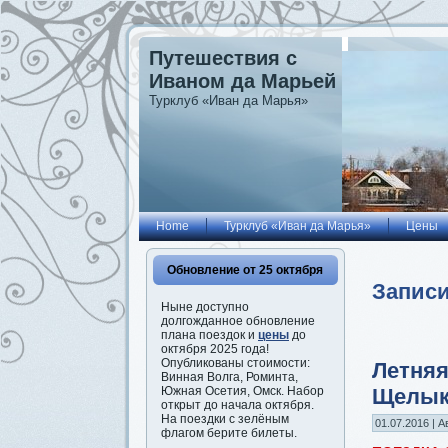
Путешествия с
Иваном да Марьей
Турклуб «Иван да Марья»
Home
Турклуб «Иван да Марья»
Цены
Обновление от 25 октября
Записи
Ныне доступно
долгожданное обновление
плана поездок и
цены
до
октября 2025 года!
Опубликованы стоимости:
Летняя
Винная Волга, Роминта,
Щелык
Южная Осетия, Омск. Набор
открыт до начала октября.
На поездки с зелёным
01.07.2016 | А
флагом берите билеты.