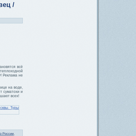
ец /
ановятся всё
 теплоходной
! Реклама не
нице на воде,
ет суматохи и
шают всех!
о России
,