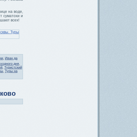
нице на воде,
ет суматохи и
шают всех!
ии
,
Иван да
ходного дня
,
ей
,
Туристский
вы
,
Туры на
ыково