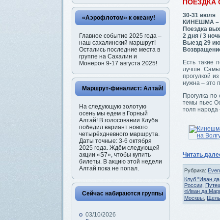
ПОЕЗДКА
30-31 июля
«Аэрофлотом» к океану!
КИНЕШМА –
Поездка вых
Главное событие 2025 года –
2 дня / 3 ноч
наш сахалинский маршрут!
Выезд 29 ию
Остались последние места в
Возвращение 
группе на Сахалин и
Есть такие п
Монерон 9-17 августа 2025!
лучше. Самы
прогулкой и
нужна – это 
Маршрут-финалист: Алтай!
Прогулка по 
темы пьес Ос
На следующую золотую
толп народа 
осень мы едем в Горный
Алтай! В голосовании Клуба
победил вариант нового
четырёхдневного маршрута.
Даты точные: 3-6 октября
2025 года. Ждём следующей
акции «S7», чтобы купить
Читать дал
билеты. В акцию этой недели
Алтай пока не попал.
Рубрика:
Even
Клуб "Иван да
России
,
Путеш
«Иван да Мар
Сейчас набираются группы
Москвы
,
Щелы
03/10/2026