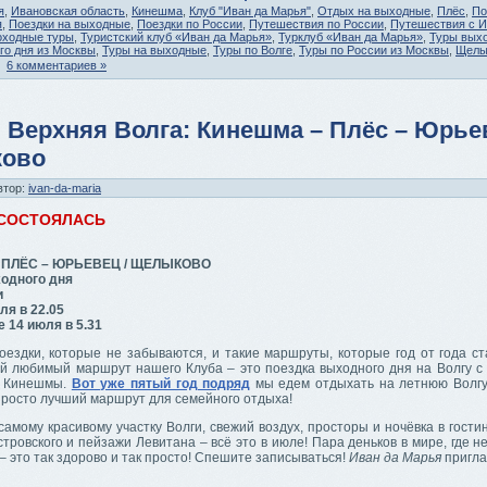
я
,
Ивановская область
,
Кинешма
,
Клуб "Иван да Марья"
,
Отдых на выходные
,
Плёс
,
По
я
,
Поездки на выходные
,
Поездки по России
,
Путешествия по России
,
Путешествия с И
оходные туры
,
Туристский клуб «Иван да Марья»
,
Турклуб «Иван да Марья»
,
Туры выхо
го дня из Москвы
,
Туры на выходные
,
Туры по Волге
,
Туры по России из Москвы
,
Щелы
6 комментариев »
 Верхняя Волга: Кинешма – Плёс – Юрьев
ово
втор:
ivan-da-maria
 СОСТОЯЛАСЬ
 ПЛЁС – ЮРЬЕВЕЦ / ЩЕЛЫКОВО
одного дня
и
ля в 22.05
 14 июля в 5.31
оездки, которые не забываются, и такие маршруты, которые год от года ст
й любимый маршрут нашего Клуба – это поездка выходного дня на Волгу с
з Кинешмы.
Вот уже пятый год подряд
мы едем отдыхать на летнюю Волгу
просто лучший маршрут для семейного отдыха!
самому красивому участку Волги, свежий воздух, просторы и ночёвка в гости
тровского и пейзажи Левитана – всё это в июле! Пара деньков в мире, где н
– это так здорово и так просто! Спешите записываться!
Иван да Марья
пригла