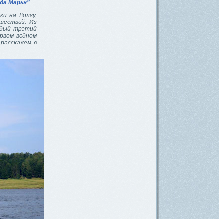
 да Марья”
.
ки на Волгу,
шествий. Из
ждый третий
ервом водном
 расскажем в