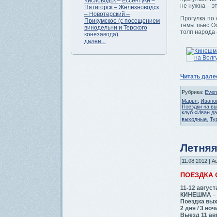
Кисловодск – Ессентуки –
не нужна – э
Пятигорск – Железноводск
– Новотерский –
Прогулка по 
Прикумское (с посещением
темы пьес Ос
винодельни и Терского
толп народа 
конезавода)
далее...
Читать дал
Рубрика:
Even
Марья
,
Ивано
Поездки на в
клуб «Иван д
выходные
,
Ту
Летняя
11.08.2012 | А
ПОЕЗДКА
11-12 август
КИНЕШМА –
Поездка вых
2 дня / 3 ноч
Выезд 11 авг