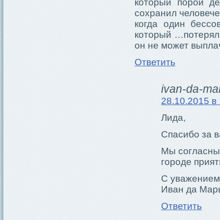
который порой д
сохранил человечес
когда один бессо
который …потерял 
он не может выпла
Ответить
ivan-da-ma
28.10.2015 в
Лида,
Спасибо за в
Мы согласны,
городе прият
С уважением
Иван да Мар
Ответить