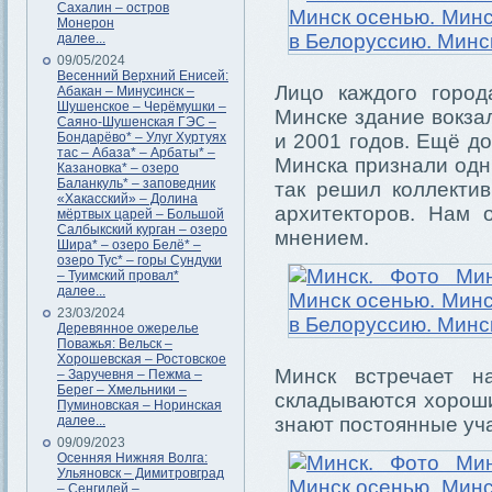
Сахалин – остров
Монерон
далее...
09/05/2024
Весенний Верхний Енисей:
Лицо каждого город
Абакан – Минусинск –
Шушенское – Черёмушки –
Минске здание вокза
Саяно-Шушенская ГЭС –
Бондарёво* – Улуг Хуртуях
и 2001 годов. Ещё д
тас – Абаза* – Арбаты* –
Минска признали одн
Казановка* – озеро
Баланкуль* – заповедник
так решил коллекти
«Хакасский» – Долина
архитекторов. Нам 
мёртвых царей – Большой
Салбыкский курган – озеро
мнением.
Шира* – озеро Белё* –
озеро Тус* – горы Сундуки
– Туимский провал*
далее...
23/03/2024
Деревянное ожерелье
Поважья: Вельск –
Хорошевская – Ростовское
Минск встречает н
– Заручевня – Пежма –
Берег – Хмельники –
складываются хороши
Пуминовская – Норинская
далее...
знают постоянные уч
09/09/2023
Осенняя Нижняя Волга:
Ульяновск – Димитровград
– Сенгилей –