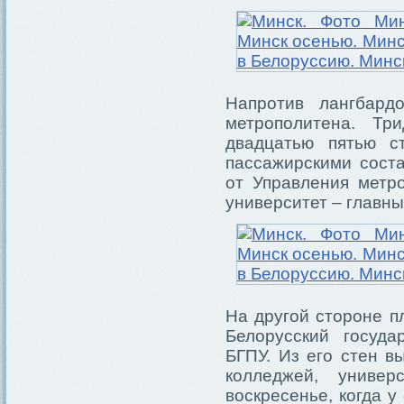
Напротив лангбард
метрополитена. Тр
двадцатью пятью с
пассажирскими сост
от Управления метр
университет – главны
На другой стороне п
Белорусский госуда
БГПУ. Из его стен в
колледжей, униве
воскресенье, когда 