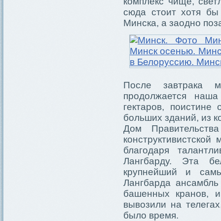
комплекс чище, свет
сюда стоит хотя бы
Минска, а заодно поз
После завтрака 
продолжается наша
гектаров, поистине
больших зданий, из к
Дом Правительства
конструктивистской
благодаря талантл
Лангбарду. Эта бе
крупнейший и сам
Лангбарда ансамбль 
башенных кранов, и
вывозили на телега
было время.