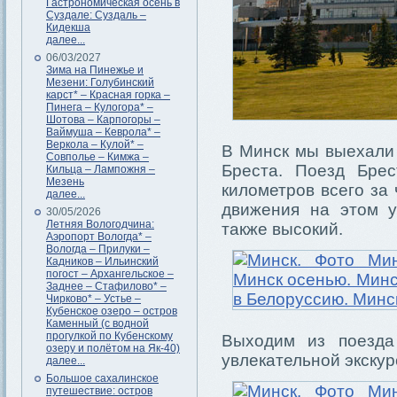
Гастрономическая осень в
Суздале: Суздаль –
Кидекша
далее...
06/03/2027
Зима на Пинежье и
Мезени: Голубинский
карст* – Красная горка –
Пинега – Кулогора* –
Шотова – Карпогоры –
Ваймуша – Кеврола* –
Веркола – Кулой* –
В Минск мы выехали 
Совполье – Кимжа –
Бреста. Поезд Бре
Кильца – Лампожня –
Мезень
километров всего за 
далее...
движения на этом у
30/05/2026
Летняя Вологодчина:
также высокий.
Аэропорт Вологда* –
Вологда – Прилуки –
Кадников – Ильинский
погост – Архангельское –
Заднее – Стафилово* –
Чирково* – Устье –
Кубенское озеро – остров
Каменный (с водной
прогулкой по Кубенскому
Выходим из поезда
озеру и полётом на Як-40)
увлекательной экскур
далее...
Большое сахалинское
путешествие: остров