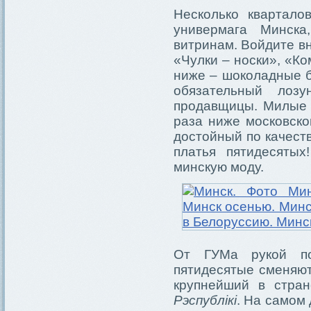
Несколько квартало
универмага Минска
витринам. Войдите в
«Чулки – носки», «Ко
ниже – шоколадные б
обязательный лозу
продавщицы. Милые 
раза ниже московско
достойный по качеств
платья пятидесяты
минскую моду.
От ГУМа рукой по
пятидесятые сменяют
крупнейший в стра
Рэспублікі
. На самом 