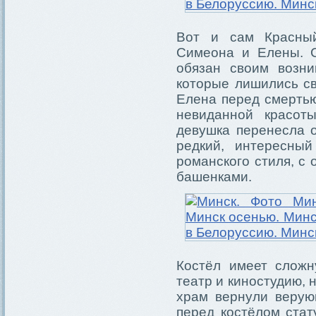
Вот и сам Красный
Симеона и Елены. С
обязан своим возни
которые лишились с
Елена перед смертью
невиданной красот
девушка перенесла о
редкий, интересны
романского стиля, с
башенками.
Костёл имеет сложн
театр и киностудию, 
храм вернули верую
перед костёлом стат