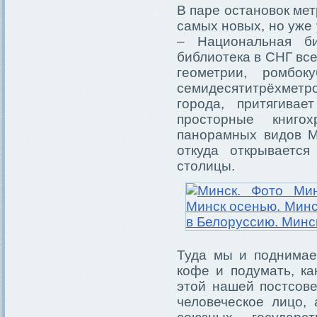
В паре остановок мет
самых новых, но уже
– Национальная би
библиотека в СНГ все
геометрии, ромбо
семидесятитрёхметро
города, притягива
просторные книго
панорамных видов М
откуда открываетс
столицы.
Туда мы и поднимае
кофе и подумать, ка
этой нашей постсове
человеческое лицо,