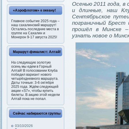
Осенью 2011 года, в
и длинные, наш Кл
«Аэрофлотом» к океану!
Сентябрьское путеш
Главное событие 2025 года –
пограничный Брест 
наш сахалинский маршрут!
прошёл в Минске –
Остались последние места в
группе на Сахалин и
узнать новое о Минс
Монерон 9-17 августа 2025!
Маршрут-финалист: Алтай!
На следующую золотую
осень мы едем в Горный
Алтай! В голосовании Клуба
победил вариант нового
четырёхдневного маршрута.
Даты точные: 3-6 октября
2025 года. Ждём следующей
акции «S7», чтобы купить
билеты. В акцию этой недели
Алтай пока не попал.
Сейчас набираются группы
03/10/2026