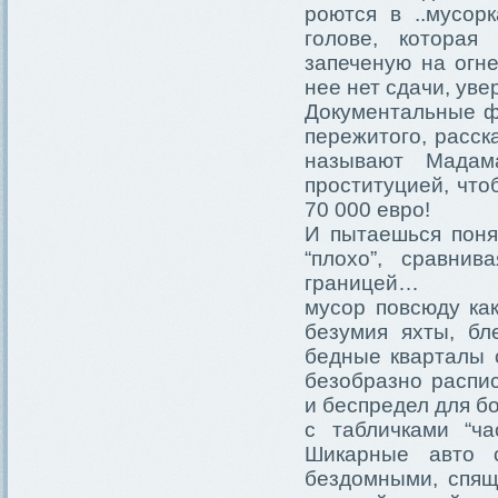
роются в ..мусор
голове, которая
запеченую на огн
нее нет сдачи, уве
Документальные ф
пережитого, расск
называют Мадам
проституцией, что
70 000 евро!
И пытаешься понят
“плохо”, сравни
границей…
мусор повсюду ка
безумия яхты, бл
бедные кварталы 
безобразно распи
и беспредел для б
с табличками “ча
Шикарные авто 
бездомными, спящ