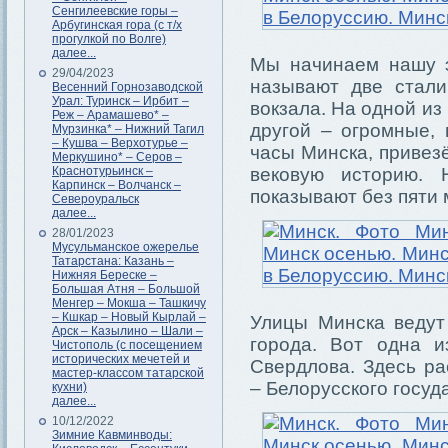
Сенгилеевские горы –
Арбугинская гора (с т/х
прогулкой по Волге)
далее...
Мы начинаем нашу э
29/04/2023
называют две стали
Весенний Горнозаводской
Урал: Туринск – Ирбит –
вокзала. На одной из
Реж – Арамашево* –
другой – огромные,
Мурзинка* – Нижний Тагил
– Кушва – Верхотурье –
часы Минска, привез
Меркушино* – Серов –
Краснотурьинск –
вековую историю.
Карпинск – Волчанск –
показывают без пяти 
Североуральск
далее...
28/01/2023
Мусульманское ожерелье
Татарстана: Казань –
Нижняя Береске –
Большая Атня – Большой
Менгер – Мокша – Ташкичу
– Кшкар – Новый Кырлай –
Улицы Минска ведут
Арск – Казылино – Шали –
города. Вот одна 
Чистополь (с посещением
исторических мечетей и
Свердлова. Здесь ра
мастер-классом татарской
– Белорусского госуд
кухни)
далее...
10/12/2022
Зимние Кавминводы: