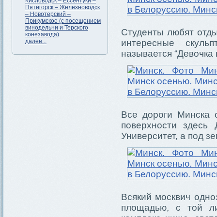
Кисловодск – Ессентуки –
Пятигорск – Железноводск
– Новотерский –
Прикумское (с посещением
винодельни и Терского
Студенты любят отды
конезавода)
далее...
интересные скуль
называется “Девочка 
Все дороги Минска 
поверхности здесь 
Университет, а под з
Всякий москвич одно
площадью, с той л