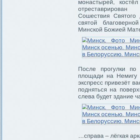
монастырей, костёл
отреставрирован
Сошествия Святого
святой благоверно
Минской Божией Мат
После прогулки по
площади на Немигу 
экспресс привезёт ва
подняться на поверх
слева будет здание 
…справа – лёгкая арка