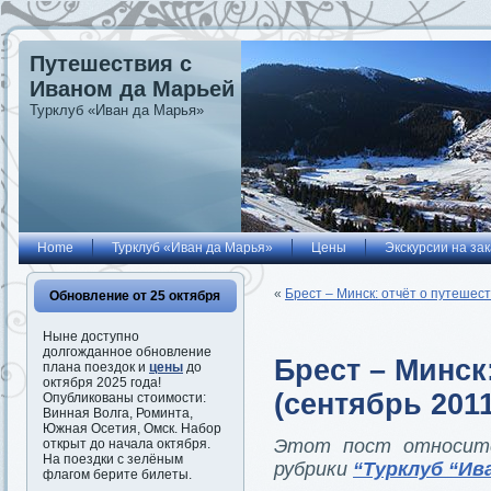
Путешествия с
Иваном да Марьей
Турклуб «Иван да Марья»
Home
Турклуб «Иван да Марья»
Цены
Экскурсии на зак
«
Брест – Минск: отчёт о путешест
Обновление от 25 октября
Ныне доступно
долгожданное обновление
Брест – Минск
плана поездок и
цены
до
октября 2025 года!
(сентябрь 2011
Опубликованы стоимости:
Винная Волга, Роминта,
Южная Осетия, Омск. Набор
Этот пост относит
открыт до начала октября.
На поездки с зелёным
рубрики
“Турклуб “Ив
флагом берите билеты.