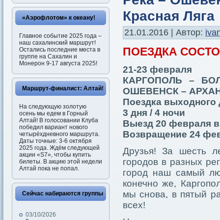
Красная Ляга
«Аэрофлотом» к океану!
21.01.2016 | Автор:
iva
Главное событие 2025 года –
наш сахалинский маршрут!
ПОЕЗДКА СОСТ
Остались последние места в
группе на Сахалин и
Монерон 9-17 августа 2025!
21-23 февраля
КАРГОПОЛЬ – БО
Маршрут-финалист: Алтай!
ОШЕВЕНСК – АРХАН
Поездка выходного 
На следующую золотую
3 дня / 4 ночи
осень мы едем в Горный
Алтай! В голосовании Клуба
Выезд 20 февраля в
победил вариант нового
Возвращение 24 фев
четырёхдневного маршрута.
Даты точные: 3-6 октября
2025 года. Ждём следующей
Друзья! За шесть л
акции «S7», чтобы купить
городов в разных рег
билеты. В акцию этой недели
Алтай пока не попал.
город наш самый лю
конечно же, Каргопо
мы снова, в пятый р
Сейчас набираются группы
всех!
03/10/2026