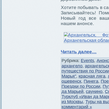
Хотите побывать в с
Записывайтесь! Пом
Новый год все ваш
нашем анонсе.
Читать далее…
Рубрика:
Events
,
Анон
архангело
,
архангельс
путешествия по Росси
Марья"
,
красная ляга
,
ошевенск
,
Пинега
,
Пое
Поездки по России
,
Пу
да Марьей
,
саунино
,
С
Турклуб «Иван да Мар
из Москвы
,
Туры на в
комментарий »