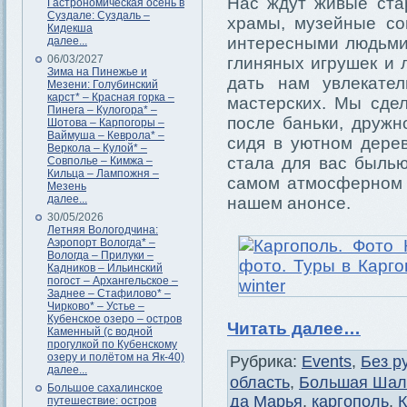
Нас ждут живые ста
Гастрономическая осень в
Суздале: Суздаль –
храмы, музейные со
Кидекша
интересными людьми 
далее...
06/03/2027
глиняных игрушек и 
Зима на Пинежье и
дать нам увлекате
Мезени: Голубинский
карст* – Красная горка –
мастерских. Мы сде
Пинега – Кулогора* –
после баньки, дружн
Шотова – Карпогоры –
Ваймуша – Кеврола* –
сидя в уютном дерев
Веркола – Кулой* –
стала для вас былью
Совполье – Кимжа –
Кильца – Лампожня –
самом атмосферном 
Мезень
далее...
нашем анонсе.
30/05/2026
Летняя Вологодчина:
Аэропорт Вологда* –
Вологда – Прилуки –
Кадников – Ильинский
погост – Архангельское –
Заднее – Стафилово* –
Чирково* – Устье –
Кубенское озеро – остров
Читать далее…
Каменный (с водной
прогулкой по Кубенскому
озеру и полётом на Як-40)
Рубрика:
Events
,
Без р
далее...
область
,
Большая Шал
Большое сахалинское
да Марья
,
каргополь
,
К
путешествие: остров