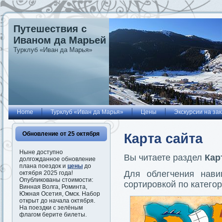
Путешествия с
Иваном да Марьей
Турклуб «Иван да Марья»
Home
Турклуб «Иван да Марья»
Цены
Экскурсии на зак
Обновление от 25 октября
Карта сайта
Ныне доступно
Вы читаете раздел
Кар
долгожданное обновление
плана поездок и
цены
до
Для облегчения нави
октября 2025 года!
Опубликованы стоимости:
сортировкой по катего
Винная Волга, Роминта,
Южная Осетия, Омск. Набор
открыт до начала октября.
На поездки с зелёным
флагом берите билеты.