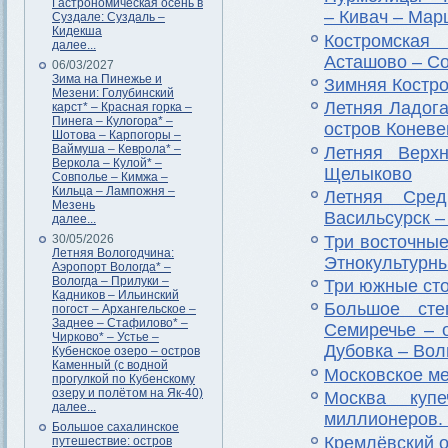
Гастрономическая осень в
– Кивач – Мар
Суздале: Суздаль –
Кидекша
Костромская
далее...
Асташово – Со
06/03/2027
Зима на Пинежье и
Зимняя Костро
Мезени: Голубинский
Летняя Ладога
карст* – Красная горка –
Пинега – Кулогора* –
остров Коневе
Шотова – Карпогоры –
Ваймуша – Кеврола* –
Летняя Верх
Веркола – Кулой* –
Щелыково
Совполье – Кимжа –
Кильца – Лампожня –
Летняя Сре
Мезень
Васильсурск –
далее...
Три восточные
30/05/2026
Летняя Вологодчина:
Этнокультурны
Аэропорт Вологда* –
Вологда – Прилуки –
Три южные сто
Кадников – Ильинский
Большое сте
погост – Архангельское –
Заднее – Стафилово* –
Семиречье – 
Чирково* – Устье –
Дубовка – Вол
Кубенское озеро – остров
Каменный (с водной
Московское ме
прогулкой по Кубенскому
озеру и полётом на Як-40)
Москва купе
далее...
миллионеров. 
Большое сахалинское
Кремлёвский 
путешествие: остров