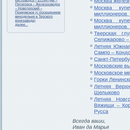
Москва железн
Кисловодск – Ессентуки –
Пятигорск – Железноводск
Москва купе
– Новотерский –
Прикумское (с посещением
миллионеров. 
винодельни и Терского
Москва купе
конезавода)
далее...
миллионеров. 
Тверская гл
Селижарово – 
Летняя Южная
Сампо – Кондо
Санкт-Петербу
Московские вы
Московское ме
Горки Ленинск
Летняя Верх
Щелыково
Летняя Новг
Вяжищи – Кор
Русса
Всегда ваши,
Иван да Марья