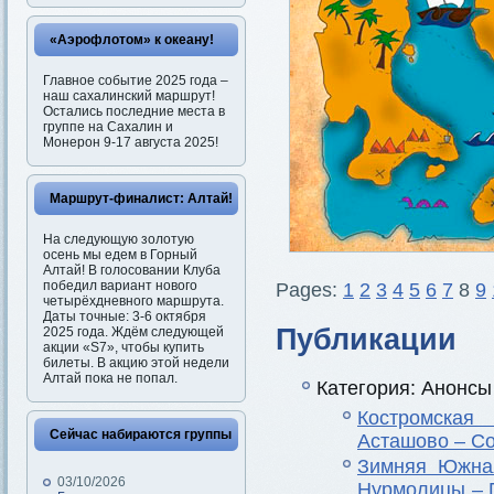
«Аэрофлотом» к океану!
Главное событие 2025 года –
наш сахалинский маршрут!
Остались последние места в
группе на Сахалин и
Монерон 9-17 августа 2025!
Маршрут-финалист: Алтай!
На следующую золотую
осень мы едем в Горный
Алтай! В голосовании Клуба
победил вариант нового
Pages:
1
2
3
4
5
6
7
8
9
четырёхдневного маршрута.
Даты точные: 3-6 октября
Публикации
2025 года. Ждём следующей
акции «S7», чтобы купить
билеты. В акцию этой недели
Алтай пока не попал.
Категория: Анонсы 
Костромская
Сейчас набираются группы
Асташово – Со
Зимняя Южная
03/10/2026
Нурмолицы – 