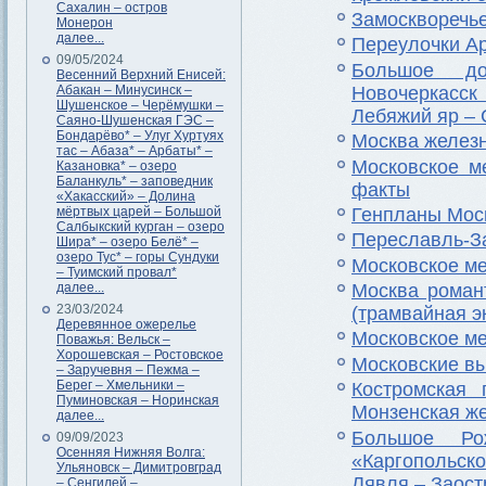
Сахалин – остров
Замоскворечь
Монерон
далее...
Переулочки А
09/05/2024
Большое до
Весенний Верхний Енисей:
Новочеркасск
Абакан – Минусинск –
Шушенское – Черёмушки –
Лебяжий яр –
Саяно-Шушенская ГЭС –
Бондарёво* – Улуг Хуртуях
Москва железн
тас – Абаза* – Арбаты* –
Московское м
Казановка* – озеро
Баланкуль* – заповедник
факты
«Хакасский» – Долина
Генпланы Моск
мёртвых царей – Большой
Салбыкский курган – озеро
Переславль-За
Шира* – озеро Белё* –
озеро Тус* – горы Сундуки
Московское ме
– Туимский провал*
далее...
Москва роман
23/03/2024
(трамвайная э
Деревянное ожерелье
Московское ме
Поважья: Вельск –
Хорошевская – Ростовское
Московские вы
– Заручевня – Пежма –
Берег – Хмельники –
Костромская 
Пуминовская – Норинская
Монзенская же
далее...
Большое Рож
09/09/2023
Осенняя Нижняя Волга:
«Каргопольск
Ульяновск – Димитровград
Лявля – Заост
– Сенгилей –