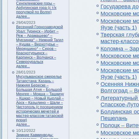
Сенгилеевские горы –
Государева до
Арбугинская гора (с т/х
прогулкой по Волге)
Московские мо
далее...
Московские мо
29/04/2023
Яузе (часть 1)
Весенний Горнозаводской
Урал: Туринск – Ирбит –
Тверская глуб
Реж – Арамашево* –
Мурзинка* – Нижний Тагил
мастер-классо
– Кушва – Верхотурье –
Коломна – Зар
Меркушино* – Серов –
Краснотурьинск –
Московское ме
Карпинск – Волчанск –
Североуральск
Московские мо
далее...
Московские мо
28/01/2023
Яузе (часть 1)
Мусульманское ожерелье
Татарстана: Казань –
Осенняя Нижн
Нижняя Береске –
Большая Атня – Большой
Волгоград – В
Менгер – Мокша – Ташкичу
Литературный
– Кшкар – Новый Кырлай –
Арск – Казылино – Шали –
Спасское-Луто
Чистополь (с посещением
Болдинская о
исторических мечетей и
мастер-классом татарской
Пешелань
кухни)
далее...
Полоцк – Вите
10/12/2022
Московское ме
Зимние Кавминводы: